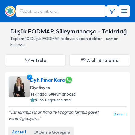
Doktor, klinik ara...
Düşük FODMAP, Süleymanpaşa - Tekirdağ
Toplam
10
Düşük FODMAP
tedavisi yapan doktor - uzman
bulundu
Filtrele
Akıllı Sıralama
Dyt. Pınar Kara
Diyetisyen
Tekirdağ
, Süleymanpaşa
5
(
33
Değerlendirme)
Uzmanımız Pınar Kara ile Programlarımız gayet
Devamı
verimli geçiyor. .
Adres
1
Online Görüşme