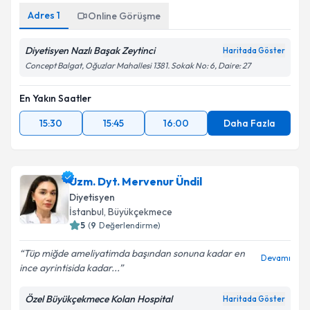
Adres
1
Online Görüşme
Diyetisyen Nazlı Başak Zeytinci
Haritada Göster
Concept Balgat, Oğuzlar Mahallesi 1381. Sokak No: 6, Daire: 27
En Yakın Saatler
15:30
15:45
16:00
Daha Fazla
Uzm. Dyt. Mervenur Ündil
Diyetisyen
İstanbul
, Büyükçekmece
5
(
9
Değerlendirme)
Tüp miğde ameliyatimda başından sonuna kadar en
Devamı
ince ayrintisida kadar...
Özel Büyükçekmece Kolan Hospital
Haritada Göster