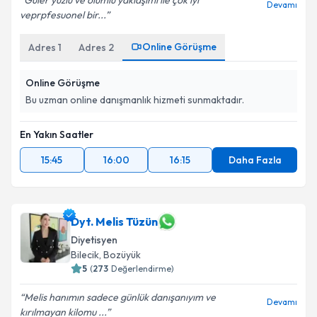
Güler yüzlü ve olumlu yaklaşımı ile çok iyi
Devamı
veprpfesuonel bir...
Online Görüşme
Adres
1
Adres
2
Online Görüşme
Bu uzman online danışmanlık hizmeti sunmaktadır.
En Yakın Saatler
15:45
16:00
16:15
Daha Fazla
Dyt. Melis Tüzün
Diyetisyen
Bilecik
, Bozüyük
5
(
273
Değerlendirme)
Melis hanımın sadece günlük danışanıyım ve
Devamı
kırılmayan kilomu ...