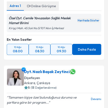
Adres
1
Online Görüşme
Özel Dyt. Cemile Yavuzaslan Sağlık Meslek
Haritada Göster
Hizmet Birimi
Kirişçi Mah. 45.Sok No:5/107 Akın İş Merkezi
En Yakın Saatler
10 Ağu
10 Ağu
10 Ağu
Daha Fazla
08:00
08:30
09:30
Dyt. Nazlı Başak Zeytinci
Diyetisyen
Ankara
, Çankaya
5
(
13
Değerlendirme)
Tamamen kişiye özel bulunduğunuz duruma ve
Devamı
şartlara göre bir program...