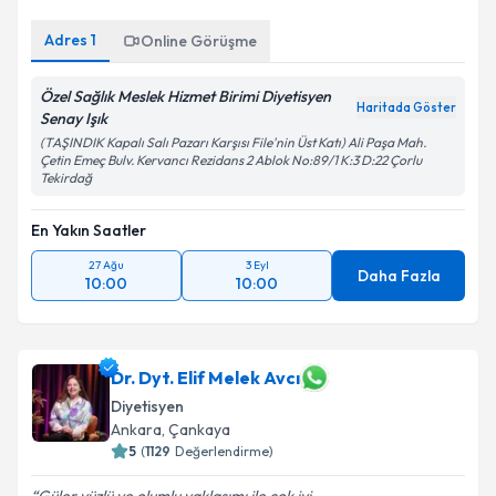
Adres
1
Online Görüşme
Özel Sağlık Meslek Hizmet Birimi Diyetisyen
Haritada Göster
Senay Işık
(TAŞINDIK Kapalı Salı Pazarı Karşısı File'nin Üst Katı) Ali Paşa Mah.
Çetin Emeç Bulv. Kervancı Rezidans 2 Ablok No:89/1 K:3 D:22 Çorlu
Tekirdağ
En Yakın Saatler
27 Ağu
3 Eyl
Daha Fazla
10:00
10:00
Dr. Dyt. Elif Melek Avcı
Diyetisyen
Ankara
, Çankaya
5
(
1129
Değerlendirme)