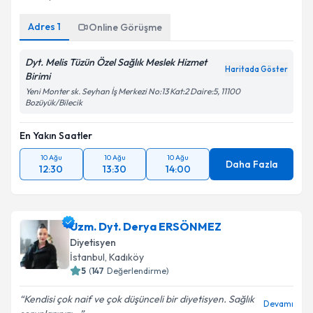
Adres
1
Online Görüşme
Dyt. Melis Tüzün Özel Sağlık Meslek Hizmet
Haritada Göster
Birimi
Yeni Monter sk. Seyhan İş Merkezi No:13 Kat:2 Daire:5, 11100
Bozüyük/Bilecik
En Yakın Saatler
10 Ağu
10 Ağu
10 Ağu
Daha Fazla
12:30
13:30
14:00
Uzm. Dyt. Derya ERSÖNMEZ
Diyetisyen
İstanbul
, Kadıköy
5
(
147
Değerlendirme)
Kendisi çok naif ve çok düşünceli bir diyetisyen. Sağlık
Devamı