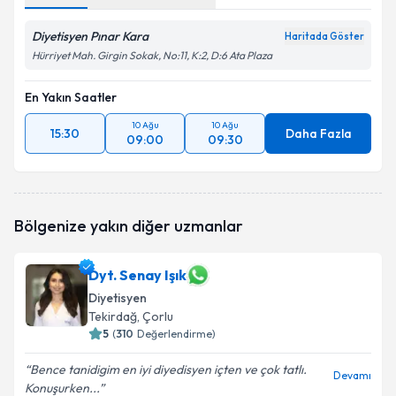
Diyetisyen Pınar Kara
Haritada Göster
Hürriyet Mah. Girgin Sokak, No:11, K:2, D:6 Ata Plaza
En Yakın Saatler
10 Ağu
10 Ağu
15:30
Daha Fazla
09:00
09:30
Bölgenize yakın diğer uzmanlar
Dyt. Senay Işık
Diyetisyen
Tekirdağ
, Çorlu
5
(
310
Değerlendirme)
Bence tanidigim en iyi diyedisyen içten ve çok tatlı.
Devamı
Konuşurken...