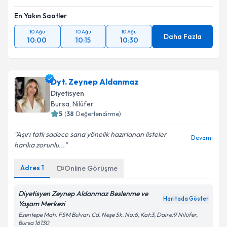
En Yakın Saatler
10 Ağu
10 Ağu
10 Ağu
Daha Fazla
10:00
10:15
10:30
Dyt. Zeynep Aldanmaz
Diyetisyen
Bursa
, Nilüfer
5
(
38
Değerlendirme)
Aşırı tatlı sadece sana yönelik hazırlanan listeler
Devamı
harika zorunlu...
Adres
1
Online Görüşme
Diyetisyen Zeynep Aldanmaz Beslenme ve
Haritada Göster
Yaşam Merkezi
Esentepe Mah. FSM Bulvarı Cd. Neşe Sk. No:6, Kat:3, Daire:9 Nilüfer,
Bursa 16130