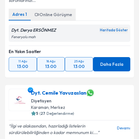
sorunlarınızı...
Adres
1
Online Görüşme
Dyt. Derya ERSÖNMEZ
Haritada Göster
Feneryolu mah
En Yakın Saatler
11 Ağu
18 Ağu
25 Ağu
Daha Fazla
13:00
13:00
13:00
Dyt. Cemile Yavuzaslan
Diyetisyen
Karaman
, Merkez
5
(
27
Değerlendirme)
İlgi ve alakasından, hazırladığı listelerin
Devamı
sürdürülebilirliğinden o kadar memnunum ki....