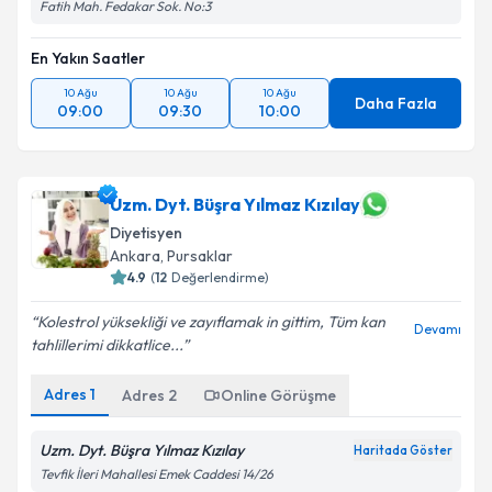
Fatih Mah. Fedakar Sok. No:3
En Yakın Saatler
10 Ağu
10 Ağu
10 Ağu
Daha Fazla
09:00
09:30
10:00
Uzm. Dyt. Büşra Yılmaz Kızılay
Diyetisyen
Ankara
, Pursaklar
4.9
(
12
Değerlendirme)
Kolestrol yüksekliği ve zayıflamak in gittim, Tüm kan
Devamı
tahlillerimi dikkatlice...
Adres
1
Adres
2
Online Görüşme
Uzm. Dyt. Büşra Yılmaz Kızılay
Haritada Göster
Tevfik İleri Mahallesi Emek Caddesi 14/26