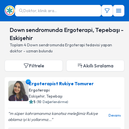
Doktor, klinik ara...
Down sendromunda Ergoterapi, Tepebaşı -
Eskişehir
Toplam
4
Down sendromunda Ergoterapi
tedavisi yapan
doktor - uzman bulundu
Filtrele
Akıllı Sıralama
Ergoterapist Rukiye Tomurer
Ergoterapi
Eskişehir
, Tepebaşı
5
(
10
Değerlendirme)
m süper kahramanımız kanatsız meleğimiz Rukiye
Devamı
ablamız iyi ki yollarımız...