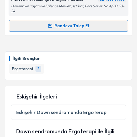
Downtown Yaşam ve Eğlence Merkezi, İstiklal, Pars Sokak No:4/1 D :23-
24
Randevu Talep Et
Kişisel verilerimin işlenmesine ilişkin
Aydınlatma
Randevu Takvimi Talebi
Metni
'ni okudum ve kişisel verilerimin belirtilen
kapsamda işlenmesini kabul ediyorum.
Ergoterapist Aleyna Biçer
için randevu takvimi
talebi oluşturun. Size bu uzmandan randevu almanız
Takvim Talebini Gönder
İlgili Branşlar
için bir takvim hazırlandığında e-posta ile
bilgilendireceğiz.
Ergoterapi
2
E-posta Adresiniz
Eskişehir İlçeleri
Kişisel verilerimin işlenmesine ilişkin
Aydınlatma
Eskişehir
Down sendromunda Ergoterapi
Metni
'ni okudum ve kişisel verilerimin belirtilen
kapsamda işlenmesini kabul ediyorum.
Down sendromunda Ergoterapi ile İlgili