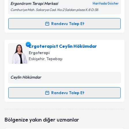
Ergonörom Terapi Merkezi
Haritada Göster
Cumhuriye Mah. Sakarya Cad. No:2 Saldan plaza K:8 D:38
Randevu Talep Et
Randevu Takvimi Talebi
Ergoterapist Rukiye Tomurer
için randevu takvimi
Ergoterapist Ceylin Hökümdar
talebi oluşturun. Size bu uzmandan randevu almanız
Ergoterapi
için bir takvim hazırlandığında e-posta ile
Eskişehir
, Tepebaşı
bilgilendireceğiz.
E-posta Adresiniz
Ceylin Hökümdar
Randevu Talep Et
Randevu Takvimi Talebi
Kişisel verilerimin işlenmesine ilişkin
Aydınlatma
Metni
'ni okudum ve kişisel verilerimin belirtilen
kapsamda işlenmesini kabul ediyorum.
Ergoterapist Ceylin Hökümdar
için randevu takvimi
Bölgenize yakın diğer uzmanlar
talebi oluşturun. Size bu uzmandan randevu almanız
için bir takvim hazırlandığında e-posta ile