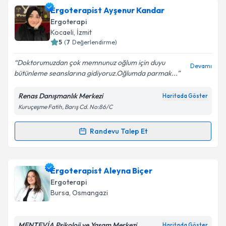
bilgilendireceğiz.
Takvim Talebini Gönder
Ergoterapist Ayşenur Kandar
Ergoterapi
E-posta Adresiniz
Kocaeli
, İzmit
5
(
7
Değerlendirme)
Doktorumuzdan çok memnunuz oğlum için duyu
Devamı
bütünleme seanslarına gidiyoruz.Oğlumda parmak...
Kişisel verilerimin işlenmesine ilişkin
Aydınlatma
Metni
'ni okudum ve kişisel verilerimin belirtilen
kapsamda işlenmesini kabul ediyorum.
Renas Danışmanlık Merkezi
Haritada Göster
Kuruçeşme Fatih, Barış Cd. No:86/C
Takvim Talebini Gönder
Randevu Talep Et
Randevu Takvimi Talebi
Ergoterapist Ayşenur Kandar
için randevu takvimi
Ergoterapist Aleyna Biçer
talebi oluşturun. Size bu uzmandan randevu almanız
Ergoterapi
için bir takvim hazırlandığında e-posta ile
Bursa
, Osmangazi
bilgilendireceğiz.
E-posta Adresiniz
MENTEVİA Psikoloji ve Yaşam Merkezi
Haritada Göster