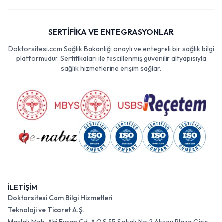
SERTİFİKA VE ENTEGRASYONLAR
Doktorsitesi.com Sağlık Bakanlığı onaylı ve entegreli bir sağlık bilgi
platformudur. Sertifikaları ile tescillenmiş güvenilir altyapısıyla
sağlık hizmetlerine erişim sağlar.
İLETİŞİM
Doktorsitesi Com Bilgi Hizmetleri
Teknoloji ve Ticaret A.Ş.
Maslak Mah. Ahi Evran Cd. A.O.S 55 Sokak No:2 Aksoy Plaza Giriş