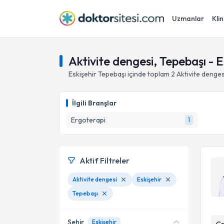
Uzmanlar
Klin
Aktivite dengesi, Tepebaşı - E
Eskişehir
Tepebaşı
içinde toplam
2
Aktivite denges
İlgili Branşlar
Ergoterapi
1
Aktif Filtreler
Aktivite dengesi
Eskişehir
Tepebaşı
Şehir
Eskişehir