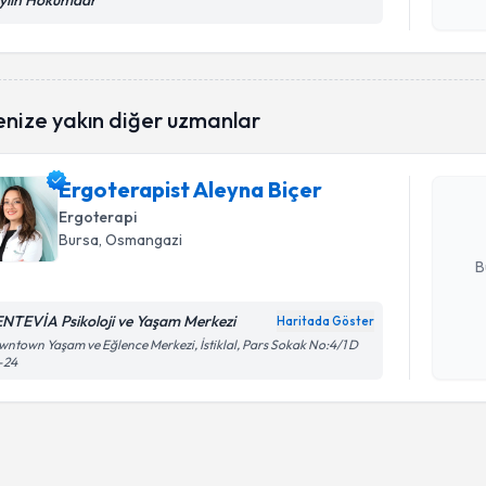
ylin Hökümdar
Kişisel
okudum
işlenm
Randevu T
enize yakın diğer uzmanlar
Ergoterap
oluşturun. 
Ergoterapist Aleyna Biçer
hazırlandığ
Ergoterapi
E-posta Ad
Bursa
, Osmangazi
B
NTEVİA Psikoloji ve Yaşam Merkezi
Haritada Göster
Kişisel
ntown Yaşam ve Eğlence Merkezi, İstiklal, Pars Sokak No:4/1 D
-24
okudum
işlenm