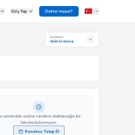
Giriş Yap
Doktor musun?
Sıralama
Akıllı Sıralama
akvimi Talebi
ist Ceylin Hökümdar
için randevu takvimi talebi
Size bu uzmandan randevu almanız için bir takvim
ında e-posta ile bilgilendireceğiz.
resiniz
u uzmandan online randevu alabileceğin bir
takvimi bulunmuyor.
Randevu Talep Et