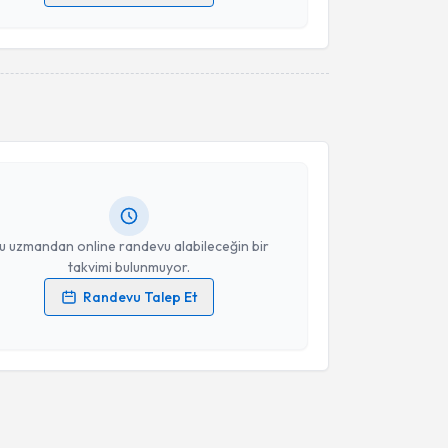
 verilerimin işlenmesine ilişkin
Aydınlatma Metni
'ni
 ve kişisel verilerimin belirtilen kapsamda
esini kabul ediyorum.
akvimi Talebi
Takvim Talebini Gönder
ist Aleyna Biçer
için randevu takvimi talebi
Size bu uzmandan randevu almanız için bir takvim
ında e-posta ile bilgilendireceğiz.
resiniz
u uzmandan online randevu alabileceğin bir
takvimi bulunmuyor.
Randevu Talep Et
 verilerimin işlenmesine ilişkin
Aydınlatma Metni
'ni
 ve kişisel verilerimin belirtilen kapsamda
esini kabul ediyorum.
Takvim Talebini Gönder