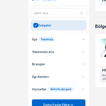
Ce
Eskişehir
Bölg
İlçe
Tepebaşı
Yakınımda Ara
Branşlar
Konumuma yakın uzmanları
Tepebaşı
göster
ME
Dow
İlgi Alanları
:23
Hizmetler
Aktivite dengesi
Ergoterapi
Mezuniyet
Aktivite
Daha Fazla Filtre