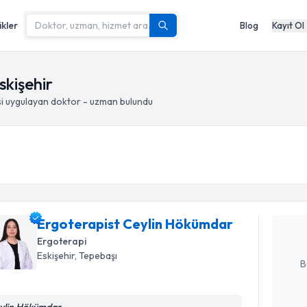
ikler
Blog
Kayıt Ol
skişehir
i
uygulayan doktor - uzman bulundu
Randevu T
Ergoterap
oluşturun. 
hazırlandığ
Ergoterapist Ceylin Hökümdar
Ergoterapi
E-posta Ad
Eskişehir
, Tepebaşı
B