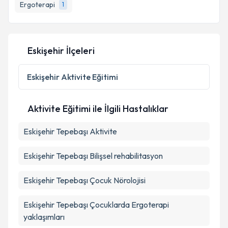
bilgilendireceğiz.
Ergoterapi
1
E-posta Adresiniz
Eskişehir İlçeleri
Kişisel verilerimin işlenmesine ilişkin
Aydınlatma
Eskişehir
Aktivite Eğitimi
Metni
'ni okudum ve kişisel verilerimin belirtilen
kapsamda işlenmesini kabul ediyorum.
Aktivite Eğitimi ile İlgili Hastalıklar
Takvim Talebini Gönder
Eskişehir Tepebaşı Aktivite
Eskişehir Tepebaşı Bilişsel rehabilitasyon
Eskişehir Tepebaşı Çocuk Nörolojisi
Eskişehir Tepebaşı Çocuklarda Ergoterapi
yaklaşımları