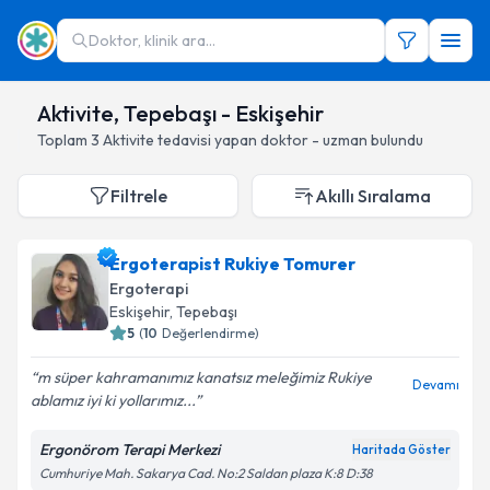
Doktor, klinik ara...
Aktivite, Tepebaşı - Eskişehir
Toplam
3
Aktivite
tedavisi yapan doktor - uzman bulundu
Filtrele
Akıllı Sıralama
Ergoterapist Rukiye Tomurer
Ergoterapi
Eskişehir
, Tepebaşı
5
(
10
Değerlendirme)
m süper kahramanımız kanatsız meleğimiz Rukiye
Devamı
ablamız iyi ki yollarımız...
Ergonörom Terapi Merkezi
Haritada Göster
Cumhuriye Mah. Sakarya Cad. No:2 Saldan plaza K:8 D:38