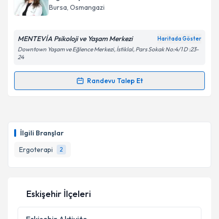
E-posta Adresiniz
Bursa
, Osmangazi
MENTEVİA Psikoloji ve Yaşam Merkezi
Haritada Göster
Kişisel verilerimin işlenmesine ilişkin
Aydınlatma
Downtown Yaşam ve Eğlence Merkezi, İstiklal, Pars Sokak No:4/1 D :23-
24
Metni
'ni okudum ve kişisel verilerimin belirtilen
kapsamda işlenmesini kabul ediyorum.
Randevu Talep Et
Randevu Takvimi Talebi
Takvim Talebini Gönder
Ergoterapist Aleyna Biçer
için randevu takvimi
talebi oluşturun. Size bu uzmandan randevu almanız
İlgili Branşlar
için bir takvim hazırlandığında e-posta ile
bilgilendireceğiz.
Ergoterapi
2
E-posta Adresiniz
Eskişehir İlçeleri
Kişisel verilerimin işlenmesine ilişkin
Aydınlatma