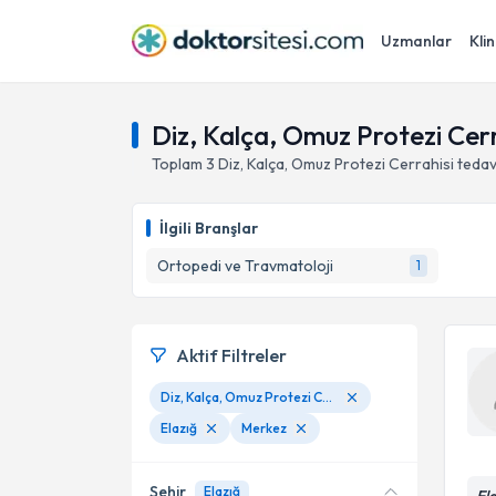
Uzmanlar
Klin
Diz, Kalça, Omuz Protezi Cerr
Toplam
3
Diz, Kalça, Omuz Protezi Cerrahisi
tedav
İlgili Branşlar
Ortopedi ve Travmatoloji
1
Aktif Filtreler
Diz, Kalça, Omuz Protezi Cerrahisi
Elazığ
Merkez
Şehir
Elazığ