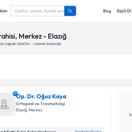
ikler
Blog
Kayıt Ol
ahisi, Merkez - Elazığ
isi yapan doktor - uzman bulundu
Randevu T
Op. Dr. O
uzmandan ra
Op. Dr. Oğuz Kaya
posta ile bi
Ortopedi ve Travmatoloji
E-posta Ad
Elazığ
, Merkez
B