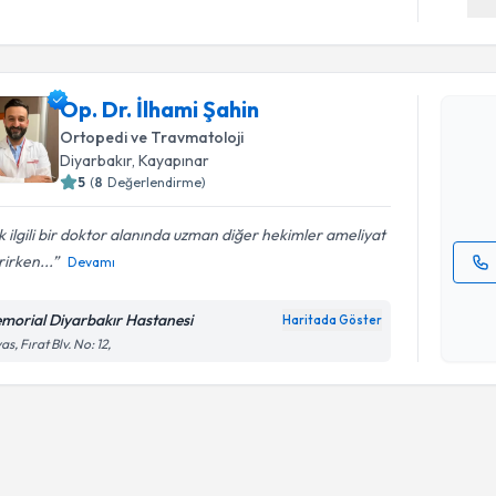
Randevu T
Op. Dr. İl
Op. Dr. İlhami Şahin
bu uzmandan
Ortopedi ve Travmatoloji
posta ile bi
Diyarbakır
, Kayapınar
5
(
8
Değerlendirme)
E-posta Ad
 ilgili bir doktor alanında uzman diğer hekimler ameliyat
irken...
Devamı
Kişisel
okudum
morial Diyarbakır Hastanesi
Haritada Göster
işlenm
as, Fırat Blv. No: 12,