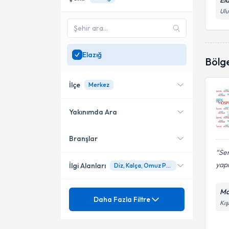
El
Ulu
Elazığ
Bölg
İlçe
Merkez
Yakınımda Ara
Branşlar
Konumuma yakın uzmanları
Merkez
göster
Ser
yapı
İlgi Alanları
Diz, Kalça, Omuz Protezi Cerrahisi
Ma
Ünvan
Ortopedi ve Travmatoloji
Daha Fazla Filtre
Kış
Ayak Bileği Kırıkları