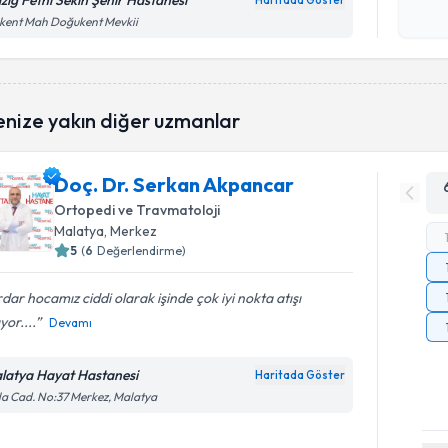
azığ Fethi Sekin Şehir Hastanesi
Haritada Göster
Kişisel
kent Mah Doğukent Mevkii
okudum
işlenm
enize yakın diğer uzmanlar
Doç. Dr. Serkan Akpancar
Ortopedi ve Travmatoloji
Malatya
, Merkez
5
(
6
Değerlendirme)
dar hocamız ciddi olarak işinde çok iyi nokta atışı
yor....
Devamı
latya Hayat Hastanesi
Haritada Göster
la Cad. No:37 Merkez, Malatya