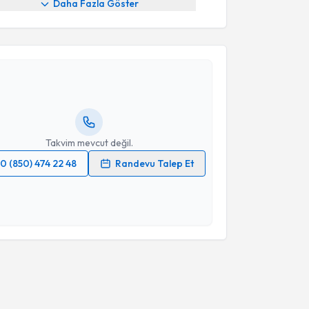
Daha Fazla Göster
akvimi Talebi
hami Şahin
için randevu takvimi talebi oluşturun. Size
 randevu almanız için bir takvim hazırlandığında e-
lgilendireceğiz.
resiniz
Takvim mevcut değil.
0 (850) 474 22 48
Randevu Talep Et
 verilerimin işlenmesine ilişkin
Aydınlatma Metni
'ni
 ve kişisel verilerimin belirtilen kapsamda
esini kabul ediyorum.
Takvim Talebini Gönder