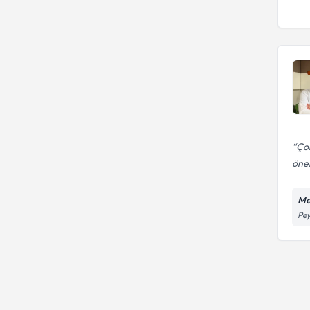
Dirsek Kırıkları
Op. Dr.
Diz, Kalça, Omuz Protezi
Cerrahisi
Çok
öner
Me
Pey