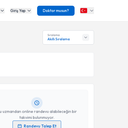
Giriş Yap
Doktor musun?
Sıralama
Akıllı Sıralama
akvimi Talebi
ğuz Kaya
için randevu takvimi talebi oluşturun. Size bu
ndevu almanız için bir takvim hazırlandığında e-
lgilendireceğiz.
resiniz
u uzmandan online randevu alabileceğin bir
takvimi bulunmuyor.
Randevu Talep Et