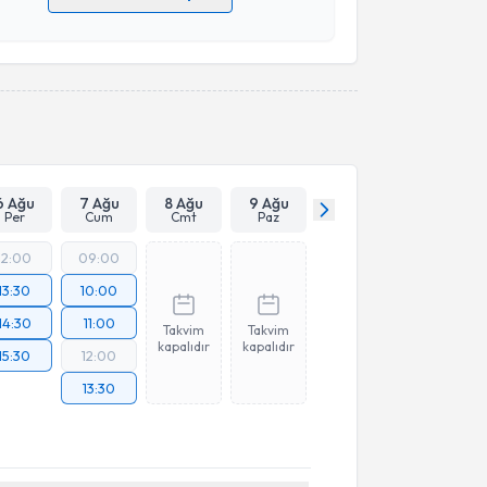
 verilerimin işlenmesine ilişkin
Aydınlatma Metni
'ni
 ve kişisel verilerimin belirtilen kapsamda
esini kabul ediyorum.
Takvim Talebini Gönder
6 Ağu
7 Ağu
8 Ağu
9 Ağu
Per
Cum
Cmt
Paz
12:00
09:00
13:30
10:00
14:30
11:00
Takvim
Takvim
kapalıdır
kapalıdır
15:30
12:00
13:30