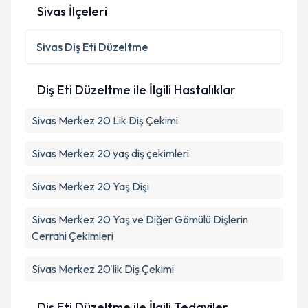
Sivas İlçeleri
Kişisel verilerimin işlenmesine ilişkin
Aydınlatma
Metni
'ni okudum ve kişisel verilerimin belirtilen
Sivas
Diş Eti Düzeltme
kapsamda işlenmesini kabul ediyorum.
Diş Eti Düzeltme ile İlgili Hastalıklar
Takvim Talebini Gönder
Sivas Merkez 20 Lik Diş Çekimi
Sivas Merkez 20 yaş diş çekimleri
Sivas Merkez 20 Yaş Dişi
Sivas Merkez 20 Yaş ve Diğer Gömülü Dişlerin
Cerrahi Çekimleri
Sivas Merkez 20'lik Diş Çekimi
Diş Eti Düzeltme ile İlgili Tedaviler