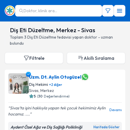
Doktor, klinik ara...
Diş Eti Düzeltme, Merkez - Sivas
Toplam
3
Diş Eti Düzeltme
tedavisi yapan doktor - uzman
bulundu
Filtrele
Akıllı Sıralama
Uzm. Dt. Aylin Otugüzel
Diş Hekimi
+
2
diğer
Sivas
, Merkez
5
(
30
Değerlendirme)
Sivas’ta işini hakkıyla yapan tek çocuk hekimimiz Aylin
Devamı
hocamız. ....
Aydent Özel Ağız ve Diş Sağlığı Polikliniği
Haritada Göster