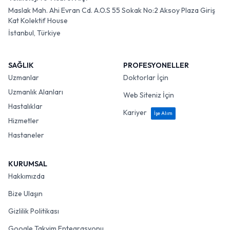
Maslak Mah. Ahi Evran Cd. A.O.S 55 Sokak No:2 Aksoy Plaza Giriş
Kat Kolektif House
İstanbul, Türkiye
SAĞLIK
PROFESYONELLER
Uzmanlar
Doktorlar İçin
Uzmanlık Alanları
Web Siteniz İçin
Hastalıklar
Kariyer
İşe Alım
Hizmetler
Hastaneler
KURUMSAL
Hakkımızda
Bize Ulaşın
Gizlilik Politikası
Google Takvim Entegrasyonu