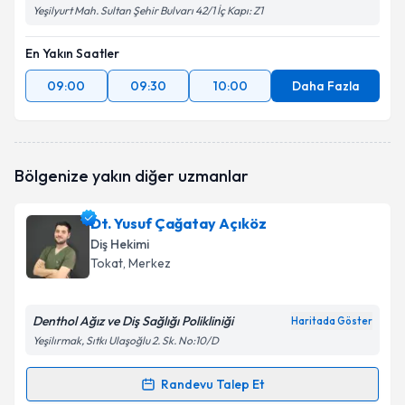
Yeşilyurt Mah. Sultan Şehir Bulvarı 42/1 İç Kapı: Z1
En Yakın Saatler
09:00
09:30
10:00
Daha Fazla
Bölgenize yakın diğer uzmanlar
Dt. Yusuf Çağatay Açıköz
Diş Hekimi
Tokat
, Merkez
Denthol Ağız ve Diş Sağlığı Polikliniği
Haritada Göster
Yeşilırmak, Sıtkı Ulaşoğlu 2. Sk. No:10/D
Randevu Talep Et
Randevu Takvimi Talebi