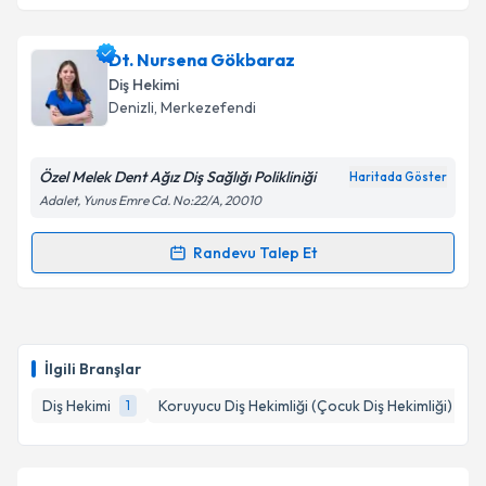
Dt. Yusuf Çağatay Açıköz
için randevu takvimi talebi
Dt. Nursena Gökbaraz
oluşturun. Size bu uzmandan randevu almanız için bir
Diş Hekimi
takvim hazırlandığında e-posta ile bilgilendireceğiz.
Denizli
, Merkezefendi
E-posta Adresiniz
Özel Melek Dent Ağız Diş Sağlığı Polikliniği
Haritada Göster
Adalet, Yunus Emre Cd. No:22/A, 20010
Kişisel verilerimin işlenmesine ilişkin
Aydınlatma
Randevu Talep Et
Randevu Takvimi Talebi
Metni
'ni okudum ve kişisel verilerimin belirtilen
kapsamda işlenmesini kabul ediyorum.
Dt. Nursena Gökbaraz
için randevu takvimi talebi
oluşturun. Size bu uzmandan randevu almanız için bir
Takvim Talebini Gönder
İlgili Branşlar
takvim hazırlandığında e-posta ile bilgilendireceğiz.
Diş Hekimi
Koruyucu Diş Hekimliği (Çocuk Diş Hekimliği)
1
1
E-posta Adresiniz