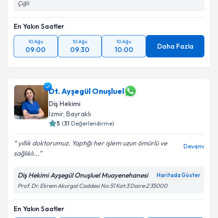
Çiğli
En Yakın Saatler
10 Ağu
10 Ağu
10 Ağu
Daha Fazla
09:00
09:30
10:00
Dt. Ayşegül Onuşluel
Diş Hekimi
İzmir
, Bayraklı
5
(
31
Değerlendirme)
yıllık doktorumuz. Yaptığı her işlem uzun ömürlü ve
Devamı
sağlıklı...
Diş Hekimi Ayşegül Onuşluel Muayenehanesi
Haritada Göster
Prof. Dr. Ekrem Akurgal Caddesi No:51 Kat:3 Daire:2 35000
En Yakın Saatler