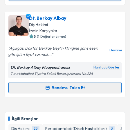
Metni
'ni okudum ve kişisel verilerimin belirtilen
kapsamda işlenmesini kabul ediyorum.
Dt. Fatih Karadayı
için randevu takvimi talebi
Dt. Berkay Albay
oluşturun. Size bu uzmandan randevu almanız için bir
Takvim Talebini Gönder
Diş Hekimi
takvim hazırlandığında e-posta ile bilgilendireceğiz.
İzmir
, Karşıyaka
5
(
1
Değerlendirme)
E-posta Adresiniz
Açıkçası Doktor Berkay Bey’in kliniğine şans eseri
Devamı
gitmiştim fiyat sormak...
Dt. Berkay Albay Muayenehanesi
Haritada Göster
Kişisel verilerimin işlenmesine ilişkin
Aydınlatma
Tuna Mahallesi Tiyatro Sokak Borsa İş Merkezi No:22A
Metni
'ni okudum ve kişisel verilerimin belirtilen
kapsamda işlenmesini kabul ediyorum.
Randevu Talep Et
Randevu Takvimi Talebi
Takvim Talebini Gönder
Dt. Berkay Albay
için randevu takvimi talebi
oluşturun. Size bu uzmandan randevu almanız için bir
İlgili Branşlar
takvim hazırlandığında e-posta ile bilgilendireceğiz.
Diş Hekimi
Periodontoloji (Dişeti Hastalıkları)
Ağız,
23
3