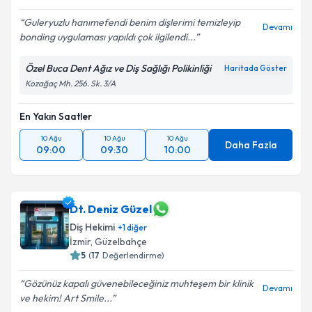
Guleryuzlu hanımefendi benim dişlerimi temizleyip
Devamı
bonding uygulaması yapıldı çok ilgilendi...
Özel Buca Dent Ağız ve Diş Sağlığı Polikinliği
Haritada Göster
Kozağaç Mh. 256. Sk. 3/A
En Yakın Saatler
10 Ağu
10 Ağu
10 Ağu
Daha Fazla
09:00
09:30
10:00
Dt. Deniz Güzel
Diş Hekimi
+
1
diğer
İzmir
, Güzelbahçe
5
(
17
Değerlendirme)
Gözünüz kapalı güvenebileceğiniz muhteşem bir klinik
Devamı
ve hekim! Art Smile...