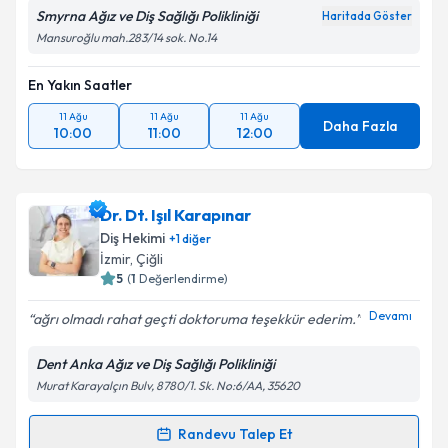
Smyrna Ağız ve Diş Sağlığı Polikliniği
Haritada Göster
Mansuroğlu mah.283/14 sok. No.14
En Yakın Saatler
11 Ağu
11 Ağu
11 Ağu
Daha Fazla
10:00
11:00
12:00
Dr. Dt. Işıl Karapınar
Diş Hekimi
+
1
diğer
İzmir
, Çiğli
5
(
1
Değerlendirme)
Devamı
ağrı olmadı rahat geçti doktoruma teşekkür ederim.
Dent Anka Ağız ve Diş Sağlığı Polikliniği
Murat Karayalçın Bulv, 8780/1. Sk. No:6/AA, 35620
Randevu Talep Et
Randevu Takvimi Talebi