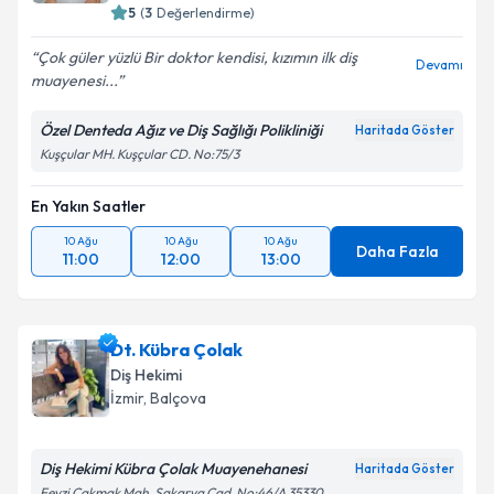
5
(
3
Değerlendirme)
Çok güler yüzlü Bir doktor kendisi, kızımın ilk diş
Devamı
muayenesi...
Özel Denteda Ağız ve Diş Sağlığı Polikliniği
Haritada Göster
Kuşçular MH. Kuşçular CD. No:75/3
En Yakın Saatler
10 Ağu
10 Ağu
10 Ağu
Daha Fazla
11:00
12:00
13:00
Dt. Kübra Çolak
Diş Hekimi
İzmir
, Balçova
Diş Hekimi Kübra Çolak Muayenehanesi
Haritada Göster
Fevzi Çakmak Mah. Sakarya Cad. No:46/A 35330