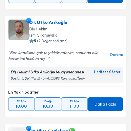
Dt. Utku Arıkoğlu
Diş Hekimi
İzmir
, Karşıyaka
5
(
2
Değerlendirme)
Ben kendisine çok teşekkür ederim, sonunda aile
Devamı
hekimimi buldum diş...
Diş Hekimi Utku Arıkoğlu Muayenehanesi
Haritada Göster
Bostanlı, Şehitler Blv 64A, 35590 Karşıyaka/İzmir
En Yakın Saatler
10 Ağu
10 Ağu
10 Ağu
Daha Fazla
10:00
10:30
11:00