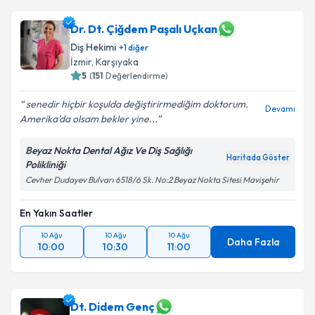
Dr. Dt. Çiğdem Paşalı Uçkan
Diş Hekimi
+
1
diğer
İzmir
, Karşıyaka
5
(
151
Değerlendirme)
senedir hiçbir koşulda değiştirirmediğim doktorum.
Devamı
Amerika’da olsam bekler yine...
Beyaz Nokta Dental Ağız Ve Diş Sağlığı
Haritada Göster
Polikliniği
Cevher Dudayev Bulvarı 6518/6 Sk. No:2 Beyaz Nokta Sitesi Mavişehir
En Yakın Saatler
10 Ağu
10 Ağu
10 Ağu
Daha Fazla
10:00
10:30
11:00
Dt. Didem Genç