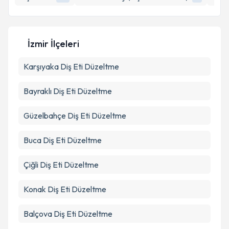
E-posta Adresiniz
İzmir İlçeleri
Kişisel verilerimin işlenmesine ilişkin
Aydınlatma
Karşıyaka
Metni
Diş Eti Düzeltme
'ni okudum ve kişisel verilerimin belirtilen
kapsamda işlenmesini kabul ediyorum.
Bayraklı
Diş Eti Düzeltme
Takvim Talebini Gönder
Güzelbahçe
Diş Eti Düzeltme
Buca
Diş Eti Düzeltme
Çiğli
Diş Eti Düzeltme
Konak
Diş Eti Düzeltme
Balçova
Diş Eti Düzeltme