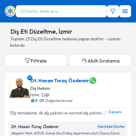
Doktor, klinik ara...
Diş Eti Düzeltme, İzmir
Toplam
23
Diş Eti Düzeltme
tedavisi yapan doktor - uzman
bulundu
Filtrele
Akıllı Sıralama
Dt. Hasan Turaç Özdemir
Diş Hekimi
İzmir
, Çiğli
5
(
39
Değerlendirme)
Devamı
Diş temizleme. lik diş çekimi ve normal diş çekimi...
Dt. Hasan Turaç Özdemir
Haritada Göster
Ataşehir Mah. 8211/8. Sokak No:21 Ataç Apartmanı Kat:1 Daire:3 İzmir