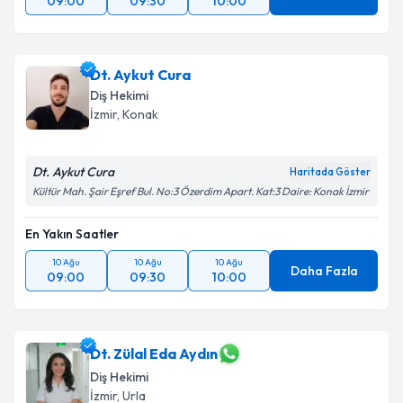
09:00
09:30
10:00
Dt. Aykut Cura
Diş Hekimi
İzmir
, Konak
Dt. Aykut Cura
Haritada Göster
Kültür Mah. Şair Eşref Bul. No:3 Özerdim Apart. Kat:3 Daire: Konak İzmir
En Yakın Saatler
10 Ağu
10 Ağu
10 Ağu
Daha Fazla
09:00
09:30
10:00
Dt. Zülal Eda Aydın
Diş Hekimi
İzmir
, Urla