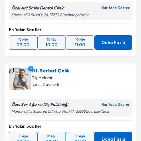
Özel Art Smile Dental Clinic
Haritada Göster
Siteler, 430 SK NO: 2A, 35310 Güzelbahçe/İzmir
En Yakın Saatler
10 Ağu
10 Ağu
10 Ağu
Daha Fazla
09:00
10:00
11:00
Dt. Serhat Çelik
Diş Hekimi
İzmir
, Bayraklı
Özel Svs Ağız ve Diş Polikinliği
Haritada Göster
Mansuroğlu, Sakarya Cd. Kapı No:77A, 35535 Bayraklı/İzmir
En Yakın Saatler
10 Ağu
10 Ağu
10 Ağu
Daha Fazla