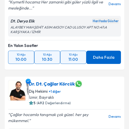
Kıymetli hocamız Her zamanki gibi güler yüzlü ilgili ve
Devamı
mesleğinde...
Dt. Derya Elik
Haritada Göster
ALAYBEY MAH ŞEHİT ASIM AKSOY CAD ULUSOY APT NO:41\A
KARŞIYAKA / İZMİR
En Yakın Saatler
10 Ağu
10 Ağu
10 Ağu
Daha Fazla
10:00
10:30
11:00
Dr. Dt. Çağlar Körcük
Diş Hekimi
+
1
diğer
İzmir
, Bayraklı
5
(
492
Değerlendirme)
Çağlar hocamla tanışmak çok güzel. her şey
Devamı
mükemmel.