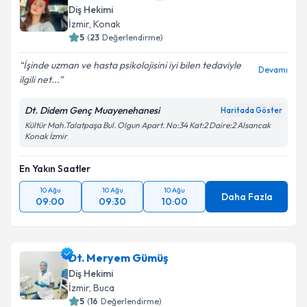
Diş Hekimi
İzmir
, Konak
5
(
23
Değerlendirme)
İşinde uzman ve hasta psikolojisini iyi bilen tedaviyle
Devamı
ilgili net...
Dt. Didem Genç Muayenehanesi
Haritada Göster
Kültür Mah.Talatpaşa Bul. Olgun Apart. No:34 Kat:2 Daire:2 Alsancak
Konak İzmir
En Yakın Saatler
10 Ağu
10 Ağu
10 Ağu
Daha Fazla
09:00
09:30
10:00
Dt. Meryem Gümüş
Diş Hekimi
İzmir
, Buca
5
(
16
Değerlendirme)