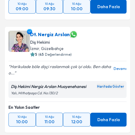
10 Ağu
10 Ağu
10 Ağu
Daha Fazla
09:00
09:30
10:00
Dt. Nergiz Arslan
Diş Hekimi
İzmir
, Güzelbahçe
5
(
45
Değerlendirme)
Harikulade böle dișçi raslanmak çok iyi oldu. Ben daha
Devamı
o...
Diş Hekimi Nergiz Arslan Muayenehanesi
Haritada Göster
Yalı, Mithatpaşa Cd. No:130/2
En Yakın Saatler
10 Ağu
10 Ağu
10 Ağu
Daha Fazla
10:00
11:00
12:00