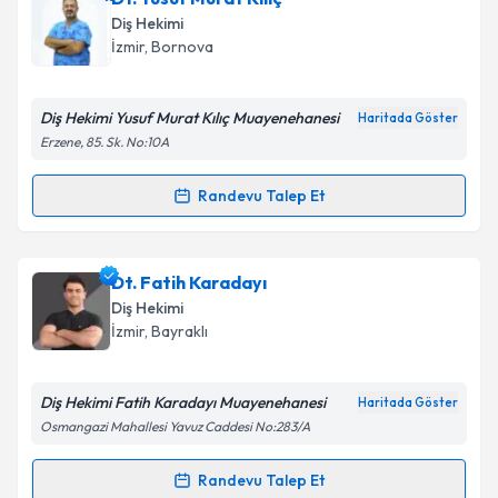
Size bu uzmandan randevu almanız için bir takvim
Diş Hekimi
hazırlandığında e-posta ile bilgilendireceğiz.
İzmir
, Bornova
E-posta Adresiniz
Diş Hekimi Yusuf Murat Kılıç Muayenehanesi
Haritada Göster
Erzene, 85. Sk. No:10A
Kişisel verilerimin işlenmesine ilişkin
Aydınlatma
Randevu Talep Et
Randevu Takvimi Talebi
Metni
'ni okudum ve kişisel verilerimin belirtilen
kapsamda işlenmesini kabul ediyorum.
Dt. Yusuf Murat Kılıç
için randevu takvimi talebi
Dt. Fatih Karadayı
oluşturun. Size bu uzmandan randevu almanız için bir
Takvim Talebini Gönder
Diş Hekimi
takvim hazırlandığında e-posta ile bilgilendireceğiz.
İzmir
, Bayraklı
E-posta Adresiniz
Diş Hekimi Fatih Karadayı Muayenehanesi
Haritada Göster
Osmangazi Mahallesi Yavuz Caddesi No:283/A
Kişisel verilerimin işlenmesine ilişkin
Aydınlatma
Randevu Talep Et
Randevu Takvimi Talebi