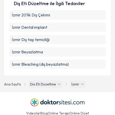
Diş Eti Düzeltme ile İlgili Tedaviler
İzmir 20'lik Diş Çekimi
İzmir Dental implant
İzmir Diş taşı temizliği
İzmir Beyazlatma
İzmir Bleaching (diş beyazlatma)
Ana Sayfa
Dis Eti Duzeltme
İzmir
Videolar
Blog
Online Terapi
Online Diyet