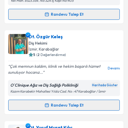
Yalı Mah. 6523.Sok. No:32A İç Kapı No:405
Kişisel verilerimin işlenmesine ilişkin
Aydınlatma
Randevu Talep Et
Randevu Takvimi Talebi
Metni
'ni okudum ve kişisel verilerimin belirtilen
kapsamda işlenmesini kabul ediyorum.
Dt. Begüm Gürcan Koru
için randevu takvimi talebi
Dt. Özgür Keleş
oluşturun. Size bu uzmandan randevu almanız için bir
Takvim Talebini Gönder
Diş Hekimi
takvim hazırlandığında e-posta ile bilgilendireceğiz.
İzmir
, Karabağlar
5
(
2
Değerlendirme)
E-posta Adresiniz
Çok memnun kaldım, klinik ve hekim başarılı hizmet
Devamı
sunuluyor hocanız...
O`Clinique Ağız ve Diş Sağlığı Polikliniği
Haritada Göster
Kişisel verilerimin işlenmesine ilişkin
Aydınlatma
Kazım Karabekir Mahallesi Yıldız Cad. No : 47 Karabağlar / İzmir
Metni
'ni okudum ve kişisel verilerimin belirtilen
kapsamda işlenmesini kabul ediyorum.
Randevu Talep Et
Randevu Takvimi Talebi
Takvim Talebini Gönder
Dt. Özgür Keleş
için randevu takvimi talebi oluşturun.
Dt. Yusuf Murat Kılıç