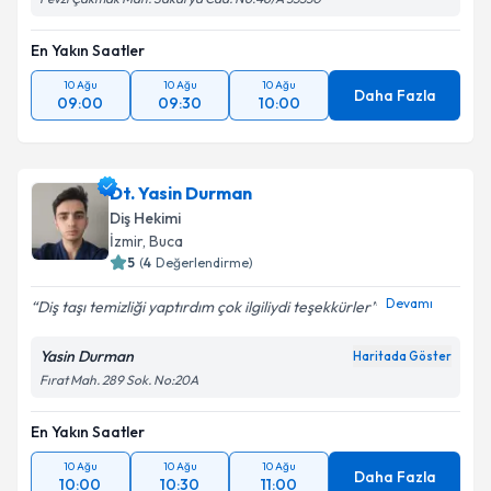
En Yakın Saatler
10 Ağu
10 Ağu
10 Ağu
Daha Fazla
09:00
09:30
10:00
Dt. Yasin Durman
Diş Hekimi
İzmir
, Buca
5
(
4
Değerlendirme)
Devamı
Diş taşı temizliği yaptırdım çok ilgiliydi teşekkürler
Yasin Durman
Haritada Göster
Fırat Mah. 289 Sok. No:20A
En Yakın Saatler
10 Ağu
10 Ağu
10 Ağu
Daha Fazla
10:00
10:30
11:00