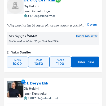
Dt. Uluç Çetinkan
Diş Hekimi
İzmir
, Güzelbahçe
5
(
7
Değerlendirme)
Devamı
Uluç bey harika bir insan olmasının yanı sıra çok iyi...
Dt.Uluç ÇETİNKAN
Haritada Göster
Maltepe Mah. Mithat Paşa Cad. No.191/A
En Yakın Saatler
10 Ağu
10 Ağu
10 Ağu
Daha Fazla
10:00
10:30
11:00
Dt. Derya Elik
Diş Hekimi
İzmir
, Karşıyaka
5
(
107
Değerlendirme)