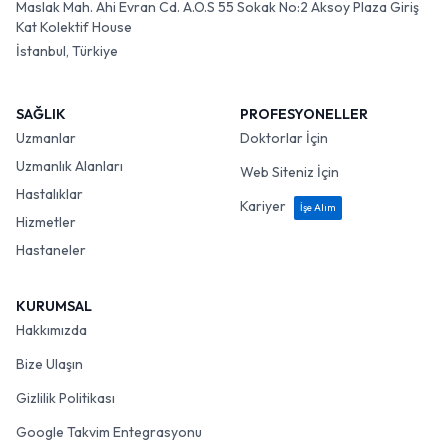
Maslak Mah. Ahi Evran Cd. A.O.S 55 Sokak No:2 Aksoy Plaza Giriş
Kat Kolektif House
İstanbul, Türkiye
SAĞLIK
PROFESYONELLER
Uzmanlar
Doktorlar İçin
Uzmanlık Alanları
Web Siteniz İçin
Hastalıklar
Kariyer
İşe Alım
Hizmetler
Hastaneler
KURUMSAL
Hakkımızda
Bize Ulaşın
Gizlilik Politikası
Google Takvim Entegrasyonu