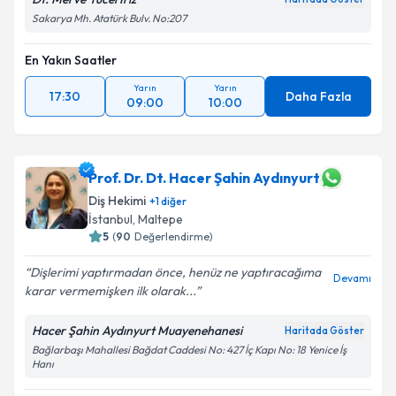
Sakarya Mh. Atatürk Bulv. No:207
En Yakın Saatler
Yarın
Yarın
17:30
Daha Fazla
09:00
10:00
Prof. Dr. Dt. Hacer Şahin Aydınyurt
Diş Hekimi
+
1
diğer
İstanbul
, Maltepe
5
(
90
Değerlendirme)
Dişlerimi yaptırmadan önce, henüz ne yaptıracağıma
Devamı
karar vermemişken ilk olarak...
Hacer Şahin Aydınyurt Muayenehanesi
Haritada Göster
Bağlarbaşı Mahallesi Bağdat Caddesi No: 427 İç Kapı No: 18 Yenice İş
Hanı