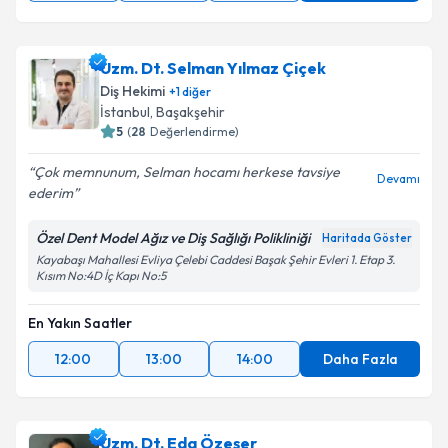
Uzm. Dt. Selman Yılmaz Çiçek
Diş Hekimi
+
1
diğer
İstanbul
, Başakşehir
5
(
28
Değerlendirme)
Çok memnunum, Selman hocamı herkese tavsiye
Devamı
ederim
Özel Dent Model Ağız ve Diş Sağlığı Polikliniği
Haritada Göster
Kayabaşı Mahallesi Evliya Çelebi Caddesi Başak Şehir Evleri 1. Etap 3.
Kısım No:4D İç Kapı No:5
En Yakın Saatler
12:00
13:00
14:00
Daha Fazla
Uzm. Dt. Eda Özeşer