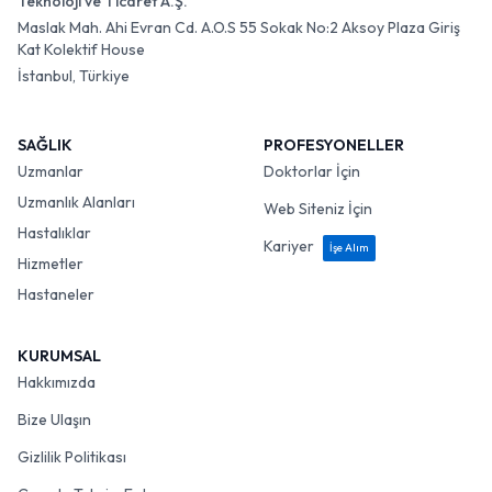
Teknoloji ve Ticaret A.Ş.
Maslak Mah. Ahi Evran Cd. A.O.S 55 Sokak No:2 Aksoy Plaza Giriş
Kat Kolektif House
İstanbul, Türkiye
SAĞLIK
PROFESYONELLER
Uzmanlar
Doktorlar İçin
Uzmanlık Alanları
Web Siteniz İçin
Hastalıklar
Kariyer
İşe Alım
Hizmetler
Hastaneler
KURUMSAL
Hakkımızda
Bize Ulaşın
Gizlilik Politikası