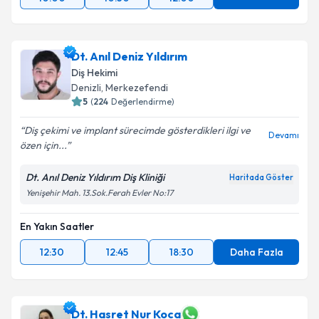
Dt. Anıl Deniz Yıldırım
Diş Hekimi
Denizli
, Merkezefendi
5
(
224
Değerlendirme)
Diş çekimi ve implant sürecimde gösterdikleri ilgi ve
Devamı
özen için...
Dt. Anıl Deniz Yıldırım Diş Kliniği
Haritada Göster
Yenişehir Mah. 13.Sok.Ferah Evler No:17
En Yakın Saatler
12:30
12:45
18:30
Daha Fazla
Dt. Hasret Nur Koca