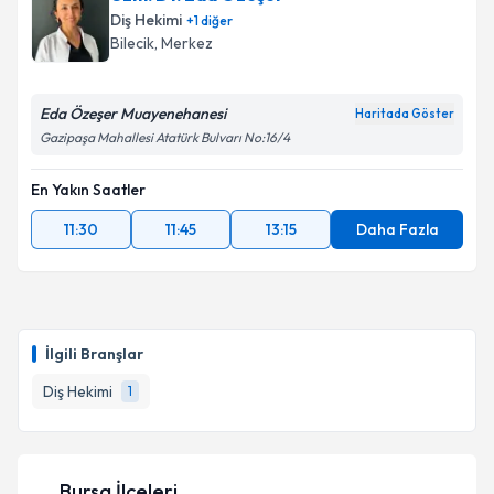
Diş Hekimi
+
1
diğer
Bilecik
, Merkez
Eda Özeşer Muayenehanesi
Haritada Göster
Gazipaşa Mahallesi Atatürk Bulvarı No:16/4
En Yakın Saatler
11:30
11:45
13:15
Daha Fazla
İlgili Branşlar
Diş Hekimi
1
Bursa İlçeleri