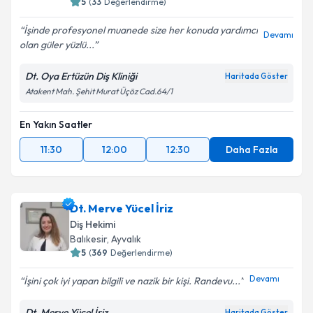
5
(
33
Değerlendirme)
İşinde profesyonel muanede size her konuda yardımcı
Devamı
olan güler yüzlü...
Dt. Oya Ertüzün Diş Kliniği
Haritada Göster
Atakent Mah. Şehit Murat Üçöz Cad.64/1
En Yakın Saatler
11:30
12:00
12:30
Daha Fazla
Dt. Merve Yücel İriz
Diş Hekimi
Balıkesir
, Ayvalık
5
(
369
Değerlendirme)
Devamı
İşini çok iyi yapan bilgili ve nazik bir kişi. Randevu...
Dt. Merve Yücel İriz
Haritada Göster