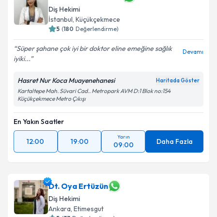
Diş Hekimi
İstanbul
, Küçükçekmece
5
(
180
Değerlendirme)
Süper şahane çok iyi bir doktor eline emeğine sağlık
Devamı
iyiki...
Hasret Nur Koca Muayenehanesi
Haritada Göster
Kartaltepe Mah. Süvari Cad.. Metropark AVM D:1 Blok no:154
Küçükçekmece Metro Çıkışı
En Yakın Saatler
Yarın
12:00
19:00
Daha Fazla
09:00
Dt. Oya Ertüzün
Diş Hekimi
Ankara
, Etimesgut