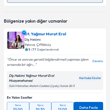
Randevu Takvimi Talebi
Dt. Emrah Keleş
için randevu takvimi talebi oluşturun.
Bölgenize yakın diğer uzmanlar
Size bu uzmandan randevu almanız için bir takvim
hazırlandığında e-posta ile bilgilendireceğiz.
Dt. Yağmur Murat Erol
E-posta Adresiniz
Diş Hekimi
Yalova
, Çiftlikköy
5
(
77
Değerlendirme)
Önce ve sonrası gerekli bilgilendirmeli yapması işlem
Kişisel verilerimin işlenmesine ilişkin
Aydınlatma
Devamı
sırasında bir ağrı...
Metni
'ni okudum ve kişisel verilerimin belirtilen
kapsamda işlenmesini kabul ediyorum.
Diş Hekimi Yağmur Murat Erol
Haritada Göster
Muayenehanesi
Takvim Talebini Gönder
Sahil Mahallesi Atatürk Caddesi Çiçekçi Sokak 28/3
En Yakın Saatler
Yarın
Yarın
Yarın
Daha Fazla
10:00
10:30
12:00