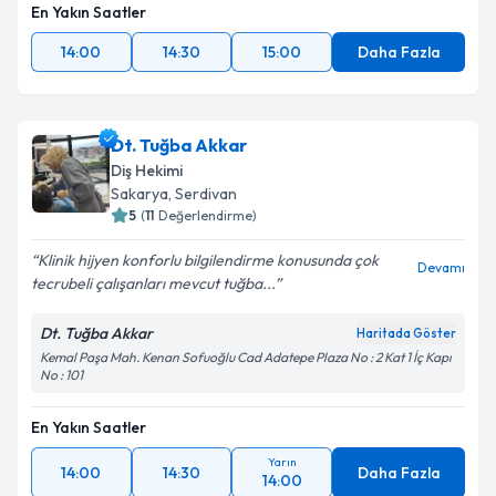
En Yakın Saatler
14:00
14:30
15:00
Daha Fazla
Dt. Tuğba Akkar
Diş Hekimi
Sakarya
, Serdivan
5
(
11
Değerlendirme)
Klinik hijyen konforlu bilgilendirme konusunda çok
Devamı
tecrubeli çalışanları mevcut tuğba...
Dt. Tuğba Akkar
Haritada Göster
Kemal Paşa Mah. Kenan Sofuoğlu Cad Adatepe Plaza No : 2 Kat 1 İç Kapı
No : 101
En Yakın Saatler
Yarın
14:00
14:30
Daha Fazla
14:00