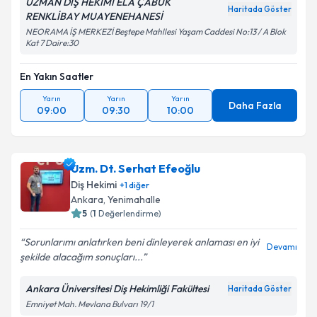
UZMAN DİŞ HEKİMİ ELA ÇABUK
Haritada Göster
RENKLİBAY MUAYENEHANESİ
NEORAMA İŞ MERKEZİ Beştepe Mahllesi Yaşam Caddesi No:13 / A Blok
Kat 7 Daire:30
En Yakın Saatler
Yarın
Yarın
Yarın
Daha Fazla
09:00
09:30
10:00
Uzm. Dt. Serhat Efeoğlu
Diş Hekimi
+
1
diğer
Ankara
, Yenimahalle
5
(
1
Değerlendirme)
Sorunlarımı anlatırken beni dinleyerek anlaması en iyi
Devamı
şekilde alacağım sonuçları...
Ankara Üniversitesi Diş Hekimliği Fakültesi
Haritada Göster
Emniyet Mah. Mevlana Bulvarı 19/1