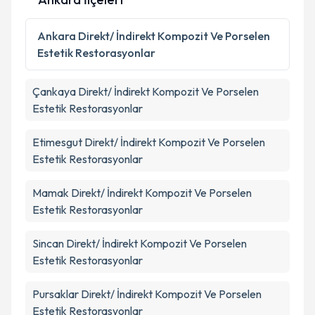
Kişisel verilerimin işlenmesine ilişkin
Aydınlatma
Metni
'ni okudum ve kişisel verilerimin belirtilen
Ankara
Direkt/ İndirekt Kompozit Ve Porselen
kapsamda işlenmesini kabul ediyorum.
Estetik Restorasyonlar
Takvim Talebini Gönder
Çankaya
Direkt/ İndirekt Kompozit Ve Porselen
Estetik Restorasyonlar
Etimesgut
Direkt/ İndirekt Kompozit Ve Porselen
Estetik Restorasyonlar
Mamak
Direkt/ İndirekt Kompozit Ve Porselen
Estetik Restorasyonlar
Sincan
Direkt/ İndirekt Kompozit Ve Porselen
Estetik Restorasyonlar
Pursaklar
Direkt/ İndirekt Kompozit Ve Porselen
Estetik Restorasyonlar