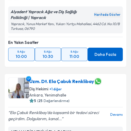
Alyadent Yapracık Ağız ve Diş Sağlığı
Haritada Göster
Polikliniği | Yapracık
Yapracık, Yunus Market Yanı, Yukarı Yurtçu Mahallesi, 4462 Cd. No:10/B
Turkuaz, 06790
En Yakın Saatler
8 Ağu
8 Ağu
8 Ağu
Daha Fazla
10:00
10:30
11:00
Uzm. Dt. Ela Çabuk Renklibay
Diş Hekimi
+
1
diğer
Ankara
, Yenimahalle
5
(
25
Değerlendirme)
Ela Çabuk Renklibay’da kapsamlı bir tedavi süreci
Devamı
geçirdim. Dolgularım, kanal...