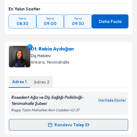
En Yakın Saatler
Yarın
Yarın
Yarın
Daha Fazla
08:30
09:00
09:30
Dt. Rabia Aydoğan
Diş Hekimi
Ankara
, Yenimahalle
Adres
1
Adres
2
Rosedent Ağız ve Diş Sağlığı Polikliniği-
Haritada Göster
Yenimahalle Şubesi
Ragıp Tüzün Mahallesi Akın Caddesi nO:37
Randevu Talep Et
Randevu Takvimi Talebi