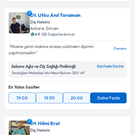
Dt. Utku Anıl Toraman
Diş Hekimi
Ankara
, Sincan
4.9
(
32
Değerlendirme)
Muane günü makina arızası yüzünden dişimin
Devamı
yaptıramadım
Sekans Ağız ve Diş Sağlığı Polikiniği
Haritada Göster
Tandoğan Mahallesi Ahi Mesut Bulvarı 320/ AF
En Yakın Saatler
19:00
19:30
20:00
Daha Fazla
Dt. Hilmi Erol
Diş Hekimi