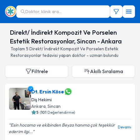
Doktor, klinik ara...
Direkt/ İndirekt Kompozit Ve Porselen
Estetik Restorasyonlar, Sincan - Ankara
Toplam
5
Direkt/ İndirekt Kompozit Ve Porselen Estetik
Restorasyonlar
tedavisi yapan doktor - uzman bulundu
Filtrele
Akıllı Sıralama
Dt. Ersin Köse
Diş Hekimi
Ankara
, Sincan
5
(
101
Değerlendirme)
Esin hocama ve ekibinden Beyza hanıma çok teşekkür
Devamı
ederim ilgi...