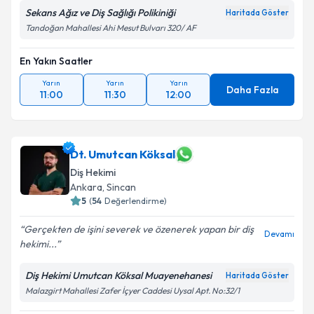
Sekans Ağız ve Diş Sağlığı Polikiniği
Haritada Göster
Tandoğan Mahallesi Ahi Mesut Bulvarı 320/ AF
En Yakın Saatler
Yarın
Yarın
Yarın
Daha Fazla
11:00
11:30
12:00
Dt. Umutcan Köksal
Diş Hekimi
Ankara
, Sincan
5
(
54
Değerlendirme)
Gerçekten de işini severek ve özenerek yapan bir diş
Devamı
hekimi...
Diş Hekimi Umutcan Köksal Muayenehanesi
Haritada Göster
Malazgirt Mahallesi Zafer İçyer Caddesi Uysal Apt. No:32/1