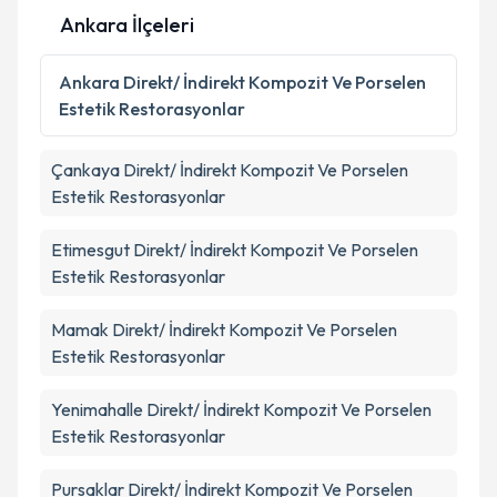
Kişisel verilerimin işlenmesine ilişkin
Aydınlatma
Ankara İlçeleri
Metni
'ni okudum ve kişisel verilerimin belirtilen
kapsamda işlenmesini kabul ediyorum.
Ankara
Direkt/ İndirekt Kompozit Ve Porselen
Estetik Restorasyonlar
Takvim Talebini Gönder
Çankaya
Direkt/ İndirekt Kompozit Ve Porselen
Estetik Restorasyonlar
Etimesgut
Direkt/ İndirekt Kompozit Ve Porselen
Estetik Restorasyonlar
Mamak
Direkt/ İndirekt Kompozit Ve Porselen
Estetik Restorasyonlar
Yenimahalle
Direkt/ İndirekt Kompozit Ve Porselen
Estetik Restorasyonlar
Pursaklar
Direkt/ İndirekt Kompozit Ve Porselen