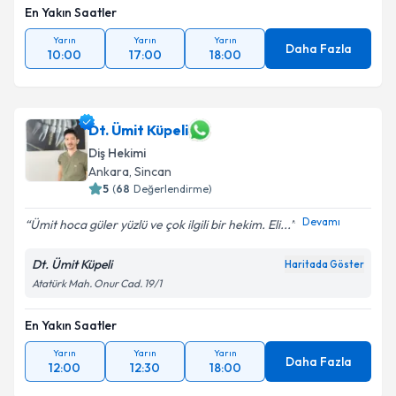
En Yakın Saatler
Yarın
Yarın
Yarın
Daha Fazla
10:00
17:00
18:00
Dt. Ümit Küpeli
Diş Hekimi
Ankara
, Sincan
5
(
68
Değerlendirme)
Devamı
Ümit hoca güler yüzlü ve çok ilgili bir hekim. Eli...
Dt. Ümit Küpeli
Haritada Göster
Atatürk Mah. Onur Cad. 19/1
En Yakın Saatler
Yarın
Yarın
Yarın
Daha Fazla
12:00
12:30
18:00