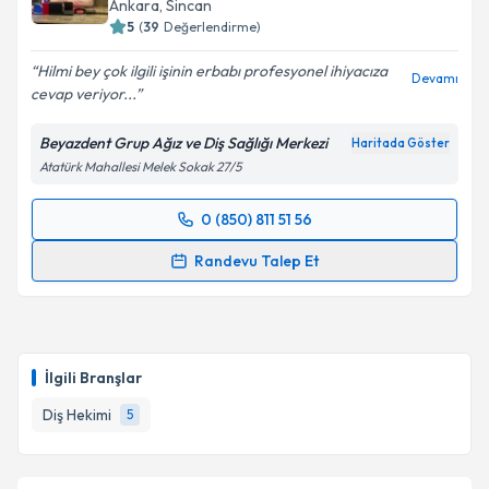
Ankara
, Sincan
5
(
39
Değerlendirme)
Hilmi bey çok ilgili işinin erbabı profesyonel ihiyacıza
Devamı
cevap veriyor...
Beyazdent Grup Ağız ve Diş Sağlığı Merkezi
Haritada Göster
Atatürk Mahallesi Melek Sokak 27/5
0 (850) 811 51 56
Randevu Takvimi Talebi
Randevu Talep Et
Dt. Hilmi Erol
için randevu takvimi talebi oluşturun.
Size bu uzmandan randevu almanız için bir takvim
hazırlandığında e-posta ile bilgilendireceğiz.
İlgili Branşlar
E-posta Adresiniz
Diş Hekimi
5