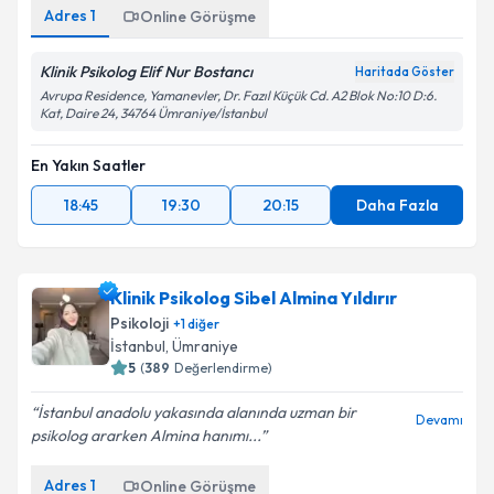
Adres
1
Online Görüşme
Klinik Psikolog Elif Nur Bostancı
Haritada Göster
Avrupa Residence, Yamanevler, Dr. Fazıl Küçük Cd. A2 Blok No:10 D:6.
Kat, Daire 24, 34764 Ümraniye/İstanbul
En Yakın Saatler
18:45
19:30
20:15
Daha Fazla
Klinik Psikolog Sibel Almina Yıldırır
Psikoloji
+
1
diğer
İstanbul
, Ümraniye
5
(
389
Değerlendirme)
İstanbul anadolu yakasında alanında uzman bir
Devamı
psikolog ararken Almina hanımı...
Adres
1
Online Görüşme