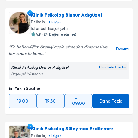
Klinik Psikolog Binnur Adıgüzel
Psikoloji
+
1
diğer
İstanbul
, Başakşehir
4.9
(
24
Değerlendirme)
En beğendiğim özelliği acele etmeden dinlemesi ve
Devamı
her seansta beni...
Klinik Psikolog Binnur Adıgüzel
Haritada Göster
Başakşehir/İstanbul
En Yakın Saatler
Yarın
19:00
19:50
Daha Fazla
09:00
Klinik Psikolog Süleyman Erdönmez
Psikoloji
+
1
diğer