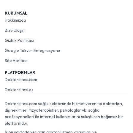
KURUMSAL
Hakkımızda
Bize Ulaşın
Gizlilik Politikası
Google Takvim Entegrasyonu
Site Haritası
PLATFORMLAR
Doktorsitesi.com
Doktorsitesi.az
Doktorsitesi.com sağlık sektöründe hizmet veren tıp doktorları,
diş hekimleri, fizyoterapistler, psikologlar vb. sağlık
profesyonelleri ile internet kullanıcılarını buluşturan bağımsız bir
platformdur.
İş bu sayfada yer alan doktor/uzman yorumları ve