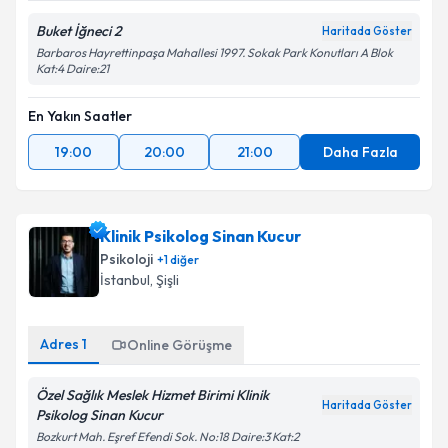
Buket İğneci 2
Haritada Göster
Barbaros Hayrettinpaşa Mahallesi 1997. Sokak Park Konutları A Blok
Kat:4 Daire:21
En Yakın Saatler
19:00
20:00
21:00
Daha Fazla
Klinik Psikolog Sinan Kucur
Psikoloji
+
1
diğer
İstanbul
, Şişli
Adres
1
Online Görüşme
Özel Sağlık Meslek Hizmet Birimi Klinik
Haritada Göster
Psikolog Sinan Kucur
Bozkurt Mah. Eşref Efendi Sok. No:18 Daire:3 Kat:2