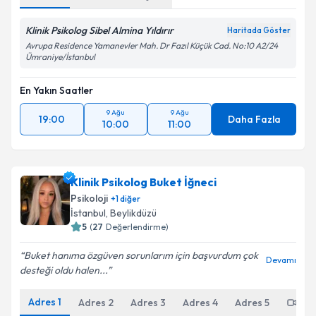
Klinik Psikolog Sibel Almina Yıldırır
Haritada Göster
Avrupa Residence Yamanevler Mah. Dr Fazıl Küçük Cad. No:10 A2/24
Ümraniye/İstanbul
En Yakın Saatler
9 Ağu
9 Ağu
19:00
Daha Fazla
10:00
11:00
Klinik Psikolog Buket İğneci
Psikoloji
+
1
diğer
İstanbul
, Beylikdüzü
5
(
27
Değerlendirme)
Buket hanıma özgüven sorunlarım için başvurdum çok
Devamı
desteği oldu halen...
Adres
1
Adres
2
Adres
3
Adres
4
Adres
5
Onl