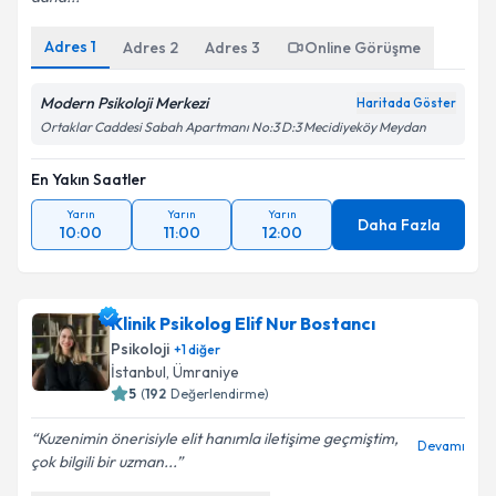
Adres
1
Adres
2
Adres
3
Online Görüşme
Modern Psikoloji Merkezi
Haritada Göster
Ortaklar Caddesi Sabah Apartmanı No:3 D:3 Mecidiyeköy Meydan
En Yakın Saatler
Yarın
Yarın
Yarın
Daha Fazla
10:00
11:00
12:00
Klinik Psikolog Elif Nur Bostancı
Psikoloji
+
1
diğer
İstanbul
, Ümraniye
5
(
192
Değerlendirme)
Kuzenimin önerisiyle elit hanımla iletişime geçmiştim,
Devamı
çok bilgili bir uzman...