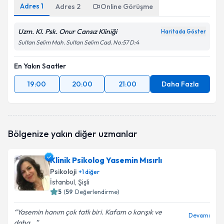
Adres
1
Adres
2
Online Görüşme
Uzm. Kl. Psk. Onur Cansız Kliniği
Haritada Göster
Sultan Selim Mah. Sultan Selim Cad. No:57 D:4
En Yakın Saatler
19:00
20:00
21:00
Daha Fazla
Bölgenize yakın diğer uzmanlar
Klinik Psikolog Yasemin Mısırlı
Psikoloji
+
1
diğer
İstanbul
, Şişli
5
(
59
Değerlendirme)
Yasemin hanım çok tatlı biri. Kafam o karışık ve
Devamı
daha...