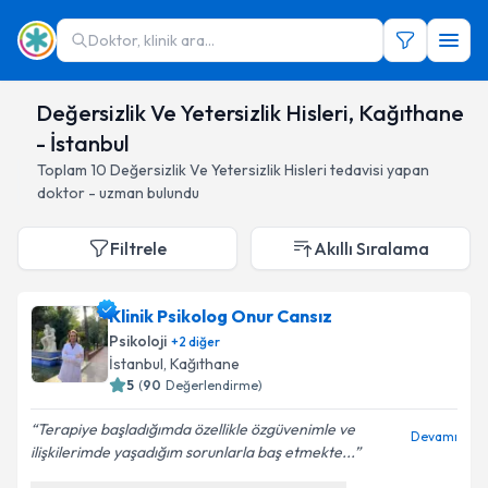
Doktor, klinik ara...
Değersizlik Ve Yetersizlik Hisleri, Kağıthane
- İstanbul
Toplam
10
Değersizlik Ve Yetersizlik Hisleri
tedavisi yapan
doktor - uzman bulundu
Filtrele
Akıllı Sıralama
Klinik Psikolog Onur Cansız
Psikoloji
+
2
diğer
İstanbul
, Kağıthane
5
(
90
Değerlendirme)
Terapiye başladığımda özellikle özgüvenimle ve
Devamı
ilişkilerimde yaşadığım sorunlarla baş etmekte...