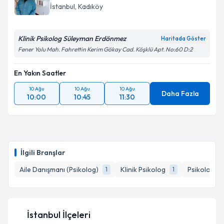
İstanbul
, Kadıköy
Klinik Psikolog Süleyman Erdönmez
Haritada Göster
Fener Yolu Mah. Fahrettin Kerim Gökay Cad. Köşklü Apt. No:60 D:2
En Yakın Saatler
10 Ağu
10 Ağu
10 Ağu
Daha Fazla
10:00
10:45
11:30
İlgili Branşlar
Aile Danışmanı (Psikolog)
Klinik Psikolog
Psikoloji
1
1
1
İstanbul İlçeleri