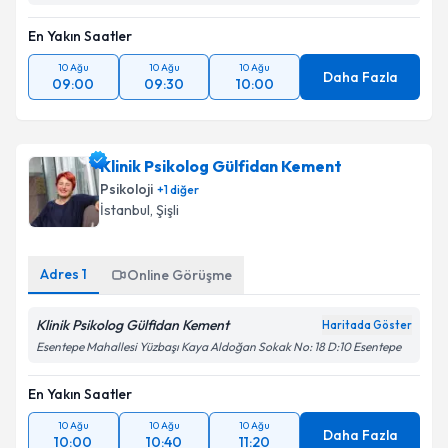
En Yakın Saatler
10 Ağu
10 Ağu
10 Ağu
Daha Fazla
09:00
09:30
10:00
Klinik Psikolog Gülfidan Kement
Psikoloji
+
1
diğer
İstanbul
, Şişli
Adres
1
Online Görüşme
Klinik Psikolog Gülfidan Kement
Haritada Göster
Esentepe Mahallesi Yüzbaşı Kaya Aldoğan Sokak No: 18 D:10 Esentepe
En Yakın Saatler
10 Ağu
10 Ağu
10 Ağu
Daha Fazla
10:00
10:40
11:20