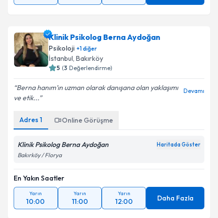
Klinik Psikolog Berna Aydoğan
Psikoloji
+
1
diğer
İstanbul
, Bakırköy
5
(
3
Değerlendirme)
Berna hanım’ın uzman olarak danışana olan yaklaşımı
Devamı
ve etik...
Adres
1
Online Görüşme
Klinik Psikolog Berna Aydoğan
Haritada Göster
Bakırköy / Florya
En Yakın Saatler
Yarın
Yarın
Yarın
Daha Fazla
10:00
11:00
12:00