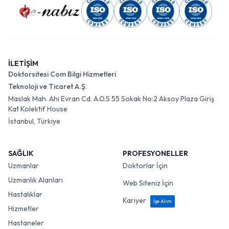
İLETİŞİM
Doktorsitesi Com Bilgi Hizmetleri
Teknoloji ve Ticaret A.Ş.
Maslak Mah. Ahi Evran Cd. A.O.S 55 Sokak No:2 Aksoy Plaza Giriş
Kat Kolektif House
İstanbul, Türkiye
SAĞLIK
PROFESYONELLER
Uzmanlar
Doktorlar İçin
Uzmanlık Alanları
Web Siteniz İçin
Hastalıklar
Kariyer
İşe Alım
Hizmetler
Hastaneler