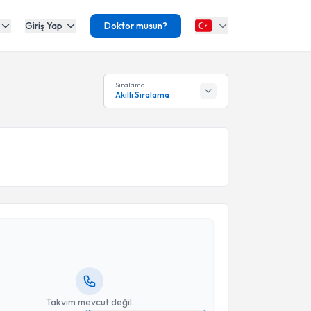
Giriş Yap
Doktor musun?
Sıralama
Akıllı Sıralama
akvimi Talebi
ağmur Arpaz
için randevu takvimi talebi oluşturun.
andan randevu almanız için bir takvim
ında e-posta ile bilgilendireceğiz.
resiniz
Takvim mevcut değil.