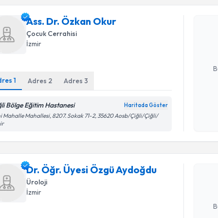
Ass. Dr. 
Ass. Dr. Özkan Okur
bu uzmandan
Çocuk Cerrahisi
posta ile bi
İzmir
E-posta Ad
B
dres
1
Adres
2
Adres
3
Kişisel
ğli Bölge Eğitim Hastanesi
Haritada Göster
okudum
i Mahalle Mahallesi, 8207. Sokak 71-2, 35620 Aosb/Çiğli/Çiğli/
Randevu T
işlenm
ir
Dr. Öğr. 
oluşturun. 
Dr. Öğr. Üyesi Özgü Aydoğdu
hazırlandığ
Üroloji
İzmir
E-posta Ad
B