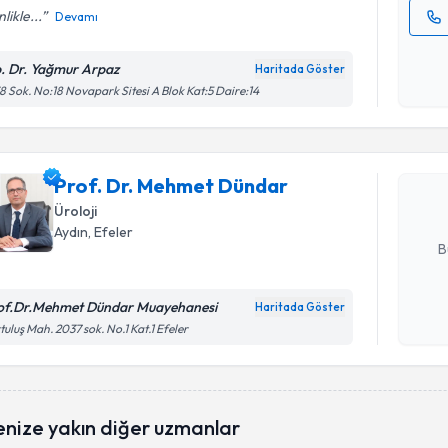
nlikle...
Devamı
Kişisel
okudum
. Dr. Yağmur Arpaz
Haritada Göster
Randevu T
işlenm
8 Sok. No:18 Novapark Sitesi A Blok Kat:5 Daire:14
Prof. Dr.
oluşturun. 
Prof. Dr. Mehmet Dündar
hazırlandığ
Üroloji
E-posta Ad
Aydın
, Efeler
B
of.Dr.Mehmet Dündar Muayehanesi
Haritada Göster
Kişisel
tuluş Mah. 2037 sok. No.1 Kat.1 Efeler
okudum
işlenm
Randevu T
enize yakın diğer uzmanlar