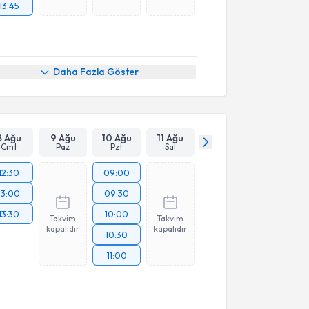
13:45
Daha Fazla Göster
8 Ağu
9 Ağu
10 Ağu
11 Ağu
Cmt
Paz
Pzt
Sal
12:30
09:00
13:00
09:30
13:30
10:00
Takvim
Takvim
kapalıdır
kapalıdır
10:30
11:00