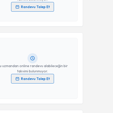
Randevu Talep Et
 verilerimin işlenmesine ilişkin
Aydınlatma Metni
'ni
 ve kişisel verilerimin belirtilen kapsamda
akvimi Talebi
esini kabul ediyorum.
Takvim Talebini Gönder
stafa Çelik
için randevu takvimi talebi oluşturun.
andan randevu almanız için bir takvim
ında e-posta ile bilgilendireceğiz.
resiniz
u uzmandan online randevu alabileceğin bir
takvimi bulunmuyor.
Randevu Talep Et
 verilerimin işlenmesine ilişkin
Aydınlatma Metni
'ni
 ve kişisel verilerimin belirtilen kapsamda
akvimi Talebi
esini kabul ediyorum.
Takvim Talebini Gönder
Ahsen Karagözlü Akgül
için randevu takvimi talebi