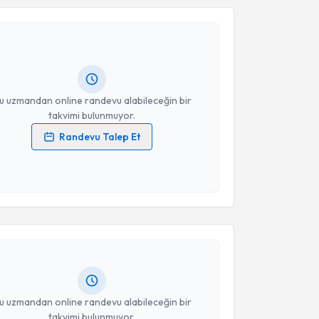
Özkan Okur
için randevu takvimi talebi oluşturun. Size
 randevu almanız için bir takvim hazırlandığında e-
lgilendireceğiz.
resiniz
u uzmandan online randevu alabileceğin bir
takvimi bulunmuyor.
Randevu Talep Et
 verilerimin işlenmesine ilişkin
Aydınlatma Metni
'ni
 ve kişisel verilerimin belirtilen kapsamda
akvimi Talebi
esini kabul ediyorum.
Takvim Talebini Gönder
Üyesi Özgü Aydoğdu
için randevu takvimi talebi
Size bu uzmandan randevu almanız için bir takvim
ında e-posta ile bilgilendireceğiz.
resiniz
u uzmandan online randevu alabileceğin bir
takvimi bulunmuyor.