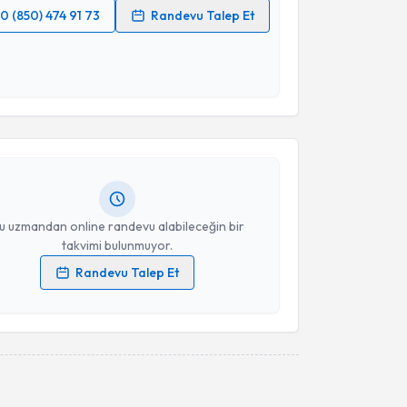
0 (850) 474 91 73
Randevu Talep Et
 verilerimin işlenmesine ilişkin
Aydınlatma Metni
'ni
 ve kişisel verilerimin belirtilen kapsamda
akvimi Talebi
esini kabul ediyorum.
 Mehmet Dündar
için randevu takvimi talebi
Takvim Talebini Gönder
Size bu uzmandan randevu almanız için bir takvim
ında e-posta ile bilgilendireceğiz.
resiniz
u uzmandan online randevu alabileceğin bir
takvimi bulunmuyor.
Randevu Talep Et
 verilerimin işlenmesine ilişkin
Aydınlatma Metni
'ni
 ve kişisel verilerimin belirtilen kapsamda
esini kabul ediyorum.
akvimi Talebi
Takvim Talebini Gönder