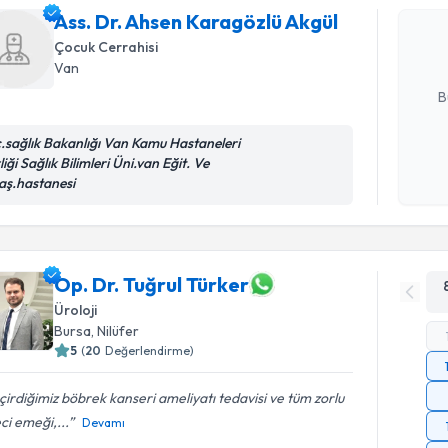
oluşturun. 
Ass. Dr. Ahsen Karagözlü Akgül
hazırlandığ
Çocuk Cerrahisi
Van
E-posta Ad
B
c.sağlık Bakanlığı Van Kamu Hastaneleri
liği Sağlık Bilimleri Üni.van Eğit. Ve
Kişisel
aş.hastanesi
okudum
işlenm
Op. Dr. Tuğrul Türker
Üroloji
Bursa
, Nilüfer
5
(
20
Değerlendirme)
irdiğimiz böbrek kanseri ameliyatı tedavisi ve tüm zorlu
ci emeği,...
Devamı