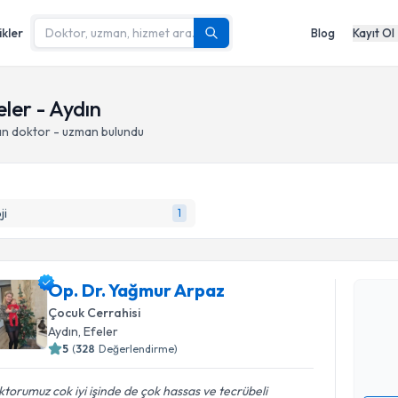
ikler
Blog
Kayıt Ol
eler - Aydın
an doktor - uzman bulundu
ji
1
Randevu T
Op. Dr. Y
Op. Dr. Yağmur Arpaz
Size bu uzm
Çocuk Cerrahisi
hazırlandığ
Aydın
, Efeler
5
(
328
Değerlendirme)
E-posta Ad
torumuz cok iyi işinde de çok hassas ve tecrübeli