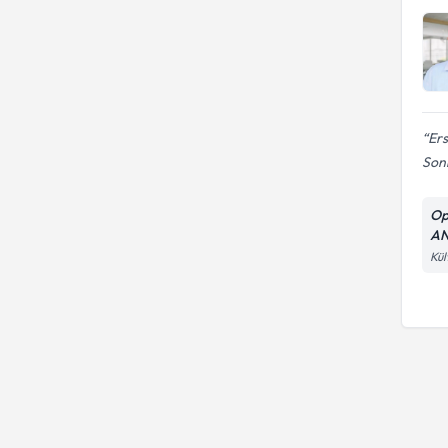
Ers
Sonr
Op
AN
Kül