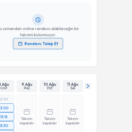
Size bu uzmandan randevu almanız için bir takvim
ında e-posta ile bilgilendireceğiz.
resiniz
u uzmandan online randevu alabileceğin bir
takvimi bulunmuyor.
Randevu Talep Et
 verilerimin işlenmesine ilişkin
Aydınlatma Metni
'ni
 ve kişisel verilerimin belirtilen kapsamda
esini kabul ediyorum.
Takvim Talebini Gönder
8 Ağu
9 Ağu
10 Ağu
11 Ağu
Cmt
Paz
Pzt
Sal
12:30
13:00
13:15
Takvim
Takvim
Takvim
kapalıdır
kapalıdır
kapalıdır
13:30