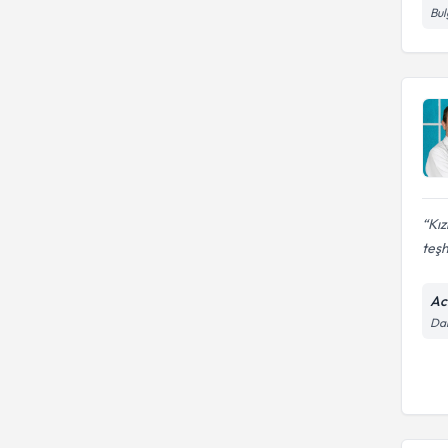
Bul
Kız
teşh
Ac
Da