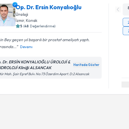
Op. Dr. Ersin Konyalıoğlu
Üroloji
İzmir
, Konak
5
(
48
Değerlendirme)
in Bey geçen yıl başarılı bir prostat ameliyatı yaptı.
asında...
Devamı
. Dr. ERSİN KONYALIOĞLU ÜROLOJİ &
Haritada Göster
DROLOJİ Kliniği ALSANCAK
tür Mah. Şair Eşref Bulv. No:73 Özerdim Apart. D:2 Alsancak