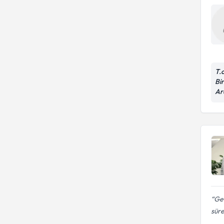
T.
Bir
Ar
Geç
süre