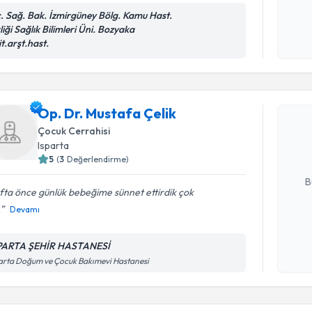
c. Sağ. Bak. İzmirgüney Bölg. Kamu Hast.
liği Sağlık Bilimleri Üni. Bozyaka
Kişisel
it.arşt.hast.
okudum
Randevu T
işlenm
Op. Dr. Mu
Op. Dr. Mustafa Çelik
Size bu uzm
Çocuk Cerrahisi
hazırlandığ
Isparta
5
(
3
Değerlendirme)
E-posta Ad
B
ta önce günlük bebeğime sünnet ettirdik çok
.
Devamı
Kişisel
okudum
PARTA ŞEHİR HASTANESİ
Randevu T
işlenm
arta Doğum ve Çocuk Bakımevi Hastanesi
Ass. Dr. 