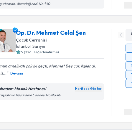
gurlu mah. Alemdağ cad. No:100
Op. Dr. Mehmet Celal Şen
Çocuk Cerrahisi
İstanbul
, Sarıyer
5
(
226
Değerlendirme)
ımın ameliyatı çok iyi geçti, Mehmet Bey cok ilgilendi,
is...
Devamı
ıbadem Maslak Hastanesi
Haritada Göster
rüşşafaka Büyükdere Caddesi No No:40