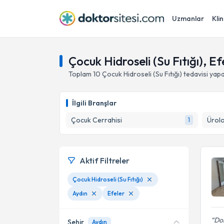
Uzmanlar
Klin
Çocuk Hidroseli (Su Fıtığı), Ef
Toplam
10
Çocuk Hidroseli (Su Fıtığı)
tedavisi yap
İlgili Branşlar
Çocuk Cerrahisi
Ürolo
1
Aktif Filtreler
Çocuk Hidroseli (Su Fıtığı)
Aydın
Efeler
Dok
Şehir
Aydın