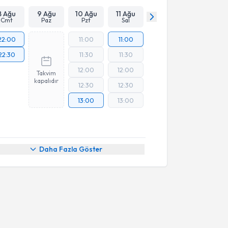
8 Ağu
9 Ağu
10 Ağu
11 Ağu
Cmt
Paz
Pzt
Sal
22:00
11:00
11:00
22:30
11:30
11:30
12:00
12:00
Takvim
kapalıdır
12:30
12:30
13:00
13:00
Daha Fazla Göster