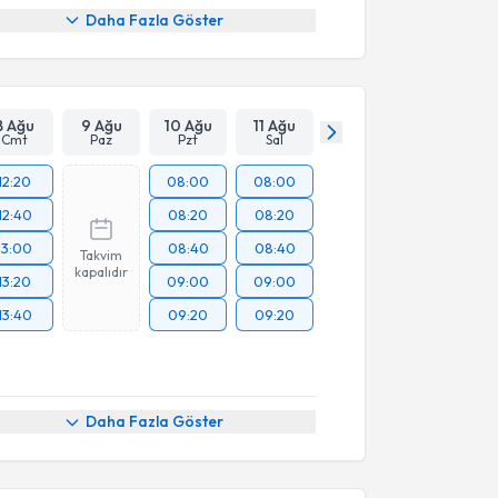
Daha Fazla Göster
8 Ağu
9 Ağu
10 Ağu
11 Ağu
Cmt
Paz
Pzt
Sal
12:20
08:00
08:00
12:40
08:20
08:20
13:00
08:40
08:40
Takvim
kapalıdır
13:20
09:00
09:00
13:40
09:20
09:20
Daha Fazla Göster