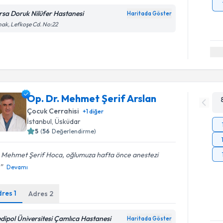
rsa Doruk Nilüfer Hastanesi
Haritada Göster
ak, Lefkoşe Cd. No:22
Op. Dr. Mehmet Şerif Arslan
Çocuk Cerrahisi
+
1
diğer
İstanbul
, Üsküdar
5
(
56
Değerlendirme)
. Mehmet Şerif Hoca, oğlumuza hafta önce anestezi
Devamı
dres
1
Adres
2
dipol Üniversitesi Çamlıca Hastanesi
Haritada Göster