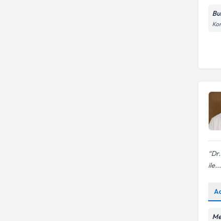
Bu
Kon
Dr
ile...
A
Me