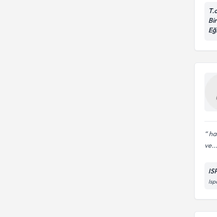
T.
Bir
Eğ
haf
ve..
IS
Isp