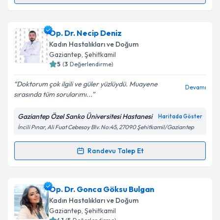
Takvim Talebini Gönder
Op. Dr. Bülent Gürhan Kahraman
için randevu
Op. Dr. Necip Deniz
takvimi talebi oluşturun. Size bu uzmandan randevu
Kadın Hastalıkları ve Doğum
almanız için bir takvim hazırlandığında e-posta ile
Gaziantep
, Şehitkamil
bilgilendireceğiz.
5
(
3
Değerlendirme)
E-posta Adresiniz
Doktorum çok ilgili ve güler yüzlüydü. Muayene
Devamı
sırasında tüm sorularımı...
Gaziantep Özel Sanko Üniversitesi Hastanesi
Haritada Göster
İncili Pınar, Ali Fuat Cebesoy Blv. No:45, 27090 Şehitkamil/Gaziantep
Kişisel verilerimin işlenmesine ilişkin
Aydınlatma
Metni
'ni okudum ve kişisel verilerimin belirtilen
kapsamda işlenmesini kabul ediyorum.
Randevu Talep Et
Randevu Takvimi Talebi
Takvim Talebini Gönder
Op. Dr. Necip Deniz
için randevu takvimi talebi
Op. Dr. Gonca Göksu Bulgan
oluşturun. Size bu uzmandan randevu almanız için bir
Kadın Hastalıkları ve Doğum
takvim hazırlandığında e-posta ile bilgilendireceğiz.
Gaziantep
, Şehitkamil