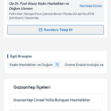
Op Dr. Fuat Aksoy Kadın Hastalıkları ve
Haritada Göster
Doğum Uzmanı
Kişisel verilerimin işlenmesine ilişkin
Aydınlatma
Fatih Mah. Mareşal Fevzi Çakmak Bulvarı Pembe Gül Apt No:89/B
Metni
'ni okudum ve kişisel verilerimin belirtilen
Şehitkamil / Gaziantep
kapsamda işlenmesini kabul ediyorum.
Randevu Talep Et
Randevu Takvimi Talebi
Takvim Talebini Gönder
Op. Dr. Fuat Aksoy
için randevu takvimi talebi
oluşturun. Size bu uzmandan randevu almanız için bir
İlgili Branşlar
takvim hazırlandığında e-posta ile bilgilendireceğiz.
Kadın Hastalıkları ve Doğum
Üreme Endokrinolojisi ve İnfer
11
E-posta Adresiniz
Gaziantep İlçeleri
Kişisel verilerimin işlenmesine ilişkin
Aydınlatma
Metni
'ni okudum ve kişisel verilerimin belirtilen
Gaziantep
Cinsel Yolla Bulaşan Hastalıklar
kapsamda işlenmesini kabul ediyorum.