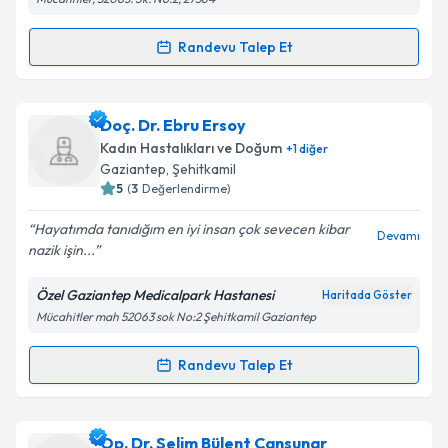
Kişisel verilerimin işlenmesine ilişkin
Aydınlatma
Metni
'ni okudum ve kişisel verilerimin belirtilen
kapsamda işlenmesini kabul ediyorum.
Randevu Talep Et
Randevu Takvimi Talebi
Takvim Talebini Gönder
Dr. Öğr. Üyesi Çağdaş Demiroğlu
için randevu
Doç. Dr. Ebru Ersoy
takvimi talebi oluşturun. Size bu uzmandan randevu
Kadın Hastalıkları ve Doğum
+
1
diğer
almanız için bir takvim hazırlandığında e-posta ile
Gaziantep
, Şehitkamil
bilgilendireceğiz.
5
(
3
Değerlendirme)
E-posta Adresiniz
Hayatımda tanıdığım en iyi insan çok sevecen kibar
Devamı
nazik işin...
Özel Gaziantep Medicalpark Hastanesi
Haritada Göster
Mücahitler mah 52063 sok No:2 Şehitkamil Gaziantep
Kişisel verilerimin işlenmesine ilişkin
Aydınlatma
Metni
'ni okudum ve kişisel verilerimin belirtilen
kapsamda işlenmesini kabul ediyorum.
Randevu Talep Et
Randevu Takvimi Talebi
Takvim Talebini Gönder
Doç. Dr. Ebru Ersoy
için randevu takvimi talebi
Op. Dr. Selim Bülent Cansunar