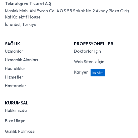
Teknoloji ve Ticaret A.Ş.
Maslak Mah. Ahi Evran Cd. A.O.S 55 Sokak No:2 Aksoy Plaza Giriş
Kat Kolektif House
İstanbul, Türkiye
SAĞLIK
PROFESYONELLER
Uzmanlar
Doktorlar İçin
Uzmanlık Alanları
Web Siteniz İçin
Hastalıklar
Kariyer
İşe Alım
Hizmetler
Hastaneler
KURUMSAL
Hakkımızda
Bize Ulaşın
Gizlilik Politikası