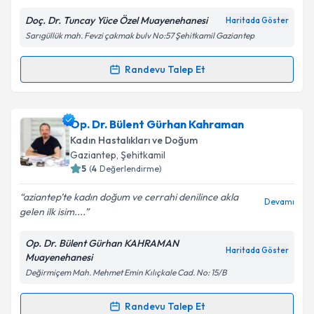
Doç. Dr. Tuncay Yüce Özel Muayenehanesi
Haritada Göster
Sarıgüllük mah. Fevzi çakmak bulv No:57 Şehitkamil Gaziantep
Kişisel verilerimin işlenmesine ilişkin
Aydınlatma
Randevu Talep Et
Randevu Takvimi Talebi
Metni
'ni okudum ve kişisel verilerimin belirtilen
kapsamda işlenmesini kabul ediyorum.
Doç. Dr. Tuncay Yüce
için randevu takvimi talebi
Op. Dr. Bülent Gürhan Kahraman
oluşturun. Size bu uzmandan randevu almanız için bir
Takvim Talebini Gönder
Kadın Hastalıkları ve Doğum
takvim hazırlandığında e-posta ile bilgilendireceğiz.
Gaziantep
, Şehitkamil
5
(
4
Değerlendirme)
E-posta Adresiniz
aziantep’te kadın doğum ve cerrahi denilince akla
Devamı
gelen ilk isim....
Op. Dr. Bülent Gürhan KAHRAMAN
Kişisel verilerimin işlenmesine ilişkin
Aydınlatma
Haritada Göster
Muayenehanesi
Metni
'ni okudum ve kişisel verilerimin belirtilen
Değirmiçem Mah. Mehmet Emin Kılıçkale Cad. No: 15/B
kapsamda işlenmesini kabul ediyorum.
Randevu Talep Et
Randevu Takvimi Talebi