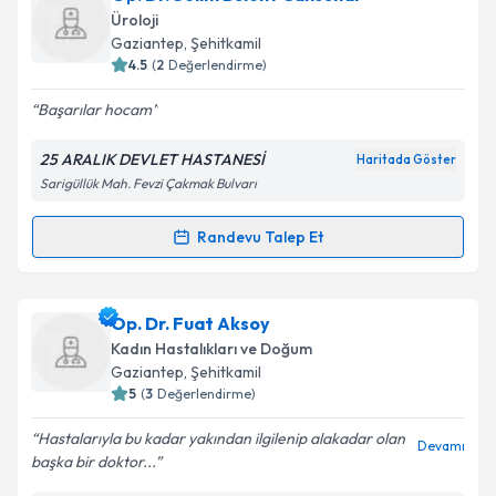
oluşturun. Size bu uzmandan randevu almanız için bir
Üroloji
takvim hazırlandığında e-posta ile bilgilendireceğiz.
Gaziantep
, Şehitkamil
4.5
(
2
Değerlendirme)
E-posta Adresiniz
Başarılar hocam
25 ARALIK DEVLET HASTANESİ
Haritada Göster
Sarigüllük Mah. Fevzi Çakmak Bulvarı
Kişisel verilerimin işlenmesine ilişkin
Aydınlatma
Metni
'ni okudum ve kişisel verilerimin belirtilen
kapsamda işlenmesini kabul ediyorum.
Randevu Talep Et
Randevu Takvimi Talebi
Takvim Talebini Gönder
Op. Dr. Selim Bülent Cansunar
için randevu takvimi
Op. Dr. Fuat Aksoy
talebi oluşturun. Size bu uzmandan randevu almanız
Kadın Hastalıkları ve Doğum
için bir takvim hazırlandığında e-posta ile
Gaziantep
, Şehitkamil
bilgilendireceğiz.
5
(
3
Değerlendirme)
E-posta Adresiniz
Hastalarıyla bu kadar yakından ilgilenip alakadar olan
Devamı
başka bir doktor...