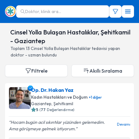
Doktor, klinik ara...
Cinsel Yolla Bulaşan Hastalıklar, Şehitkamil
- Gaziantep
Toplam
13
Cinsel Yolla Bulaşan Hastalıklar
tedavisi yapan
doktor - uzman bulundu
Filtrele
Akıllı Sıralama
Op. Dr. Hakan Yaz
Kadın Hastalıkları ve Doğum
+
1
diğer
Gaziantep
, Şehitkamil
5
(
77
Değerlendirme)
Hocam bugün acil sıkıntılar yüzünden gelemedim.
Devamı
Ama görüşmeye gelmek istiyorum.