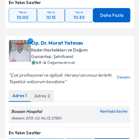
En Yakın Saatler
Yarın
Yarın
Yarın
Daha Fazla
10:00
10:15
10:30
Op. Dr. Murat Yatman
Kadın Hastalıkları ve Doğum
Gaziantep
, Şehitkamil
4.9
(
6
Değerlendirme)
Çok profesyonel ve ılgiliydi. Herseyi sorunsuz ilerletti.
Devamı
Teşekkür ediyorum kendisine
Adres
1
Adres
2
Bossan Hospital
Haritada Göster
Atakent, 2015. Cd. No:13, 27580
En Yakın Saatler