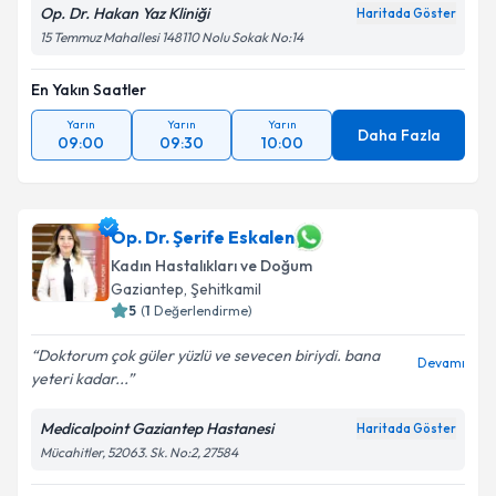
Op. Dr. Hakan Yaz Kliniği
Haritada Göster
15 Temmuz Mahallesi 148110 Nolu Sokak No:14
En Yakın Saatler
Yarın
Yarın
Yarın
Daha Fazla
09:00
09:30
10:00
Op. Dr. Şerife Eskalen
Kadın Hastalıkları ve Doğum
Gaziantep
, Şehitkamil
5
(
1
Değerlendirme)
Doktorum çok güler yüzlü ve sevecen biriydi. bana
Devamı
yeteri kadar...
Medicalpoint Gaziantep Hastanesi
Haritada Göster
Mücahitler, 52063. Sk. No:2, 27584