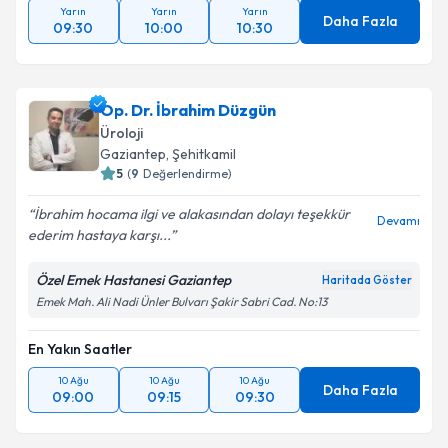
Yarın
Yarın
Yarın
Daha Fazla
09:30
10:00
10:30
Op. Dr. İbrahim Düzgün
Üroloji
Gaziantep
, Şehitkamil
5
(
9
Değerlendirme)
İbrahim hocama ilgi ve alakasından dolayı teşekkür
Devamı
ederim hastaya karşı...
Özel Emek Hastanesi Gaziantep
Haritada Göster
Emek Mah. Ali Nadi Ünler Bulvarı Şakir Sabri Cad. No:13
En Yakın Saatler
10 Ağu
10 Ağu
10 Ağu
Daha Fazla
09:00
09:15
09:30