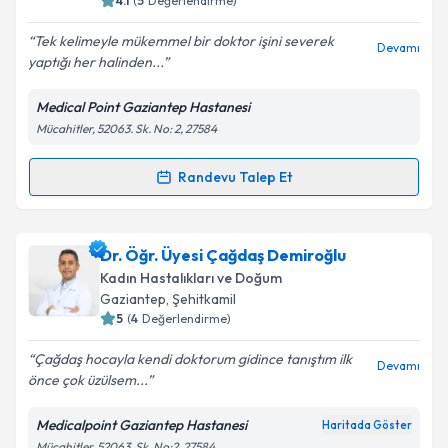
4.1
(
5
Değerlendirme)
E-posta Adresiniz
Tek kelimeyle mükemmel bir doktor işini severek
Devamı
yaptığı her halinden...
Medical Point Gaziantep Hastanesi
Kişisel verilerimin işlenmesine ilişkin
Aydınlatma
Mücahitler, 52063. Sk. No: 2, 27584
Metni
'ni okudum ve kişisel verilerimin belirtilen
kapsamda işlenmesini kabul ediyorum.
Randevu Talep Et
Randevu Takvimi Talebi
Takvim Talebini Gönder
Op. Dr. Gonca Göksu Bulgan
için randevu takvimi
Dr. Öğr. Üyesi Çağdaş Demiroğlu
talebi oluşturun. Size bu uzmandan randevu almanız
Kadın Hastalıkları ve Doğum
için bir takvim hazırlandığında e-posta ile
Gaziantep
, Şehitkamil
bilgilendireceğiz.
5
(
4
Değerlendirme)
E-posta Adresiniz
Çağdaş hocayla kendi doktorum gidince tanıştım ilk
Devamı
önce çok üzülsem...
Medicalpoint Gaziantep Hastanesi
Haritada Göster
Mücahitler, 52063. Sk. No:2, 27584