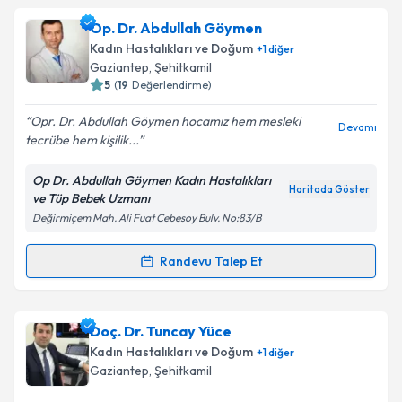
Op. Dr. Abdullah Göymen
Kadın Hastalıkları ve Doğum
+
1
diğer
Gaziantep
, Şehitkamil
5
(
19
Değerlendirme)
Opr. Dr. Abdullah Göymen hocamız hem mesleki
Devamı
tecrübe hem kişilik...
Op Dr. Abdullah Göymen Kadın Hastalıkları
Haritada Göster
ve Tüp Bebek Uzmanı
Değirmiçem Mah. Ali Fuat Cebesoy Bulv. No:83/B
Randevu Talep Et
Randevu Takvimi Talebi
Op. Dr. Abdullah Göymen
için randevu takvimi talebi
Doç. Dr. Tuncay Yüce
oluşturun. Size bu uzmandan randevu almanız için bir
Kadın Hastalıkları ve Doğum
+
1
diğer
takvim hazırlandığında e-posta ile bilgilendireceğiz.
Gaziantep
, Şehitkamil
E-posta Adresiniz