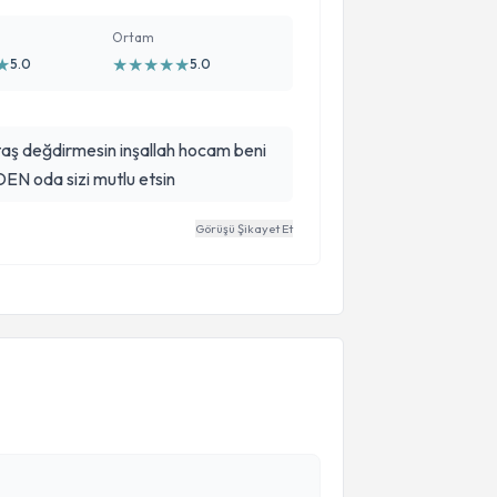
Ortam
★
★
★
★
★
★
5.0
5.0
aş değdirmesin inşallah hocam beni
EN oda sizi mutlu etsin
Görüşü Şikayet Et