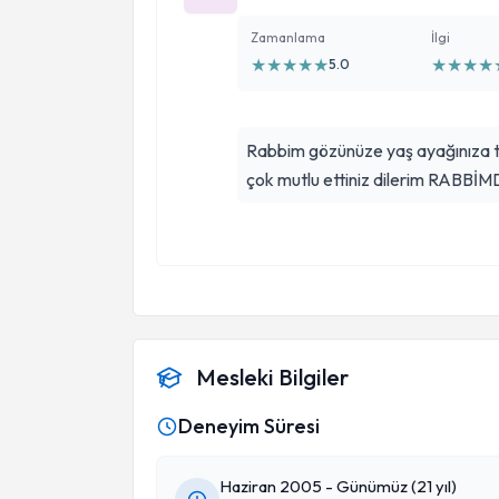
Zamanlama
İlgi
★
★
★
★
★
★
★
★
★
5.0
Rabbim gözünüze yaş ayağınıza t
çok mutlu ettiniz dilerim RABBİMD
Mesleki Bilgiler
Deneyim Süresi
Haziran 2005 - Günümüz (21 yıl)