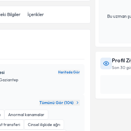
eki Bilgiler
İçerikler
Bu uzman şu
Profil Z
Son 30 gü
si
Haritada Gör
 Gaziantep
Tümünü Gör (
104
)
ı
Anormal kanamalar
st transferi
Cinsel ilişkide ağrı