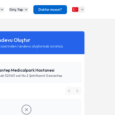
Giriş Yap
Doktor musun?
ndevu Oluştur
 üzerinden randevu oluşturmak ücretsiz.
antep Medicalpark Hastanesi
mah 52063 sok No:2 Şehitkamil Gaziantep