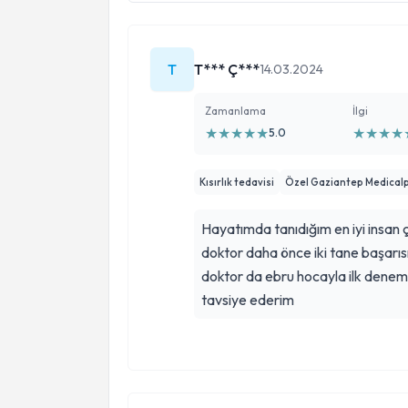
T
T*** Ç***
14.03.2024
Zamanlama
İlgi
★
★
★
★
★
★
★
★
★
5.0
Kısırlık tedavisi
Özel Gaziantep Medical
Hayatımda tanıdığım en iyi insan ç
doktor daha önce iki tane başarı
doktor da ebru hocayla ilk deneme
tavsiye ederim