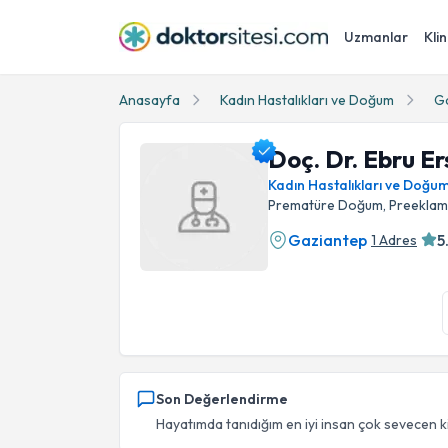
Uzmanlar
Klin
Anasayfa
Kadın Hastalıkları ve Doğum
G
Doç. Dr. Ebru E
Kadın Hastalıkları ve Doğu
Prematüre Doğum, Preeklampsi
Gaziantep
5
1 Adres
Doç. Dr. Ebru Ersoy Profil Fotoğrafı
Son Değerlendirme
Hayatımda tanıdığım en iyi insan çok sevecen kib