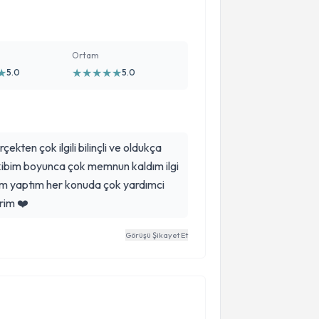
Ortam
★
★
★
★
★
★
5.0
5.0
ekten çok ilgili bilinçli ve oldukça
akibim boyunca çok memnun kaldım ilgi
um yaptım her konuda çok yardımci
rim ❤️
Görüşü Şikayet Et