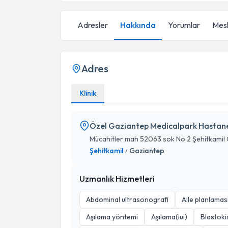
Adresler
Hakkında
Yorumlar
Mesl
Adres
Klinik
Özel Gaziantep Medicalpark Hastane
Mücahitler mah 52063 sok No:2 Şehitkamil
Şehitkamil
Gaziantep
/
Uzmanlık Hizmetleri
Abdominal ultrasonografi
Aile planlamas
Aşılama yöntemi
Aşılama(iui)
Blastoki