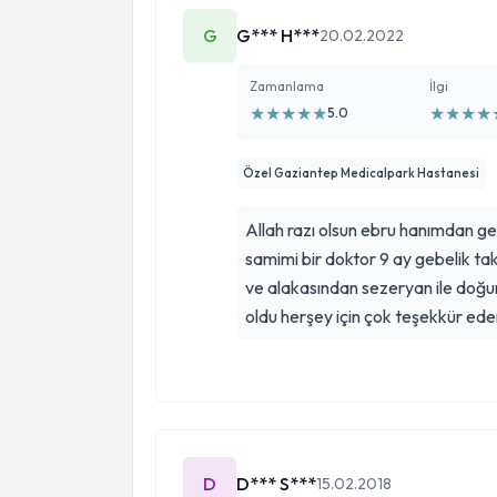
G
G*** H***
20.02.2022
Zamanlama
İlgi
★
★
★
★
★
★
★
★
★
5.0
Özel Gaziantep Medicalpark Hastanesi
Allah razı olsun ebru hanımdan gerç
samimi bir doktor 9 ay gebelik t
ve alakasından sezeryan ile doğ
oldu herşey için çok teşekkür ede
D
D*** S***
15.02.2018