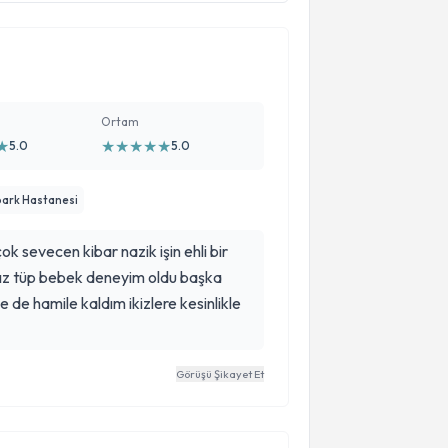
Ortam
★
★
★
★
★
★
5.0
5.0
park Hastanesi
ok sevecen kibar nazik işin ehli bir
sız tüp bebek deneyim oldu başka
 de hamile kaldım ikizlere kesinlikle
Görüşü Şikayet Et