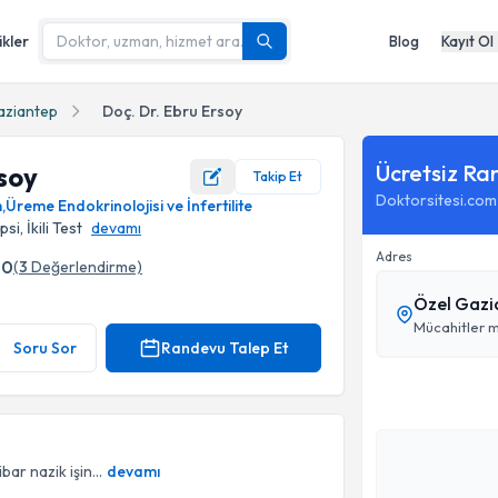
ikler
Blog
Kayıt Ol
aziantep
Doç. Dr. Ebru Ersoy
Ücretsiz Ra
rsoy
Takip Et
Doktorsitesi.com
m
,
Üreme Endokrinolojisi ve İnfertilite
, İkili Test
devamı
Adres
.0
(
3
Değerlendirme)
Özel Gazi
Mücahitler 
Soru Sor
Randevu Talep Et
ar nazik işin...
devamı