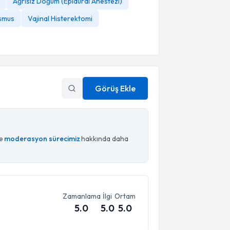
Ağrısız Doğum (Epidural Anestezi)
ismus
Vajinal Histerektomi
Görüş Ekle
ce
moderasyon sürecimiz
hakkında daha
Zamanlama
İlgi
Ortam
5.0
5.0
5.0