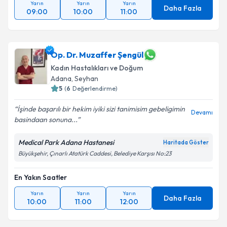
Yarın
Yarın
Yarın
Daha Fazla
09:00
10:00
11:00
Op. Dr. Muzaffer Şengül
Kadın Hastalıkları ve Doğum
Adana
, Seyhan
5
(
6
Değerlendirme)
İşinde başarılı bir hekim iyiki sizi tanimisim gebeligimin
Devamı
basindaan sonuna...
Medical Park Adana Hastanesi
Haritada Göster
Büyükşehir, Çınarlı Atatürk Caddesi, Belediye Karşısı No:23
En Yakın Saatler
Yarın
Yarın
Yarın
Daha Fazla
10:00
11:00
12:00