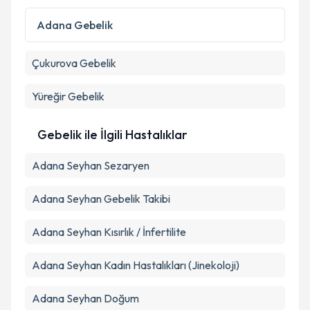
Kişisel verilerimin işlenmesine ilişkin
Aydınlatma
Metni
'ni okudum ve kişisel verilerimin belirtilen
Adana
Gebelik
kapsamda işlenmesini kabul ediyorum.
Çukurova
Gebelik
Takvim Talebini Gönder
Yüreğir
Gebelik
Gebelik ile İlgili Hastalıklar
Adana Seyhan Sezaryen
Adana Seyhan Gebelik Takibi
Adana Seyhan Kısırlık / İnfertilite
Adana Seyhan Kadın Hastalıkları (Jinekoloji)
Adana Seyhan Doğum