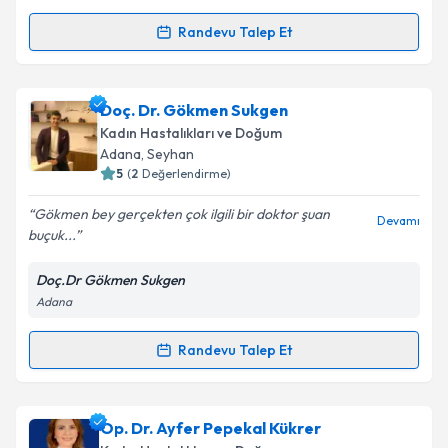
Metni
'ni okudum ve kişisel verilerimin belirtilen
Randevu Talep Et
kapsamda işlenmesini kabul ediyorum.
Randevu Takvimi Talebi
Takvim Talebini Gönder
Op. Dr. Yusuf Topalahmetoğlu
için randevu takvimi
Doç. Dr. Gökmen Sukgen
talebi oluşturun. Size bu uzmandan randevu almanız
Kadın Hastalıkları ve Doğum
için bir takvim hazırlandığında e-posta ile
Adana
, Seyhan
bilgilendireceğiz.
5
(
2
Değerlendirme)
E-posta Adresiniz
Gökmen bey gerçekten çok ilgili bir doktor şuan
Devamı
buçuk...
Doç.Dr Gökmen Sukgen
Adana
Kişisel verilerimin işlenmesine ilişkin
Aydınlatma
Metni
'ni okudum ve kişisel verilerimin belirtilen
kapsamda işlenmesini kabul ediyorum.
Randevu Talep Et
Randevu Takvimi Talebi
Takvim Talebini Gönder
Doç. Dr. Gökmen Sukgen
için randevu takvimi talebi
Op. Dr. Ayfer Pepekal Kükrer
oluşturun. Size bu uzmandan randevu almanız için bir