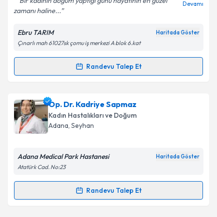
“Bir kadının doğum yaptığı günü hayatının en güzel
Devamı
zamanı haline...
Ebru TARIM
Haritada Göster
Kişisel verilerimin işlenmesine ilişkin
Aydınlatma
Çınarlı mah 61027sk çomu iş merkezi A blok 6.kat
Metni
'ni okudum ve kişisel verilerimin belirtilen
kapsamda işlenmesini kabul ediyorum.
Randevu Talep Et
Randevu Takvimi Talebi
Takvim Talebini Gönder
Prof. Dr. Ebru Tarım
için randevu takvimi talebi
Op. Dr. Kadriye Sapmaz
oluşturun. Size bu uzmandan randevu almanız için bir
Kadın Hastalıkları ve Doğum
takvim hazırlandığında e-posta ile bilgilendireceğiz.
Adana
, Seyhan
E-posta Adresiniz
Adana Medical Park Hastanesi
Haritada Göster
Atatürk Cad. No:23
Kişisel verilerimin işlenmesine ilişkin
Aydınlatma
Randevu Talep Et
Randevu Takvimi Talebi
Metni
'ni okudum ve kişisel verilerimin belirtilen
kapsamda işlenmesini kabul ediyorum.