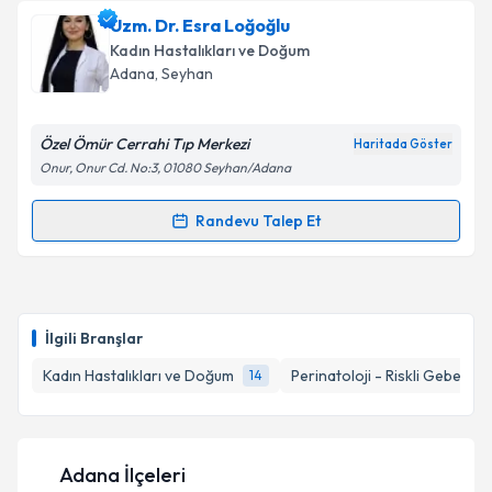
Op. Dr. Kadriye Sapmaz
için randevu takvimi talebi
Uzm. Dr. Esra Loğoğlu
oluşturun. Size bu uzmandan randevu almanız için bir
Takvim Talebini Gönder
Kadın Hastalıkları ve Doğum
takvim hazırlandığında e-posta ile bilgilendireceğiz.
Adana
, Seyhan
E-posta Adresiniz
Özel Ömür Cerrahi Tıp Merkezi
Haritada Göster
Onur, Onur Cd. No:3, 01080 Seyhan/Adana
Kişisel verilerimin işlenmesine ilişkin
Aydınlatma
Randevu Talep Et
Randevu Takvimi Talebi
Metni
'ni okudum ve kişisel verilerimin belirtilen
kapsamda işlenmesini kabul ediyorum.
Uzm. Dr. Esra Loğoğlu
için randevu takvimi talebi
oluşturun. Size bu uzmandan randevu almanız için bir
Takvim Talebini Gönder
İlgili Branşlar
takvim hazırlandığında e-posta ile bilgilendireceğiz.
Kadın Hastalıkları ve Doğum
Perinatoloji - Riskli Gebelikle
14
E-posta Adresiniz
Adana İlçeleri