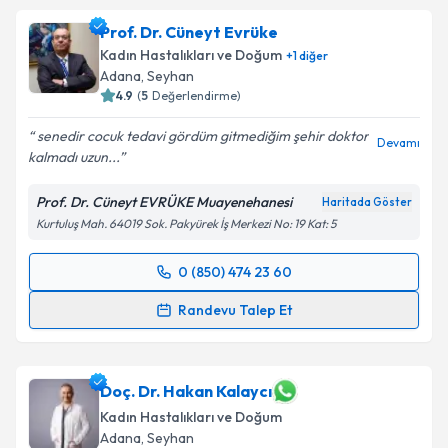
Prof. Dr. Cüneyt Evrüke
Kadın Hastalıkları ve Doğum
+
1
diğer
Adana
, Seyhan
4.9
(
5
Değerlendirme)
senedir cocuk tedavi gördüm gitmediğim şehir doktor
Devamı
kalmadı uzun...
Prof. Dr. Cüneyt EVRÜKE Muayenehanesi
Haritada Göster
Kurtuluş Mah. 64019 Sok. Pakyürek İş Merkezi No: 19 Kat: 5
0 (850) 474 23 60
Randevu Takvimi Talebi
Randevu Talep Et
Prof. Dr. Cüneyt Evrüke
için randevu takvimi talebi
oluşturun. Size bu uzmandan randevu almanız için bir
takvim hazırlandığında e-posta ile bilgilendireceğiz.
Doç. Dr. Hakan Kalaycı
Kadın Hastalıkları ve Doğum
E-posta Adresiniz
Adana
, Seyhan