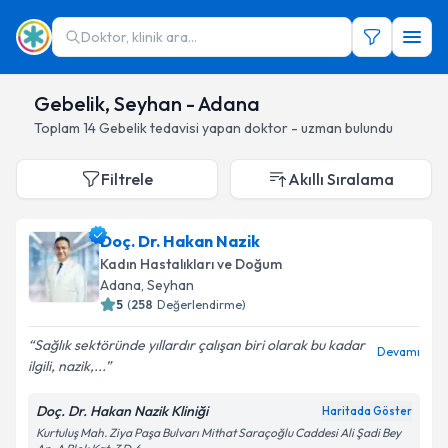
Doktor, klinik ara...
Gebelik, Seyhan - Adana
Toplam
14
Gebelik
tedavisi yapan doktor - uzman bulundu
Filtrele
Akıllı Sıralama
Doç. Dr. Hakan Nazik
Kadın Hastalıkları ve Doğum
Adana
, Seyhan
5
(
258
Değerlendirme)
Sağlık sektöründe yıllardır çalışan biri olarak bu kadar
Devamı
ilgili, nazik,...
Doç. Dr. Hakan Nazik Kliniği
Haritada Göster
Kurtuluş Mah. Ziya Paşa Bulvarı Mithat Saraçoğlu Caddesi Ali Şadi Bey