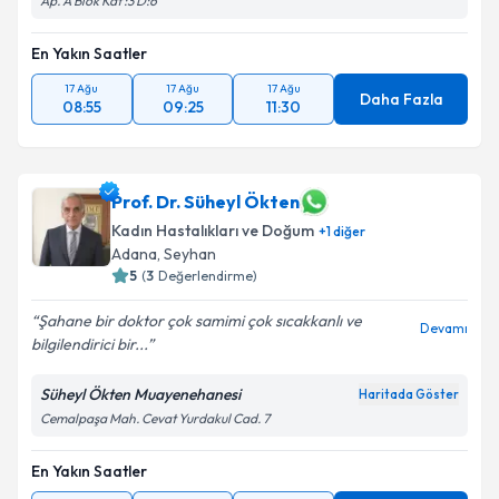
Ap. A Blok Kat :3 D:6
En Yakın Saatler
17 Ağu
17 Ağu
17 Ağu
Daha Fazla
08:55
09:25
11:30
Prof. Dr. Süheyl Ökten
Kadın Hastalıkları ve Doğum
+
1
diğer
Adana
, Seyhan
5
(
3
Değerlendirme)
Şahane bir doktor çok samimi çok sıcakkanlı ve
Devamı
bilgilendirici bir...
Süheyl Ökten Muayenehanesi
Haritada Göster
Cemalpaşa Mah. Cevat Yurdakul Cad. 7
En Yakın Saatler