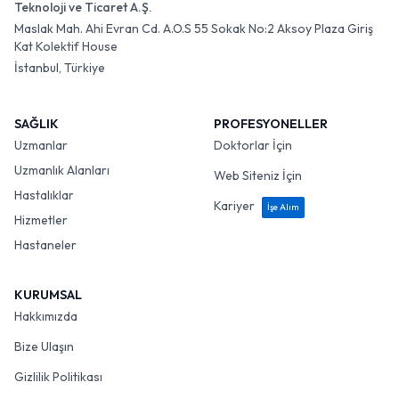
Teknoloji ve Ticaret A.Ş.
Maslak Mah. Ahi Evran Cd. A.O.S 55 Sokak No:2 Aksoy Plaza Giriş
Kat Kolektif House
İstanbul, Türkiye
SAĞLIK
PROFESYONELLER
Uzmanlar
Doktorlar İçin
Uzmanlık Alanları
Web Siteniz İçin
Hastalıklar
Kariyer
İşe Alım
Hizmetler
Hastaneler
KURUMSAL
Hakkımızda
Bize Ulaşın
Gizlilik Politikası