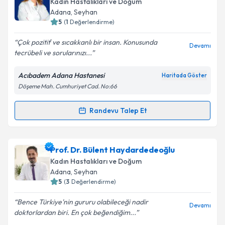
Kadın Hastalıkları ve Doğum
takvim hazırlandığında e-posta ile bilgilendireceğiz.
Adana
, Seyhan
5
(
1
Değerlendirme)
E-posta Adresiniz
Çok pozitif ve sıcakkanlı bir insan. Konusunda
Devamı
tecrübeli ve sorularınızı...
Acıbadem Adana Hastanesi
Haritada Göster
Kişisel verilerimin işlenmesine ilişkin
Aydınlatma
Döşeme Mah. Cumhuriyet Cad. No:66
Metni
'ni okudum ve kişisel verilerimin belirtilen
kapsamda işlenmesini kabul ediyorum.
Randevu Talep Et
Randevu Takvimi Talebi
Takvim Talebini Gönder
Op. Dr. Ayfer Pepekal Kükrer
için randevu takvimi
Prof. Dr. Bülent Haydardedeoğlu
talebi oluşturun. Size bu uzmandan randevu almanız
Kadın Hastalıkları ve Doğum
için bir takvim hazırlandığında e-posta ile
Adana
, Seyhan
bilgilendireceğiz.
5
(
3
Değerlendirme)
E-posta Adresiniz
Bence Türkiye'nin gururu olabileceği nadir
Devamı
doktorlardan biri. En çok beğendiğim...