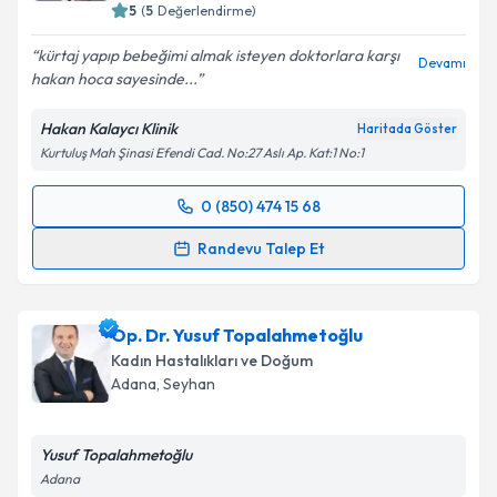
5
(
5
Değerlendirme)
kürtaj yapıp bebeğimi almak isteyen doktorlara karşı
Devamı
hakan hoca sayesinde...
Kişisel verilerimin işlenmesine ilişkin
Aydınlatma
Metni
'ni okudum ve kişisel verilerimin belirtilen
Hakan Kalaycı Klinik
Haritada Göster
kapsamda işlenmesini kabul ediyorum.
Kurtuluş Mah Şinasi Efendi Cad. No:27 Aslı Ap. Kat:1 No:1
Takvim Talebini Gönder
0 (850) 474 15 68
Randevu Takvimi Talebi
Randevu Talep Et
Doç. Dr. Hakan Kalaycı
için randevu takvimi talebi
oluşturun. Size bu uzmandan randevu almanız için bir
Op. Dr. Yusuf Topalahmetoğlu
takvim hazırlandığında e-posta ile bilgilendireceğiz.
Kadın Hastalıkları ve Doğum
E-posta Adresiniz
Adana
, Seyhan
Yusuf Topalahmetoğlu
Adana
Kişisel verilerimin işlenmesine ilişkin
Aydınlatma