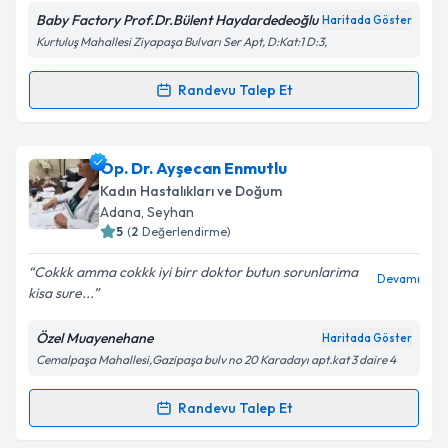
Baby Factory Prof.Dr.Bülent Haydardedeoğlu
Haritada Göster
Kurtuluş Mahallesi Ziyapaşa Bulvarı Ser Apt, D:Kat:1 D:3,
Kişisel verilerimin işlenmesine ilişkin
Aydınlatma
Metni
'ni okudum ve kişisel verilerimin belirtilen
kapsamda işlenmesini kabul ediyorum.
Randevu Talep Et
Randevu Takvimi Talebi
Takvim Talebini Gönder
Prof. Dr. Bülent Haydardedeoğlu
için randevu
Op. Dr. Ayşecan Enmutlu
takvimi talebi oluşturun. Size bu uzmandan randevu
Kadın Hastalıkları ve Doğum
almanız için bir takvim hazırlandığında e-posta ile
Adana
, Seyhan
bilgilendireceğiz.
5
(
2
Değerlendirme)
E-posta Adresiniz
Cokkk amma cokkk iyi birr doktor butun sorunlarima
Devamı
kisa sure...
Özel Muayenehane
Haritada Göster
Cemalpaşa Mahallesi,Gazipaşa bulv no 20 Karadayı apt.kat 3 daire 4
Kişisel verilerimin işlenmesine ilişkin
Aydınlatma
Metni
'ni okudum ve kişisel verilerimin belirtilen
kapsamda işlenmesini kabul ediyorum.
Randevu Talep Et
Randevu Takvimi Talebi