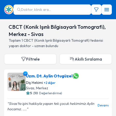
Doktor, klinik ara...
CBCT (Konik Işınlı Bilgisayarlı Tomografi),
Merkez - Sivas
Toplam
1
CBCT (Konik Işınlı Bilgisayarlı Tomografi)
tedavisi
yapan doktor - uzman bulundu
Filtrele
Akıllı Sıralama
Uzm. Dt. Aylin Otugüzel
Diş Hekimi
+
2
diğer
Sivas
, Merkez
5
(
30
Değerlendirme)
Sivas’ta işini hakkıyla yapan tek çocuk hekimimiz Aylin
Devamı
hocamız. ....