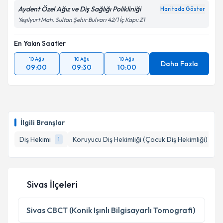
Aydent Özel Ağız ve Diş Sağlığı Polikliniği
Haritada Göster
Yeşilyurt Mah. Sultan Şehir Bulvarı 42/1 İç Kapı: Z1
En Yakın Saatler
10 Ağu
10 Ağu
10 Ağu
Daha Fazla
09:00
09:30
10:00
İlgili Branşlar
Diş Hekimi
Koruyucu Diş Hekimliği (Çocuk Diş Hekimliği)
1
1
Sivas İlçeleri
Sivas
CBCT (Konik Işınlı Bilgisayarlı Tomografi)