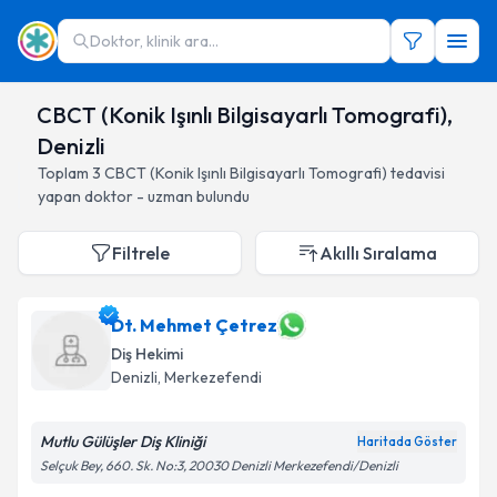
Doktor, klinik ara...
CBCT (Konik Işınlı Bilgisayarlı Tomografi),
Denizli
Toplam
3
CBCT (Konik Işınlı Bilgisayarlı Tomografi)
tedavisi
yapan doktor - uzman bulundu
Filtrele
Akıllı Sıralama
Dt. Mehmet Çetrez
Diş Hekimi
Denizli
, Merkezefendi
Mutlu Gülüşler Diş Kliniği
Haritada Göster
Selçuk Bey, 660. Sk. No:3, 20030 Denizli Merkezefendi/Denizli