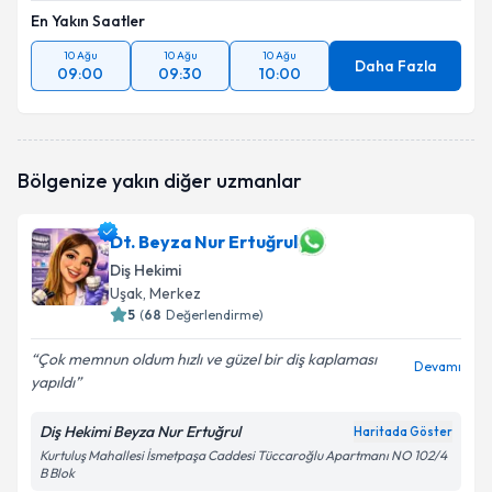
En Yakın Saatler
10 Ağu
10 Ağu
10 Ağu
Daha Fazla
09:00
09:30
10:00
Bölgenize yakın diğer uzmanlar
Dt. Beyza Nur Ertuğrul
Diş Hekimi
Uşak
, Merkez
5
(
68
Değerlendirme)
Çok memnun oldum hızlı ve güzel bir diş kaplaması
Devamı
yapıldı
Diş Hekimi Beyza Nur Ertuğrul
Haritada Göster
Kurtuluş Mahallesi İsmetpaşa Caddesi Tüccaroğlu Apartmanı NO 102/4
B Blok