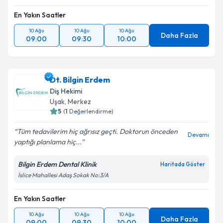
En Yakın Saatler
10 Ağu
10 Ağu
10 Ağu
Daha Fazla
09:00
09:30
10:00
Dt. Bilgin Erdem
Diş Hekimi
Uşak
, Merkez
5
(
1
Değerlendirme)
Tüm tedavilerim hiç ağrısız geçti. Doktorun önceden
Devamı
yaptığı planlama hiç...
Bilgin Erdem Dental Klinik
Haritada Göster
İslice Mahallesi Adaş Sokak No:3/A
En Yakın Saatler
10 Ağu
10 Ağu
10 Ağu
Daha Fazla
09:00
09:30
10:00