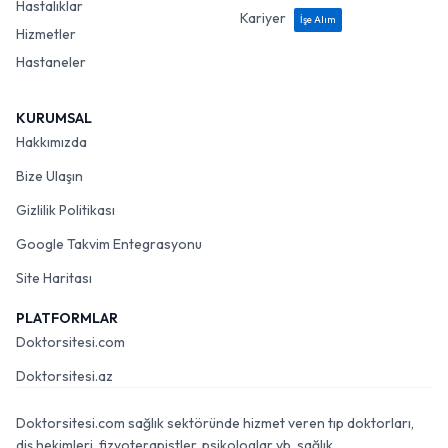
Hastalıklar
Kariyer
İşe Alım
Hizmetler
Hastaneler
KURUMSAL
Hakkımızda
Bize Ulaşın
Gizlilik Politikası
Google Takvim Entegrasyonu
Site Haritası
PLATFORMLAR
Doktorsitesi.com
Doktorsitesi.az
Doktorsitesi.com sağlık sektöründe hizmet veren tıp doktorları,
diş hekimleri, fizyoterapistler, psikologlar vb. sağlık