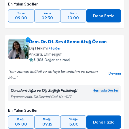
En Yakın Saatler
Yarın
Yarın
Yarın
Daha Fazla
09:00
09:30
10:00
Uzm. Dr. Dt. Sevil Sema Atuğ Özcan
Diş Hekimi
+
1
diğer
Ankara
, Etimesgut
5
(
816
Değerlendirme)
her zaman kaliteli ve detaylı bir anlatım ve uzman
Devamı
bir...
Durudent Ağız ve Diş Sağlığı Polikliniği
Haritada Göster
Eryaman Mah. Dil Devrimi Cad. No: 41/7
En Yakın Saatler
19 Ağu
19 Ağu
19 Ağu
Daha Fazla
09:00
09:15
13:00