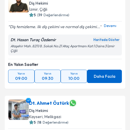
Diş Hekimi
İzmir
, Çiğli
5
(
39
Değerlendirme)
Devamı
Diş temizleme. lik diş çekimi ve normal diş çekimi...
Dt. Hasan Turaç Özdemir
Haritada Göster
Ataşehir Mah. 8211/8. Sokak No:21 Ataç Apartmanı Kat:1 Daire:3 İzmir
Çiğli
En Yakın Saatler
Yarın
Yarın
Yarın
Daha Fazla
09:00
09:30
10:00
Dt. Ahmet Öztürk
Diş Hekimi
Kayseri
, Melikgazi
5
(
18
Değerlendirme)