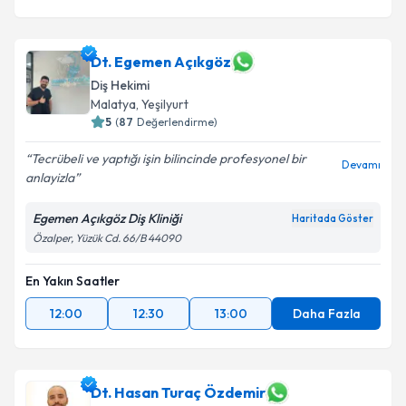
Dt. Egemen Açıkgöz
Diş Hekimi
Malatya
, Yeşilyurt
5
(
87
Değerlendirme)
Tecrübeli ve yaptığı işin bilincinde profesyonel bir
Devamı
anlayizla
Egemen Açıkgöz Diş Kliniği
Haritada Göster
Özalper, Yüzük Cd. 66/B 44090
En Yakın Saatler
12:00
12:30
13:00
Daha Fazla
Dt. Hasan Turaç Özdemir