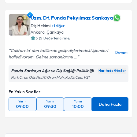
Uzm. Dt. Funda Pekyılmaz Sarıkaya
Diş Hekimi
+
1
diğer
Ankara
, Çankaya
5
(
5
Değerlendirme)
California' dan tatillerde gelip dişlerimdeki işlemleri
Devamı
hallediyorum. Gelme zamanlarımı ...
Funda Sarıkaya Ağız ve Diş Sağlığı Polikliniği
Haritada Göster
Park Oran Ofis No:70 Oran Mah. Kudüs Cad. 1/21
En Yakın Saatler
Yarın
Yarın
Yarın
Daha Fazla
09:00
09:30
10:00