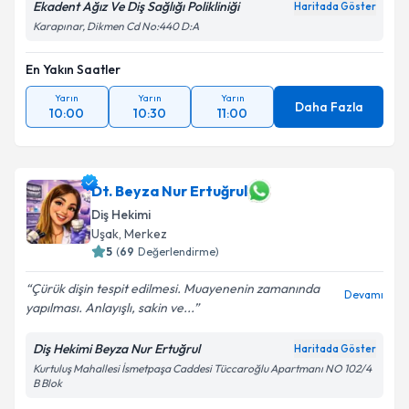
Ekadent Ağız Ve Diş Sağlığı Polikliniği
Haritada Göster
Karapınar, Dikmen Cd No:440 D:A
En Yakın Saatler
Yarın
Yarın
Yarın
Daha Fazla
10:00
10:30
11:00
Dt. Beyza Nur Ertuğrul
Diş Hekimi
Uşak
, Merkez
5
(
69
Değerlendirme)
Çürük dişin tespit edilmesi. Muayenenin zamanında
Devamı
yapılması. Anlayışlı, sakin ve...
Diş Hekimi Beyza Nur Ertuğrul
Haritada Göster
Kurtuluş Mahallesi İsmetpaşa Caddesi Tüccaroğlu Apartmanı NO 102/4
B Blok