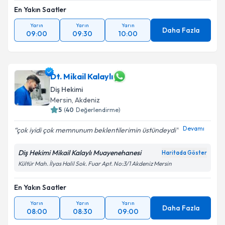
En Yakın Saatler
Yarın
Yarın
Yarın
Daha Fazla
09:00
09:30
10:00
Dt. Mikail Kalaylı
Diş Hekimi
Mersin
, Akdeniz
5
(
40
Değerlendirme)
Devamı
çok iyidi çok memnunum beklentilerimin üstündeydi
Diş Hekimi Mikail Kalaylı Muayenehanesi
Haritada Göster
Kültür Mah. İlyas Halil Sok. Fuar Apt. No:3/1 Akdeniz Mersin
En Yakın Saatler
Yarın
Yarın
Yarın
Daha Fazla
08:00
08:30
09:00