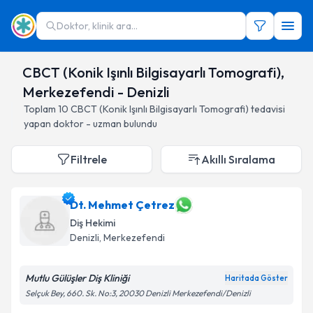
Doktor, klinik ara...
CBCT (Konik Işınlı Bilgisayarlı Tomografi),
Merkezefendi - Denizli
Toplam
10
CBCT (Konik Işınlı Bilgisayarlı Tomografi)
tedavisi
yapan doktor - uzman bulundu
Filtrele
Akıllı Sıralama
Dt. Mehmet Çetrez
Diş Hekimi
Denizli
, Merkezefendi
Mutlu Gülüşler Diş Kliniği
Haritada Göster
Selçuk Bey, 660. Sk. No:3, 20030 Denizli Merkezefendi/Denizli