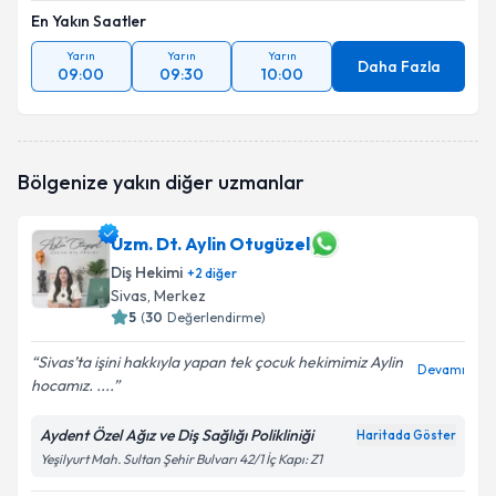
En Yakın Saatler
Yarın
Yarın
Yarın
Daha Fazla
09:00
09:30
10:00
Bölgenize yakın diğer uzmanlar
Uzm. Dt. Aylin Otugüzel
Diş Hekimi
+
2
diğer
Sivas
, Merkez
5
(
30
Değerlendirme)
Sivas’ta işini hakkıyla yapan tek çocuk hekimimiz Aylin
Devamı
hocamız. ....
Aydent Özel Ağız ve Diş Sağlığı Polikliniği
Haritada Göster
Yeşilyurt Mah. Sultan Şehir Bulvarı 42/1 İç Kapı: Z1