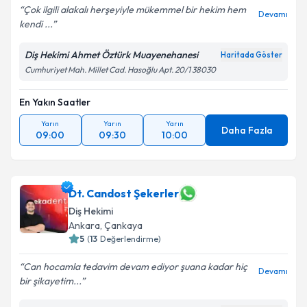
Çok ilgili alakalı herşeyiyle mükemmel bir hekim hem
Devamı
kendi ...
Diş Hekimi Ahmet Öztürk Muayenehanesi
Haritada Göster
Cumhuriyet Mah. Millet Cad. Hasoğlu Apt. 20/1 38030
En Yakın Saatler
Yarın
Yarın
Yarın
Daha Fazla
09:00
09:30
10:00
Dt. Candost Şekerler
Diş Hekimi
Ankara
, Çankaya
5
(
13
Değerlendirme)
Can hocamla tedavim devam ediyor şuana kadar hiç
Devamı
bir şikayetim...