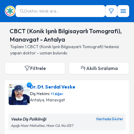
Doktor, klinik ara...
CBCT (Konik Işınlı Bilgisayarlı Tomografi),
Manavgat - Antalya
Toplam
1
CBCT (Konik Işınlı Bilgisayarlı Tomografi)
tedavisi
yapan doktor - uzman bulundu
Filtrele
Akıllı Sıralama
Dr. Dt. Serdal Veske
Diş Hekimi
+
1
diğer
Antalya
, Manavgat
Veske Diş Polikliniği
Haritada Göster
Aşağı Hisar Mahallesi, Hisar Cd. No:53/1