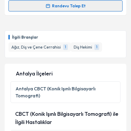
Randevu Talep Et
Randevu Takvimi Talebi
Dr. Dt. Serdal Veske
için randevu takvimi talebi
oluşturun. Size bu uzmandan randevu almanız için bir
İlgili Branşlar
takvim hazırlandığında e-posta ile bilgilendireceğiz.
Ağız, Diş ve Çene Cerrahisi
Diş Hekimi
1
1
E-posta Adresiniz
Antalya İlçeleri
Kişisel verilerimin işlenmesine ilişkin
Aydınlatma
Metni
'ni okudum ve kişisel verilerimin belirtilen
Antalya
CBCT (Konik Işınlı Bilgisayarlı
kapsamda işlenmesini kabul ediyorum.
Tomografi)
Takvim Talebini Gönder
CBCT (Konik Işınlı Bilgisayarlı Tomografi) ile
İlgili Hastalıklar