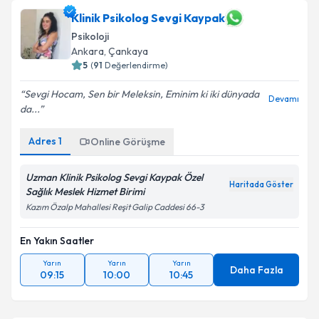
Klinik Psikolog Sevgi Kaypak
Psikoloji
Ankara
, Çankaya
5
(
91
Değerlendirme)
Sevgi Hocam, Sen bir Meleksin, Eminim ki iki dünyada
Devamı
da...
Adres
1
Online Görüşme
Uzman Klinik Psikolog Sevgi Kaypak Özel
Haritada Göster
Sağlık Meslek Hizmet Birimi
Kazım Özalp Mahallesi Reşit Galip Caddesi 66-3
En Yakın Saatler
Yarın
Yarın
Yarın
Daha Fazla
09:15
10:00
10:45