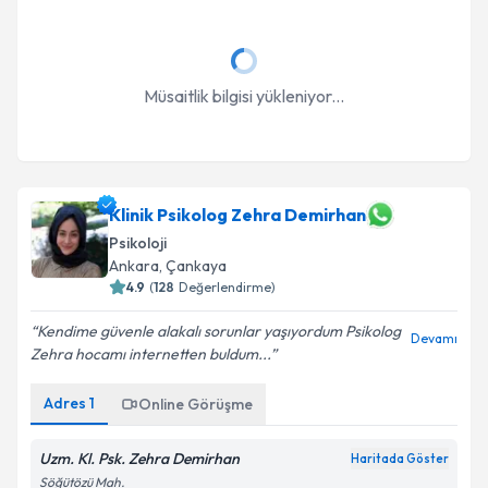
Müsaitlik bilgisi yükleniyor...
Klinik Psikolog Zehra Demirhan
Psikoloji
Ankara
, Çankaya
4.9
(
128
Değerlendirme)
Kendime güvenle alakalı sorunlar yaşıyordum Psikolog
Devamı
Zehra hocamı internetten buldum...
Adres
1
Online Görüşme
Uzm. Kl. Psk. Zehra Demirhan
Haritada Göster
Söğütözü Mah.