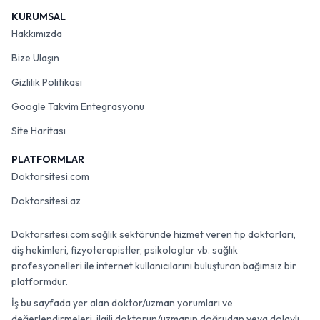
KURUMSAL
Hakkımızda
Bize Ulaşın
Gizlilik Politikası
Google Takvim Entegrasyonu
Site Haritası
PLATFORMLAR
Doktorsitesi.com
Doktorsitesi.az
Doktorsitesi.com sağlık sektöründe hizmet veren tıp doktorları,
diş hekimleri, fizyoterapistler, psikologlar vb. sağlık
profesyonelleri ile internet kullanıcılarını buluşturan bağımsız bir
platformdur.
İş bu sayfada yer alan doktor/uzman yorumları ve
değerlendirmeleri, ilgili doktorun/uzmanın doğrudan veya dolaylı