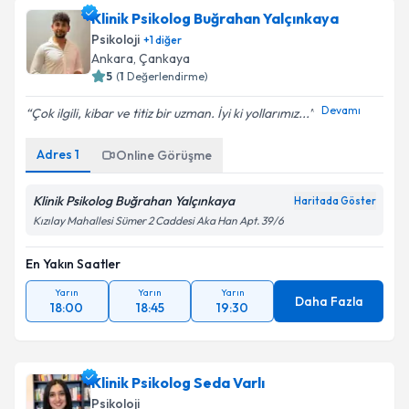
Klinik Psikolog Buğrahan Yalçınkaya
Psikoloji
+
1
diğer
Ankara
, Çankaya
5
(
1
Değerlendirme)
Devamı
Çok ilgili, kibar ve titiz bir uzman. İyi ki yollarımız...
Adres
1
Online Görüşme
Klinik Psikolog Buğrahan Yalçınkaya
Haritada Göster
Kızılay Mahallesi Sümer 2 Caddesi Aka Han Apt. 39/6
En Yakın Saatler
Yarın
Yarın
Yarın
Daha Fazla
18:00
18:45
19:30
Klinik Psikolog Seda Varlı
Psikoloji