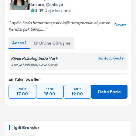
Ankara
, Çankaya
5
(
19
Değerlendirme)
aydır Seda hanımdan psikolojik danışmanlık alıyorum.
Devamı
Kendisi çok bilinçli...
Adres
1
Online Görüşme
Klinik Psikolog Seda Varlı
Haritada Göster
Aziziye Mahallesi Hava Sokak
En Yakın Saatler
Yarın
Yarın
Yarın
Daha Fazla
17:00
18:00
19:00
İlgili Branşlar