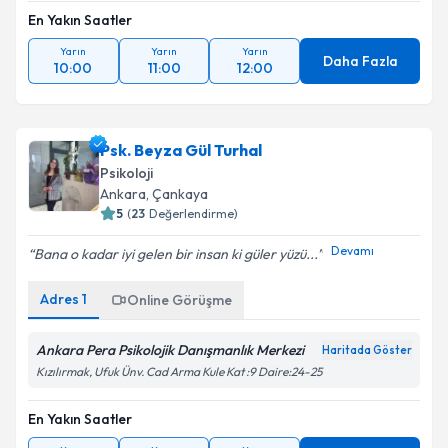
En Yakın Saatler
Yarın
Yarın
Yarın
Daha Fazla
10:00
11:00
12:00
Psk. Beyza Gül Turhal
Psikoloji
Ankara
, Çankaya
5
(
23
Değerlendirme)
Devamı
Bana o kadar iyi gelen bir insan ki güler yüzü...
Adres
1
Online Görüşme
Ankara Pera Psikolojik Danışmanlık Merkezi
Haritada Göster
Kızılırmak, Ufuk Ünv. Cad Arma Kule Kat :9 Daire:24-25
En Yakın Saatler