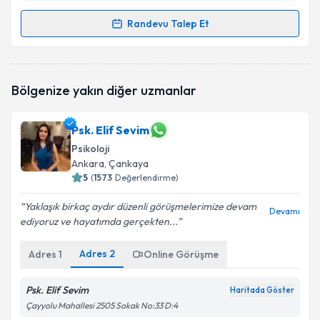
Randevu Talep Et
Randevu Takvimi Talebi
Uzm. Psk. Zuhal Koçak
için randevu takvimi talebi
Bölgenize yakın diğer uzmanlar
oluşturun. Size bu uzmandan randevu almanız için bir
takvim hazırlandığında e-posta ile bilgilendireceğiz.
Psk. Elif Sevim
E-posta Adresiniz
Psikoloji
Ankara
, Çankaya
5
(
1573
Değerlendirme)
Kişisel verilerimin işlenmesine ilişkin
Aydınlatma
Yaklaşık birkaç aydır düzenli görüşmelerimize devam
Devamı
Metni
'ni okudum ve kişisel verilerimin belirtilen
ediyoruz ve hayatımda gerçekten...
kapsamda işlenmesini kabul ediyorum.
Adres
2
Adres
1
Online Görüşme
Takvim Talebini Gönder
Psk. Elif Sevim
Haritada Göster
Çayyolu Mahallesi 2505 Sokak No:33 D:4