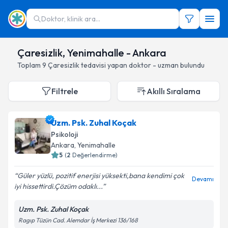
Doktor, klinik ara...
Çaresizlik, Yenimahalle - Ankara
Toplam
9
Çaresizlik
tedavisi yapan doktor - uzman bulundu
Filtrele
Akıllı Sıralama
Uzm. Psk. Zuhal Koçak
Psikoloji
Ankara
, Yenimahalle
5
(
2
Değerlendirme)
Güler yüzlü, pozitif enerjisi yüksekti,bana kendimi çok
Devamı
iyi hissettirdi.Çözüm odaklı...
Uzm. Psk. Zuhal Koçak
Ragıp Tüzün Cad. Alemdar İş Merkezi 136/168