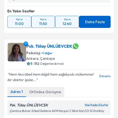
En Yakın Saatler
Yarın
Yarın
Yarın
Daha Fazla
11:00
11:50
12:40
Psk. Tülay ÜNLÜEVCEK
Psikoloji
+
1
diğer
Ankara
, Çankaya
5
(
152
Değerlendirme)
Hem tecrübeli hem bilgili hem sağduyulu mükemmel
Devamı
bir doktor işsize...
Adres
1
Online Görüşme
Psk. Tülay ÜNLÜEVCEK
Haritada Göster
Çamlıca Bulvar Sitesi(Galleria AVM Karşısı) C Blok Kat:2 D:12 Ümitköy