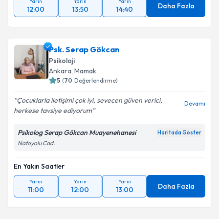
Yarın
Yarın
Yarın
Daha Fazla
12:00
13:50
14:40
Psk. Serap Gökcan
Psikoloji
Ankara
, Mamak
5
(
70
Değerlendirme)
Çocuklarla iletişimi çok iyi, sevecen güven verici,
Devamı
herkese tavsiye ediyorum
Psikolog Serap Gökcan Muayenehanesi
Haritada Göster
Natoyolu Cad.
En Yakın Saatler
Yarın
Yarın
Yarın
Daha Fazla
11:00
12:00
13:00