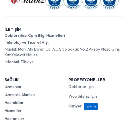
İLETİŞİM
Doktorsitesi Com Bilgi Hizmetleri
Teknoloji ve Ticaret A.Ş.
Maslak Mah. Ahi Evran Cd. A.O.S 55 Sokak No:2 Aksoy Plaza Giriş
Kat Kolektif House
İstanbul, Türkiye
SAĞLIK
PROFESYONELLER
Uzmanlar
Doktorlar İçin
Uzmanlık Alanları
Web Siteniz İçin
Hastalıklar
Kariyer
İşe Alım
Hizmetler
Hastaneler