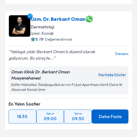
Uzm. Dr. Berkant Oman
Dermatoloji
İzmir
,
Konak
5
(
19
Değerlendirme)
Yaklaşık yıldır Berkant Oman’a düzenli olarak
Devamı
gidiyorum. Bu süreçte...
Oman Klinik Dr. Berkant Oman
Haritada Göster
Muayenehanesi
Kültür Mahallesi Talatpaşa Bulvarı no 9 Uyal Apartmanı Kat 8 Daire 16
Alsancak Konak İzmir
En Yakın Saatler
Yarın
Yarın
18:30
Daha Fazla
09:00
09:30