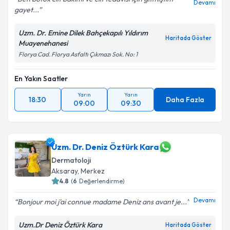
Devamı
gayet...
Uzm. Dr. Emine Dilek Bahçekapılı Yıldırım
Haritada Göster
Muayenehanesi
Florya Cad. Florya Asfaltı Çıkmazı Sok. No: 1
En Yakın Saatler
Yarın
Yarın
18:30
Daha Fazla
09:00
09:30
Uzm. Dr. Deniz Öztürk Kara
Dermatoloji
Aksaray
,
Merkez
4.8
(
6
Değerlendirme)
Devamı
Bonjour moi j'ai connue madame Deniz ans avant je...
Uzm.Dr Deniz Öztürk Kara
Haritada Göster