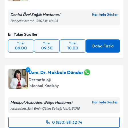
Denizli Özel Sağlık Hastanesi
Haritada Göster
Bahçelievler mh. 3007 sk. No:23
En Yakın Saatler
Yarın
Yarın
Yarın
Daha Fazla
09:00
09:30
10:00
Uzm. Dr. Makbule Dündar
Dermatoloji
İstanbul
,
Kadıköy
Medipol Acıbadem Bölge Hastanesi
Haritada Göster
Acıbadem, Şht. Emin Çölen Sokağı No:4, 34718
0 (850) 811 32 74
Randevu Takvimi Talebi