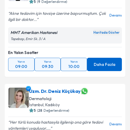
E-posta Adresiniz
5
(
9
Değerlendirme)
Akne tedavim için tavsiye üzerine başvurmuştum. Çok
Devamı
ilgili bir doktor...
Kişisel verilerimin işlenmesine ilişkin
Aydınlatma
MMT Amerikan Hastanesi
Haritada Göster
Metni
'ni okudum ve kişisel verilerimin belirtilen
Tepebaşı, Emir Sk. 3 / A
kapsamda işlenmesini kabul ediyorum.
En Yakın Saatler
Takvim Talebini Gönder
Yarın
Yarın
Yarın
Daha Fazla
09:00
09:30
10:00
Uzm. Dr. Deniz Küçükay
Dermatoloji
İstanbul
,
Kadıköy
5
(
28
Değerlendirme)
Her türlü konuda hastasıyla ilgilenip ona göre tedavi
Devamı
yöntemleri uyguluyor....