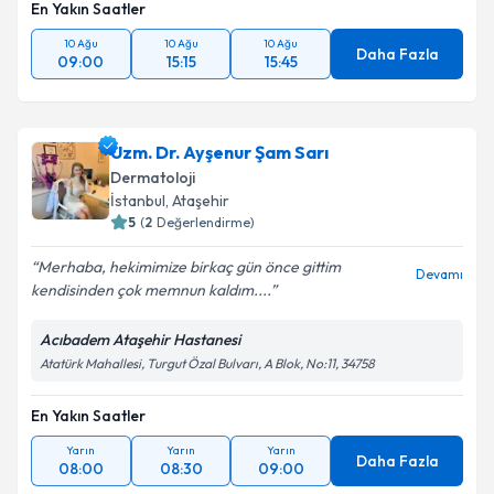
En Yakın Saatler
10 Ağu
10 Ağu
10 Ağu
Daha Fazla
09:00
15:15
15:45
Uzm. Dr. Ayşenur Şam Sarı
Dermatoloji
İstanbul
,
Ataşehir
5
(
2
Değerlendirme)
Merhaba, hekimimize birkaç gün önce gittim
Devamı
kendisinden çok memnun kaldım....
Acıbadem Ataşehir Hastanesi
Atatürk Mahallesi, Turgut Özal Bulvarı, A Blok, No:11, 34758
En Yakın Saatler
Yarın
Yarın
Yarın
Daha Fazla
08:00
08:30
09:00