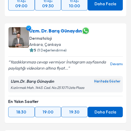
10 Ağu
10 Ağu
10 Ağu
Daha Fazla
09:00
09:30
10:00
Uzm. Dr. Barış Günaydın
Dermatoloji
Ankara
,
Çankaya
5
(
1
Değerlendirme)
Yazdıklarımıza cevap vermiyor İnstagram sayfasında
Devamı
paylaştığı videoların altına fiyat...
Uzm.Dr. Barış Günaydın
Haritada Göster
Kızılırmak Mah. 1443. Cad. No:25 1071 Usta Plaza
En Yakın Saatler
18:30
19:00
19:30
Daha Fazla