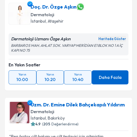
Doç. Dr. Özge Aşkın
Dermatoloji
İstanbul
,
Ataşehir
Dermatoloji Uzmanı Özge Aşkın
Haritada Göster
BARBAROS MAH. AHLAT SOK. VARYAP MERİDİAN E1 BLOK NO 1 A İÇ
KAPI NO 75
En Yakın Saatler
Yarın
Yarın
Yarın
Daha Fazla
10:00
10:20
10:40
Uzm. Dr. Emine Dilek Bahçekapılı Yıldırım
Dermatoloji
İstanbul
,
Bakırköy
4.9
(
205
Değerlendirme)
Ben botox cilt bakımı ve cilt tedavisi için gitmiştim