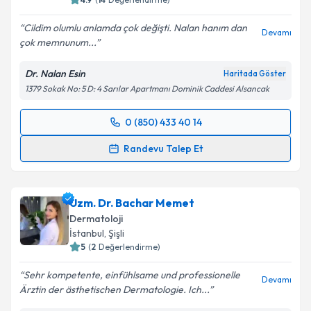
Cildim olumlu anlamda çok değişti. Nalan hanım dan
Devamı
çok memnunum...
Kişisel verilerimin işlenmesine ilişkin
Aydınlatma
Metni
'ni okudum ve kişisel verilerimin belirtilen
Dr. Nalan Esin
Haritada Göster
kapsamda işlenmesini kabul ediyorum.
1379 Sokak No: 5 D: 4 Sarılar Apartmanı Dominik Caddesi Alsancak
Takvim Talebini Gönder
0 (850) 433 40 14
Randevu Takvimi Talebi
Randevu Talep Et
Uzm. Dr. Nalan Esin
için randevu takvimi talebi
oluşturun. Size bu uzmandan randevu almanız için bir
Uzm. Dr. Bachar Memet
takvim hazırlandığında e-posta ile bilgilendireceğiz.
Dermatoloji
E-posta Adresiniz
İstanbul
,
Şişli
5
(
2
Değerlendirme)
Sehr kompetente, einfühlsame und professionelle
Devamı
Ärztin der ästhetischen Dermatologie. Ich...
Kişisel verilerimin işlenmesine ilişkin
Aydınlatma