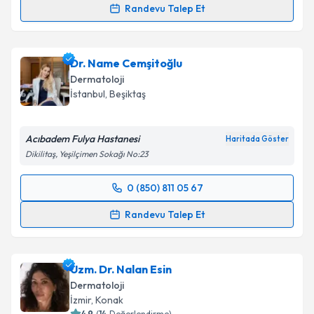
Randevu Talep Et
Uzm. Dr. Mert Aydoğan
için randevu takvimi talebi
oluşturun. Size bu uzmandan randevu almanız için bir
Dr. Name Cemşitoğlu
takvim hazırlandığında e-posta ile bilgilendireceğiz.
Dermatoloji
E-posta Adresiniz
İstanbul
,
Beşiktaş
Acıbadem Fulya Hastanesi
Haritada Göster
Dikilitaş, Yeşilçimen Sokağı No:23
Kişisel verilerimin işlenmesine ilişkin
Aydınlatma
Metni
'ni okudum ve kişisel verilerimin belirtilen
0 (850) 811 05 67
kapsamda işlenmesini kabul ediyorum.
Randevu Takvimi Talebi
Randevu Talep Et
Takvim Talebini Gönder
Dr. Name Cemşitoğlu
için randevu takvimi talebi
oluşturun. Size bu uzmandan randevu almanız için bir
Uzm. Dr. Nalan Esin
takvim hazırlandığında e-posta ile bilgilendireceğiz.
Dermatoloji
E-posta Adresiniz
İzmir
,
Konak
4.9
(
14
Değerlendirme)