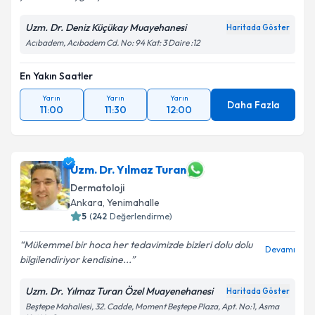
Uzm. Dr. Deniz Küçükay Muayehanesi
Haritada Göster
Acıbadem, Acıbadem Cd. No: 94 Kat: 3 Daire :12
En Yakın Saatler
Yarın
Yarın
Yarın
Daha Fazla
11:00
11:30
12:00
Uzm. Dr. Yılmaz Turan
Dermatoloji
Ankara
,
Yenimahalle
5
(
242
Değerlendirme)
Mükemmel bir hoca her tedavimizde bizleri dolu dolu
Devamı
bilgilendiriyor kendisine...
Uzm. Dr. Yılmaz Turan Özel Muayenehanesi
Haritada Göster
Beştepe Mahallesi, 32. Cadde, Moment Beştepe Plaza, Apt. No:1, Asma