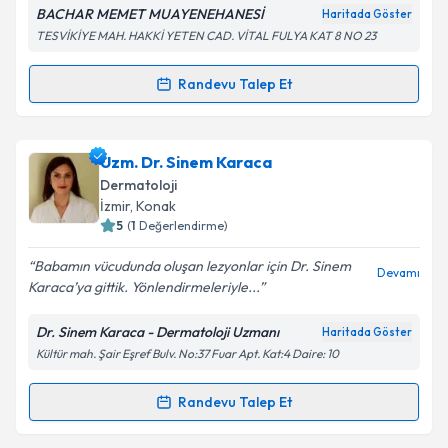
Metni
'ni okudum ve kişisel verilerimin belirtilen
BACHAR MEMET MUAYENEHANESİ
Haritada Göster
kapsamda işlenmesini kabul ediyorum.
TESVİKİYE MAH. HAKKİ YETEN CAD. VİTAL FULYA KAT 8 NO 23
Takvim Talebini Gönder
Randevu Talep Et
Randevu Takvimi Talebi
Uzm. Dr. Bachar Memet
için randevu takvimi talebi
Uzm. Dr. Sinem Karaca
oluşturun. Size bu uzmandan randevu almanız için bir
Dermatoloji
takvim hazırlandığında e-posta ile bilgilendireceğiz.
İzmir
,
Konak
5
(
1
Değerlendirme)
E-posta Adresiniz
Babamın vücudunda oluşan lezyonlar için Dr. Sinem
Devamı
Karaca’ya gittik. Yönlendirmeleriyle...
Dr. Sinem Karaca - Dermatoloji Uzmanı
Haritada Göster
Kişisel verilerimin işlenmesine ilişkin
Aydınlatma
Kültür mah. Şair Eşref Bulv. No:37 Fuar Apt. Kat:4 Daire: 10
Metni
'ni okudum ve kişisel verilerimin belirtilen
kapsamda işlenmesini kabul ediyorum.
Randevu Talep Et
Randevu Takvimi Talebi
Takvim Talebini Gönder