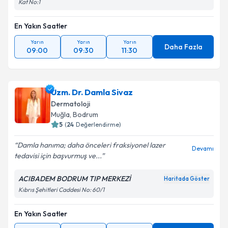
Kat No:1
En Yakın Saatler
Yarın
Yarın
Yarın
Daha Fazla
09:00
09:30
11:30
Uzm. Dr. Damla Sivaz
Dermatoloji
Muğla
,
Bodrum
5
(
24
Değerlendirme)
Damla hanıma; daha önceleri fraksiyonel lazer
Devamı
tedavisi için başvurmuş ve...
ACIBADEM BODRUM TIP MERKEZİ
Haritada Göster
Kıbrıs Şehitleri Caddesi No: 60/1
En Yakın Saatler