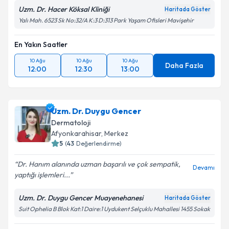
Uzm. Dr. Hacer Köksal Kliniği
Haritada Göster
Yalı Mah. 6523 Sk No:32/A K:3 D:313 Park Yaşam Ofisleri Mavişehir
En Yakın Saatler
10 Ağu
10 Ağu
10 Ağu
Daha Fazla
12:00
12:30
13:00
Uzm. Dr. Duygu Gencer
Dermatoloji
Afyonkarahisar
,
Merkez
5
(
43
Değerlendirme)
Dr. Hanım alanında uzman başarılı ve çok sempatik,
Devamı
yaptığı işlemleri...
Uzm. Dr. Duygu Gencer Muayenehanesi
Haritada Göster
Suit Ophelia B Blok Kat:1 Daire:1 Uydukent Selçuklu Mahallesi 1455 Sokak