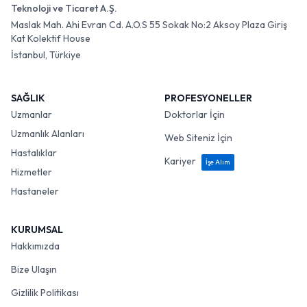
Teknoloji ve Ticaret A.Ş.
Maslak Mah. Ahi Evran Cd. A.O.S 55 Sokak No:2 Aksoy Plaza Giriş
Kat Kolektif House
İstanbul, Türkiye
SAĞLIK
PROFESYONELLER
Uzmanlar
Doktorlar İçin
Uzmanlık Alanları
Web Siteniz İçin
Hastalıklar
Kariyer
İşe Alım
Hizmetler
Hastaneler
KURUMSAL
Hakkımızda
Bize Ulaşın
Gizlilik Politikası