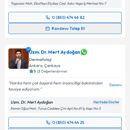
Taşpazar Mah. Ebulfeyz Elçibey Cad. Asko Vega İş Merkezi No:7
0 (850) 474 46 82
Randevu Takvimi Talebi
Randevu Talep Et
Uzm. Dr. Deniz Öztürk Kara
için randevu takvimi
talebi oluşturun. Size bu uzmandan randevu almanız
için bir takvim hazırlandığında e-posta ile
Uzm. Dr. Mert Aydoğan
bilgilendireceğiz.
Dermatoloji
Ankara
,
Çankaya
E-posta Adresiniz
5
(
2
Değerlendirme)
Harika hem çok başarılı hem insancilligi bakimindan
Devamı
tavsiye ediyorum.
Kişisel verilerimin işlenmesine ilişkin
Aydınlatma
Uzm. Dr. Mert Aydoğan
Haritada Göster
Metni
'ni okudum ve kişisel verilerimin belirtilen
Remzi Oğuz Mah. Tunus Caddesi Çim Apt.No:81 İç Kapı No:3
kapsamda işlenmesini kabul ediyorum.
0 (850) 474 44 25
Randevu Takvimi Talebi
Takvim Talebini Gönder