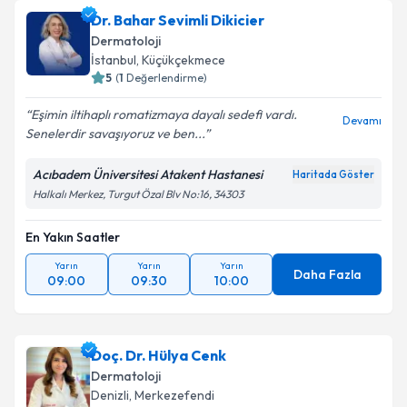
Dr. Bahar Sevimli Dikicier
Dermatoloji
İstanbul
,
Küçükçekmece
5
(
1
Değerlendirme)
Eşimin iltihaplı romatizmaya dayalı sedefi vardı.
Devamı
Senelerdir savaşıyoruz ve ben...
Acıbadem Üniversitesi Atakent Hastanesi
Haritada Göster
Halkalı Merkez, Turgut Özal Blv No:16, 34303
En Yakın Saatler
Yarın
Yarın
Yarın
Daha Fazla
09:00
09:30
10:00
Doç. Dr. Hülya Cenk
Dermatoloji
Denizli
,
Merkezefendi