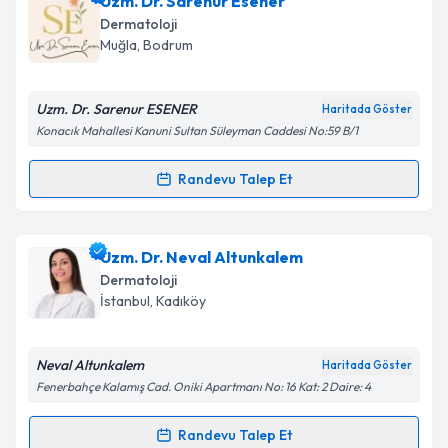
Uzm. Dr. Sarenur Esener
Takvim Talebini Gönder
takvimi talebi oluşturun. Size bu uzmandan randevu
Dermatoloji
almanız için bir takvim hazırlandığında e-posta ile
Muğla
,
Bodrum
bilgilendireceğiz.
E-posta Adresiniz
Uzm. Dr. Sarenur ESENER
Haritada Göster
Konacık Mahallesi Kanuni Sultan Süleyman Caddesi No:59 B/1
Randevu Talep Et
Randevu Takvimi Talebi
Kişisel verilerimin işlenmesine ilişkin
Aydınlatma
Metni
'ni okudum ve kişisel verilerimin belirtilen
kapsamda işlenmesini kabul ediyorum.
Uzm. Dr. Sarenur Esener
için randevu takvimi talebi
Uzm. Dr. Neval Altunkalem
oluşturun. Size bu uzmandan randevu almanız için bir
Dermatoloji
takvim hazırlandığında e-posta ile bilgilendireceğiz.
Takvim Talebini Gönder
İstanbul
,
Kadıköy
E-posta Adresiniz
Neval Altunkalem
Haritada Göster
Fenerbahçe Kalamış Cad. Oniki Apartmanı No: 16 Kat: 2 Daire: 4
Kişisel verilerimin işlenmesine ilişkin
Aydınlatma
Randevu Talep Et
Randevu Takvimi Talebi