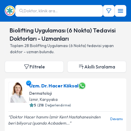
Doktor, klinik ara...
Biolifting Uygulaması (6 Nokta) Tedavisi
Doktorları - Uzmanları
Toplam
28
Biolifting Uygulaması (6 Nokta)
tedavisi yapan
doktor - uzman bulundu.
Filtrele
Akıllı Sıralama
Uzm. Dr. Hacer Köksal
Dermatoloji
İzmir
,
Karşıyaka
5
(
218
Değerlendirme)
Doktor Hacer hanımı İzmir Kent Hastahanesinden
Devamı
beri biliyoruz (şuanda Acıbadem...