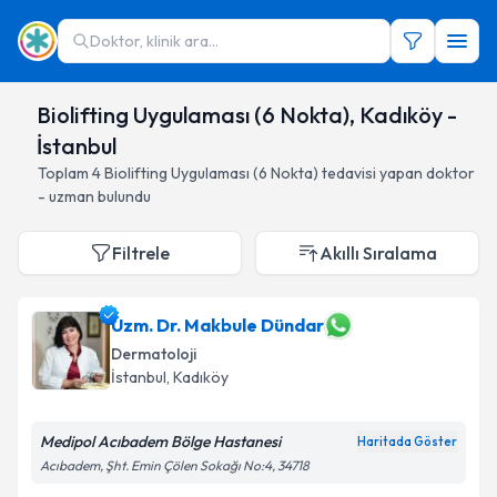
Doktor, klinik ara...
Biolifting Uygulaması (6 Nokta), Kadıköy -
İstanbul
Toplam
4
Biolifting Uygulaması (6 Nokta)
tedavisi yapan doktor
- uzman bulundu
Filtrele
Akıllı Sıralama
Uzm. Dr. Makbule Dündar
Dermatoloji
İstanbul
, Kadıköy
Medipol Acıbadem Bölge Hastanesi
Haritada Göster
Acıbadem, Şht. Emin Çölen Sokağı No:4, 34718