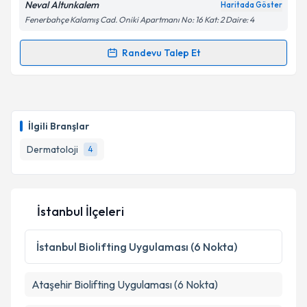
Neval Altunkalem
Haritada Göster
Fenerbahçe Kalamış Cad. Oniki Apartmanı No: 16 Kat: 2 Daire: 4
Randevu Talep Et
Randevu Takvimi Talebi
Uzm. Dr. Neval Altunkalem
için randevu takvimi
talebi oluşturun. Size bu uzmandan randevu almanız
İlgili Branşlar
için bir takvim hazırlandığında e-posta ile
bilgilendireceğiz.
Dermatoloji
4
E-posta Adresiniz
İstanbul İlçeleri
Kişisel verilerimin işlenmesine ilişkin
Aydınlatma
İstanbul
Biolifting Uygulaması (6 Nokta)
Metni
'ni okudum ve kişisel verilerimin belirtilen
kapsamda işlenmesini kabul ediyorum.
Ataşehir
Biolifting Uygulaması (6 Nokta)