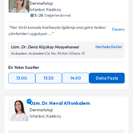
bilgilendireceğiz.
Dermatoloji
İstanbul
, Kadıköy
E-posta Adresiniz
5
(
28
Değerlendirme)
Her türlü konuda hastasıyla ilgilenip ona göre tedavi
Devamı
yöntemleri uyguluyor....
Kişisel verilerimin işlenmesine ilişkin
Aydınlatma
Uzm. Dr. Deniz Küçükay Muayehanesi
Haritada Göster
Metni
'ni okudum ve kişisel verilerimin belirtilen
Acıbadem, Acıbadem Cd. No: 94 Kat: 3 Daire :12
kapsamda işlenmesini kabul ediyorum.
En Yakın Saatler
Takvim Talebini Gönder
13:00
13:30
14:00
Daha Fazla
Uzm. Dr. Neval Altunkalem
Dermatoloji
İstanbul
, Kadıköy