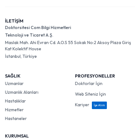
İLETİŞİM
Doktorsitesi Com Bilgi Hizmetleri
Teknoloji ve Ticaret A.Ş.
Maslak Mah. Ahi Evran Cd. A.O.S 55 Sokak No:2 Aksoy Plaza Giriş
Kat Kolektif House
İstanbul, Türkiye
SAĞLIK
PROFESYONELLER
Uzmanlar
Doktorlar İçin
Uzmanlık Alanları
Web Siteniz İçin
Hastalıklar
Kariyer
İşe Alım
Hizmetler
Hastaneler
KURUMSAL