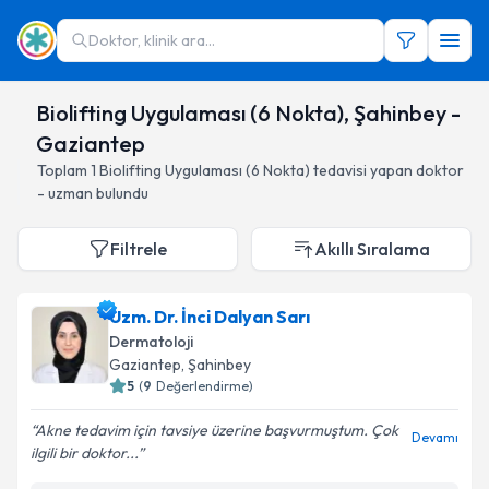
Doktor, klinik ara...
Biolifting Uygulaması (6 Nokta), Şahinbey -
Gaziantep
Toplam
1
Biolifting Uygulaması (6 Nokta)
tedavisi yapan doktor
- uzman bulundu
Filtrele
Akıllı Sıralama
Uzm. Dr. İnci Dalyan Sarı
Dermatoloji
Gaziantep
, Şahinbey
5
(
9
Değerlendirme)
Akne tedavim için tavsiye üzerine başvurmuştum. Çok
Devamı
ilgili bir doktor...