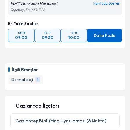
MMT Amerikan Hastanesi
Haritada Göster
Tepebaşı, Emir Sk. 3 / A
En Yakın Saatler
Yarın
Yarın
Yarın
Daha Fazla
09:00
09:30
10:00
İlgili Branşlar
Dermatoloji
1
Gaziantep İlçeleri
Gaziantep
Biolifting Uygulaması (6 Nokta)