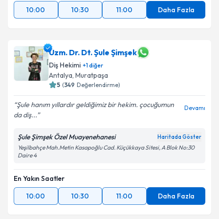
10:00
10:30
11:00
Daha Fazla
Uzm. Dr. Dt. Şule Şimşek
Diş Hekimi
+
1
diğer
Antalya
, Muratpaşa
5
(
349
Değerlendirme)
Şule hanım yıllardır geldiğimiz bir hekim. çocuğumun
Devamı
da diş...
Şule Şimşek Özel Muayenehanesi
Haritada Göster
Yeşilbahçe Mah.Metin Kasapoğlu Cad. Küçükkaya Sitesi, A Blok No:30
Daire 4
En Yakın Saatler
10:00
10:30
11:00
Daha Fazla