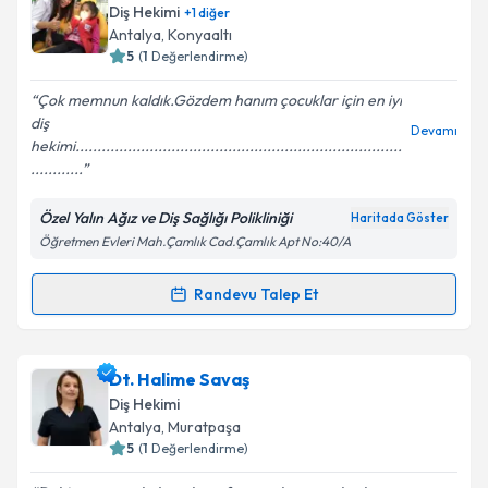
oluşturun. Size bu uzmandan randevu almanız için bir
Diş Hekimi
+
1
diğer
takvim hazırlandığında e-posta ile bilgilendireceğiz.
Antalya
, Konyaaltı
5
(
1
Değerlendirme)
E-posta Adresiniz
Çok memnun kaldık.Gözdem hanım çocuklar için en iyi
diş
Devamı
hekimi...........................................................................
............
Kişisel verilerimin işlenmesine ilişkin
Aydınlatma
Metni
'ni okudum ve kişisel verilerimin belirtilen
Özel Yalın Ağız ve Diş Sağlığı Polikliniği
Haritada Göster
kapsamda işlenmesini kabul ediyorum.
Öğretmen Evleri Mah.Çamlık Cad.Çamlık Apt No:40/A
Takvim Talebini Gönder
Randevu Talep Et
Randevu Takvimi Talebi
Uzm. Dr. Dt. Gözdem Aslantürk
için randevu
Dt. Halime Savaş
takvimi talebi oluşturun. Size bu uzmandan randevu
Diş Hekimi
almanız için bir takvim hazırlandığında e-posta ile
Antalya
, Muratpaşa
bilgilendireceğiz.
5
(
1
Değerlendirme)
E-posta Adresiniz