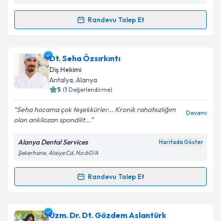
Randevu Talep Et
Randevu Takvimi Talebi
Takvim Talebini Gönder
Dr. Dt. Harun Canoğlu
için randevu takvimi talebi
Dt. Seha Özsırkıntı
oluşturun. Size bu uzmandan randevu almanız için bir
Diş Hekimi
takvim hazırlandığında e-posta ile bilgilendireceğiz.
Antalya
, Alanya
5
(
1
Değerlendirme)
E-posta Adresiniz
Seha hocama çok teşekkürler... Kronik rahatsızlığım
Devamı
olan ankilozan spondilit...
Alanya Dental Services
Haritada Göster
Kişisel verilerimin işlenmesine ilişkin
Aydınlatma
Şekerhane, Alaiye Cd. No:60/A
Metni
'ni okudum ve kişisel verilerimin belirtilen
kapsamda işlenmesini kabul ediyorum.
Randevu Talep Et
Randevu Takvimi Talebi
Takvim Talebini Gönder
Dt. Seha Özsırkıntı
için randevu takvimi talebi
Uzm. Dr. Dt. Gözdem Aslantürk