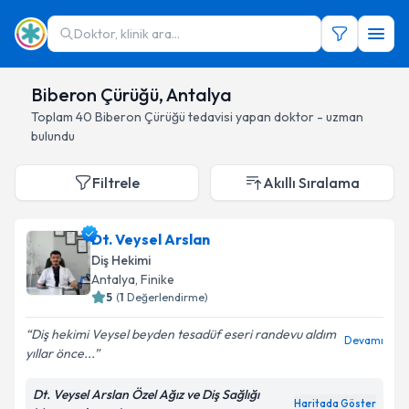
Doktor, klinik ara...
Biberon Çürüğü, Antalya
Toplam
40
Biberon Çürüğü
tedavisi yapan doktor - uzman
bulundu
Filtrele
Akıllı Sıralama
Dt. Veysel Arslan
Diş Hekimi
Antalya
, Finike
5
(
1
Değerlendirme)
Diş hekimi Veysel beyden tesadüf eseri randevu aldım
Devamı
yıllar önce...
Dt. Veysel Arslan Özel Ağız ve Diş Sağlığı
Haritada Göster