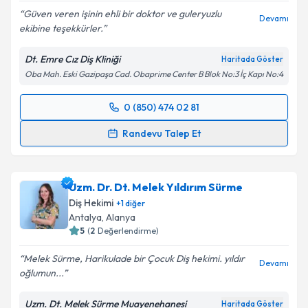
Güven veren işinin ehli bir doktor ve guleryuzlu
Devamı
ekibine teşekkürler.
Dt. Emre Cız Diş Kliniği
Haritada Göster
Oba Mah. Eski Gazipaşa Cad. Obaprime Center B Blok No:3 İç Kapı No:4
0 (850) 474 02 81
Randevu Takvimi Talebi
Randevu Talep Et
Dt. Emre Cız
için randevu takvimi talebi oluşturun.
Size bu uzmandan randevu almanız için bir takvim
Uzm. Dr. Dt. Melek Yıldırım Sürme
hazırlandığında e-posta ile bilgilendireceğiz.
Diş Hekimi
+
1
diğer
E-posta Adresiniz
Antalya
, Alanya
5
(
2
Değerlendirme)
Melek Sürme, Harikulade bir Çocuk Diş hekimi. yıldır
Devamı
oğlumun...
Kişisel verilerimin işlenmesine ilişkin
Aydınlatma
Metni
'ni okudum ve kişisel verilerimin belirtilen
Uzm. Dt. Melek Sürme Muayenehanesi
Haritada Göster