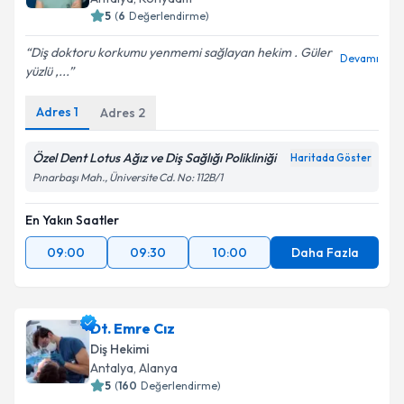
5
(
6
Değerlendirme)
Diş doktoru korkumu yenmemi sağlayan hekim . Güler
Devamı
yüzlü ,...
Adres
1
Adres
2
Özel Dent Lotus Ağız ve Diş Sağlığı Polikliniği
Haritada Göster
Pınarbaşı Mah., Üniversite Cd. No: 112B/1
En Yakın Saatler
09:00
09:30
10:00
Daha Fazla
Dt. Emre Cız
Diş Hekimi
Antalya
, Alanya
5
(
160
Değerlendirme)