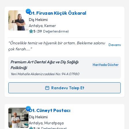
Takvim Talebini Gönder
Uzm. Dr. Dt. Zeycan İrem Pişkinöz
için randevu
Dt. Firuzan Küçük Özkaral
takvimi talebi oluşturun. Size bu uzmandan randevu
Diş Hekimi
almanız için bir takvim hazırlandığında e-posta ile
Antalya
, Kemer
bilgilendireceğiz.
5
(
39
Değerlendirme)
E-posta Adresiniz
Öncelikle temiz ve hijyenik bir ortam. Bekleme salonu
Devamı
çok ferah....
Premium Art Dental Ağız ve Diş Sağlığı
Haritada Göster
Polikliniği
Kişisel verilerimin işlenmesine ilişkin
Aydınlatma
Yeni Mahalle Akdeniz caddesi No: 94 A 07980
Metni
'ni okudum ve kişisel verilerimin belirtilen
kapsamda işlenmesini kabul ediyorum.
Randevu Talep Et
Randevu Takvimi Talebi
Takvim Talebini Gönder
Dt. Firuzan Küçük Özkaral
için randevu takvimi
Dt. Cüneyt Postacı
talebi oluşturun. Size bu uzmandan randevu almanız
Diş Hekimi
için bir takvim hazırlandığında e-posta ile
Antalya
, Muratpaşa
bilgilendireceğiz.
5
(
6
Değerlendirme)