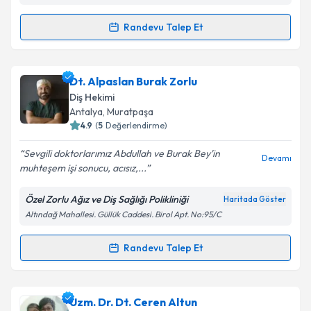
Metni
'ni okudum ve kişisel verilerimin belirtilen
kapsamda işlenmesini kabul ediyorum.
Randevu Talep Et
Randevu Takvimi Talebi
Takvim Talebini Gönder
Dr. Dt. Burhan Hakan Oray
için randevu takvimi
Dt. Alpaslan Burak Zorlu
talebi oluşturun. Size bu uzmandan randevu almanız
Diş Hekimi
için bir takvim hazırlandığında e-posta ile
Antalya
, Muratpaşa
bilgilendireceğiz.
4.9
(
5
Değerlendirme)
E-posta Adresiniz
Sevgili doktorlarımız Abdullah ve Burak Bey'in
Devamı
muhteşem işi sonucu, acısız,...
Özel Zorlu Ağız ve Diş Sağlığı Polikliniği
Haritada Göster
Altındağ Mahallesi. Güllük Caddesi. Birol Apt. No:95/C
Kişisel verilerimin işlenmesine ilişkin
Aydınlatma
Metni
'ni okudum ve kişisel verilerimin belirtilen
kapsamda işlenmesini kabul ediyorum.
Randevu Talep Et
Randevu Takvimi Talebi
Takvim Talebini Gönder
Dt. Alpaslan Burak Zorlu
için randevu takvimi talebi
Uzm. Dr. Dt. Ceren Altun