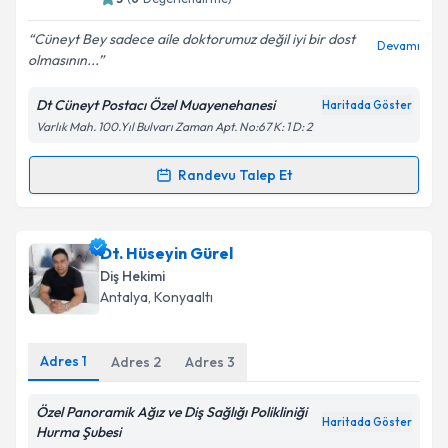
E-posta Adresiniz
Cüneyt Bey sadece aile doktorumuz değil iyi bir dost
Devamı
olmasının...
Dt Cüneyt Postacı Özel Muayenehanesi
Haritada Göster
Varlık Mah. 100.Yıl Bulvarı Zaman Apt. No:67 K: 1 D: 2
Kişisel verilerimin işlenmesine ilişkin
Aydınlatma
Metni
'ni okudum ve kişisel verilerimin belirtilen
kapsamda işlenmesini kabul ediyorum.
Randevu Talep Et
Randevu Takvimi Talebi
Takvim Talebini Gönder
Dt. Cüneyt Postacı
için randevu takvimi talebi
Dt. Hüseyin Gürel
oluşturun. Size bu uzmandan randevu almanız için bir
Diş Hekimi
takvim hazırlandığında e-posta ile bilgilendireceğiz.
Antalya
, Konyaaltı
E-posta Adresiniz
Adres
1
Adres
2
Adres
3
Özel Panoramik Ağız ve Diş Sağlığı Polikliniği
Haritada Göster
Kişisel verilerimin işlenmesine ilişkin
Aydınlatma
Hurma Şubesi