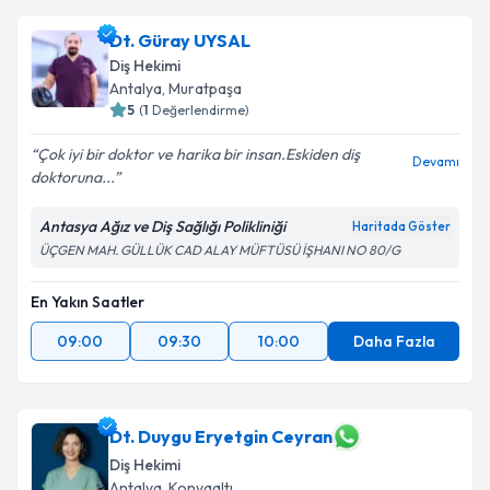
Dt. Güray UYSAL
Diş Hekimi
Antalya
, Muratpaşa
5
(
1
Değerlendirme)
Çok iyi bir doktor ve harika bir insan.Eskiden diş
Devamı
doktoruna...
Antasya Ağız ve Diş Sağlığı Polikliniği
Haritada Göster
ÜÇGEN MAH. GÜLLÜK CAD ALAY MÜFTÜSÜ İŞHANI NO 80/G
En Yakın Saatler
09:00
09:30
10:00
Daha Fazla
Dt. Duygu Eryetgin Ceyran
Diş Hekimi
Antalya
, Konyaaltı