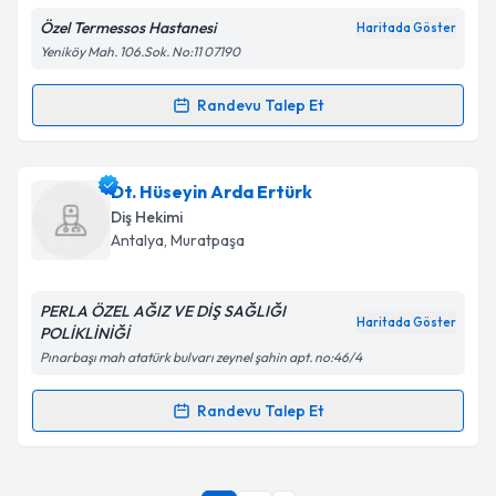
Özel Termessos Hastanesi
Haritada Göster
Kişisel verilerimin işlenmesine ilişkin
Aydınlatma
Yeniköy Mah. 106.Sok. No:11 07190
Metni
'ni okudum ve kişisel verilerimin belirtilen
kapsamda işlenmesini kabul ediyorum.
Randevu Talep Et
Randevu Takvimi Talebi
Takvim Talebini Gönder
Dt. Tümay Sandıkçı
için randevu takvimi talebi
Dt. Hüseyin Arda Ertürk
oluşturun. Size bu uzmandan randevu almanız için bir
Diş Hekimi
takvim hazırlandığında e-posta ile bilgilendireceğiz.
Antalya
, Muratpaşa
E-posta Adresiniz
PERLA ÖZEL AĞIZ VE DİŞ SAĞLIĞI
Haritada Göster
POLİKLİNİĞİ
Pınarbaşı mah atatürk bulvarı zeynel şahin apt. no:46/4
Kişisel verilerimin işlenmesine ilişkin
Aydınlatma
Metni
'ni okudum ve kişisel verilerimin belirtilen
Randevu Talep Et
Randevu Takvimi Talebi
kapsamda işlenmesini kabul ediyorum.
Dt. Hüseyin Arda Ertürk
için randevu takvimi talebi