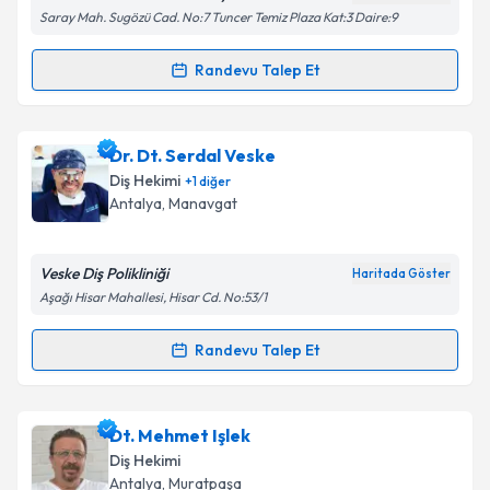
kapsamda işlenmesini kabul ediyorum.
Saray Mah. Sugözü Cad. No:7 Tuncer Temiz Plaza Kat:3 Daire:9
Takvim Talebini Gönder
Randevu Talep Et
Randevu Takvimi Talebi
Uzm. Dr. Dt. Melek Yıldırım Sürme
için randevu
Dr. Dt. Serdal Veske
takvimi talebi oluşturun. Size bu uzmandan randevu
Diş Hekimi
+
1
diğer
almanız için bir takvim hazırlandığında e-posta ile
Antalya
, Manavgat
bilgilendireceğiz.
E-posta Adresiniz
Veske Diş Polikliniği
Haritada Göster
Aşağı Hisar Mahallesi, Hisar Cd. No:53/1
Randevu Talep Et
Randevu Takvimi Talebi
Kişisel verilerimin işlenmesine ilişkin
Aydınlatma
Metni
'ni okudum ve kişisel verilerimin belirtilen
kapsamda işlenmesini kabul ediyorum.
Dr. Dt. Serdal Veske
için randevu takvimi talebi
Dt. Mehmet Işlek
oluşturun. Size bu uzmandan randevu almanız için bir
Diş Hekimi
takvim hazırlandığında e-posta ile bilgilendireceğiz.
Takvim Talebini Gönder
Antalya
, Muratpaşa