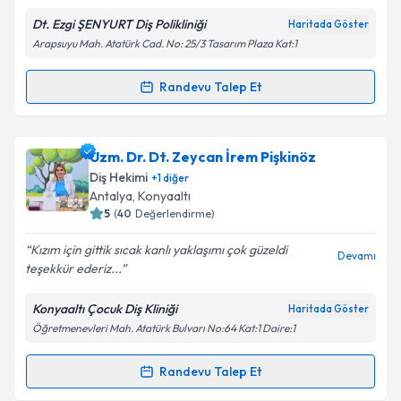
Dt. Ezgi ŞENYURT Diş Polikliniği
Haritada Göster
Kişisel verilerimin işlenmesine ilişkin
Aydınlatma
Arapsuyu Mah. Atatürk Cad. No: 25/3 Tasarım Plaza Kat:1
Metni
'ni okudum ve kişisel verilerimin belirtilen
kapsamda işlenmesini kabul ediyorum.
Randevu Talep Et
Randevu Takvimi Talebi
Takvim Talebini Gönder
Dt. Ezgi Şenyurt
için randevu takvimi talebi oluşturun.
Uzm. Dr. Dt. Zeycan İrem Pişkinöz
Size bu uzmandan randevu almanız için bir takvim
Diş Hekimi
+
1
diğer
hazırlandığında e-posta ile bilgilendireceğiz.
Antalya
, Konyaaltı
5
(
40
Değerlendirme)
E-posta Adresiniz
Kızım için gittik sıcak kanlı yaklaşımı çok güzeldi
Devamı
teşekkür ederiz...
Konyaaltı Çocuk Diş Kliniği
Haritada Göster
Kişisel verilerimin işlenmesine ilişkin
Aydınlatma
Öğretmenevleri Mah. Atatürk Bulvarı No:64 Kat:1 Daire:1
Metni
'ni okudum ve kişisel verilerimin belirtilen
kapsamda işlenmesini kabul ediyorum.
Randevu Talep Et
Randevu Takvimi Talebi