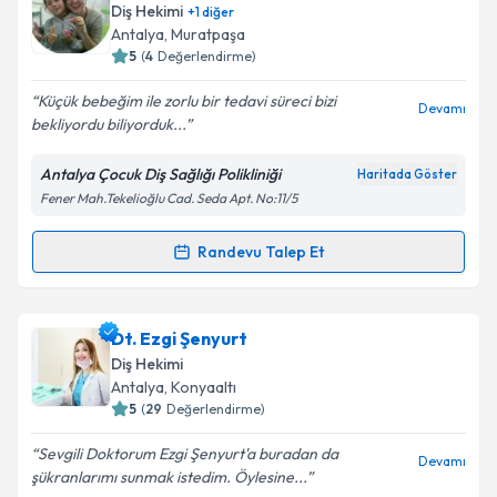
oluşturun. Size bu uzmandan randevu almanız için bir
Diş Hekimi
+
1
diğer
takvim hazırlandığında e-posta ile bilgilendireceğiz.
Antalya
, Muratpaşa
5
(
4
Değerlendirme)
E-posta Adresiniz
Küçük bebeğim ile zorlu bir tedavi süreci bizi
Devamı
bekliyordu biliyorduk...
Antalya Çocuk Diş Sağlığı Polikliniği
Haritada Göster
Kişisel verilerimin işlenmesine ilişkin
Aydınlatma
Fener Mah.Tekelioğlu Cad. Seda Apt. No:11/5
Metni
'ni okudum ve kişisel verilerimin belirtilen
kapsamda işlenmesini kabul ediyorum.
Randevu Talep Et
Randevu Takvimi Talebi
Takvim Talebini Gönder
Uzm. Dr. Dt. Ceren Altun
için randevu takvimi talebi
Dt. Ezgi Şenyurt
oluşturun. Size bu uzmandan randevu almanız için bir
Diş Hekimi
takvim hazırlandığında e-posta ile bilgilendireceğiz.
Antalya
, Konyaaltı
5
(
29
Değerlendirme)
E-posta Adresiniz
Sevgili Doktorum Ezgi Şenyurt'a buradan da
Devamı
şükranlarımı sunmak istedim. Öylesine...