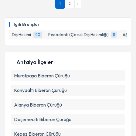
Takvim Talebini Gönder
1
2
›
oluşturun. Size bu uzmandan randevu almanız için bir
takvim hazırlandığında e-posta ile bilgilendireceğiz.
E-posta Adresiniz
İlgili Branşlar
Diş Hekimi
Pedodonti (Çocuk Diş Hekimliği)
Ağız, D
40
8
Kişisel verilerimin işlenmesine ilişkin
Aydınlatma
Metni
'ni okudum ve kişisel verilerimin belirtilen
Antalya İlçeleri
kapsamda işlenmesini kabul ediyorum.
Muratpaşa
Biberon Çürüğü
Takvim Talebini Gönder
Konyaaltı
Biberon Çürüğü
Alanya
Biberon Çürüğü
Döşemealtı
Biberon Çürüğü
Kepez
Biberon Çürüğü