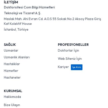
İLETİŞİM
Doktorsitesi Com Bilgi Hizmetleri
Teknoloji ve Ticaret A.Ş.
Maslak Mah. Ahi Evran Cd. A.O.S 55 Sokak No:2 Aksoy Plaza Giriş
Kat Kolektif House
İstanbul, Türkiye
SAĞLIK
PROFESYONELLER
Uzmanlar
Doktorlar İçin
Uzmanlık Alanları
Web Siteniz İçin
Hastalıklar
Kariyer
İşe Alım
Hizmetler
Hastaneler
KURUMSAL
Hakkımızda
Bize Ulaşın