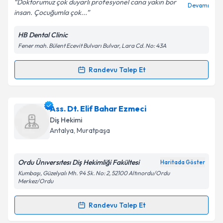
Doktorumuz çok duyarlı profesyonel cana yakın bor
Devamı
insan. Çocuğumla çok...
HB Dental Clinic
Fener mah. Bülent Ecevit Bulvarı Bulvar, Lara Cd. No: 43A
Kişisel verilerimin işlenmesine ilişkin
Aydınlatma
Metni
'ni okudum ve kişisel verilerimin belirtilen
kapsamda işlenmesini kabul ediyorum.
Randevu Talep Et
Randevu Takvimi Talebi
Takvim Talebini Gönder
Dt. Halime Savaş
için randevu takvimi talebi
Ass. Dt. Elif Bahar Ezmeci
oluşturun. Size bu uzmandan randevu almanız için bir
Diş Hekimi
takvim hazırlandığında e-posta ile bilgilendireceğiz.
Antalya
, Muratpaşa
E-posta Adresiniz
Ordu Ünıversıtesı Diş Hekimliği Fakültesi
Haritada Göster
Kumbaşı, Güzelyalı Mh. 94 Sk. No: 2, 52100 Altınordu/Ordu
Merkez/Ordu
Kişisel verilerimin işlenmesine ilişkin
Aydınlatma
Randevu Talep Et
Metni
'ni okudum ve kişisel verilerimin belirtilen
Randevu Takvimi Talebi
kapsamda işlenmesini kabul ediyorum.