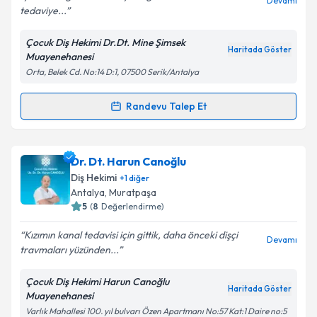
Devamı
tedaviye...
Çocuk Diş Hekimi Dr.Dt. Mine Şimsek
Haritada Göster
Muayenehanesi
Kişisel verilerimin işlenmesine ilişkin
Aydınlatma
Orta, Belek Cd. No:14 D:1, 07500 Serik/Antalya
Metni
'ni okudum ve kişisel verilerimin belirtilen
kapsamda işlenmesini kabul ediyorum.
Randevu Talep Et
Randevu Takvimi Talebi
Takvim Talebini Gönder
Dr. Dt. Mine Şimşek
için randevu takvimi talebi
Dr. Dt. Harun Canoğlu
oluşturun. Size bu uzmandan randevu almanız için bir
Diş Hekimi
+
1
diğer
takvim hazırlandığında e-posta ile bilgilendireceğiz.
Antalya
, Muratpaşa
5
(
8
Değerlendirme)
E-posta Adresiniz
Kızımın kanal tedavisi için gittik, daha önceki dişçi
Devamı
travmaları yüzünden...
Çocuk Diş Hekimi Harun Canoğlu
Kişisel verilerimin işlenmesine ilişkin
Aydınlatma
Haritada Göster
Muayenehanesi
Metni
'ni okudum ve kişisel verilerimin belirtilen
Varlık Mahallesi 100. yıl bulvarı Özen Apartmanı No:57 Kat:1 Daire no:5
kapsamda işlenmesini kabul ediyorum.