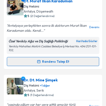
Dt. Ayhan Apaydın
için randevu takvimi talebi
Dt. Murat İlkan Karaduman
oluşturun. Size bu uzmandan randevu almanız için bir
Takvim Talebini Gönder
Diş Hekimi
takvim hazırlandığında e-posta ile bilgilendireceğiz.
Antalya
, Döşemealtı
5
(
2
Değerlendirme)
E-posta Adresiniz
Antalyaya yerleştikten sonra ilk doktorum Murat İlkan
Devamı
Karaduman oldu. Kendi...
Özel Yeniköy Ağız ve Diş Sağlığı Polikliniği
Haritada Göster
Kişisel verilerimin işlenmesine ilişkin
Aydınlatma
Yeniköy Mahallesi Atatürk Caddesi Belediye İş Merkezi No. 454/Z01-101-
Metni
'ni okudum ve kişisel verilerimin belirtilen
102,
kapsamda işlenmesini kabul ediyorum.
Randevu Talep Et
Randevu Takvimi Talebi
Takvim Talebini Gönder
Dt. Murat İlkan Karaduman
için randevu takvimi
Dr. Dt. Mine Şimşek
talebi oluşturun. Size bu uzmandan randevu almanız
Diş Hekimi
+
1
diğer
için bir takvim hazırlandığında e-posta ile
Antalya
, Serik
bilgilendireceğiz.
5
(
1
Değerlendirme)
E-posta Adresiniz
yasinda oğlum var her yere gittik ama bir türlü