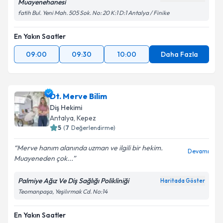
Muayenehanesi
fatih Bul. Yeni Mah. 505 Sok. No: 20 K:1 D:1 Antalya / Finike
En Yakın Saatler
09:00
09:30
10:00
Daha Fazla
Dt. Merve Bilim
Diş Hekimi
Antalya
, Kepez
5
(
7
Değerlendirme)
Merve hanım alanında uzman ve ilgili bir hekim.
Devamı
Muayeneden çok...
Palmiye Ağız Ve Diş Sağlığı Polikliniği
Haritada Göster
Teomanpaşa, Yeşilırmak Cd. No:14
En Yakın Saatler