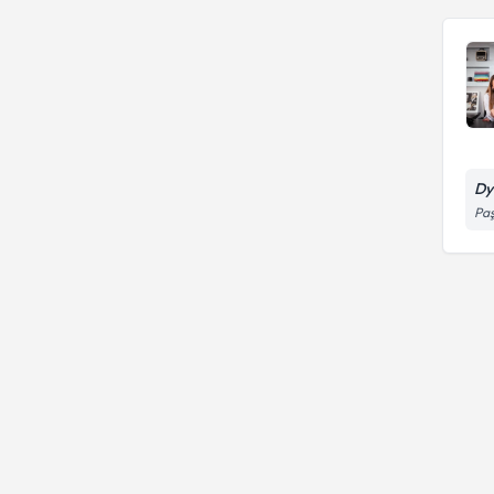
Dy
Paş