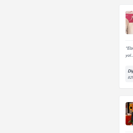
Elz
yol..
Di
821