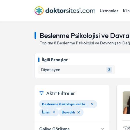
Uzmanlar
Klin
Beslenme Psikolojisi ve Davran
Toplam
8
Beslenme Psikolojisi ve Davranışsal Değ
İlgili Branşlar
Diyetisyen
2
Aktif Filtreler
Beslenme Psikolojisi ve Davranışsal Değişim
İzmir
Bayraklı
Tu
Online Görüşme