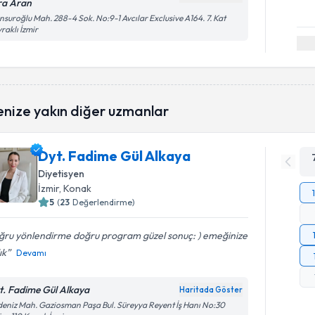
ra Aran
suroğlu Mah. 288-4 Sok. No:9-1 Avcılar Exclusive A164. 7. Kat
raklı İzmir
enize yakın diğer uzmanlar
Dyt. Fadime Gül Alkaya
Diyetisyen
İzmir
, Konak
5
(
23
Değerlendirme)
ğru yönlendirme doğru program güzel sonuç: ) emeğinize
ık
Devamı
t. Fadime Gül Alkaya
Haritada Göster
eniz Mah. Gaziosman Paşa Bul. Süreyya Reyent İş Hanı No:30