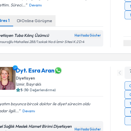
ettim. Süreci...
Devamı
dres
1
Online Görüşme
yetisyen Tuba Kılınç Üzümcü
Haritada Göster
suroğlu Mahallesi 288/1 sokak No:6 İzmir Sitesi K:2 D:4
Dyt. Esra Aran
Diyetisyen
İzmir
, Bayraklı
5
(
10
Değerlendirme)
atım boyunca bircok doktor ile diyet sürecim oldu
dar ilgili...
Devamı
el Sağlık Meslek Hizmet Birimi Diyetisyen
Haritada Göster