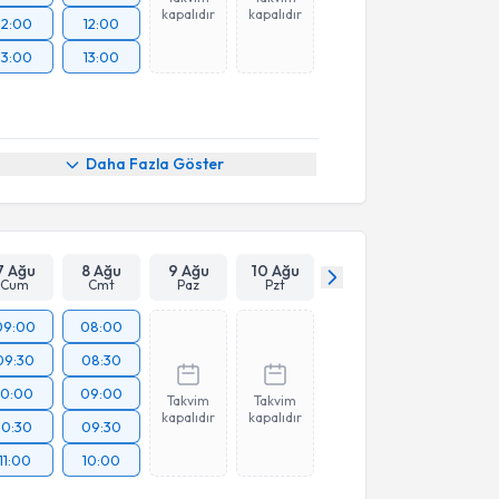
kapalıdır
kapalıdır
12:00
12:00
13:00
13:00
Daha Fazla Göster
7 Ağu
8 Ağu
9 Ağu
10 Ağu
Cum
Cmt
Paz
Pzt
09:00
08:00
09:30
08:30
10:00
09:00
Takvim
Takvim
kapalıdır
kapalıdır
10:30
09:30
11:00
10:00