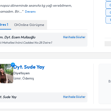
nopoz döneminde seansta kg yağ verebilmem,
amadım. Bir...
Devamı
dres
1
Online Görüşme
m. Dyt. Ecem Mullaoğlu
Haritada Göster
Randevu T
ki Mahallesi İnönü Caddesi No:28 Daire:1
Dyt. Sude
uzmandan ra
posta ile bi
Dyt. Sude Yay
Diyetisyen
E-posta Ad
İzmir
, Ödemiş
B
Randevu T
t. Sude Yay
Haritada Göster
Kişisel
okudum
işlenm