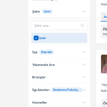
hiss
Şehir
İzmir
Online danışmanlık sunan
A
uzmanları göster
Sadece
İzmir
bölgesinde
Di
uzman ara
Man
İzmir
İlçe
Bayraklı
Yakınımda Ara
Branşlar
Konumuma yakın uzmanları
Bayraklı
göster
Hay
Konak
İlgi Alanları
Beslenme Psikolojisi ve Davranışsal Değişim
buka
Çiğli
Hizmetler
Öz
Diyetisyen