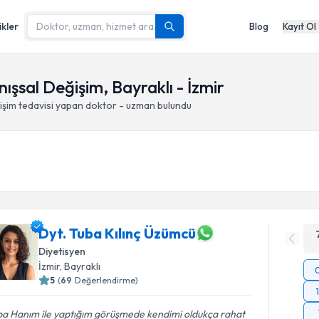
ikler
Blog
Kayıt Ol
ışsal Değişim, Bayraklı - İzmir
işim
tedavisi yapan doktor - uzman bulundu
Dyt. Tuba Kılınç Üzümcü
Diyetisyen
İzmir
, Bayraklı
5
(
69
Değerlendirme)
ba Hanım ile yaptığım görüşmede kendimi oldukça rahat