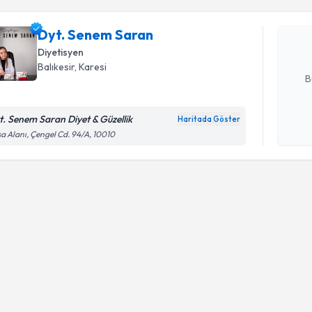
Dyt. Sene
bu uzmandan
Dyt. Senem Saran
posta ile bi
Diyetisyen
E-posta Ad
Balıkesir
, Karesi
B
t. Senem Saran Diyet & Güzellik
Haritada Göster
Kişisel
a Alanı, Çengel Cd. 94/A, 10010
okudum
işlenm