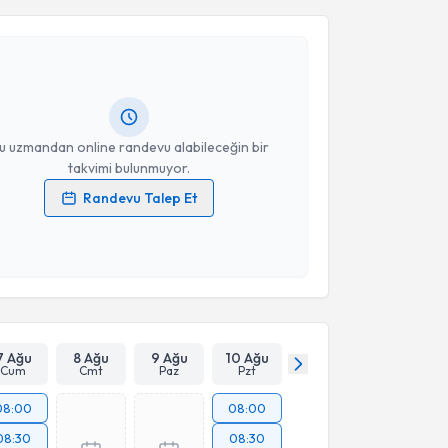
m Arslan
için randevu takvimi talebi oluşturun. Size bu
ndevu almanız için bir takvim hazırlandığında e-
lgilendireceğiz.
resiniz
u uzmandan online randevu alabileceğin bir
takvimi bulunmuyor.
Randevu Talep Et
 verilerimin işlenmesine ilişkin
Aydınlatma Metni
'ni
 ve kişisel verilerimin belirtilen kapsamda
esini kabul ediyorum.
Takvim Talebini Gönder
7 Ağu
8 Ağu
9 Ağu
10 Ağu
Cum
Cmt
Paz
Pzt
08:00
08:00
08:30
08:30