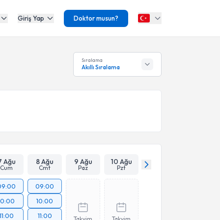
Giriş Yap
Doktor musun?
Sıralama
Akıllı Sıralama
7 Ağu
8 Ağu
9 Ağu
10 Ağu
Cum
Cmt
Paz
Pzt
09:00
09:00
10:00
10:00
11:00
11:00
Takvim
Takvim