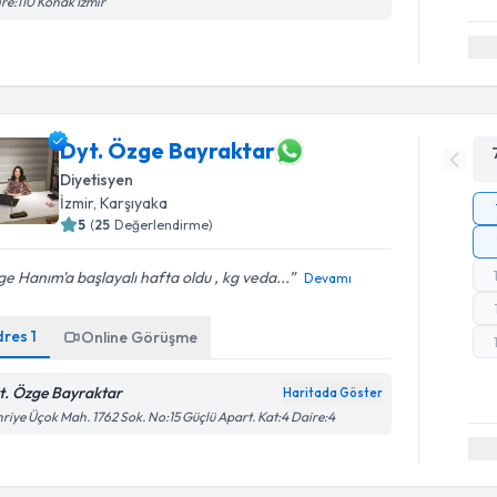
re:110 Konak İzmir
Dyt. Özge Bayraktar
Diyetisyen
İzmir
, Karşıyaka
5
(
25
Değerlendirme)
e Hanım'a başlayalı hafta oldu , kg veda...
Devamı
dres
1
Online Görüşme
t. Özge Bayraktar
Haritada Göster
riye Üçok Mah. 1762 Sok. No:15 Güçlü Apart. Kat:4 Daire:4
Randevu T