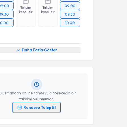
09:00
09:00
Takvim
Takvim
kapalıdır
kapalıdır
09:30
09:30
10:00
10:00
akvimi Talebi
Daha Fazla Göster
 Yay
için randevu takvimi talebi oluşturun. Size bu
ndevu almanız için bir takvim hazırlandığında e-
lgilendireceğiz.
resiniz
u uzmandan online randevu alabileceğin bir
takvimi bulunmuyor.
Randevu Talep Et
akvimi Talebi
 verilerimin işlenmesine ilişkin
Aydınlatma Metni
'ni
 ve kişisel verilerimin belirtilen kapsamda
esini kabul ediyorum.