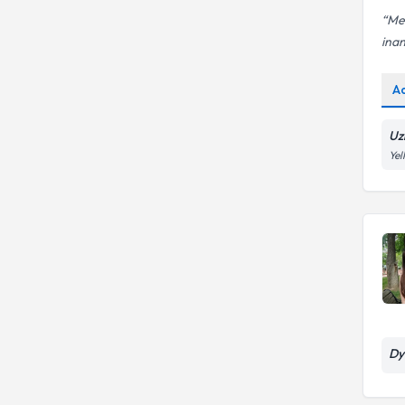
Me
inan
A
Uz
Yel
Dy