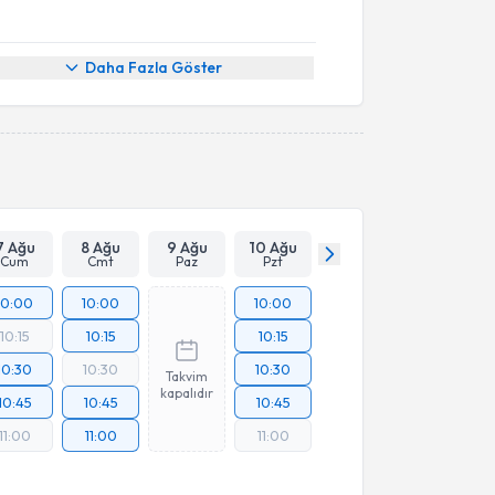
Daha Fazla Göster
7 Ağu
8 Ağu
9 Ağu
10 Ağu
Cum
Cmt
Paz
Pzt
10:00
10:00
10:00
10:15
10:15
10:15
10:30
10:30
10:30
Takvim
kapalıdır
10:45
10:45
10:45
11:00
11:00
11:00