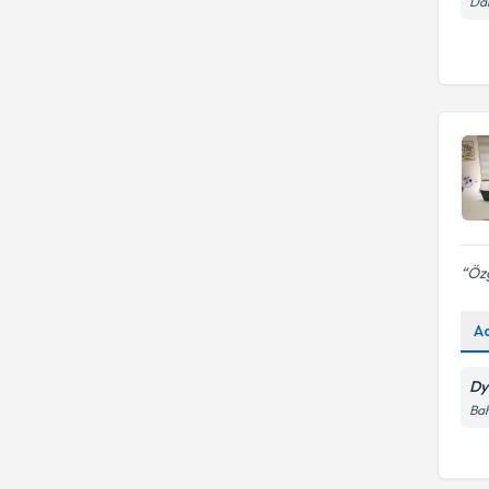
tedavisi
Dai
Hiperlipidemide beslenme
Özg
A
Dy
Bah