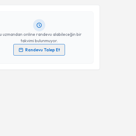
m Saran
için randevu takvimi talebi oluşturun. Size
 randevu almanız için bir takvim hazırlandığında e-
lgilendireceğiz.
Takvim Talebini Gönder
resiniz
u uzmandan online randevu alabileceğin bir
takvimi bulunmuyor.
Randevu Talep Et
 verilerimin işlenmesine ilişkin
Aydınlatma Metni
'ni
 ve kişisel verilerimin belirtilen kapsamda
esini kabul ediyorum.
Takvim Talebini Gönder