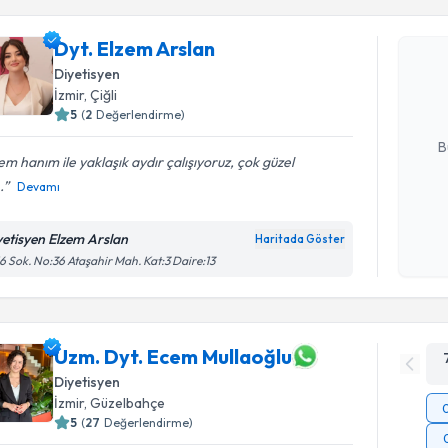
Dyt. Elze
Dyt. Elzem Arslan
uzmandan ra
Diyetisyen
posta ile bi
İzmir
, Çiğli
5
(
2
Değerlendirme)
E-posta Ad
B
em hanım ile yaklaşık aydır çalışıyoruz, çok güzel
.
Devamı
Kişisel
okudum
yetisyen Elzem Arslan
Haritada Göster
işlenm
6 Sok. No:36 Ataşahir Mah. Kat:3 Daire:13
Uzm. Dyt. Ecem Mullaoğlu
Diyetisyen
İzmir
, Güzelbahçe
5
(
27
Değerlendirme)