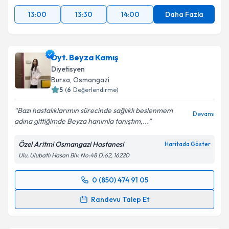
13:00
13:30
14:00
Daha Fazla
Dyt. Beyza Kamış
Diyetisyen
Bursa
, Osmangazi
5
(
6
Değerlendirme)
Bazı hastalıklarımın sürecinde sağlıklı beslenmem
Devamı
adına gittiğimde Beyza hanımla tanıştım,...
Özel Aritmi Osmangazi Hastanesi
Haritada Göster
Ulu, Ulubatlı Hasan Blv. No:48 D:62, 16220
0 (850) 474 91 05
Randevu Takvimi Talebi
Randevu Talep Et
Dyt. Beyza Kamış
için randevu takvimi talebi