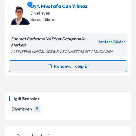
oluşturun. Size bu uzmandan randevu almanız için bir
Dyt. Mustafa Can Yılmaz
takvim hazırlandığında e-posta ile bilgilendireceğiz.
Diyetisyen
E-posta Adresiniz
Bursa
, Nilüfer
Şahmat Beslenme Ve Diyet Danışmanlık
Haritada Göster
Merkezi
Kişisel verilerimin işlenmesine ilişkin
Aydınlatma
ALTİNSEHİR MH ÖZLÜCE BULV SÖNMEZTAŞ SİT A1 BLOK D:24
Metni
'ni okudum ve kişisel verilerimin belirtilen
kapsamda işlenmesini kabul ediyorum.
Randevu Talep Et
Randevu Takvimi Talebi
Takvim Talebini Gönder
Dyt. Mustafa Can Yılmaz
için randevu takvimi talebi
oluşturun. Size bu uzmandan randevu almanız için bir
İlgili Branşlar
takvim hazırlandığında e-posta ile bilgilendireceğiz.
Diyetisyen
5
E-posta Adresiniz