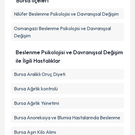
Bursa İlçeleri
Kişisel verilerimin işlenmesine ilişkin
Aydınlatma
Nilüfer
Beslenme Psikolojisi ve Davranışsal Değişim
Metni
'ni okudum ve kişisel verilerimin belirtilen
kapsamda işlenmesini kabul ediyorum.
Osmangazi
Beslenme Psikolojisi ve Davranışsal
Değişim
Takvim Talebini Gönder
Beslenme Psikolojisi ve Davranışsal Değişim
ile İlgili Hastalıklar
Bursa Aralıklı Oruç Diyeti
Bursa Ağırlık kontrolü
Bursa Ağırlık Yönetimi
Bursa Anoreksiya ve Blumia Hastalarında Beslenme
Bursa Aşırı Kilo Alımı