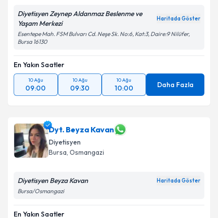
Diyetisyen Zeynep Aldanmaz Beslenme ve
Haritada Göster
Takvim Talebini Gönder
Yaşam Merkezi
Esentepe Mah. FSM Bulvarı Cd. Neşe Sk. No:6, Kat:3, Daire:9 Nilüfer,
Bursa 16130
En Yakın Saatler
10 Ağu
10 Ağu
10 Ağu
Daha Fazla
09:00
09:30
10:00
Dyt. Beyza Kavan
Diyetisyen
Bursa
, Osmangazi
Diyetisyen Beyza Kavan
Haritada Göster
Bursa/Osmangazi
En Yakın Saatler