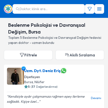
Doktor, klinik ara...
Beslenme Psikolojisi ve Davranışsal
Değişim, Bursa
Toplam
5
Beslenme Psikolojisi ve Davranışsal Değişim
tedavisi
yapan doktor - uzman bulundu
Filtrele
Akıllı Sıralama
Uzm. Dyt. Deniz Eriş
Diyetisyen
Bursa
, Nilüfer
5
(
37
Değerlendirme)
Kendisiyle aydır çalışmamıza rağmen epey ilerleme
Devamı
sağladık. Kişiye özel...