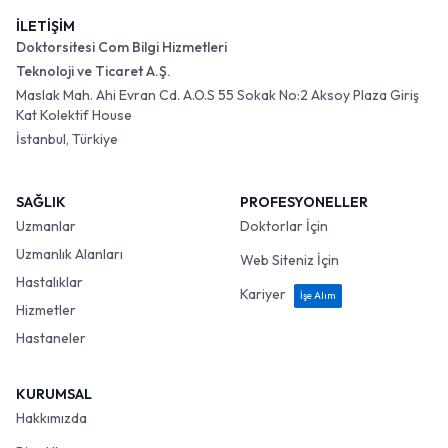
İLETİŞİM
Doktorsitesi Com Bilgi Hizmetleri
Teknoloji ve Ticaret A.Ş.
Maslak Mah. Ahi Evran Cd. A.O.S 55 Sokak No:2 Aksoy Plaza Giriş
Kat Kolektif House
İstanbul, Türkiye
SAĞLIK
PROFESYONELLER
Uzmanlar
Doktorlar İçin
Uzmanlık Alanları
Web Siteniz İçin
Hastalıklar
Kariyer
İşe Alım
Hizmetler
Hastaneler
KURUMSAL
Hakkımızda