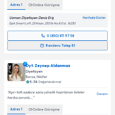
Adres
1
Online Görüşme
Uzman Diyetisyen Deniz Eriş
Haritada Göster
Epik Smart Loft, 23 Nisan, 253 Sk No:8 D:6 , 16230
0 (850) 811 97 58
Randevu Takvimi Talebi
Randevu Talep Et
Uzm. Dyt. Deniz Eriş
için randevu takvimi talebi
oluşturun. Size bu uzmandan randevu almanız için bir
Dyt. Zeynep Aldanmaz
takvim hazırlandığında e-posta ile bilgilendireceğiz.
Diyetisyen
E-posta Adresiniz
Bursa
, Nilüfer
5
(
38
Değerlendirme)
Aşırı tatlı sadece sana yönelik hazırlanan listeler
Devamı
harika zorunlu...
Kişisel verilerimin işlenmesine ilişkin
Aydınlatma
Metni
'ni okudum ve kişisel verilerimin belirtilen
Adres
1
Online Görüşme
kapsamda işlenmesini kabul ediyorum.