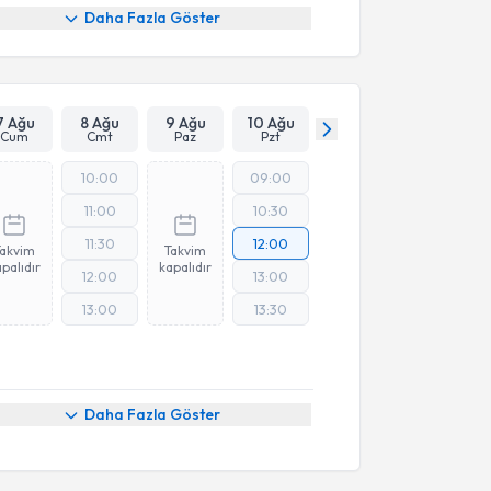
Daha Fazla Göster
7 Ağu
8 Ağu
9 Ağu
10 Ağu
Cum
Cmt
Paz
Pzt
10:00
09:00
11:00
10:30
11:30
12:00
Takvim
Takvim
palıdır
kapalıdır
12:00
13:00
13:00
13:30
Daha Fazla Göster