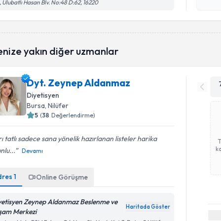
işlenm
, Ulubatlı Hasan Blv. No:48 D:62, 16220
enize yakın diğer uzmanlar
Dyt. Zeynep Aldanmaz
Diyetisyen
Bursa
, Nilüfer
5
(
38
Değerlendirme)
rı tatlı sadece sana yönelik hazırlanan listeler harika
ka
nlu...
Devamı
dres
1
Online Görüşme
yetisyen Zeynep Aldanmaz Beslenme ve
Haritada Göster
şam Merkezi