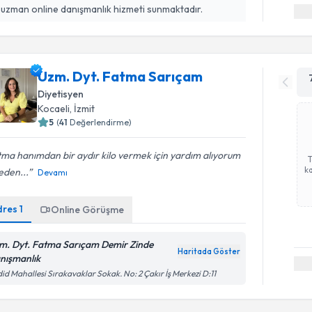
 uzman online danışmanlık hizmeti sunmaktadır.
Uzm. Dyt. Fatma Sarıçam
Diyetisyen
Kocaeli
, İzmit
5
(
41
Değerlendirme)
ma hanımdan bir aydır kilo vermek için yardım alıyorum
ka
eden...
Devamı
dres
1
Online Görüşme
m. Dyt. Fatma Sarıçam Demir Zinde
Haritada Göster
nışmanlık
id Mahallesi Sırakavaklar Sokak. No: 2 Çakır İş Merkezi D:11