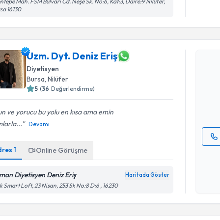
ntepe Mah. FSM Bulvarı Cd. Neşe Sk. No:6, Kat:3, Daire:9 Nilüfer,
sa 16130
Randevu T
Uzm. Dyt. Deniz Eriş
Uzm. Dyt. 
Diyetisyen
bu uzmandan
Bursa
, Nilüfer
posta ile bi
5
(
36
Değerlendirme)
E-posta Ad
n ve yorucu bu yolu en kısa ama emin
larla...
Devamı
dres
1
Online Görüşme
Kişisel
okudum
işlenm
man Diyetisyen Deniz Eriş
Haritada Göster
Randevu T
k Smart Loft, 23 Nisan, 253 Sk No:8 D:6 , 16230
Dyt. Must