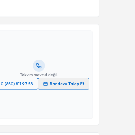
akvimi Talebi
Deniz Eriş
için randevu takvimi talebi oluşturun. Size
 randevu almanız için bir takvim hazırlandığında e-
lgilendireceğiz.
resiniz
Takvim mevcut değil.
0 (850) 811 97 58
Randevu Talep Et
 verilerimin işlenmesine ilişkin
Aydınlatma Metni
'ni
 ve kişisel verilerimin belirtilen kapsamda
esini kabul ediyorum.
akvimi Talebi
Takvim Talebini Gönder
afa Can Yılmaz
için randevu takvimi talebi oluşturun.