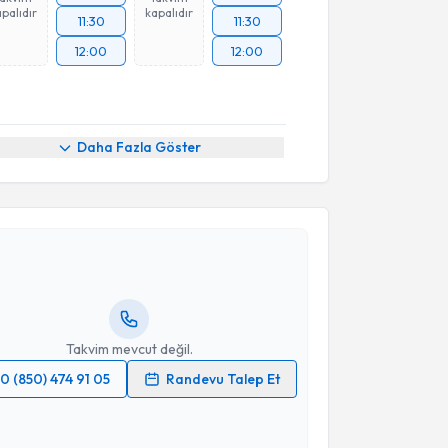
palıdır
kapalıdır
11:30
11:30
12:00
12:00
Daha Fazla Göster
akvimi Talebi
a Kamış
için randevu takvimi talebi oluşturun. Size bu
ndevu almanız için bir takvim hazırlandığında e-
lgilendireceğiz.
resiniz
Takvim mevcut değil.
0 (850) 474 91 05
Randevu Talep Et
 verilerimin işlenmesine ilişkin
Aydınlatma Metni
'ni
 ve kişisel verilerimin belirtilen kapsamda