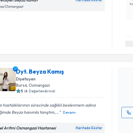
yetisyen Beyza Kavan
Haritada Göster
ka
rsa/Osmangazi
Randevu T
Dyt. Beyz
Dyt. Beyza Kamış
uzmandan ra
Diyetisyen
posta ile bi
Bursa
, Osmangazi
5
(
6
Değerlendirme)
E-posta Ad
ı hastalıklarımın sürecinde sağlıklı beslenmem adına
iğimde Beyza hanımla tanıştım,...
Devamı
Kişisel
okudum
el Aritmi Osmangazi Hastanesi
Haritada Göster