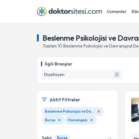
Uzmanlar
Klin
Beslenme Psikolojisi ve Davr
Toplam
10
Beslenme Psikolojisi ve Davranışsal De
İlgili Branşlar
Diyetisyen
2
Aktif Filtreler
Beslenme Psikolojisi ve Davranışsal Değişim
Bursa
Osmangazi
Şehir
Bursa