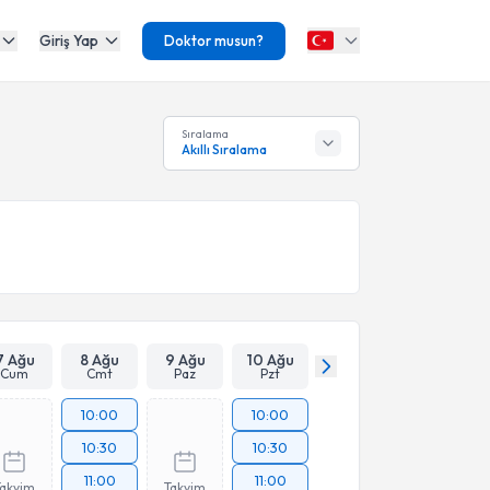
Giriş Yap
Doktor musun?
Sıralama
Akıllı Sıralama
7 Ağu
8 Ağu
9 Ağu
10 Ağu
Cum
Cmt
Paz
Pzt
10:00
10:00
10:30
10:30
11:00
11:00
Takvim
Takvim