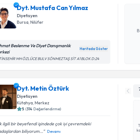
Size bu uzm
Dyt. Mustafa Can Yılmaz
hazırlandığ
Diyetisyen
Bursa
, Nilüfer
E-posta Ad
B
hmat Beslenme Ve Diyet Danışmanlık
Haritada Göster
rkezi
Kişisel
TİNSEHİR MH ÖZLÜCE BULV SÖNMEZTAŞ SİT A1 BLOK D:24
okudum
işlenm
Dyt. Metin Öztürk
Diyetisyen
Kütahya
, Merkez
5
(
314
Değerlendirme)
 ilgili bir beyefendi işindede çok iyi çevremdeki
ka
daşlardan biliyorum...
Devamı