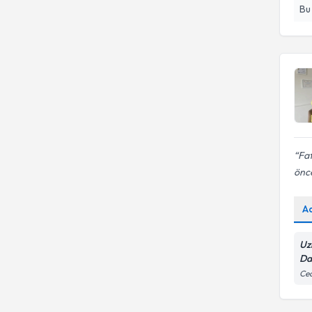
Bu
Fat
önc
A
Uz
Da
Ced