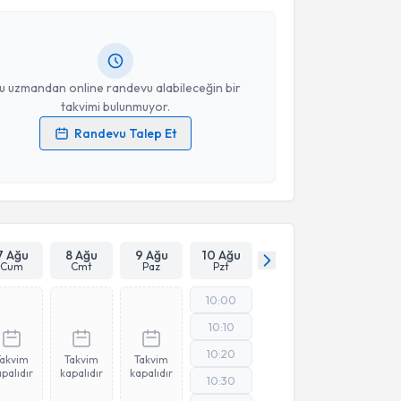
andan randevu almanız için bir takvim
ında e-posta ile bilgilendireceğiz.
resiniz
u uzmandan online randevu alabileceğin bir
takvimi bulunmuyor.
Randevu Talep Et
 verilerimin işlenmesine ilişkin
Aydınlatma Metni
'ni
 ve kişisel verilerimin belirtilen kapsamda
esini kabul ediyorum.
Takvim Talebini Gönder
7 Ağu
8 Ağu
9 Ağu
10 Ağu
Cum
Cmt
Paz
Pzt
10:00
10:10
10:20
Takvim
Takvim
Takvim
palıdır
kapalıdır
kapalıdır
10:30