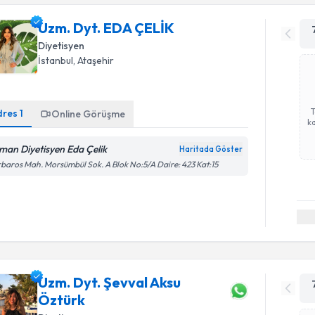
Uzm. Dyt. EDA ÇELİK
Diyetisyen
İstanbul
, Ataşehir
dres
1
Online Görüşme
ka
man Diyetisyen Eda Çelik
Haritada Göster
baros Mah. Morsümbül Sok. A Blok No:5/A Daire: 423 Kat:15
Uzm. Dyt. Şevval Aksu
Öztürk