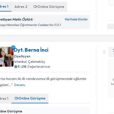
dres
1
Adres
2
Online Görüşme
yetisyen Metin Öztürk
Haritada Göster
paşa Mahallesi Öğretmenler Caddesi No:11 D:1
Dyt. Berna İnci
Diyetisyen
İstanbul
, Çekmeköy
5
(
218
Değerlendirme)
na hocam ile ilk randevumuz ilk görüşmenizde oğlumla
ka
güzel...
Devamı
Online Görüşme
dres
1
line Görüşme