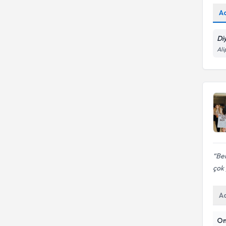
A
Di
Ali
Ber
çok 
A
On