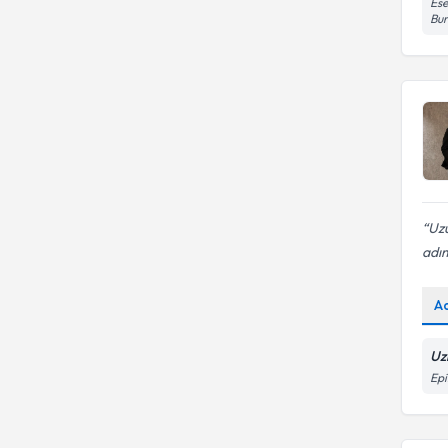
Ese
Bur
Uzu
adım
A
Uz
Epi