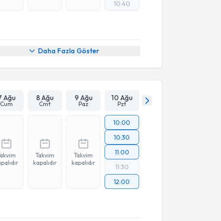
10:40
Daha Fazla Göster
7 Ağu
8 Ağu
9 Ağu
10 Ağu
Cum
Cmt
Paz
Pzt
10:00
10:30
11:00
Takvim
Takvim
Takvim
palıdır
kapalıdır
kapalıdır
11:30
12:00