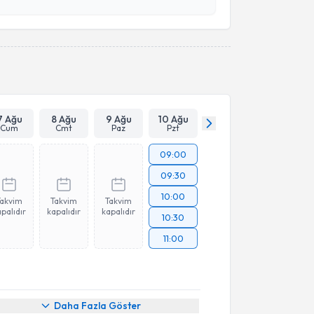
esini kabul ediyorum.
Takvim Talebini Gönder
7 Ağu
8 Ağu
9 Ağu
10 Ağu
Cum
Cmt
Paz
Pzt
09:00
09:30
10:00
Takvim
Takvim
Takvim
palıdır
kapalıdır
kapalıdır
10:30
11:00
Daha Fazla Göster