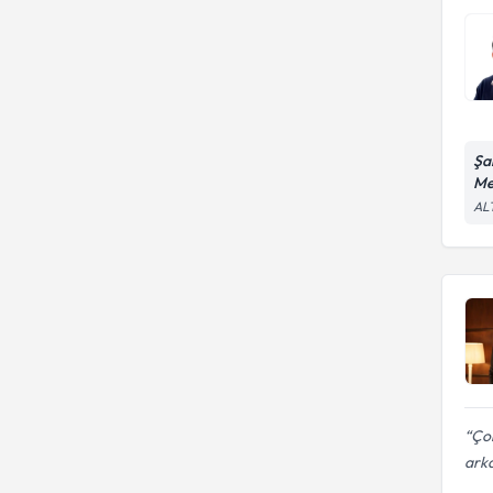
Şa
Me
AL
Çok
arka