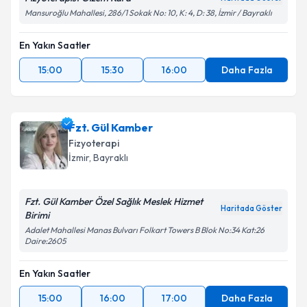
Mansuroğlu Mahallesi, 286/1 Sokak No: 10, K: 4, D: 38, İzmir / Bayraklı
En Yakın Saatler
15:00
15:30
16:00
Daha Fazla
Fzt. Gül Kamber
Fizyoterapi
İzmir
, Bayraklı
Fzt. Gül Kamber Özel Sağlık Meslek Hizmet
Haritada Göster
Birimi
Adalet Mahallesi Manas Bulvarı Folkart Towers B Blok No:34 Kat:26
Daire:2605
En Yakın Saatler
15:00
16:00
17:00
Daha Fazla