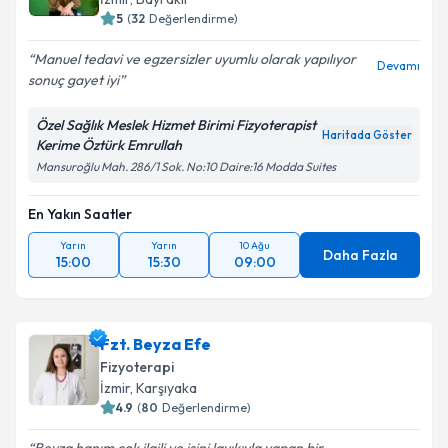
5
(
32
Değerlendirme)
Manuel tedavi ve egzersizler uyumlu olarak yapılıyor
Devamı
sonuç gayet iyi
Özel Sağlık Meslek Hizmet Birimi Fizyoterapist
Haritada Göster
Kerime Öztürk Emrullah
Mansuroğlu Mah. 286/1 Sok. No:10 Daire:16 Modda Suites
En Yakın Saatler
Yarın
Yarın
10 Ağu
Daha Fazla
15:00
15:30
09:00
Fzt. Beyza Efe
Fizyoterapi
İzmir
, Karşıyaka
4.9
(
80
Değerlendirme)