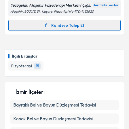
Yüzügüldü Ataşehir Fizyoterapi Merkezi ( Çiğli)
Haritada Göster
Kişisel verilerimin işlenmesine ilişkin
Aydınlatma
Ataşehir, 8001/3. Sk. Kaşarcı Plaza Apt No:17 D:9, 35620
Metni
'ni okudum ve kişisel verilerimin belirtilen
kapsamda işlenmesini kabul ediyorum.
Randevu Talep Et
Randevu Takvimi Talebi
Takvim Talebini Gönder
Fzt. Anıl Ersoy
için randevu takvimi talebi oluşturun.
Size bu uzmandan randevu almanız için bir takvim
İlgili Branşlar
hazırlandığında e-posta ile bilgilendireceğiz.
Fizyoterapi
15
E-posta Adresiniz
İzmir İlçeleri
Kişisel verilerimin işlenmesine ilişkin
Aydınlatma
Bayraklı
Metni
Bel ve Boyun Düzleşmesi Tedavisi
'ni okudum ve kişisel verilerimin belirtilen
kapsamda işlenmesini kabul ediyorum.
Konak
Bel ve Boyun Düzleşmesi Tedavisi
Takvim Talebini Gönder