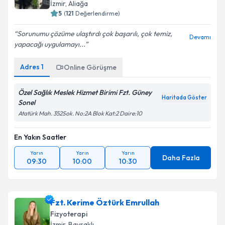
İzmir
, Aliağa
5
(
121
Değerlendirme)
Sorunumu çözüme ulaştırdı çok başarılı, çok temiz,
Devamı
yapacağı uygulamayı...
Adres
1
Online Görüşme
Özel Sağlık Meslek Hizmet Birimi Fzt. Güney
Haritada Göster
Sonel
Atatürk Mah. 352Sok. No:2A Blok Kat:2 Daire:10
En Yakın Saatler
Yarın
Yarın
Yarın
Daha Fazla
09:30
10:00
10:30
Fzt. Kerime Öztürk Emrullah
Fizyoterapi
İzmir
, Bayraklı