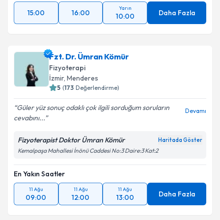
Yarın
15:00
16:00
Daha Fazla
10:00
Fzt. Dr. Ümran Kömür
Fizyoterapi
İzmir
, Menderes
5
(
173
Değerlendirme)
Güler yüz sonuç odaklı çok ilgili sorduğum soruların
Devamı
cevabını...
Fizyoterapist Doktor Ümran Kömür
Haritada Göster
Kemalpaşa Mahallesi İnönü Caddesi No:3 Daire:3 Kat:2
En Yakın Saatler
11 Ağu
11 Ağu
11 Ağu
Daha Fazla
09:00
12:00
13:00