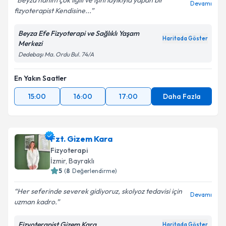
Beyza hanım çok ilgili ve işini layıkıyla yapan bir
Devamı
fizyoterapist Kendisine...
Beyza Efe Fizyoterapi ve Sağlıklı Yaşam
Haritada Göster
Merkezi
Dedebaşı Ma. Ordu Bul. 74/A
En Yakın Saatler
15:00
16:00
17:00
Daha Fazla
Fzt. Gizem Kara
Fizyoterapi
İzmir
, Bayraklı
5
(
8
Değerlendirme)
Her seferinde severek gidiyoruz, skolyoz tedavisi için
Devamı
uzman kadro.
Fizyoterapist Gizem Kara
Haritada Göster