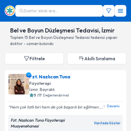
Doktor, klinik ara...
Bel ve Boyun Düzleşmesi Tedavisi, İzmir
Toplam
15
Bel ve Boyun Düzleşmesi Tedavisi
tedavisi yapan
doktor - uzman bulundu
Filtrele
Akıllı Sıralama
Fzt. Nazlıcan Tuna
Fizyoterapi
İzmir
, Bayraklı
5
(
17
Değerlendirme)
Devamı
Hem çok tatlı biri hem de çok başarılı bir eğitmen....
Fzt. Nazlıcan Tuna Fizyoterapi
Haritada Göster
Muayenehanesi