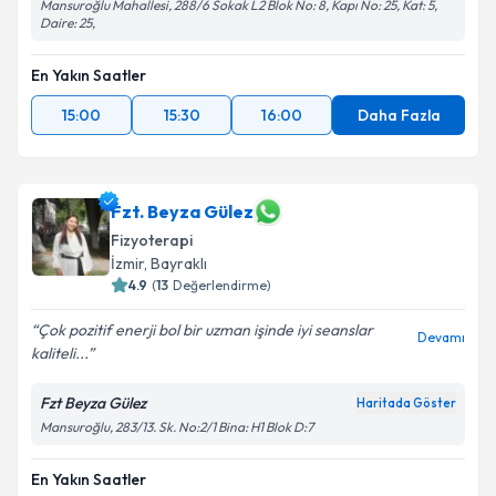
Mansuroğlu Mahallesi, 288/6 Sokak L2 Blok No: 8, Kapı No: 25, Kat: 5,
Daire: 25,
En Yakın Saatler
15:00
15:30
16:00
Daha Fazla
Fzt. Beyza Gülez
Fizyoterapi
İzmir
, Bayraklı
4.9
(
13
Değerlendirme)
Çok pozitif enerji bol bir uzman işinde iyi seanslar
Devamı
kaliteli...
Fzt Beyza Gülez
Haritada Göster
Mansuroğlu, 283/13. Sk. No:2/1 Bina: H1 Blok D:7
En Yakın Saatler