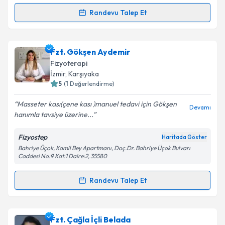
Kişisel verilerimin işlenmesine ilişkin
Aydınlatma
Randevu Talep Et
Randevu Takvimi Talebi
Metni
'ni okudum ve kişisel verilerimin belirtilen
kapsamda işlenmesini kabul ediyorum.
Fzt. Ümran Aksu
için randevu takvimi talebi
Fzt. Gökşen Aydemir
oluşturun. Size bu uzmandan randevu almanız için bir
Takvim Talebini Gönder
Fizyoterapi
takvim hazırlandığında e-posta ile bilgilendireceğiz.
İzmir
, Karşıyaka
5
(
1
Değerlendirme)
E-posta Adresiniz
Masseter kası(çene kası )manuel tedavi için Gökşen
Devamı
hanımla tavsiye üzerine...
Fizyostep
Haritada Göster
Kişisel verilerimin işlenmesine ilişkin
Aydınlatma
Bahriye Üçok, Kamil Bey Apartmanı, Doç.Dr. Bahriye Üçok Bulvarı
Metni
'ni okudum ve kişisel verilerimin belirtilen
Caddesi No:9 Kat:1 Daire:2, 35580
kapsamda işlenmesini kabul ediyorum.
Randevu Talep Et
Randevu Takvimi Talebi
Takvim Talebini Gönder
Fzt. Gökşen Aydemir
için randevu takvimi talebi
Fzt. Çağla İçli Belada