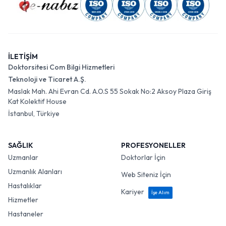
İLETİŞİM
Doktorsitesi Com Bilgi Hizmetleri
Teknoloji ve Ticaret A.Ş.
Maslak Mah. Ahi Evran Cd. A.O.S 55 Sokak No:2 Aksoy Plaza Giriş
Kat Kolektif House
İstanbul, Türkiye
SAĞLIK
PROFESYONELLER
Uzmanlar
Doktorlar İçin
Uzmanlık Alanları
Web Siteniz İçin
Hastalıklar
Kariyer
İşe Alım
Hizmetler
Hastaneler