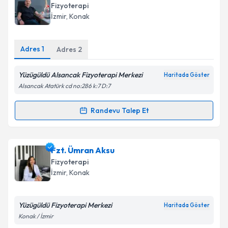
Fizyoterapi
İzmir
, Konak
Adres
1
Adres
2
Yüzügüldü Alsancak Fizyoterapi Merkezi
Haritada Göster
Alsancak Atatürk cd no:286 k:7 D:7
Randevu Talep Et
Randevu Takvimi Talebi
Fzt. Rıdvan Yüzügüldü
için randevu takvimi talebi
Fzt. Ümran Aksu
oluşturun. Size bu uzmandan randevu almanız için bir
Fizyoterapi
takvim hazırlandığında e-posta ile bilgilendireceğiz.
İzmir
, Konak
E-posta Adresiniz
Yüzügüldü Fizyoterapi Merkezi
Haritada Göster
Konak / İzmir