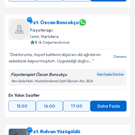
Fzt. Özcan Boncukçu
Fizyoterapi
İzmir
, Narlıdere
5
(
4
Değerlendirme)
Doktoruma, hayat kalitemi düşüren diz ağrılarım
Devamı
sebebiyle başvurmuştum. Uyguladığı doğru...
Fizyoterapist Özcan Boncukçu
Haritada Göster
Yeni Kale Mah. Mustafa Kemal Sahil Bulvarı No: 35/A
En Yakın Saatler
15:00
16:00
17:00
Daha Fazla
Fzt. Rıdvan Yüzügüldü