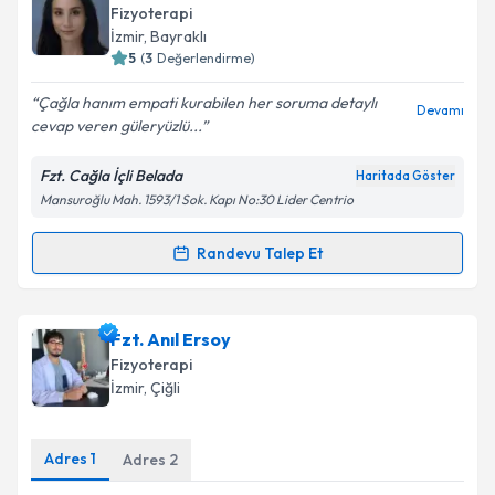
oluşturun. Size bu uzmandan randevu almanız için bir
Fizyoterapi
takvim hazırlandığında e-posta ile bilgilendireceğiz.
İzmir
, Bayraklı
5
(
3
Değerlendirme)
E-posta Adresiniz
Çağla hanım empati kurabilen her soruma detaylı
Devamı
cevap veren güleryüzlü...
Fzt. Cağla İçli Belada
Haritada Göster
Kişisel verilerimin işlenmesine ilişkin
Aydınlatma
Mansuroğlu Mah. 1593/1 Sok. Kapı No:30 Lider Centrio
Metni
'ni okudum ve kişisel verilerimin belirtilen
kapsamda işlenmesini kabul ediyorum.
Randevu Talep Et
Randevu Takvimi Talebi
Takvim Talebini Gönder
Fzt. Çağla İçli Belada
için randevu takvimi talebi
Fzt. Anıl Ersoy
oluşturun. Size bu uzmandan randevu almanız için bir
Fizyoterapi
takvim hazırlandığında e-posta ile bilgilendireceğiz.
İzmir
, Çiğli
E-posta Adresiniz
Adres
1
Adres
2