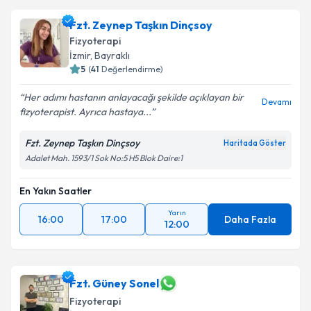
Fzt. Zeynep Taşkın Dinçsoy
Fizyoterapi
İzmir
, Bayraklı
5
(
41
Değerlendirme)
Her adımı hastanın anlayacağı şekilde açıklayan bir
Devamı
fizyoterapist. Ayrıca hastaya...
Fzt. Zeynep Taşkın Dinçsoy
Haritada Göster
Adalet Mah. 1593/1 Sok No:5 H5 Blok Daire:1
En Yakın Saatler
Yarın
16:00
17:00
Daha Fazla
12:00
Fzt. Güney Sonel
Fizyoterapi