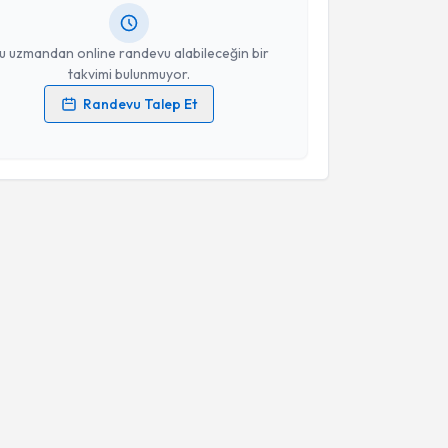
resiniz
u uzmandan online randevu alabileceğin bir
takvimi bulunmuyor.
Randevu Talep Et
 verilerimin işlenmesine ilişkin
Aydınlatma Metni
'ni
 ve kişisel verilerimin belirtilen kapsamda
esini kabul ediyorum.
Takvim Talebini Gönder