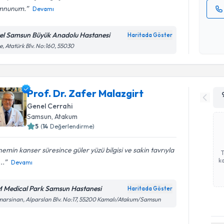
mnunum.
Devamı
Kişisel
okudum
el Samsun Büyük Anadolu Hastanesi
Haritada Göster
işlenm
e, Atatürk Blv. No:160, 55030
Prof. Dr. Zafer Malazgirt
Genel Cerrahi
Samsun
, Atakum
5
(
14
Değerlendirme)
emin kanser süresince güler yüzü bilgisi ve sakin tavrıyla
ka
..
Devamı
 Medical Park Samsun Hastanesi
Haritada Göster
arsinan, Alparslan Blv. No:17, 55200 Kamalı/Atakum/Samsun