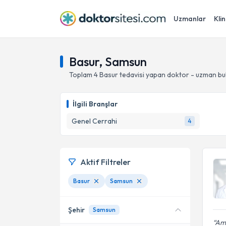
Uzmanlar
Klin
Basur, Samsun
Toplam
4
Basur
tedavisi yapan doktor - uzman bu
İlgili Branşlar
Genel Cerrahi
4
Aktif Filtreler
Basur
Samsun
Şehir
Samsun
Ame