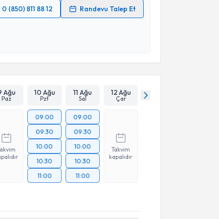
0 (850) 811 88 12
Randevu Talep Et
 verilerimin işlenmesine ilişkin
Aydınlatma Metni
'ni
 ve kişisel verilerimin belirtilen kapsamda
esini kabul ediyorum.
Takvim Talebini Gönder
9 Ağu
10 Ağu
11 Ağu
12 Ağu
Paz
Pzt
Sal
Çar
09:00
09:00
09:30
09:30
10:00
10:00
Takvim
Takvim
palıdır
kapalıdır
10:30
10:30
11:00
11:00