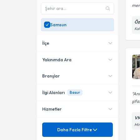
me
Öz
Samsun
Kal
İlçe
Yakınımda Ara
Branşlar
Konumuma yakın uzmanları
Canik
göster
Atakum
İlgi Alanları
Basur
Ann
şifa.
İlkadım
Hizmetler
Genel Cerrahi
VM
Mim
Mezuniyet
Basur
Daha Fazla Filtre