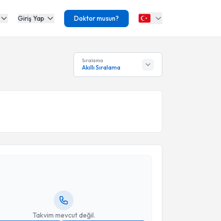
Giriş Yap
Doktor musun?
Sıralama
Akıllı Sıralama
akvimi Talebi
edat Ocak
için randevu takvimi talebi oluşturun. Size
 randevu almanız için bir takvim hazırlandığında e-
lgilendireceğiz.
resiniz
Takvim mevcut değil.