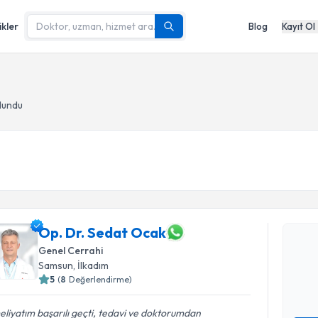
ikler
Blog
Kayıt Ol
lundu
Randevu T
Op. Dr. S
Op. Dr. Sedat Ocak
bu uzmandan
Genel Cerrahi
posta ile bi
Samsun
, İlkadım
5
(
8
Değerlendirme)
E-posta Ad
liyatım başarılı geçti, tedavi ve doktorumdan