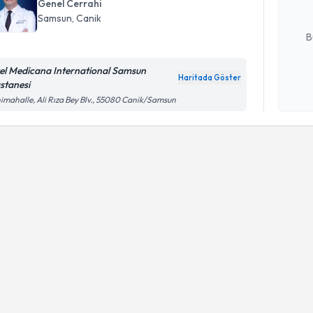
Genel Cerrahi
Samsun
, Canik
E-posta Ad
B
el Medicana International Samsun
Haritada Göster
stanesi
Kişisel
imahalle, Ali Rıza Bey Blv., 55080 Canik/Samsun
okudum
işlenm