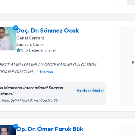
Randevu T
Doç. Dr. Sönmez Ocak
Doç. Dr. 
Size bu uzm
Genel Cerrahi
hazırlandığ
Samsun
, Canik
5
(
3
Değerlendirme)
E-posta Ad
B
EETT AMELIYATIMI AY ONCE BASARIYLA OLDUM.
ODAN E DÜŞTÜM...
Devamı
Kişisel
el Medicana International Samsun
okudum
Haritada Göster
stanesi
işlenm
Randevu T
i Mah. Şehit Mesut Birinci Cad.No:85
Op. Dr. Ö
Size bu uzm
Op. Dr. Ömer Faruk Bük
hazırlandığ