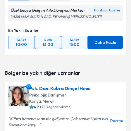
Özel Enoya Gelişim Aile Danışma Merkezi
Haritada Göster
YAZIR MAH. SULTAN CAD. REYHAN İŞ MERKEZİ NO:34/311
En Yakın Saatler
12 Ağu
12 Ağu
12 Ağu
Daha Fazla
10:00
13:00
15:00
Bölgenize yakın diğer uzmanlar
Psk. Dan. Kübra Dinçel Hınıs
Psikolojik Danışman
Konya
, Meram
4.9
(
21
Değerlendirme)
Kübra hanıma seanstır gidiyoruz. Çok samimi işten biri
Devamı
Sorunlara karşı...