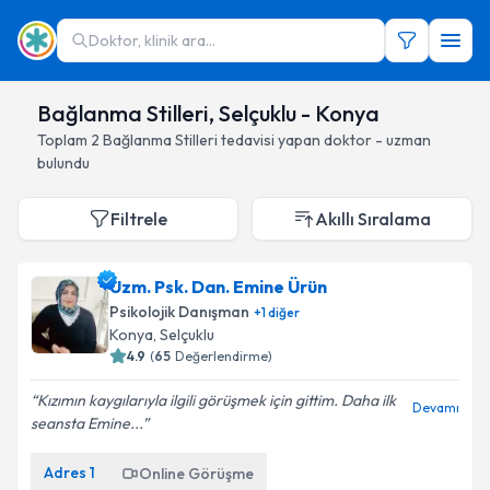
Doktor, klinik ara...
Bağlanma Stilleri, Selçuklu - Konya
Toplam
2
Bağlanma Stilleri
tedavisi yapan doktor - uzman
bulundu
Filtrele
Akıllı Sıralama
Uzm. Psk. Dan. Emine Ürün
Psikolojik Danışman
+
1
diğer
Konya
, Selçuklu
4.9
(
65
Değerlendirme)
Kızımın kaygılarıyla ilgili görüşmek için gittim. Daha ilk
Devamı
seansta Emine...
Adres
1
Online Görüşme