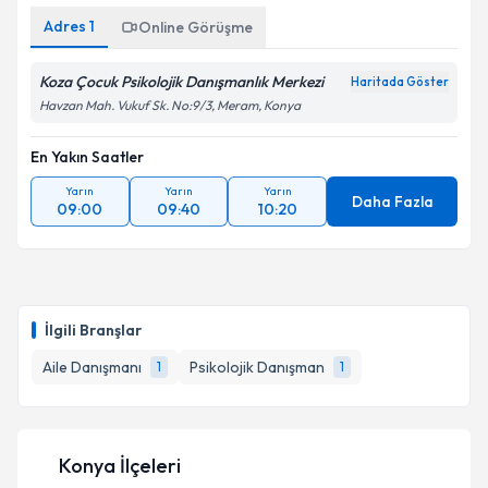
Adres
1
Online Görüşme
Koza Çocuk Psikolojik Danışmanlık Merkezi
Haritada Göster
Havzan Mah. Vukuf Sk. No:9/3, Meram, Konya
En Yakın Saatler
Yarın
Yarın
Yarın
Daha Fazla
09:00
09:40
10:20
İlgili Branşlar
Aile Danışmanı
Psikolojik Danışman
1
1
Konya İlçeleri