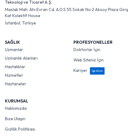
Teknoloji ve Ticaret A.Ş.
Maslak Mah. Ahi Evran Cd. A.O.S 55 Sokak No:2 Aksoy Plaza Giriş
Kat Kolektif House
İstanbul, Türkiye
SAĞLIK
PROFESYONELLER
Uzmanlar
Doktorlar İçin
Uzmanlık Alanları
Web Siteniz İçin
Hastalıklar
Kariyer
İşe Alım
Hizmetler
Hastaneler
KURUMSAL
Hakkımızda
Bize Ulaşın
Gizlilik Politikası