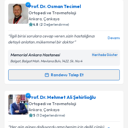
Doç. Dr. Çağrı Neyişci
için randevu takvimi talebi
Prof. Dr. Osman Tecimel
oluşturun. Size bu uzmandan randevu almanız için bir
Ortopedi ve Travmatoloji
takvim hazırlandığında e-posta ile bilgilendireceğiz.
Ankara
, Çankaya
4.8
(
2
Değerlendirme)
E-posta Adresiniz
İlgili birisi sorulara cevap veren.sizin hastalığınızı
Devamı
detaylı anlatan.mükemmel bir doktor
Memorial Ankara Hastanesi
Haritada Göster
Kişisel verilerimin işlenmesine ilişkin
Aydınlatma
Balgat, Balgat Mah. Mevlana Bulv, 1422. Sk. No:4
Metni
'ni okudum ve kişisel verilerimin belirtilen
kapsamda işlenmesini kabul ediyorum.
Randevu Talep Et
Randevu Takvimi Talebi
Takvim Talebini Gönder
Prof. Dr. Osman Tecimel
için randevu takvimi talebi
Prof. Dr. Mehmet Ali Şehirlioğlu
oluşturun. Size bu uzmandan randevu almanız için bir
Ortopedi ve Travmatoloji
takvim hazırlandığında e-posta ile bilgilendireceğiz.
Ankara
, Çankaya
5
(
1
Değerlendirme)
E-posta Adresiniz
Her gün güneş doğuyordu ama benim için değil,çünkü