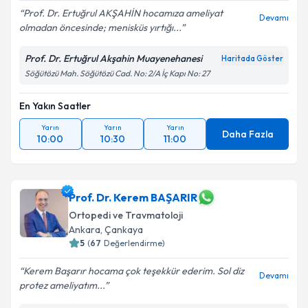
Prof. Dr. Ertuğrul AKŞAHİN hocamıza ameliyat
Devamı
olmadan öncesinde; menisküs yırtığı...
Prof. Dr. Ertuğrul Akşahin Muayenehanesi
Haritada Göster
Söğütözü Mah. Söğütözü Cad. No: 2/A İç Kapı No: 27
En Yakın Saatler
Yarın
Yarın
Yarın
Daha Fazla
10:00
10:30
11:00
Prof. Dr. Kerem BAŞARIR
Ortopedi ve Travmatoloji
Ankara
, Çankaya
5
(
67
Değerlendirme)
Kerem Başarır hocama çok teşekkür ederim. Sol diz
Devamı
protez ameliyatım...