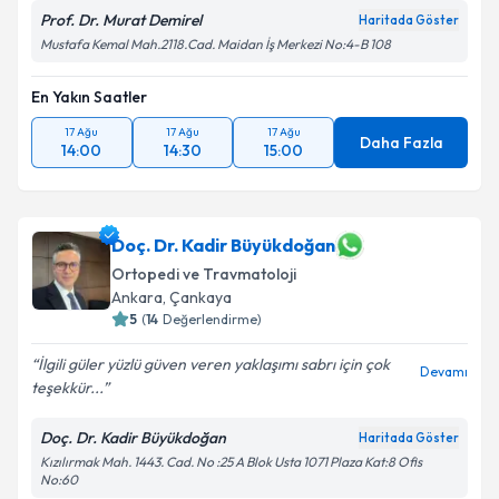
Prof. Dr. Murat Demirel
Haritada Göster
Mustafa Kemal Mah.2118.Cad. Maidan İş Merkezi No:4-B 108
En Yakın Saatler
17 Ağu
17 Ağu
17 Ağu
Daha Fazla
14:00
14:30
15:00
Doç. Dr. Kadir Büyükdoğan
Ortopedi ve Travmatoloji
Ankara
, Çankaya
5
(
14
Değerlendirme)
İlgili güler yüzlü güven veren yaklaşımı sabrı için çok
Devamı
teşekkür...
Doç. Dr. Kadir Büyükdoğan
Haritada Göster
Kızılırmak Mah. 1443. Cad. No :25 A Blok Usta 1071 Plaza Kat:8 Ofis
No:60