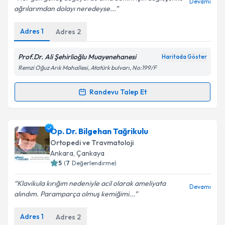
Devamı
ağrılarımdan dolayı neredeyse...
Adres
1
Adres
2
Kişisel verilerimin işlenmesine ilişkin
Aydınlatma
Metni
'ni okudum ve kişisel verilerimin belirtilen
kapsamda işlenmesini kabul ediyorum.
Prof.Dr. Ali Şehirlioğlu Muayenehanesi
Haritada Göster
Remzi Oğuz Arık Mahallesi, Atatürk bulvarı, No:199/F
Takvim Talebini Gönder
Randevu Talep Et
Randevu Takvimi Talebi
Prof. Dr. Mehmet Ali Şehirlioğlu
için randevu
Op. Dr. Bilgehan Tağrikulu
takvimi talebi oluşturun. Size bu uzmandan randevu
Ortopedi ve Travmatoloji
almanız için bir takvim hazırlandığında e-posta ile
Ankara
, Çankaya
bilgilendireceğiz.
5
(
7
Değerlendirme)
E-posta Adresiniz
Klavikula kırığım nedeniyle acil olarak ameliyata
Devamı
alındım. Paramparça olmuş kemiğimi...
Adres
1
Adres
2