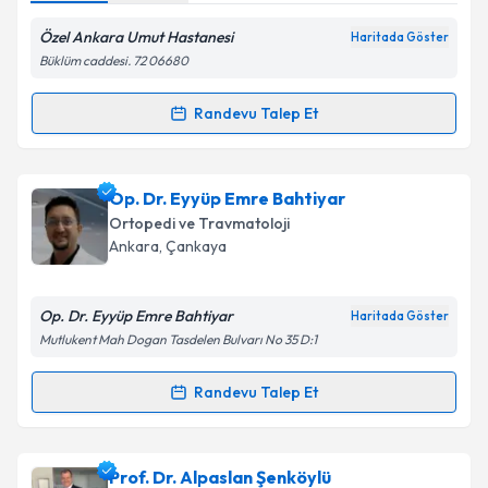
Kişisel verilerimin işlenmesine ilişkin
Aydınlatma
Metni
'ni okudum ve kişisel verilerimin belirtilen
Özel Ankara Umut Hastanesi
Haritada Göster
kapsamda işlenmesini kabul ediyorum.
Büklüm caddesi. 72 06680
Randevu Talep Et
Takvim Talebini Gönder
Randevu Takvimi Talebi
Op. Dr. Bilgehan Tağrikulu
için randevu takvimi
Op. Dr. Eyyüp Emre Bahtiyar
talebi oluşturun. Size bu uzmandan randevu almanız
Ortopedi ve Travmatoloji
için bir takvim hazırlandığında e-posta ile
Ankara
, Çankaya
bilgilendireceğiz.
E-posta Adresiniz
Op. Dr. Eyyüp Emre Bahtiyar
Haritada Göster
Mutlukent Mah Dogan Tasdelen Bulvarı No 35 D:1
Randevu Talep Et
Randevu Takvimi Talebi
Kişisel verilerimin işlenmesine ilişkin
Aydınlatma
Metni
'ni okudum ve kişisel verilerimin belirtilen
kapsamda işlenmesini kabul ediyorum.
Op. Dr. Eyyüp Emre Bahtiyar
için randevu takvimi
Prof. Dr. Alpaslan Şenköylü