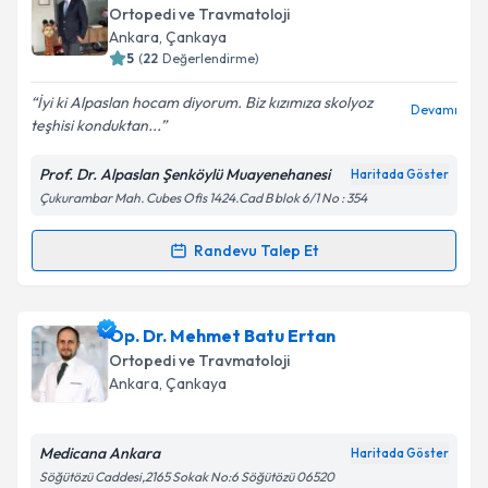
talebi oluşturun. Size bu uzmandan randevu almanız
Ortopedi ve Travmatoloji
için bir takvim hazırlandığında e-posta ile
Takvim Talebini Gönder
Ankara
, Çankaya
bilgilendireceğiz.
5
(
22
Değerlendirme)
E-posta Adresiniz
İyi ki Alpaslan hocam diyorum. Biz kızımıza skolyoz
Devamı
teşhisi konduktan...
Prof. Dr. Alpaslan Şenköylü Muayenehanesi
Haritada Göster
Çukurambar Mah. Cubes Ofis 1424.Cad B blok 6/1 No : 354
Kişisel verilerimin işlenmesine ilişkin
Aydınlatma
Metni
'ni okudum ve kişisel verilerimin belirtilen
kapsamda işlenmesini kabul ediyorum.
Randevu Talep Et
Randevu Takvimi Talebi
Takvim Talebini Gönder
Prof. Dr. Alpaslan Şenköylü
için randevu takvimi
Op. Dr. Mehmet Batu Ertan
talebi oluşturun. Size bu uzmandan randevu almanız
Ortopedi ve Travmatoloji
için bir takvim hazırlandığında e-posta ile
Ankara
, Çankaya
bilgilendireceğiz.
E-posta Adresiniz
Medicana Ankara
Haritada Göster
Söğütözü Caddesi,2165 Sokak No:6 Söğütözü 06520