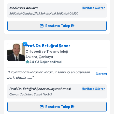
E-posta Adresiniz
Medicana Ankara
Haritada Göster
Söğütözü Caddesi,2165 Sokak No:6 Söğütözü 06520
Randevu Talep Et
Randevu Takvimi Talebi
Kişisel verilerimin işlenmesine ilişkin
Aydınlatma
Metni
'ni okudum ve kişisel verilerimin belirtilen
kapsamda işlenmesini kabul ediyorum.
Op. Dr. Mehmet Derviş Güner
için randevu takvimi
Prof. Dr. Ertuğrul Şener
talebi oluşturun. Size bu uzmandan randevu almanız
Ortopedi ve Travmatoloji
için bir takvim hazırlandığında e-posta ile
Takvim Talebini Gönder
Ankara
, Çankaya
bilgilendireceğiz.
4.6
(
12
Değerlendirme)
E-posta Adresiniz
Hayatta bazı kararlar vardır, insanın içi en başından
Devamı
beri rahattır…...
Prof.Dr. Ertuğrul Şener Muayenehanesi
Haritada Göster
Cinnah Cad.Hava Sokak No:2/5
Kişisel verilerimin işlenmesine ilişkin
Aydınlatma
Metni
'ni okudum ve kişisel verilerimin belirtilen
kapsamda işlenmesini kabul ediyorum.
Randevu Talep Et
Randevu Takvimi Talebi