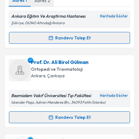
Adres
1
Adres
2
Ankara Eğıtım Ve Araştirma Hastanesı
Haritada Göster
Şükriye, 06340 Altındağ/Ankara
Kişisel verilerimin işlenmesine ilişkin
Aydınlatma
Metni
'ni okudum ve kişisel verilerimin belirtilen
Randevu Talep Et
Randevu Takvimi Talebi
kapsamda işlenmesini kabul ediyorum.
Takvim Talebini Gönder
Doç. Dr. İsmail Murad Pepe
için randevu takvimi
Prof. Dr. Ali Birol Gülman
talebi oluşturun. Size bu uzmandan randevu almanız
Ortopedi ve Travmatoloji
için bir takvim hazırlandığında e-posta ile
Ankara
, Çankaya
bilgilendireceğiz.
E-posta Adresiniz
Bezmialem Vakıf Üniversitesi Tıp Fakültesi
Haritada Göster
İskender Paşa, Adnan Menderes Blv., 34093 Fatih/İstanbul
Randevu Talep Et
Randevu Takvimi Talebi
Kişisel verilerimin işlenmesine ilişkin
Aydınlatma
Metni
'ni okudum ve kişisel verilerimin belirtilen
kapsamda işlenmesini kabul ediyorum.