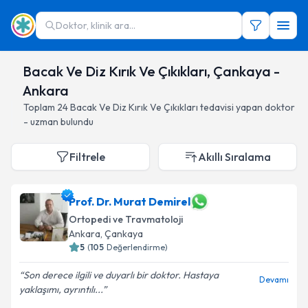
Doktor, klinik ara...
Bacak Ve Diz Kırık Ve Çıkıkları, Çankaya -
Ankara
Toplam
24
Bacak Ve Diz Kırık Ve Çıkıkları
tedavisi yapan doktor
- uzman bulundu
Filtrele
Akıllı Sıralama
Prof. Dr. Murat Demirel
Ortopedi ve Travmatoloji
Ankara
, Çankaya
5
(
105
Değerlendirme)
Son derece ilgili ve duyarlı bir doktor. Hastaya
Devamı
yaklaşımı, ayrıntılı...