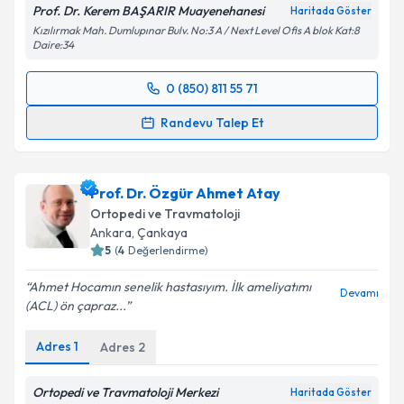
Prof. Dr. Kerem BAŞARIR Muayenehanesi
Haritada Göster
Kızılırmak Mah. Dumlupınar Bulv. No:3 A / Next Level Ofis A blok Kat:8
Daire:34
0 (850) 811 55 71
Randevu Takvimi Talebi
Randevu Talep Et
Prof. Dr. Kerem BAŞARIR
için randevu takvimi talebi
oluşturun. Size bu uzmandan randevu almanız için bir
Prof. Dr. Özgür Ahmet Atay
takvim hazırlandığında e-posta ile bilgilendireceğiz.
Ortopedi ve Travmatoloji
E-posta Adresiniz
Ankara
, Çankaya
5
(
4
Değerlendirme)
Ahmet Hocamın senelik hastasıyım. İlk ameliyatımı
Devamı
(ACL) ön çapraz...
Kişisel verilerimin işlenmesine ilişkin
Aydınlatma
Metni
'ni okudum ve kişisel verilerimin belirtilen
Adres
1
Adres
2
kapsamda işlenmesini kabul ediyorum.
Ortopedi ve Travmatoloji Merkezi
Haritada Göster