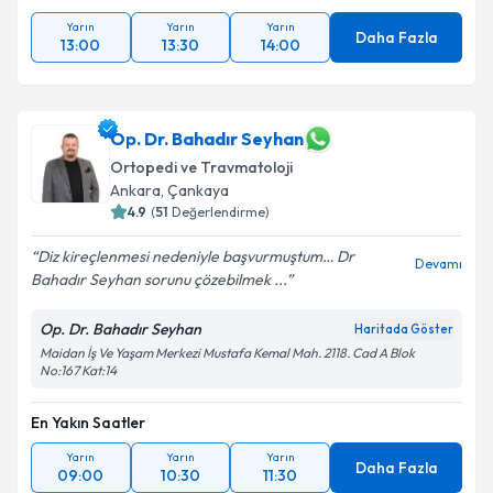
Yarın
Yarın
Yarın
Daha Fazla
13:00
13:30
14:00
Op. Dr. Bahadır Seyhan
Ortopedi ve Travmatoloji
Ankara
, Çankaya
4.9
(
51
Değerlendirme)
Diz kireçlenmesi nedeniyle başvurmuştum… Dr
Devamı
Bahadır Seyhan sorunu çözebilmek ...
Op. Dr. Bahadır Seyhan
Haritada Göster
Maidan İş Ve Yaşam Merkezi Mustafa Kemal Mah. 2118. Cad A Blok
No:167 Kat:14
En Yakın Saatler
Yarın
Yarın
Yarın
Daha Fazla
09:00
10:30
11:30