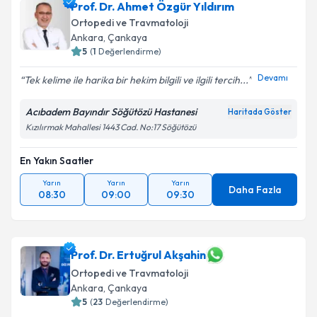
Prof. Dr. Ahmet Özgür Yıldırım
Ortopedi ve Travmatoloji
Ankara
, Çankaya
5
(
1
Değerlendirme)
Devamı
Tek kelime ile harika bir hekim bilgili ve ilgili tercih...
Acıbadem Bayındır Söğütözü Hastanesi
Haritada Göster
Kızılırmak Mahallesi 1443 Cad. No:17 Söğütözü
En Yakın Saatler
Yarın
Yarın
Yarın
Daha Fazla
08:30
09:00
09:30
Prof. Dr. Ertuğrul Akşahin
Ortopedi ve Travmatoloji
Ankara
, Çankaya
5
(
23
Değerlendirme)