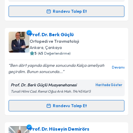
Randevu Talep Et
Randevu Takvimi Talebi
Kişisel verilerimin işlenmesine ilişkin
Aydınlatma
Metni
'ni okudum ve kişisel verilerimin belirtilen
kapsamda işlenmesini kabul ediyorum.
Op. Dr. Mehmet Batu Ertan
için randevu takvimi
Prof. Dr. Berk Güçlü
talebi oluşturun. Size bu uzmandan randevu almanız
Ortopedi ve Travmatoloji
için bir takvim hazırlandığında e-posta ile
Takvim Talebini Gönder
Ankara
, Çankaya
bilgilendireceğiz.
5
(
45
Değerlendirme)
E-posta Adresiniz
Ben dört yaşında düşme sonucunda Kalça ameliyatı
Devamı
geçirdim. Bunun sonucunda...
Prof. Dr. Berk Güçlü Muayenehanesi
Haritada Göster
Tunali Hilmi Cad. Remzi Oğuz Arık Mah. 114/45 Kat 5
Kişisel verilerimin işlenmesine ilişkin
Aydınlatma
Metni
'ni okudum ve kişisel verilerimin belirtilen
kapsamda işlenmesini kabul ediyorum.
Randevu Talep Et
Randevu Takvimi Talebi
Takvim Talebini Gönder
Prof. Dr. Berk Güçlü
için randevu takvimi talebi
Prof. Dr. Hüseyin Demirörs