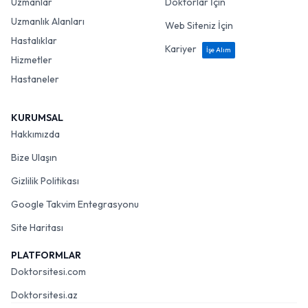
Uzmanlar
Doktorlar İçin
Uzmanlık Alanları
Web Siteniz İçin
Hastalıklar
Kariyer
İşe Alım
Hizmetler
Hastaneler
KURUMSAL
Hakkımızda
Bize Ulaşın
Gizlilik Politikası
Google Takvim Entegrasyonu
Site Haritası
PLATFORMLAR
Doktorsitesi.com
Doktorsitesi.az