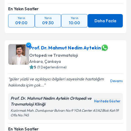
En Yakın Saatler
Yarın
Yarın
Yarın
Daha Fazla
09:00
09:30
10:00
Prof. Dr. Mahmut Nedim Aytekin
Ortopedi ve Travmatoloji
Ankara
, Çankaya
5
(
1
Değerlendirme)
güler yüzlü ve açıklayıcı bilgileri sayesinde hastalığım
Devamı
hakkında içim çok...
Prof. Dr. Mahmut Nedim Aytekin Ortopedi ve
Haritada Göster
Travmatoloji Kliniği
Kızılırmak Mah. Dumlupınar Bulvarı No:9 YDA Center A1/A2 Blok Kat:19
Ofis No:745
En Yakın Saatler