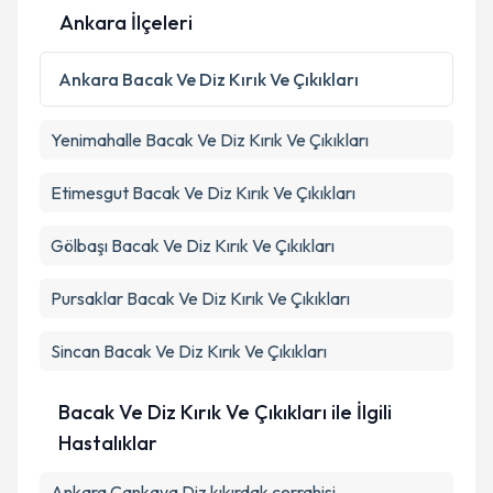
Ankara İlçeleri
Kişisel verilerimin işlenmesine ilişkin
Aydınlatma
Ankara
Bacak Ve Diz Kırık Ve Çıkıkları
Metni
'ni okudum ve kişisel verilerimin belirtilen
kapsamda işlenmesini kabul ediyorum.
Yenimahalle
Bacak Ve Diz Kırık Ve Çıkıkları
Takvim Talebini Gönder
Etimesgut
Bacak Ve Diz Kırık Ve Çıkıkları
Gölbaşı
Bacak Ve Diz Kırık Ve Çıkıkları
Pursaklar
Bacak Ve Diz Kırık Ve Çıkıkları
Sincan
Bacak Ve Diz Kırık Ve Çıkıkları
Bacak Ve Diz Kırık Ve Çıkıkları ile İlgili
Hastalıklar
Ankara Çankaya Diz kıkırdak cerrahisi