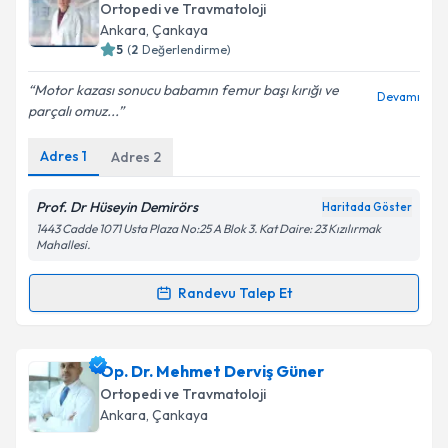
oluşturun. Size bu uzmandan randevu almanız için bir
Ortopedi ve Travmatoloji
takvim hazırlandığında e-posta ile bilgilendireceğiz.
Ankara
, Çankaya
5
(
2
Değerlendirme)
E-posta Adresiniz
Motor kazası sonucu babamın femur başı kırığı ve
Devamı
parçalı omuz...
Adres
1
Adres
2
Kişisel verilerimin işlenmesine ilişkin
Aydınlatma
Metni
'ni okudum ve kişisel verilerimin belirtilen
kapsamda işlenmesini kabul ediyorum.
Prof. Dr Hüseyin Demirörs
Haritada Göster
1443 Cadde 1071 Usta Plaza No:25 A Blok 3. Kat Daire: 23 Kızılırmak
Mahallesi.
Takvim Talebini Gönder
Randevu Talep Et
Randevu Takvimi Talebi
Prof. Dr. Hüseyin Demirörs
için randevu takvimi
Op. Dr. Mehmet Derviş Güner
talebi oluşturun. Size bu uzmandan randevu almanız
Ortopedi ve Travmatoloji
için bir takvim hazırlandığında e-posta ile
Ankara
, Çankaya
bilgilendireceğiz.