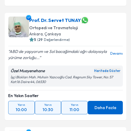
Prof. Dr. Servet TUNAY
Ortopedi ve Travmatoloji
Ankara
, Çankaya
5
(
29
Değerlendirme)
ABD de yaşıyorum ve Sol bacağimdaki ağrı dolayısıyla
Devamı
yürüme zorluğu...
Özel Muayenehane
Haritada Göster
İşçi Blokları Mah. Muhsin Yazıcıoğlu Cad. Regnum Sky Tower, No: 57
Kat:16 Daire:44, 06530
En Yakın Saatler
Yarın
Yarın
Yarın
Daha Fazla
10:00
10:30
11:00