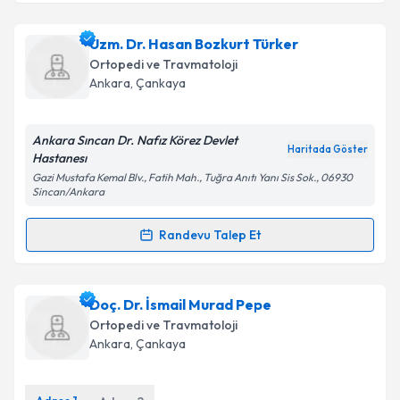
Takvim Talebini Gönder
Prof. Dr. Ertuğrul Şener
için randevu takvimi talebi
Uzm. Dr. Hasan Bozkurt Türker
oluşturun. Size bu uzmandan randevu almanız için bir
Ortopedi ve Travmatoloji
takvim hazırlandığında e-posta ile bilgilendireceğiz.
Ankara
, Çankaya
E-posta Adresiniz
Ankara Sıncan Dr. Nafız Körez Devlet
Haritada Göster
Hastanesı
Gazi Mustafa Kemal Blv., Fatih Mah., Tuğra Anıtı Yanı Sis Sok., 06930
Sincan/Ankara
Kişisel verilerimin işlenmesine ilişkin
Aydınlatma
Metni
'ni okudum ve kişisel verilerimin belirtilen
Randevu Talep Et
kapsamda işlenmesini kabul ediyorum.
Randevu Takvimi Talebi
Takvim Talebini Gönder
Uzm. Dr. Hasan Bozkurt Türker
için randevu
Doç. Dr. İsmail Murad Pepe
takvimi talebi oluşturun. Size bu uzmandan randevu
Ortopedi ve Travmatoloji
almanız için bir takvim hazırlandığında e-posta ile
Ankara
, Çankaya
bilgilendireceğiz.
E-posta Adresiniz