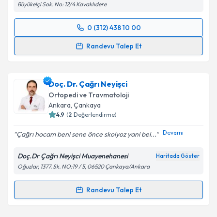
Takvim Talebini Gönder
Büyükelçi Sok. No: 12/4 Kavaklıdere
0 (312) 438 10 00
Randevu Takvimi Talebi
Randevu Talep Et
Prof. Dr. Özgür Ahmet Atay
için randevu takvimi
talebi oluşturun. Size bu uzmandan randevu almanız
Doç. Dr. Çağrı Neyişci
için bir takvim hazırlandığında e-posta ile
bilgilendireceğiz.
Ortopedi ve Travmatoloji
Ankara
, Çankaya
E-posta Adresiniz
4.9
(
2
Değerlendirme)
Devamı
Çağrı hocam beni sene önce skolyoz yani bel...
Doç.Dr Çağrı Neyişci Muayenehanesi
Haritada Göster
Kişisel verilerimin işlenmesine ilişkin
Aydınlatma
Oğuzlar, 1377. Sk. NO:19 / 5, 06520 Çankaya/Ankara
Metni
'ni okudum ve kişisel verilerimin belirtilen
kapsamda işlenmesini kabul ediyorum.
Randevu Talep Et
Randevu Takvimi Talebi
Takvim Talebini Gönder