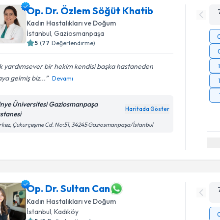
Op. Dr. Özlem Söğüt Khatib
Kadın Hastalıkları ve Doğum
İstanbul
, Gaziosmanpaşa
5
(
77
Değerlendirme)
k yardımsever bir hekim kendisi başka hastaneden
ya gelmiş biz...
Devamı
tinye Üniversitesi Gaziosmanpaşa
Haritada Göster
stanesi
kez, Çukurçeşme Cd. No:51, 34245 Gaziosmanpaşa/İstanbul
Op. Dr. Sultan Can
Kadın Hastalıkları ve Doğum
İstanbul
, Kadıköy