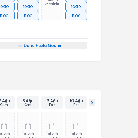
kapalıdır
10:30
10:30
10:30
11:00
11:00
11:00
Daha Fazla Göster
7 Ağu
8 Ağu
9 Ağu
10 Ağu
Cum
Cmt
Paz
Pzt
Takvim
Takvim
Takvim
Takvim