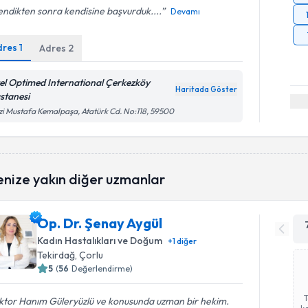
ndikten sonra kendisine başvurduk....
Devamı
dres
1
Adres
2
el Optimed International Çerkezköy
Haritada Göster
stanesi
i Mustafa Kemalpaşa, Atatürk Cd. No:118, 59500
enize yakın diğer uzmanlar
Op. Dr. Şenay Aygül
Kadın Hastalıkları ve Doğum
+
1
diğer
Tekirdağ
, Çorlu
5
(
56
Değerlendirme)
ktor Hanım Güleryüzlü ve konusunda uzman bir hekim.