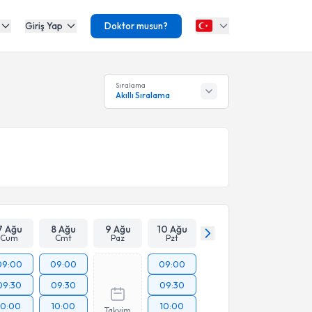
Giriş Yap
Doktor musun?
Sıralama
Akıllı Sıralama
7 Ağu
8 Ağu
9 Ağu
10 Ağu
Cum
Cmt
Paz
Pzt
09:00
09:00
09:00
09:30
09:30
09:30
10:00
10:00
10:00
Takvim