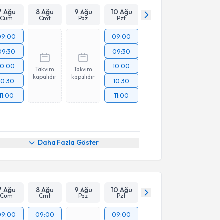
7 Ağu
8 Ağu
9 Ağu
10 Ağu
Cum
Cmt
Paz
Pzt
09:00
09:00
09:30
09:30
10:00
10:00
Takvim
Takvim
kapalıdır
kapalıdır
10:30
10:30
11:00
11:00
Daha Fazla Göster
7 Ağu
8 Ağu
9 Ağu
10 Ağu
Cum
Cmt
Paz
Pzt
09:00
09:00
09:00