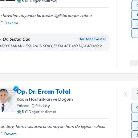
5
(
8
Değerlendirme)
 hayatım boyunca bu kadar ilgili bu kadar rafine
.
Devamı
. Dr. Sultan Can
Haritada Göster
ADİYE MAHALLESİ ÖNCÜ SOK ÇELEM APT. NO 1 İÇ KAPI NO 9
Op. Dr. Ercan Tutal
Kadın Hastalıkları ve Doğum
Yalova
, Çiftlikköy
5
(
1
Değerlendirme)
an Bey, hem hastasını unutmayan hem de kişinin ruhsal
.
Devamı