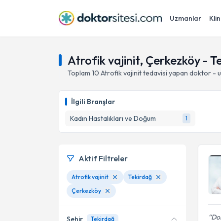
Uzmanlar
Klin
Atrofik vajinit, Çerkezköy - T
Toplam
10
Atrofik vajinit
tedavisi yapan doktor - 
İlgili Branşlar
Kadın Hastalıkları ve Doğum
1
Aktif Filtreler
Atrofik vajinit
Tekirdağ
Çerkezköy
Dok
Şehir
Tekirdağ