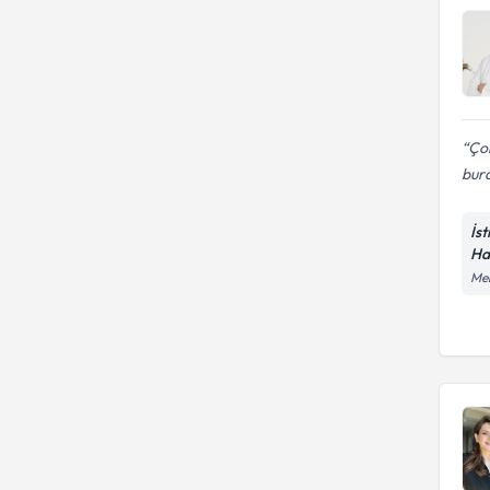
Ço
bura
İs
Ha
Mer