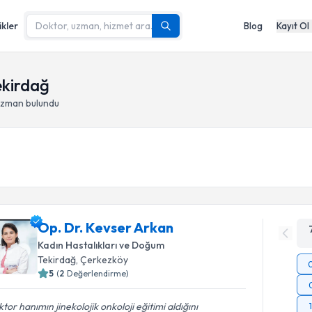
ikler
Blog
Kayıt Ol
ekirdağ
uzman bulundu
Op. Dr. Kevser Arkan
Kadın Hastalıkları ve Doğum
Tekirdağ
, Çerkezköy
5
(
2
Değerlendirme)
tor hanımın jinekolojik onkoloji eğitimi aldığını