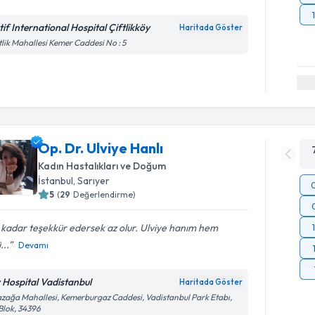
tif International Hospital Çiftlikköy
Haritada Göster
tlik Mahallesi Kemer Caddesi No : 5
Op. Dr. Ulviye Hanlı
Kadın Hastalıkları ve Doğum
İstanbul
, Sarıyer
5
(
29
Değerlendirme)
kadar teşekkür edersek az olur. Ulviye hanım hem
...
Devamı
v Hospital Vadistanbul
Haritada Göster
zağa Mahallesi, Kemerburgaz Caddesi, Vadistanbul Park Etabı,
Blok, 34396