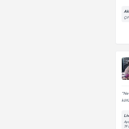
Ak
Çif
Ne 
kötü
Li
Aya
7F 