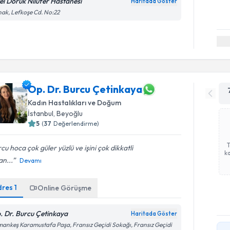
el Doruk Nilüfer Hastanesi
Haritada Göster
ak, Lefkoşe Cd. No:22
Op. Dr. Burcu Çetinkaya
Kadın Hastalıkları ve Doğum
İstanbul
, Beyoğlu
5
(
37
Değerlendirme)
cu hoca çok güler yüzlü ve işini çok dikkatli
ka
n...
Devamı
dres
1
Online Görüşme
. Dr. Burcu Çetinkaya
Haritada Göster
ankeş Karamustafa Paşa, Fransız Geçidi Sokağı, Fransız Geçidi