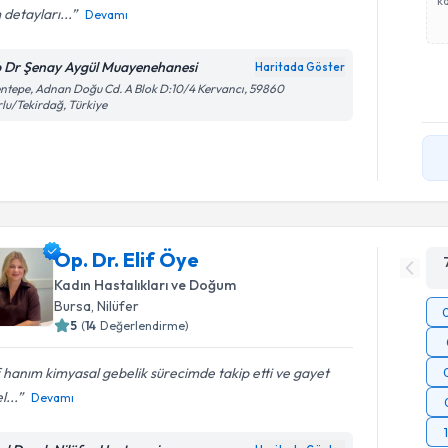
ka
detayları...
Devamı
 Dr Şenay Aygül Muayenehanesi
Haritada Göster
ntepe, Adnan Doğu Cd. A Blok D:10/4 Kervancı, 59860
lu/Tekirdağ, Türkiye
Op. Dr. Elif Öye
Kadın Hastalıkları ve Doğum
Bursa
, Nilüfer
5
(
14
Değerlendirme)
f hanım kimyasal gebelik sürecimde takip etti ve gayet
l...
Devamı