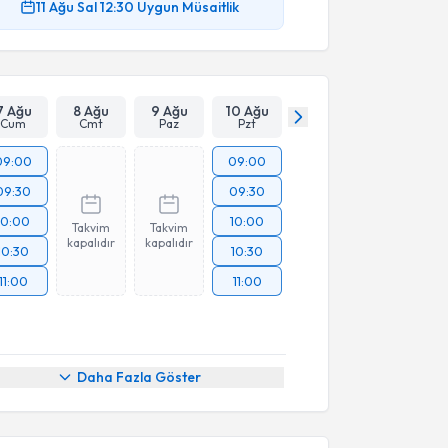
11 Ağu
Sal
12:30
Uygun Müsaitlik
7 Ağu
8 Ağu
9 Ağu
10 Ağu
Cum
Cmt
Paz
Pzt
09:00
09:00
09:30
09:30
10:00
10:00
Takvim
Takvim
kapalıdır
kapalıdır
10:30
10:30
11:00
11:00
Daha Fazla Göster