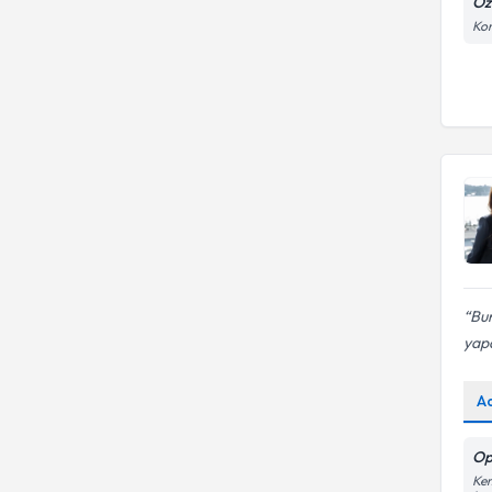
Öz
Kon
Bur
yapa
A
Op
Kem