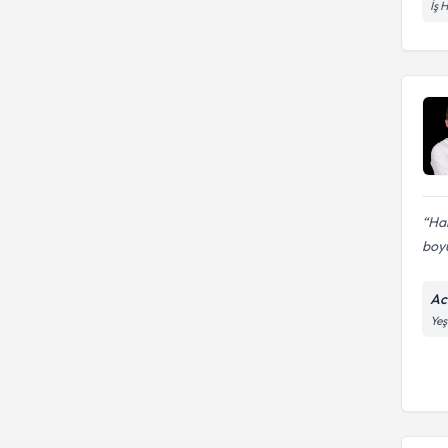
İş 
Ha
boyu
Ac
Yeş