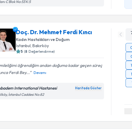
Hanı C Blok No:53 K:5
Doç. Dr. Mehmet Ferdi Kıncı
Kadın Hastalıkları ve Doğum
İstanbul
, Bakırköy
5
(
8
Değerlendirme)
mileliğimi öğrendiğim andan doğuma kadar geçen süreç
nca Ferdi Bey...
Devamı
ıbadem International Hastanesi
Haritada Göster
ilköy, İstanbul Caddesi No:82