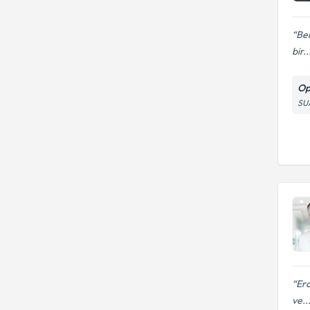
Ben
bir..
Op
SU
Erc
ve..