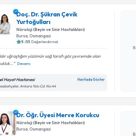
Doç. Dr. Şükran Çevik
Doç. Dr. Ş
Yurtoğulları
oluşturun. 
hazırlandığ
Nöroloji (Beyin ve Sinir Hastalıkları)
Bursa
, Osmangazi
E-posta Ad
5
(
55
Değerlendirme)
B
ıldır uğraştığım yüzümün sağ tarafı göz çevremde olan
ukluk...
Devamı
Kişisel
okudum
el Hayat Hastanesi
Haritada Göster
Randevu T
işlenm
asbahçeler, Ankara Yolu Cd. No:44
Dr. Öğr. 
oluşturun. 
Dr. Öğr. Üyesi Merve Korukcu
hazırlandığ
Nöroloji (Beyin ve Sinir Hastalıkları)
E-posta Ad
Bursa
, Osmangazi
B