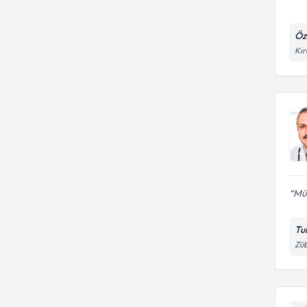
Öz
Kır
Mü
Tu
Züb