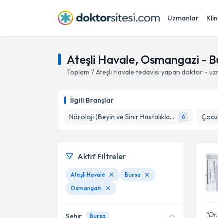
Uzmanlar
Klin
Ateşli Havale, Osmangazi - B
Toplam
7
Ateşli Havale
tedavisi yapan doktor - u
İlgili Branşlar
Nöroloji (Beyin ve Sinir Hastalıkları)
Çocuk
6
Aktif Filtreler
Ateşli Havale
Bursa
Osmangazi
Dr.
Şehir
Bursa