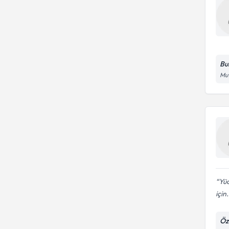
Bu
Mut
Yüc
için.
Öz