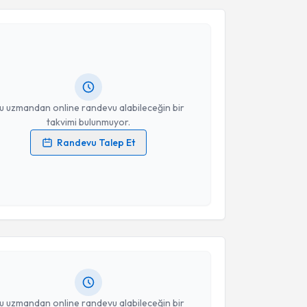
Takvim Talebini Gönder
ükran Çevik Yurtoğulları
için randevu takvimi talebi
Size bu uzmandan randevu almanız için bir takvim
ında e-posta ile bilgilendireceğiz.
resiniz
u uzmandan online randevu alabileceğin bir
takvimi bulunmuyor.
Randevu Talep Et
 verilerimin işlenmesine ilişkin
Aydınlatma Metni
'ni
 ve kişisel verilerimin belirtilen kapsamda
akvimi Talebi
esini kabul ediyorum.
Takvim Talebini Gönder
Üyesi Merve Korukcu
için randevu takvimi talebi
Size bu uzmandan randevu almanız için bir takvim
ında e-posta ile bilgilendireceğiz.
resiniz
u uzmandan online randevu alabileceğin bir