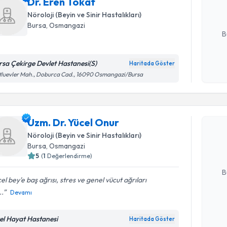
Dr. Eren Tokat
posta ile bi
Nöroloji (Beyin ve Sinir Hastalıkları)
E-posta Ad
Bursa
, Osmangazi
B
rsa Çekirge Devlet Hastanesi(S)
Haritada Göster
Kişisel
luevler Mah., Doburca Cad., 16090 Osmangazi/Bursa
okudum
Randevu T
işlenm
Uzm. Dr. 
Uzm. Dr. Yücel Onur
bu uzmandan
Nöroloji (Beyin ve Sinir Hastalıkları)
posta ile bi
Bursa
, Osmangazi
5
(
1
Değerlendirme)
E-posta Ad
B
el bey'e baş ağrısı, stres ve genel vücut ağrıları
..
Devamı
Kişisel
okudum
el Hayat Hastanesi
Haritada Göster