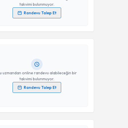
takvimi bulunmuyor.
Randevu Talep Et
 verilerimin işlenmesine ilişkin
Aydınlatma Metni
'ni
akvimi Talebi
 ve kişisel verilerimin belirtilen kapsamda
esini kabul ediyorum.
Turgay Göncü
için randevu takvimi talebi oluşturun.
Takvim Talebini Gönder
andan randevu almanız için bir takvim
ında e-posta ile bilgilendireceğiz.
resiniz
u uzmandan online randevu alabileceğin bir
takvimi bulunmuyor.
Randevu Talep Et
 verilerimin işlenmesine ilişkin
Aydınlatma Metni
'ni
akvimi Talebi
 ve kişisel verilerimin belirtilen kapsamda
esini kabul ediyorum.
Tokat
için randevu takvimi talebi oluşturun. Size bu
Takvim Talebini Gönder
ndevu almanız için bir takvim hazırlandığında e-