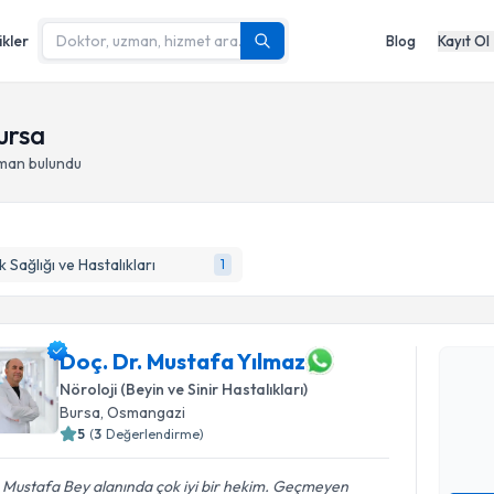
ikler
Blog
Kayıt Ol
ursa
zman bulundu
 Sağlığı ve Hastalıkları
1
Randevu T
Doç. Dr. 
Doç. Dr. Mustafa Yılmaz
Size bu uzm
Nöroloji (Beyin ve Sinir Hastalıkları)
hazırlandığ
Bursa
, Osmangazi
5
(
3
Değerlendirme)
E-posta Ad
 Mustafa Bey alanında çok iyi bir hekim. Geçmeyen