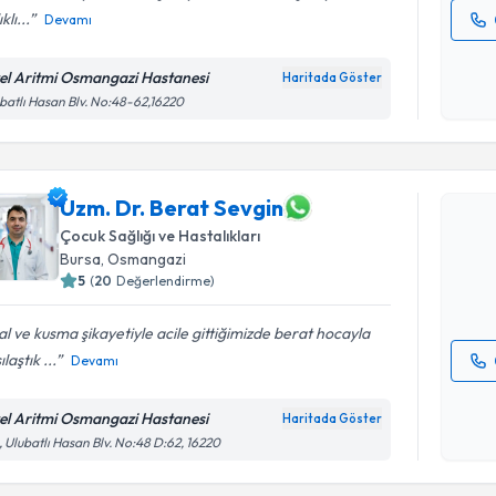
klı...
Devamı
Kişisel
okudum
el Aritmi Osmangazi Hastanesi
Haritada Göster
işlenm
batlı Hasan Blv. No:48-62,16220
Randevu T
Uzm. Dr. 
Uzm. Dr. Berat Sevgin
Size bu uzm
Çocuk Sağlığı ve Hastalıkları
hazırlandığ
Bursa
, Osmangazi
5
(
20
Değerlendirme)
E-posta Ad
al ve kusma şikayetiyle acile gittiğimizde berat hocayla
laştık ...
Devamı
Kişisel
okudum
el Aritmi Osmangazi Hastanesi
Haritada Göster
işlenm
, Ulubatlı Hasan Blv. No:48 D:62, 16220
Randevu T