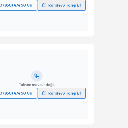
0 (850) 474 50 06
Randevu Talep Et
 verilerimin işlenmesine ilişkin
Aydınlatma Metni
'ni
 ve kişisel verilerimin belirtilen kapsamda
esini kabul ediyorum.
akvimi Talebi
Takvim Talebini Gönder
Berat Sevgin
için randevu takvimi talebi oluşturun.
andan randevu almanız için bir takvim
ında e-posta ile bilgilendireceğiz.
resiniz
Takvim mevcut değil.
0 (850) 474 50 06
Randevu Talep Et
 verilerimin işlenmesine ilişkin
Aydınlatma Metni
'ni
 ve kişisel verilerimin belirtilen kapsamda
esini kabul ediyorum.
akvimi Talebi