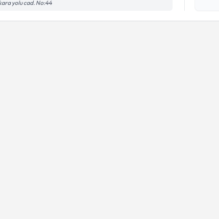
işlenm
ara yolu cad. No:44