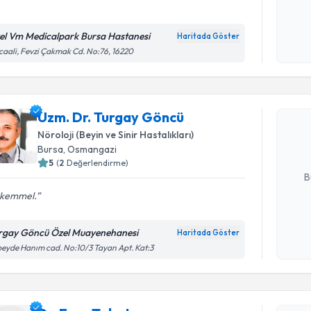
el Vm Medicalpark Bursa Hastanesi
Haritada Göster
Kişisel
caali, Fevzi Çakmak Cd. No:76, 16220
Randevu T
okudum
işlenm
Uzm. Dr. 
Uzm. Dr. Turgay Göncü
Size bu uzm
hazırlandığ
Nöroloji (Beyin ve Sinir Hastalıkları)
Bursa
, Osmangazi
E-posta Ad
5
(
2
Değerlendirme)
B
kemmel.
Kişisel
rgay Göncü Özel Muayenehanesi
Haritada Göster
Randevu T
okudum
eyde Hanım cad. No:10/3 Tayan Apt. Kat:3
işlenm
Dr. Eren 
uzmandan ra