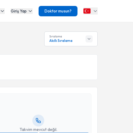
Giriş Yap
Doktor musun?
Sıralama
Akıllı Sıralama
akvimi Talebi
Mustafa Yılmaz
için randevu takvimi talebi oluşturun.
andan randevu almanız için bir takvim
ında e-posta ile bilgilendireceğiz.
resiniz
Takvim mevcut değil.