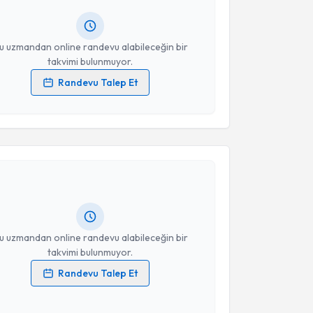
lgilendireceğiz.
resiniz
u uzmandan online randevu alabileceğin bir
takvimi bulunmuyor.
Randevu Talep Et
 verilerimin işlenmesine ilişkin
Aydınlatma Metni
'ni
 ve kişisel verilerimin belirtilen kapsamda
akvimi Talebi
esini kabul ediyorum.
Yücel Onur
için randevu takvimi talebi oluşturun. Size
Takvim Talebini Gönder
 randevu almanız için bir takvim hazırlandığında e-
lgilendireceğiz.
resiniz
u uzmandan online randevu alabileceğin bir
takvimi bulunmuyor.
Randevu Talep Et
 verilerimin işlenmesine ilişkin
Aydınlatma Metni
'ni
 ve kişisel verilerimin belirtilen kapsamda