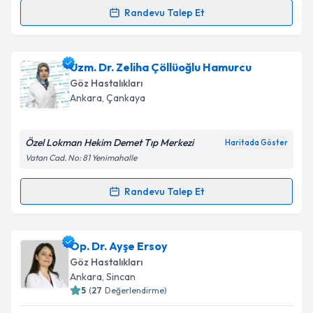
Randevu Talep Et
Randevu Takvimi Talebi
Takvim Talebini Gönder
Op. Dr. Saim ÜSTÜNEL
için randevu takvimi talebi
Uzm. Dr. Zeliha Çöllüoğlu Hamurcu
oluşturun. Size bu uzmandan randevu almanız için bir
Göz Hastalıkları
takvim hazırlandığında e-posta ile bilgilendireceğiz.
Ankara
, Çankaya
E-posta Adresiniz
Özel Lokman Hekim Demet Tıp Merkezi
Haritada Göster
Vatan Cad. No: 81 Yenimahalle
Kişisel verilerimin işlenmesine ilişkin
Aydınlatma
Randevu Talep Et
Randevu Takvimi Talebi
Metni
'ni okudum ve kişisel verilerimin belirtilen
kapsamda işlenmesini kabul ediyorum.
Uzm. Dr. Zeliha Çöllüoğlu Hamurcu
için randevu
Op. Dr. Ayşe Ersoy
takvimi talebi oluşturun. Size bu uzmandan randevu
Takvim Talebini Gönder
Göz Hastalıkları
almanız için bir takvim hazırlandığında e-posta ile
Ankara
, Sincan
bilgilendireceğiz.
5
(
27
Değerlendirme)