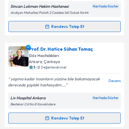
Sincan Lokman Hekim Hastanesi
Haritada Göster
Andiçen Mahallesi Polatlı 2 Caddesi İdil Sokak No44
Kişisel verilerimin işlenmesine ilişkin
Aydınlatma
Randevu Talep Et
Randevu Takvimi Talebi
Metni
'ni okudum ve kişisel verilerimin belirtilen
kapsamda işlenmesini kabul ediyorum.
Op. Dr. Özcan Ulaş Açıkgöz
için randevu takvimi
Prof. Dr. Hatice Sühan Tomaç
talebi oluşturun. Size bu uzmandan randevu almanız
Takvim Talebini Gönder
Göz Hastalıkları
için bir takvim hazırlandığında e-posta ile
Ankara
, Çankaya
bilgilendireceğiz.
5
(
2
Değerlendirme)
E-posta Adresiniz
yaşıma kadar insanların yüzüne bile bakamayacak
Devamı
derecede şaşıldık hastasıydım....
Liv Hospital Ankara
Haritada Göster
Bestekar Cd No:8 Kavaklıdere
Kişisel verilerimin işlenmesine ilişkin
Aydınlatma
Metni
'ni okudum ve kişisel verilerimin belirtilen
kapsamda işlenmesini kabul ediyorum.
Randevu Talep Et
Randevu Takvimi Talebi