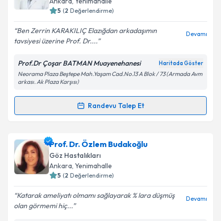
Takvim Talebini Gönder
Ankara
, Yenimahalle
bilgilendireceğiz.
5
(
2
Değerlendirme)
E-posta Adresiniz
Ben Zerrin KARAKILIÇ Elazığdan arkadaşımın
Devamı
tavsiyesi üzerine Prof. Dr....
Prof.Dr Çoşar BATMAN Muayenehanesi
Haritada Göster
Neorama Plaza Beştepe Mah.Yaşam Cad.No.13 A Blok / 73 (Armada Avm
Kişisel verilerimin işlenmesine ilişkin
Aydınlatma
arkası. Ak Plaza Karşısı)
Metni
'ni okudum ve kişisel verilerimin belirtilen
kapsamda işlenmesini kabul ediyorum.
Randevu Talep Et
Randevu Takvimi Talebi
Takvim Talebini Gönder
Prof. Dr. Coşar Batman
için randevu takvimi talebi
Prof. Dr. Özlem Budakoğlu
oluşturun. Size bu uzmandan randevu almanız için bir
Göz Hastalıkları
takvim hazırlandığında e-posta ile bilgilendireceğiz.
Ankara
, Yenimahalle
5
(
2
Değerlendirme)
E-posta Adresiniz
Katarak ameliyatı olmamı sağlayarak % lara düşmüş
Devamı
olan görmemi hiç...