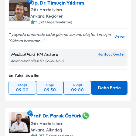
Op. Dr. Timuçin Yıldırım
Göz Hastalıkları
Ankara
, Keçiören
5
(
32
Değerlendirme)
yaşında annemde ciddi görme sorunu oluştu. Timuçin
Devamı
Yıldırım hocamız...
Medical Park VM Ankara
Haritada Göster
Kalaba Mahallesi 30. Sokak No :5
En Yakın Saatler
10 Ağu
10 Ağu
12 Ağu
Daha Fazla
09:00
09:30
09:00
Prof. Dr. Faruk Öztürk
Göz Hastalıkları
Ankara
, Altındağ
5
(
97
Değerlendirme)