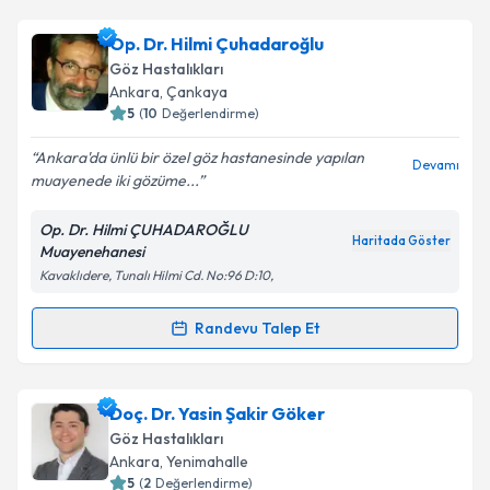
Takvim Talebini Gönder
Prof. Dr. Hatice Sühan Tomaç
için randevu takvimi
Op. Dr. Hilmi Çuhadaroğlu
talebi oluşturun. Size bu uzmandan randevu almanız
Göz Hastalıkları
için bir takvim hazırlandığında e-posta ile
Ankara
, Çankaya
bilgilendireceğiz.
5
(
10
Değerlendirme)
E-posta Adresiniz
Ankara'da ünlü bir özel göz hastanesinde yapılan
Devamı
muayenede iki gözüme...
Op. Dr. Hilmi ÇUHADAROĞLU
Haritada Göster
Muayenehanesi
Kişisel verilerimin işlenmesine ilişkin
Aydınlatma
Kavaklıdere, Tunalı Hilmi Cd. No:96 D:10,
Metni
'ni okudum ve kişisel verilerimin belirtilen
kapsamda işlenmesini kabul ediyorum.
Randevu Talep Et
Randevu Takvimi Talebi
Takvim Talebini Gönder
Op. Dr. Hilmi Çuhadaroğlu
için randevu takvimi
Doç. Dr. Yasin Şakir Göker
talebi oluşturun. Size bu uzmandan randevu almanız
Göz Hastalıkları
için bir takvim hazırlandığında e-posta ile
Ankara
, Yenimahalle
bilgilendireceğiz.
5
(
2
Değerlendirme)