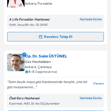
takvim hazırlandığında e-posta ile bilgilendireceğiz.
Takvim Talebini Gönder
Ankara
, Pursaklar
E-posta Adresiniz
A Life Pursaklar Hastanesi
Haritada Göster
Fatih, Yavuz Blv. No : 15, 06145
Kişisel verilerimin işlenmesine ilişkin
Aydınlatma
Randevu Talep Et
Randevu Takvimi Talebi
Metni
'ni okudum ve kişisel verilerimin belirtilen
kapsamda işlenmesini kabul ediyorum.
Uzm. Dr. Oğuz Fidan
için randevu takvimi talebi
Op. Dr. Saim ÜSTÜNEL
oluşturun. Size bu uzmandan randevu almanız için bir
Takvim Talebini Gönder
Göz Hastalıkları
takvim hazırlandığında e-posta ile bilgilendireceğiz.
Ankara
, Çankaya
5
(
5
Değerlendirme)
E-posta Adresiniz
Saim beyle maya göz hastanesinde tanıştık, yine bir
Devamı
göz muayenemiz...
Özel Koru Hastanesi
Haritada Göster
Kişisel verilerimin işlenmesine ilişkin
Aydınlatma
Kızılırmak, 1450. Sk. No:13 Çukurambar
Metni
'ni okudum ve kişisel verilerimin belirtilen
kapsamda işlenmesini kabul ediyorum.