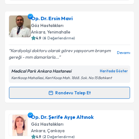
Takvim Talebini Gönder
Dr. Ahmet Türk
için randevu takvimi talebi oluşturun.
Op. Dr. Ersin Mavi
Size bu uzmandan randevu almanız için bir takvim
Göz Hastalıkları
hazırlandığında e-posta ile bilgilendireceğiz.
Ankara
, Yenimahalle
4.9
(
6
Değerlendirme)
E-posta Adresiniz
Kardiyoloji doktoru olarak görev yapıyorum branşım
Devamı
gereği - mm damarlarla...
Medical Park Ankara Hastanesi
Haritada Göster
Kişisel verilerimin işlenmesine ilişkin
Aydınlatma
Kentkoop Mahallesi, Kent Koop Mah. 1868. Sok. No:15 Batıkent
Metni
'ni okudum ve kişisel verilerimin belirtilen
kapsamda işlenmesini kabul ediyorum.
Randevu Talep Et
Randevu Takvimi Talebi
Takvim Talebini Gönder
Op. Dr. Ersin Mavi
için randevu takvimi talebi
Op. Dr. Şerife Ayşe Altınok
oluşturun. Size bu uzmandan randevu almanız için bir
Göz Hastalıkları
takvim hazırlandığında e-posta ile bilgilendireceğiz.
Ankara
, Çankaya
4.9
(
2
Değerlendirme)