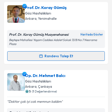
Op. Dr. Cem Alay
için randevu takvimi talebi
Prof. Dr. Koray Gümüş
oluşturun. Size bu uzmandan randevu almanız için bir
Takvim Talebini Gönder
Göz Hastalıkları
takvim hazırlandığında e-posta ile bilgilendireceğiz.
Ankara
, Yenimahalle
E-posta Adresiniz
Prof. Dr. Koray Gümüş Muayenehanesi
Haritada Göster
Beştepe Mahallesi Yaşam Caddesi Adalet Sokak 13/B No:7 Neorama
Plaza
Kişisel verilerimin işlenmesine ilişkin
Aydınlatma
Randevu Talep Et
Metni
'ni okudum ve kişisel verilerimin belirtilen
Randevu Takvimi Talebi
kapsamda işlenmesini kabul ediyorum.
Prof. Dr. Koray Gümüş
için randevu takvimi talebi
Op. Dr. Mehmet Balcı
Takvim Talebini Gönder
oluşturun. Size bu uzmandan randevu almanız için bir
Göz Hastalıkları
takvim hazırlandığında e-posta ile bilgilendireceğiz.
Ankara
, Çankaya
5
(
1
Değerlendirme)
E-posta Adresiniz
Doktor çok iyi cok memnun kaldım