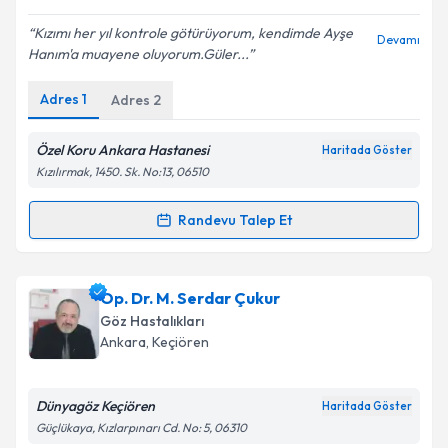
E-posta Adresiniz
Kızımı her yıl kontrole götürüyorum, kendimde Ayşe
Devamı
Hanım'a muayene oluyorum.Güler...
Adres
1
Adres
2
Kişisel verilerimin işlenmesine ilişkin
Aydınlatma
Metni
'ni okudum ve kişisel verilerimin belirtilen
kapsamda işlenmesini kabul ediyorum.
Özel Koru Ankara Hastanesi
Haritada Göster
Kızılırmak, 1450. Sk. No:13, 06510
Takvim Talebini Gönder
Randevu Talep Et
Randevu Takvimi Talebi
Op. Dr. Şerife Ayşe Altınok
için randevu takvimi
Op. Dr. M. Serdar Çukur
talebi oluşturun. Size bu uzmandan randevu almanız
Göz Hastalıkları
için bir takvim hazırlandığında e-posta ile
Ankara
, Keçiören
bilgilendireceğiz.
E-posta Adresiniz
Dünyagöz Keçiören
Haritada Göster
Güçlükaya, Kızlarpınarı Cd. No: 5, 06310