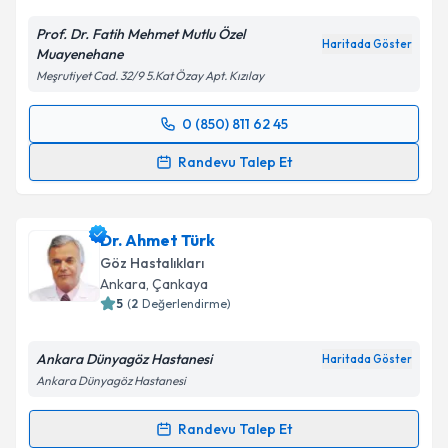
Kişisel verilerimin işlenmesine ilişkin
Aydınlatma
Metni
'ni okudum ve kişisel verilerimin belirtilen
Prof. Dr. Fatih Mehmet Mutlu Özel
kapsamda işlenmesini kabul ediyorum.
Haritada Göster
Muayenehane
Meşrutiyet Cad. 32/9 5.Kat Özay Apt. Kızılay
Takvim Talebini Gönder
0 (850) 811 62 45
Randevu Takvimi Talebi
Randevu Talep Et
Prof. Dr. Fatih Mehmet Mutlu
için randevu takvimi
talebi oluşturun. Size bu uzmandan randevu almanız
Dr. Ahmet Türk
için bir takvim hazırlandığında e-posta ile
bilgilendireceğiz.
Göz Hastalıkları
Ankara
, Çankaya
E-posta Adresiniz
5
(
2
Değerlendirme)
Ankara Dünyagöz Hastanesi
Haritada Göster
Ankara Dünyagöz Hastanesi
Kişisel verilerimin işlenmesine ilişkin
Aydınlatma
Metni
'ni okudum ve kişisel verilerimin belirtilen
Randevu Talep Et
Randevu Takvimi Talebi
kapsamda işlenmesini kabul ediyorum.