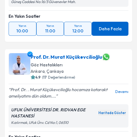
Güneş Caddesi No:16/3 Güvenevler Mah.
En Yakın Saatler
Yarın
Yarın
Yarın
Daha Fazla
10:00
11:00
12:00
Prof. Dr. Murat Küçükevcilioğlu
Göz Hastalıkları
Ankara
, Çankaya
4.9
(
17
Değerlendirme)
Prof. Dr. . Murat Küçükevcilioğlu hocamıza katarakt
Devamı
ameliyatımı dün oldum....
UFUK ÜNİVERSİTESİ DR. RIDVAN EGE
Haritada Göster
HASTANESİ
Kızılırmak, Ufuk Ünv. Cd No:1, 06510