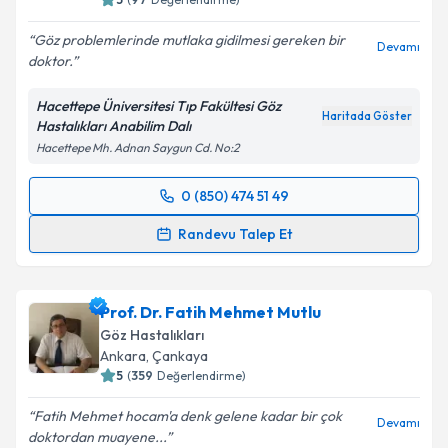
Göz problemlerinde mutlaka gidilmesi gereken bir
Devamı
doktor.
Hacettepe Üniversitesi Tıp Fakültesi Göz
Haritada Göster
Hastalıkları Anabilim Dalı
Hacettepe Mh. Adnan Saygun Cd. No:2
0 (850) 474 51 49
Randevu Takvimi Talebi
Randevu Talep Et
Prof. Dr. Faruk Öztürk
için randevu takvimi talebi
oluşturun. Size bu uzmandan randevu almanız için bir
Prof. Dr. Fatih Mehmet Mutlu
takvim hazırlandığında e-posta ile bilgilendireceğiz.
Göz Hastalıkları
E-posta Adresiniz
Ankara
, Çankaya
5
(
359
Değerlendirme)
Fatih Mehmet hocam'a denk gelene kadar bir çok
Devamı
doktordan muayene...