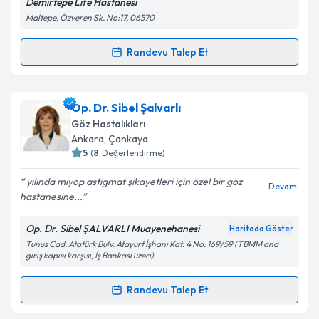
Demirtepe Life Hastanesi
Maltepe, Özveren Sk. No:17, 06570
Kişisel verilerimin işlenmesine ilişkin
Aydınlatma
Metni
'ni okudum ve kişisel verilerimin belirtilen
kapsamda işlenmesini kabul ediyorum.
Randevu Talep Et
Randevu Takvimi Talebi
Takvim Talebini Gönder
Op. Dr. Mehmet Balcı
için randevu takvimi talebi
Op. Dr. Sibel Şalvarlı
oluşturun. Size bu uzmandan randevu almanız için bir
Göz Hastalıkları
takvim hazırlandığında e-posta ile bilgilendireceğiz.
Ankara
, Çankaya
5
(
8
Değerlendirme)
E-posta Adresiniz
yılında miyop astigmat şikayetleri için özel bir göz
Devamı
hastanesine...
Op. Dr. Sibel ŞALVARLI Muayenehanesi
Haritada Göster
Kişisel verilerimin işlenmesine ilişkin
Aydınlatma
Tunus Cad. Atatürk Bulv. Atayurt İşhanı Kat: 4 No: 169/59 (TBMM ana
Metni
'ni okudum ve kişisel verilerimin belirtilen
giriş kapısı karşısı, İş Bankası üzeri)
kapsamda işlenmesini kabul ediyorum.
Randevu Talep Et
Randevu Takvimi Talebi
Takvim Talebini Gönder