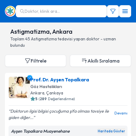
Doktor, klinik ara...
Astigmatizma, Ankara
Toplam
45
Astigmatizma
tedavisi yapan doktor - uzman
bulundu
Filtrele
Akıllı Sıralama
Prof. Dr. Ayşen Topalkara
Göz Hastalıkları
Ankara
, Çankaya
5
(
289
Değerlendirme)
Doktorun ilgisi bilgisi çocuğuma şifa olması tavsiye ile
Devamı
giden diğer...
Ayşen Topalkara Muayenehane
Haritada Göster