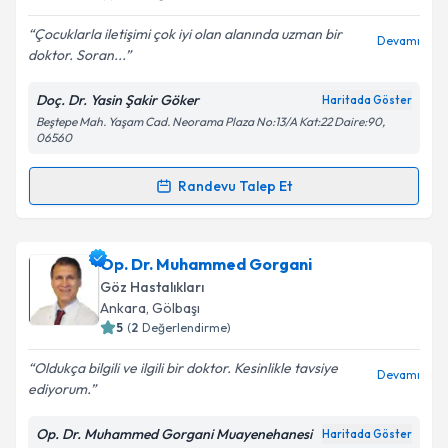
E-posta Adresiniz
Çocuklarla iletişimi çok iyi olan alanında uzman bir
Devamı
doktor. Soran...
Doç. Dr. Yasin Şakir Göker
Haritada Göster
Beştepe Mah. Yaşam Cad. Neorama Plaza No:13/A Kat:22 Daire:90,
Kişisel verilerimin işlenmesine ilişkin
Aydınlatma
06560
Metni
'ni okudum ve kişisel verilerimin belirtilen
kapsamda işlenmesini kabul ediyorum.
Randevu Talep Et
Randevu Takvimi Talebi
Takvim Talebini Gönder
Doç. Dr. Yasin Şakir Göker
için randevu takvimi
Op. Dr. Muhammed Gorgani
talebi oluşturun. Size bu uzmandan randevu almanız
Göz Hastalıkları
için bir takvim hazırlandığında e-posta ile
Ankara
, Gölbaşı
bilgilendireceğiz.
5
(
2
Değerlendirme)
E-posta Adresiniz
Oldukça bilgili ve ilgili bir doktor. Kesinlikle tavsiye
Devamı
ediyorum.
Op. Dr. Muhammed Gorgani Muayenehanesi
Haritada Göster