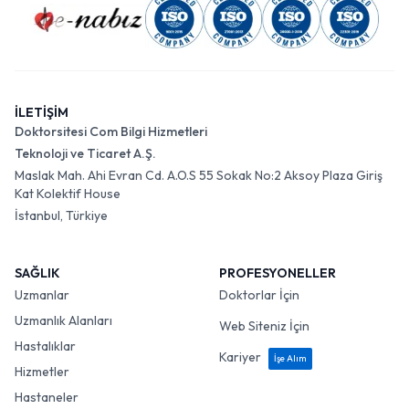
İLETİŞİM
Doktorsitesi Com Bilgi Hizmetleri
Teknoloji ve Ticaret A.Ş.
Maslak Mah. Ahi Evran Cd. A.O.S 55 Sokak No:2 Aksoy Plaza Giriş
Kat Kolektif House
İstanbul, Türkiye
SAĞLIK
PROFESYONELLER
Uzmanlar
Doktorlar İçin
Uzmanlık Alanları
Web Siteniz İçin
Hastalıklar
Kariyer
İşe Alım
Hizmetler
Hastaneler