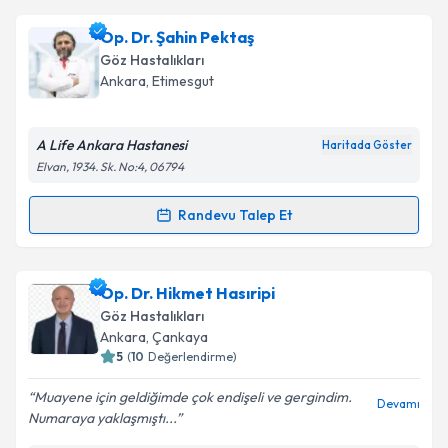
Op. Dr. Sibel Şalvarlı
için randevu takvimi talebi
Op. Dr. Şahin Pektaş
oluşturun. Size bu uzmandan randevu almanız için bir
Göz Hastalıkları
takvim hazırlandığında e-posta ile bilgilendireceğiz.
Ankara
, Etimesgut
E-posta Adresiniz
A Life Ankara Hastanesi
Haritada Göster
Elvan, 1934. Sk. No:4, 06794
Kişisel verilerimin işlenmesine ilişkin
Aydınlatma
Randevu Talep Et
Randevu Takvimi Talebi
Metni
'ni okudum ve kişisel verilerimin belirtilen
kapsamda işlenmesini kabul ediyorum.
Op. Dr. Şahin Pektaş
için randevu takvimi talebi
Op. Dr. Hikmet Hasıripi
oluşturun. Size bu uzmandan randevu almanız için bir
Takvim Talebini Gönder
Göz Hastalıkları
takvim hazırlandığında e-posta ile bilgilendireceğiz.
Ankara
, Çankaya
5
(
10
Değerlendirme)
E-posta Adresiniz
Muayene için geldiğimde çok endişeli ve gergindim.
Devamı
Numaraya yaklaşmıştı...