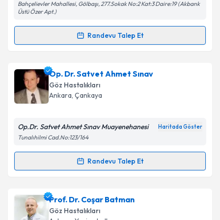
Bahçelievler Mahallesi, Gölbaşı, 277.Sokak No:2 Kat:3 Daire:19 (Akbank
Kişisel verilerimin işlenmesine ilişkin
Aydınlatma
Üstü Özer Apt.)
Metni
'ni okudum ve kişisel verilerimin belirtilen
kapsamda işlenmesini kabul ediyorum.
Randevu Talep Et
Randevu Takvimi Talebi
Takvim Talebini Gönder
Op. Dr. Muhammed Gorgani
için randevu takvimi
Op. Dr. Satvet Ahmet Sınav
talebi oluşturun. Size bu uzmandan randevu almanız
Göz Hastalıkları
için bir takvim hazırlandığında e-posta ile
Ankara
, Çankaya
bilgilendireceğiz.
E-posta Adresiniz
Op.Dr. Satvet Ahmet Sınav Muayenehanesi
Haritada Göster
Tunalıhilmi Cad.No:123/164
Randevu Talep Et
Randevu Takvimi Talebi
Kişisel verilerimin işlenmesine ilişkin
Aydınlatma
Metni
'ni okudum ve kişisel verilerimin belirtilen
kapsamda işlenmesini kabul ediyorum.
Op. Dr. Satvet Ahmet Sınav
için randevu takvimi
Prof. Dr. Coşar Batman
talebi oluşturun. Size bu uzmandan randevu almanız
Göz Hastalıkları
için bir takvim hazırlandığında e-posta ile