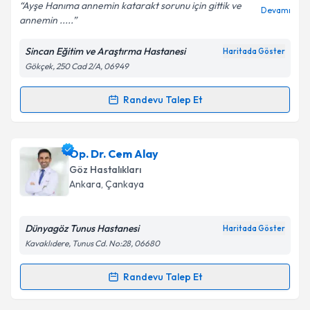
E-posta Adresiniz
Ayşe Hanıma annemin katarakt sorunu için gittik ve
Devamı
annemin .....
Sincan Eğitim ve Araştırma Hastanesi
Haritada Göster
Gökçek, 250 Cad 2/A, 06949
Kişisel verilerimin işlenmesine ilişkin
Aydınlatma
Metni
'ni okudum ve kişisel verilerimin belirtilen
kapsamda işlenmesini kabul ediyorum.
Randevu Talep Et
Randevu Takvimi Talebi
Takvim Talebini Gönder
Op. Dr. Ayşe Ersoy
için randevu takvimi talebi
Op. Dr. Cem Alay
oluşturun. Size bu uzmandan randevu almanız için bir
Göz Hastalıkları
takvim hazırlandığında e-posta ile bilgilendireceğiz.
Ankara
, Çankaya
E-posta Adresiniz
Dünyagöz Tunus Hastanesi
Haritada Göster
Kavaklıdere, Tunus Cd. No:28, 06680
Kişisel verilerimin işlenmesine ilişkin
Aydınlatma
Randevu Talep Et
Randevu Takvimi Talebi
Metni
'ni okudum ve kişisel verilerimin belirtilen
kapsamda işlenmesini kabul ediyorum.