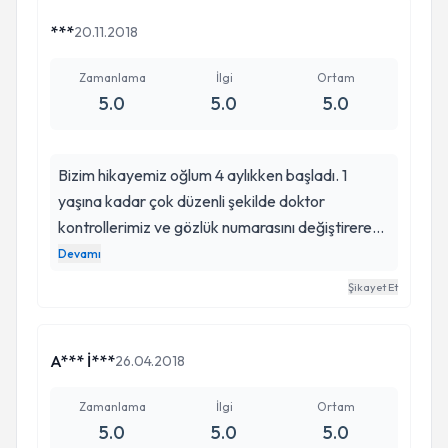
minnet ve şükranlarımı sunar, başarılarınızın
devamını dilerim. Saygılarımla Ayşe ŞEREFHAN.
***
20.11.2018
Zamanlama
İlgi
Ortam
5.0
5.0
5.0
Bizim hikayemiz oğlum 4 aylıkken başladı. 1
yaşına kadar çok düzenli şekilde doktor
kontrollerimiz ve gözlük numarasını değiştirerek
takip edildik ve düzelmesini ümit ettik. Ne yazık ki
Devamı
şaşılığı artık geçmeyip bir de üzerine sağ gözü
Şikayet Et
yukarıya doğru gitmesi başladı. 3 doktora
götürdüm. Hepsi de gözlerinin ikisinden de
ameliyat olmadı gerektiği konusunds fikir beyan
A*** İ***
26.04.2018
etti. Bir tanıdık vasıtasıyla son olarak Hilmi Hoca’
ya gösterdik. Hilmi hoca diğerlerinin aksine birini
Zamanlama
İlgi
Ortam
5.0
5.0
5.0
ameliyat etmenin yeteceğini söylediğinde bir