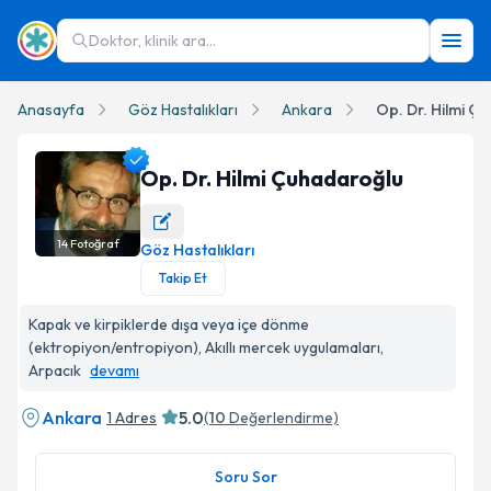
Doktor, klinik ara...
Anasayfa
Göz Hastalıkları
Ankara
Op. Dr. Hilmi Ç
Op. Dr. Hilmi Çuhadaroğlu
14
Fotoğraf
Göz Hastalıkları
Op. Dr. Hilmi Çuhadaroğlu Profil Fotoğrafı
Takip Et
Kapak ve kirpiklerde dışa veya içe dönme
(ektropiyon/entropiyon), Akıllı mercek uygulamaları,
Arpacık
devamı
Ankara
5.0
1 Adres
(
10
Değerlendirme)
Soru Sor