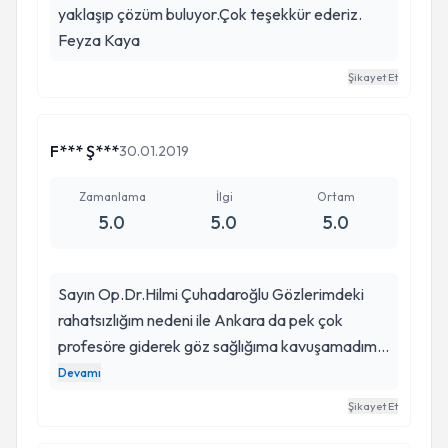
yaklaşıp çözüm buluyor.Çok teşekkür ederiz.
Feyza Kaya
Şikayet Et
F*** Ş***
30.01.2019
Zamanlama
İlgi
Ortam
5.0
5.0
5.0
Sayın Op.Dr.Hilmi Çuhadaroğlu Gözlerimdeki
rahatsızlığım nedeni ile Ankara da pek çok
profesöre giderek göz sağlığıma kavuşamadım.
Bir yakınımın tavsiyesi üzerine tarafınıza
Devamı
başvurmam ile yaptığınız operasyon neticesinde
Şikayet Et
göz sağlığıma kavuşmuş bulunmaktayım. Size