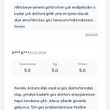
Hilmi beye annemi götürürken çok endişeliydim o
kadar çok doktora gittik yine mi aynısı olacak
diye ama hilmi bey göz tansiyonu hakkında beni
ve annemi aydınlattı Bu gerçekten çok önemliydi
Devamı
benim ve annem için.. detaylı bir şekilde göz
Şikayet Et
yapısını inceledi ve yapılması gerekenleri söyledi
bu zamana gittiğimiz doktorlar bizi bu denli
aydınlatmamıştı. Doğru teşhis ve hastalarını
F*** K***
21.02.2019
bilgilendirici üslubu ve kişiliği ile Op.Dr. Hilmi
ÇUHADAROĞLU'na teşekkür ederiz
Zamanlama
İlgi
Ortam
5.0
5.0
5.0
Kendisi Ankara daki sayılı iyi göz doktorlarından
olup, şimdiye kadarki göz doktoru arayışlarımızın
hepsi kendisine çıktı. Ailece yıllardır güvenle
gidiyoruz.Tüm göz problemlerimize titizlikle