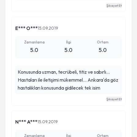
karşılaştığınız zaman Dr. Hilmi Çuhadaroğlu
Şikayet Et
dışında hiçbir göz doktoruna gitmek size güven
ve huzur vermeyecektir. Sayın Dr. Hilmi
E*** O***
15.09.2019
Çuhadaroğlu ile tanıştıktan sonra benim için
durum bu şekilde olmuştur. Hastalarının
Zamanlama
İlgi
Ortam
gözlerine kendi gözü gibi bakan Dr. Hilmi
5.0
5.0
5.0
Çuhadaroğlu 'na büyük minnet ve saygılarımla
Teşekkür ediyorum ve göz sağlığı söz konusu
olduğu zaman şiddetle tavsiye ediyorum.
Konusunda uzman, tecrübeli, titiz ve sabırlı...
Hastaları ile iletişimi mükemmel... Ankara'da göz
hastalıkları konusunda gidilecek tek isim
Şikayet Et
N*** A***
15.09.2019
Zamanlama
İlgi
Ortam