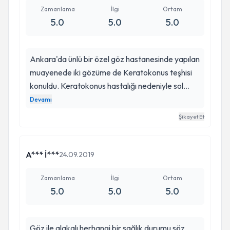
Zamanlama
İlgi
Ortam
5.0
5.0
5.0
Ankara'da ünlü bir özel göz hastanesinde yapılan
muayenede iki gözüme de Keratokonus teşhisi
konuldu. Keratokonus hastalığı nedeniyle sol
gözümde %70, sağ gözümde ise %30 görme
Devamı
kaybının bulunduğu, hastalığımın ilerlemeye
Şikayet Et
devam edeceği ve derhal iki gözüme de Cross
Linking tedavisi uygulanması gerektiği aksi halde
kornea nakline kadar gideceği belirtildi. Moralim
A*** İ***
24.09.2019
çok bozuldu. Daha sonra Hilmi Bey'e ulaştım.
Hilmi Bey muayeneden sonra sol gözümde %70
Zamanlama
İlgi
Ortam
5.0
5.0
5.0
değil %50 görme kaybının bulunduğunu,
Crosslinking tedavisinin ise şimdilik sol göze
yapılmasının yeterli olacağını, yaşım nedeniyle
Göz ile alakalı herhangi bir sağlık durumu söz