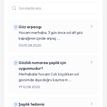
Göz arpacıgı
Hocam merhaba, 3 gün önce sol alt göz
kapağımın içinde arpaç
...
ÖG
15.08.2020
Gözlük numarası şaşılık için
uygunmudur?
Merhabalar hocam Cok küçükken sol
gözümde dışa doğru kayma m
...
YY
12.08.2020
Şaşılık tedavisi