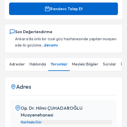
Randevu Talep Et
Son Değerlendirme
Ankara'da ünlü bir özel göz hastanesinde yapılan muayen
ede iki gözüme...
devamı
Adresler
Hakkında
Yorumlar
Mesleki Bilgiler
Sorular
İçe
Adres
Op. Dr. Hilmi ÇUHADAROĞLU
Muayenehanesi
Haritada Gör