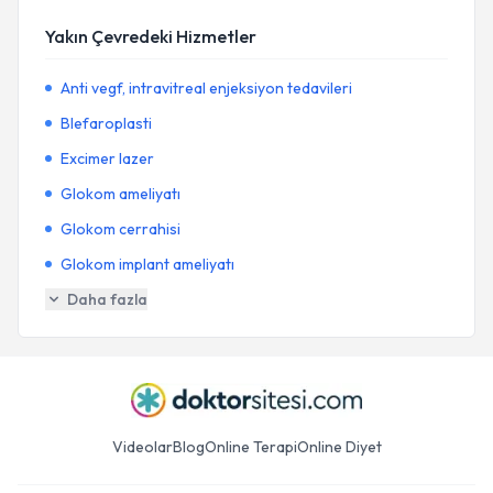
Yakın Çevredeki Hizmetler
Anti vegf, intravitreal enjeksiyon tedavileri
Blefaroplasti
Excimer lazer
Glokom ameliyatı
Glokom cerrahisi
Glokom implant ameliyatı
Daha fazla
Videolar
Blog
Online Terapi
Online Diyet