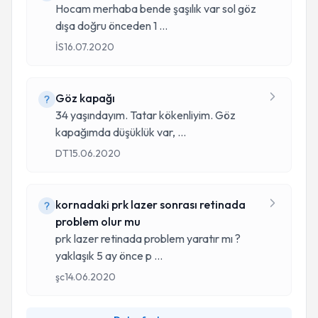
Hocam merhaba bende şaşılık var sol göz
dışa doğru önceden 1
...
İS
16.07.2020
Göz kapağı
34 yaşındayım. Tatar kökenliyim. Göz
kapağımda düşüklük var,
...
DT
15.06.2020
kornadaki prk lazer sonrası retinada
problem olur mu
prk lazer retinada problem yaratır mı ?
yaklaşık 5 ay önce p
...
şc
14.06.2020