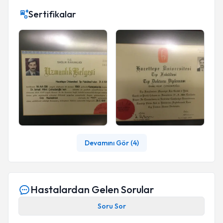
DUYMAKLA birlikte teşekkür ediyoruz ve
Sertifikalar
hastalarının gözlerine kendi gözü gibi bakan bir
doktor arayışı içindeyseniz Op.Dr. Hilmi
ÇUHADAROĞLU ile kesinlikle tanışmamışsınız
demektir. Bir hasta olarak yaşadığımız yanlış
tedaviye maruz kalmamanız adına, doktorunuzu
seçerken sağlıklı bir fikire sahip olabilmeniz için
bu durumu paylaşmak istedim.
Devamını Gör (
4
)
Hastalardan Gelen Sorular
Soru Sor