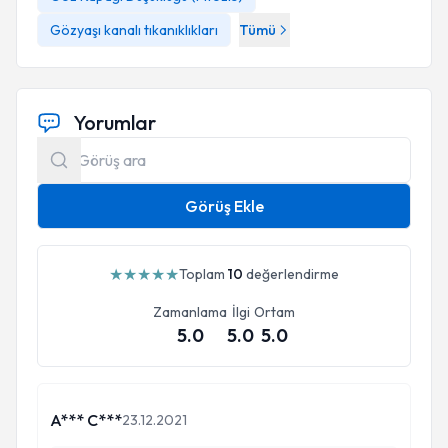
Gözyaşı kanalı tıkanıklıkları
Tümü
Yorumlar
Görüş Ekle
★
★
★
★
★
Toplam
10
değerlendirme
Zamanlama
İlgi
Ortam
5.0
5.0
5.0
A*** C***
23.12.2021