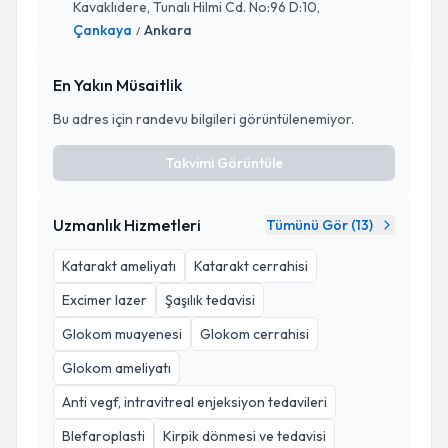
Kavaklıdere, Tunalı Hilmi Cd. No:96 D:10,
Çankaya
Ankara
/
En Yakın Müsaitlik
Bu adres için randevu bilgileri görüntülenemiyor.
Takvimi Görüntüle
Uzmanlık Hizmetleri
Tümünü Gör (
13
)
Katarakt ameliyatı
Katarakt cerrahisi
Excimer lazer
Şaşılık tedavisi
Glokom muayenesi
Glokom cerrahisi
Glokom ameliyatı
Anti vegf, intravitreal enjeksiyon tedavileri
Blefaroplasti
Kirpik dönmesi ve tedavisi