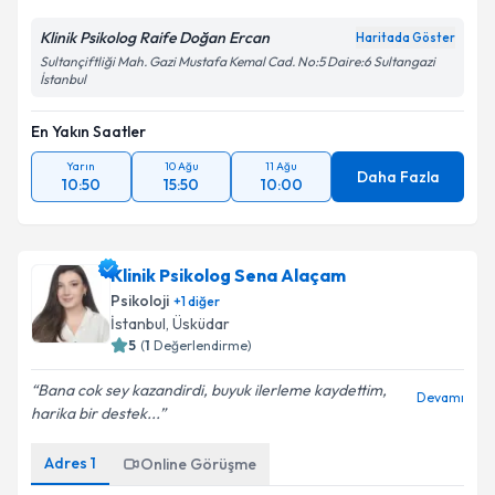
Klinik Psikolog Raife Doğan Ercan
Haritada Göster
Sultançiftliği Mah. Gazi Mustafa Kemal Cad. No:5 Daire:6 Sultangazi
İstanbul
En Yakın Saatler
Yarın
10 Ağu
11 Ağu
Daha Fazla
10:50
15:50
10:00
Klinik Psikolog Sena Alaçam
Psikoloji
+
1
diğer
İstanbul
, Üsküdar
5
(
1
Değerlendirme)
Bana cok sey kazandirdi, buyuk ilerleme kaydettim,
Devamı
harika bir destek...
Adres
1
Online Görüşme