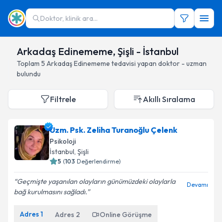
Doktor, klinik ara...
Arkadaş Edinememe, Şişli - İstanbul
Toplam
5
Arkadaş Edinememe
tedavisi yapan doktor - uzman
bulundu
Filtrele
Akıllı Sıralama
Uzm. Psk. Zeliha Turanoğlu Çelenk
Psikoloji
İstanbul
, Şişli
5
(
103
Değerlendirme)
Geçmişte yaşanılan olayların günümüzdeki olaylarla
Devamı
bağ kurulmasını sağladı.
Adres
1
Adres
2
Online Görüşme