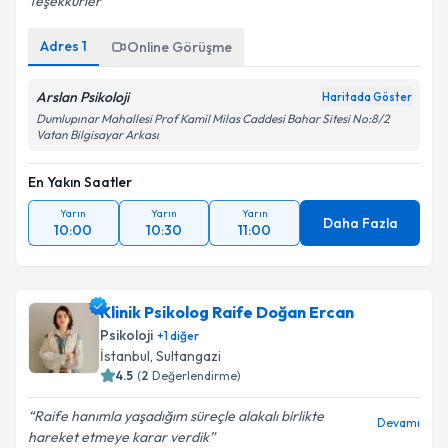
Teşekkürler
Adres
1
Online Görüşme
Arslan Psikoloji
Haritada Göster
Dumlupınar Mahallesi Prof Kamil Milas Caddesi Bahar Sitesi No:8/2
Vatan Bilgisayar Arkası
En Yakın Saatler
Yarın
Yarın
Yarın
Daha Fazla
10:00
10:30
11:00
Klinik Psikolog Raife Doğan Ercan
Psikoloji
+
1
diğer
İstanbul
, Sultangazi
4.5
(
2
Değerlendirme)
Raife hanımla yaşadığım süreçle alakalı birlikte
Devamı
hareket etmeye karar verdik