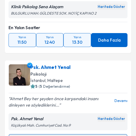
Klinik Psikolog Sena Alaçam
Haritada Göster
BULGURLU MAH. GÜLDESTE SOK. NO1 İÇ KAPI NO 2
En Yakın Saatler
Yarın
Yarın
Yarın
Daha Fazla
11:50
12:40
13:30
Psk. Ahmet Yenal
Psikoloji
İstanbul
, Maltepe
5
(
5
Değerlendirme)
Ahmet Bey her şeyden önce karşısındaki insanı
Devamı
dinleyen ve söylediklerini...
Psk. Ahmet Yenal
Haritada Göster
Küçükyalı Mah. Cumhuriyet Cad. No:9