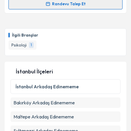
Randevu Talep Et
Randevu Takvimi Talebi
Psk. Ahmet Yenal
için randevu takvimi talebi
oluşturun. Size bu uzmandan randevu almanız için bir
İlgili Branşlar
takvim hazırlandığında e-posta ile bilgilendireceğiz.
Psikoloji
1
E-posta Adresiniz
İstanbul İlçeleri
Kişisel verilerimin işlenmesine ilişkin
Aydınlatma
Metni
'ni okudum ve kişisel verilerimin belirtilen
İstanbul
Arkadaş Edinememe
kapsamda işlenmesini kabul ediyorum.
Bakırköy
Arkadaş Edinememe
Takvim Talebini Gönder
Maltepe
Arkadaş Edinememe
Sultangazi
Arkadaş Edinememe