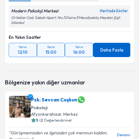
Modern Psikoloji Merkezi
Haritada Göster
Ortaklar Cad. Sabah Apart. No:3 Daire:3 Mecidiyeköy Meydan Şişli
İstanbul
En Yakın Saatler
Yarın
Yarın
Yarın
Daha Fazla
12:10
15:00
16:00
Bölgenize yakın diğer uzmanlar
Psk. Sevcan Coşkun
Psikoloji
Afyonkarahisar
, Merkez
5
(
2
Değerlendirme)
Görüşmemizden ve ilginizden çok memnun kaldım.
Devamı