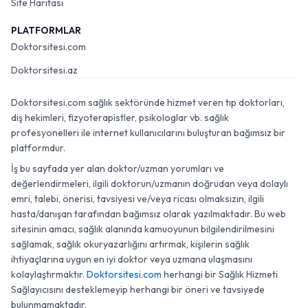
Site Haritası
PLATFORMLAR
Doktorsitesi.com
Doktorsitesi.az
Doktorsitesi.com sağlık sektöründe hizmet veren tıp doktorları,
diş hekimleri, fizyoterapistler, psikologlar vb. sağlık
profesyonelleri ile internet kullanıcılarını buluşturan bağımsız bir
platformdur.
İş bu sayfada yer alan doktor/uzman yorumları ve
değerlendirmeleri, ilgili doktorun/uzmanın doğrudan veya dolaylı
emri, talebi, önerisi, tavsiyesi ve/veya ricası olmaksızın, ilgili
hasta/danışan tarafından bağımsız olarak yazılmaktadır. Bu web
sitesinin amacı, sağlık alanında kamuoyunun bilgilendirilmesini
sağlamak, sağlık okuryazarlığını artırmak, kişilerin sağlık
ihtiyaçlarına uygun en iyi doktor veya uzmana ulaşmasını
kolaylaştırmaktır.
Doktorsitesi.com
herhangi bir Sağlık Hizmeti
Sağlayıcısını desteklemeyip herhangi bir öneri ve tavsiyede
bulunmamaktadır.