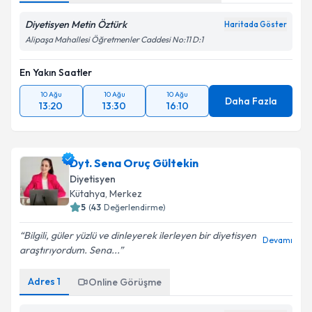
Diyetisyen Metin Öztürk
Haritada Göster
Alipaşa Mahallesi Öğretmenler Caddesi No:11 D:1
En Yakın Saatler
10 Ağu
10 Ağu
10 Ağu
Daha Fazla
13:20
13:30
16:10
Dyt. Sena Oruç Gültekin
Diyetisyen
Kütahya
, Merkez
5
(
43
Değerlendirme)
Bilgili, güler yüzlü ve dinleyerek ilerleyen bir diyetisyen
Devamı
araştırıyordum. Sena...
Adres
1
Online Görüşme