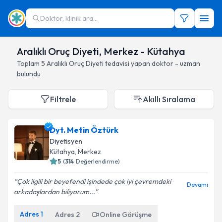
Doktor, klinik ara...
Aralıklı Oruç Diyeti, Merkez - Kütahya
Toplam
5
Aralıklı Oruç Diyeti
tedavisi yapan doktor - uzman
bulundu
Filtrele
Akıllı Sıralama
Dyt. Metin Öztürk
Diyetisyen
Kütahya
, Merkez
5
(
314
Değerlendirme)
Çok ilgili bir beyefendi işindede çok iyi çevremdeki
Devamı
arkadaşlardan biliyorum...
Adres
1
Adres
2
Online Görüşme