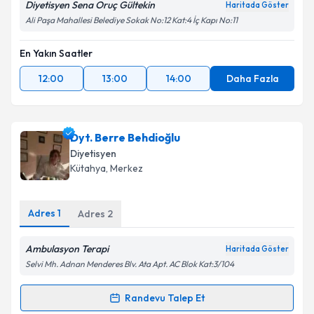
Diyetisyen Sena Oruç Gültekin
Haritada Göster
Ali Paşa Mahallesi Belediye Sokak No:12 Kat:4 İç Kapı No:11
En Yakın Saatler
12:00
13:00
14:00
Daha Fazla
Dyt. Berre Behdioğlu
Diyetisyen
Kütahya
, Merkez
Adres
1
Adres
2
Ambulasyon Terapi
Haritada Göster
Selvi Mh. Adnan Menderes Blv. Ata Apt. AC Blok Kat:3/104
Randevu Talep Et
Randevu Takvimi Talebi