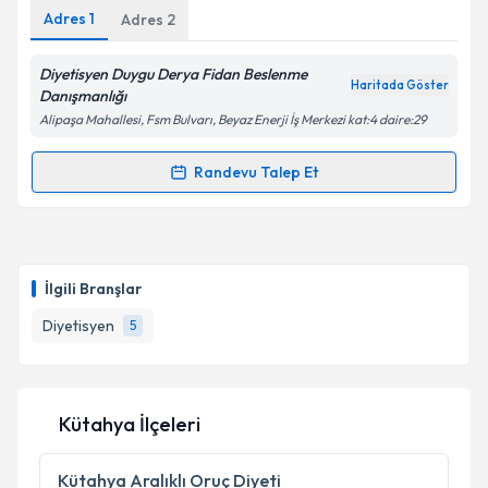
Adres
1
Adres
2
Diyetisyen Duygu Derya Fidan Beslenme
Haritada Göster
Kişisel verilerimin işlenmesine ilişkin
Aydınlatma
Danışmanlığı
Metni
'ni okudum ve kişisel verilerimin belirtilen
Alipaşa Mahallesi, Fsm Bulvarı, Beyaz Enerji İş Merkezi kat:4 daire:29
kapsamda işlenmesini kabul ediyorum.
Randevu Talep Et
Randevu Takvimi Talebi
Takvim Talebini Gönder
Dyt. Duygu Derya Fidan
için randevu takvimi talebi
oluşturun. Size bu uzmandan randevu almanız için bir
İlgili Branşlar
takvim hazırlandığında e-posta ile bilgilendireceğiz.
Diyetisyen
5
E-posta Adresiniz
Kütahya İlçeleri
Kişisel verilerimin işlenmesine ilişkin
Aydınlatma
Metni
'ni okudum ve kişisel verilerimin belirtilen
Kütahya
Aralıklı Oruç Diyeti