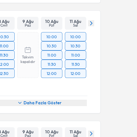
8 Ağu
9 Ağu
10 Ağu
11 Ağu
Cmt
Paz
Pzt
Sal
10:30
10:00
10:00
11:00
10:30
10:30
11:30
11:00
11:00
Takvim
kapalıdır
12:00
11:30
11:30
12:30
12:00
12:00
Daha Fazla Göster
8 Ağu
9 Ağu
10 Ağu
11 Ağu
Cmt
Paz
Pzt
Sal