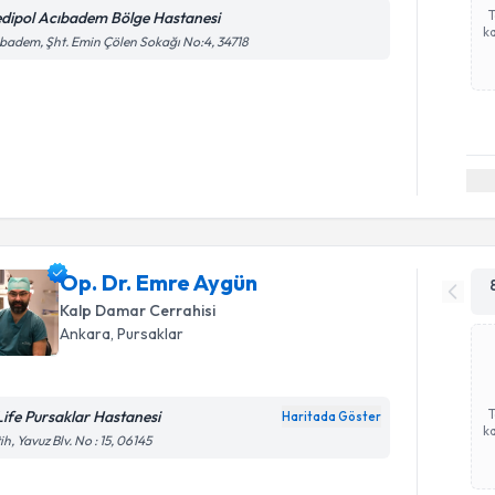
dipol Acıbadem Bölge Hastanesi
ka
badem, Şht. Emin Çölen Sokağı No:4, 34718
Op. Dr. Emre Aygün
Kalp Damar Cerrahisi
Ankara
,
Pursaklar
Life Pursaklar Hastanesi
Haritada Göster
ka
ih, Yavuz Blv. No : 15, 06145