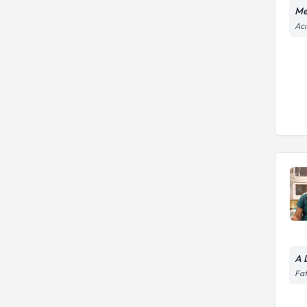
Me
Acı
A 
Fat