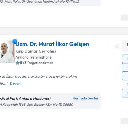
tür Mah, İtalya Sk. Seyhiman Hanim Apt. No:10/1No:2
Uzm. Dr. Murat İlkar Gelişen
Kalp Damar Cerrahisi
Ankara
,
Yenimahalle
5
(
3
Değerlendirme)
at İlkar hocam harika bir hoca iyi bir hekim
de...
Devamı
dical Park Ankara Hastanesi
Haritada Göster
t Koop Mah 1868. Sok, Batıkent Blv. No:15, 06680