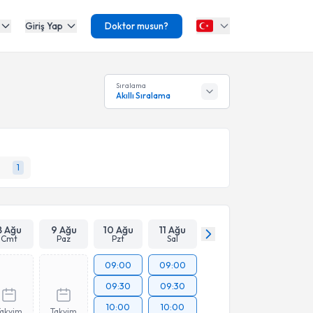
Giriş Yap
Doktor musun?
Sıralama
Akıllı Sıralama
1
8 Ağu
9 Ağu
10 Ağu
11 Ağu
Cmt
Paz
Pzt
Sal
09:00
09:00
09:30
09:30
10:00
10:00
Takvim
Takvim