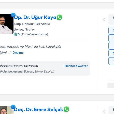
Op. Dr. Uğur Kaya
Kalp Damar Cerrahisi
Bursa
,
Nilüfer
5
(
15
Değerlendirme)
em yaşında ve Mart ’da kalp kapakçığı
şimi...
Devamı
ıbadem Bursa Hastanesi
Haritada Göster
ih Sultan Mehmet Bulvarı, Sümer Sk. No:1
Doç. Dr. Emre Selçuk