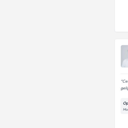
Cem
geli
Op
Mur