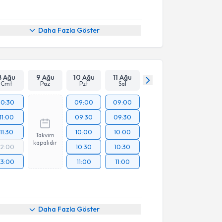
Daha Fazla Göster
8 Ağu
9 Ağu
10 Ağu
11 Ağu
Cmt
Paz
Pzt
Sal
10:30
09:00
09:00
11:00
09:30
09:30
11:30
10:00
10:00
Takvim
kapalıdır
12:00
10:30
10:30
13:00
11:00
11:00
Daha Fazla Göster