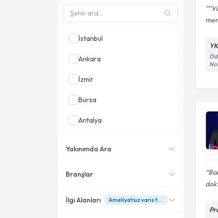
“Va
mem
İstanbul
YK
Odu
Ankara
No
İzmir
Bursa
Antalya
Samsun
Yakınımda Ara
Tekirdağ
Bab
Branşlar
Konumuma yakın uzmanları
dok
göster
İlgi Alanları
Ameliyatsız varis tedavi seçenekleri
Pr