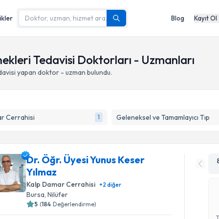
ikler
Blog
Kayıt Ol
nekleri Tedavisi Doktorları - Uzmanları
davisi yapan doktor - uzman bulundu.
r Cerrahisi
Geleneksel ve Tamamlayıcı Tıp
1
Dr. Öğr. Üyesi Yunus Keser
Yılmaz
Kalp Damar Cerrahisi
+
2
diğer
Bursa
,
Nilüfer
5
(
184
Değerlendirme)