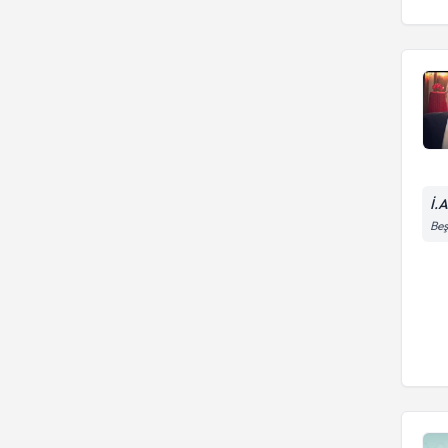
İ.
Beş