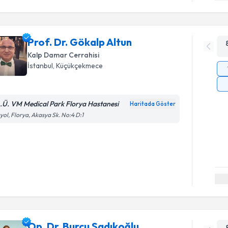
Prof. Dr. Gökalp Altun
Kalp Damar Cerrahisi
İstanbul
,
Küçükçekmece
A.Ü. VM Medical Park Florya Hastanesi
Haritada Göster
yol, Florya, Akasya Sk. No:4 D:1
Op. Dr. Burcu Sadıkoğlu