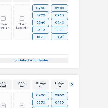
09:00
09:00
09:20
09:20
09:40
09:40
Takvim
Takvim
palıdır
kapalıdır
10:00
10:00
10:20
10:20
Daha Fazla Göster
8 Ağu
9 Ağu
10 Ağu
11 Ağu
Cmt
Paz
Pzt
Sal
09:00
09:00
09:30
09:30