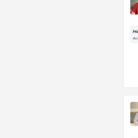
Me
Acı