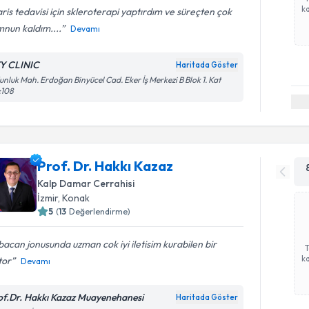
ka
ris tedavisi için skleroterapi yaptırdım ve süreçten çok
nun kaldım....
Devamı
Y CLINIC
Haritada Göster
nluk Mah. Erdoğan Binyücel Cad. Eker İş Merkezi B Blok 1. Kat
:108
Prof. Dr. Hakkı Kazaz
Kalp Damar Cerrahisi
İzmir
,
Konak
5
(
13
Değerlendirme)
acan jonusunda uzman cok iyi iletisim kurabilen bir
ka
tor
Devamı
of.Dr. Hakkı Kazaz Muayenehanesi
Haritada Göster