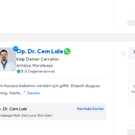
Op. Dr. Cem Lale
Kalp Damar Cerrahisi
Antalya
,
Muratpaşa
5
(
1
Değerlendirme)
 hocaya babamın varisleri için gittik. Empati duygusu
ka
şmiş, hasta...
Devamı
. Dr. Cem Lale
Haritada Göster
atpaşa Mah. Eski Lara Yolu Üzeri