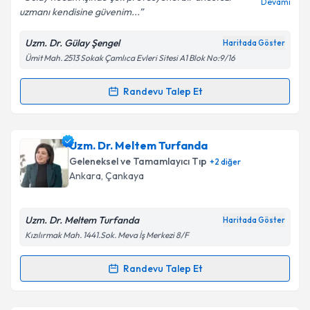
Devamı
uzmanı kendisine güvenim...
Uzm. Dr. Gülay Şengel
Haritada Göster
Kişisel verilerimin işlenmesine ilişkin
Aydınlatma
Ümit Mah. 2513 Sokak Çamlıca Evleri Sitesi A1 Blok No:9/16
Metni
'ni okudum ve kişisel verilerimin belirtilen
kapsamda işlenmesini kabul ediyorum.
Randevu Talep Et
Randevu Takvimi Talebi
Takvim Talebini Gönder
Uzm. Dr. Gülay Şengel
için randevu takvimi talebi
Uzm. Dr. Meltem Turfanda
oluşturun. Size bu uzmandan randevu almanız için bir
Geleneksel ve Tamamlayıcı Tıp
+
2
diğer
takvim hazırlandığında e-posta ile bilgilendireceğiz.
Ankara
, Çankaya
E-posta Adresiniz
Uzm. Dr. Meltem Turfanda
Haritada Göster
Kızılırmak Mah. 1441.Sok. Meva İş Merkezi 8/F
Kişisel verilerimin işlenmesine ilişkin
Aydınlatma
Randevu Talep Et
Randevu Takvimi Talebi
Metni
'ni okudum ve kişisel verilerimin belirtilen
kapsamda işlenmesini kabul ediyorum.