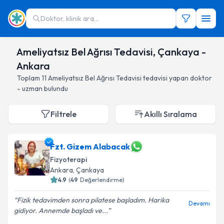
Doktor, klinik ara...
Ameliyatsız Bel Ağrısı Tedavisi, Çankaya -
Ankara
Toplam
11
Ameliyatsız Bel Ağrısı Tedavisi
tedavisi yapan doktor
- uzman bulundu
Filtrele
Akıllı Sıralama
Fzt. Gizem Alabacak
Fizyoterapi
Ankara
, Çankaya
4.9
(
49
Değerlendirme)
Fizik tedavimden sonra pilatese başladım. Harika
Devamı
gidiyor. Annemde başladı ve...