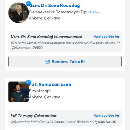
Uzm. Dr. Meltem Turfanda
için randevu takvimi
Uzm. Dr. Suna Kocadağ
talebi oluşturun. Size bu uzmandan randevu almanız
Takvim Talebini Gönder
Geleneksel ve Tamamlayıcı Tıp
+
1
diğer
için bir takvim hazırlandığında e-posta ile
Ankara
, Çankaya
bilgilendireceğiz.
E-posta Adresiniz
Uzm. Dr. Suna Kocadağ Muayenehanesi
Haritada Göster
1071 Usta Plaza Kızılırmak Mahallesi 1443 Cadde No 25 A Blok Ofis No: 77
,Çukurambar ,06520
Randevu Talep Et
Kişisel verilerimin işlenmesine ilişkin
Aydınlatma
Randevu Takvimi Talebi
Metni
'ni okudum ve kişisel verilerimin belirtilen
kapsamda işlenmesini kabul ediyorum.
Uzm. Dr. Suna Kocadağ
için randevu takvimi talebi
Fzt. Ramazan Esen
oluşturun. Size bu uzmandan randevu almanız için bir
Fizyoterapi
Takvim Talebini Gönder
takvim hazırlandığında e-posta ile bilgilendireceğiz.
Ankara
, Çankaya
E-posta Adresiniz
MR Therapy Çukurambar
Haritada Göster
Çukurambar Mahallesi 1424 Cadde Cubes B Blok No:6/1 İç Kapı No:130