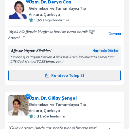
Uzm. Dr. Özlem Öztürk
için randevu takvimi talebi
Uzm. Dr. Derya Can
oluşturun. Size bu uzmandan randevu almanız için bir
Geleneksel ve Tamamlayıcı Tıp
takvim hazırlandığında e-posta ile bilgilendireceğiz.
Ankara
, Çankaya
5
(
65
Değerlendirme)
E-posta Adresiniz
Ayak bileğimde ki ağrı sebebi ile bana kemik iliği
Devamı
ödemi...
Ağrısız Yaşam Klinikleri
Haritada Göster
Kişisel verilerimin işlenmesine ilişkin
Aydınlatma
Maidan iş ve Yaşam Merkezi A Blok Kat:10 No:105 Mustafa Kemal Mah.
Metni
'ni okudum ve kişisel verilerimin belirtilen
2118 Cad. No:4A (TOBB binası yanı)
kapsamda işlenmesini kabul ediyorum.
Randevu Talep Et
Randevu Takvimi Talebi
Takvim Talebini Gönder
Uzm. Dr. Derya Can
için randevu takvimi talebi
Uzm. Dr. Gülay Şengel
oluşturun. Size bu uzmandan randevu almanız için bir
Geleneksel ve Tamamlayıcı Tıp
takvim hazırlandığında e-posta ile bilgilendireceğiz.
Ankara
, Çankaya
5
(
1
Değerlendirme)
E-posta Adresiniz
Gülay hocam işinde çok profesyonel bir anestezi