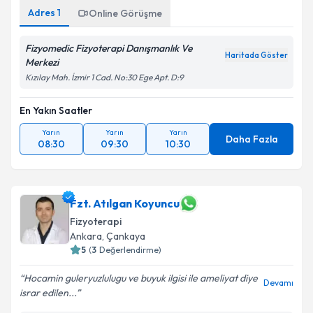
Adres
1
Online Görüşme
Fizyomedic Fizyoterapi Danışmanlık Ve
Haritada Göster
Merkezi
Kızılay Mah. İzmir 1 Cad. No:30 Ege Apt. D:9
En Yakın Saatler
Yarın
Yarın
Yarın
Daha Fazla
08:30
09:30
10:30
Fzt. Atılgan Koyuncu
Fizyoterapi
Ankara
, Çankaya
5
(
3
Değerlendirme)
Hocamin guleryuzlulugu ve buyuk ilgisi ile ameliyat diye
Devamı
israr edilen...