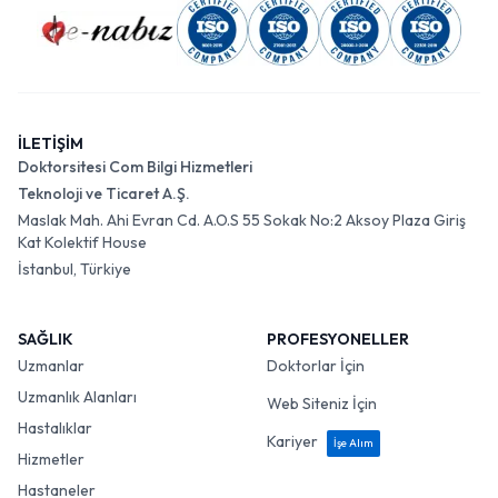
İLETİŞİM
Doktorsitesi Com Bilgi Hizmetleri
Teknoloji ve Ticaret A.Ş.
Maslak Mah. Ahi Evran Cd. A.O.S 55 Sokak No:2 Aksoy Plaza Giriş
Kat Kolektif House
İstanbul, Türkiye
SAĞLIK
PROFESYONELLER
Uzmanlar
Doktorlar İçin
Uzmanlık Alanları
Web Siteniz İçin
Hastalıklar
Kariyer
İşe Alım
Hizmetler
Hastaneler