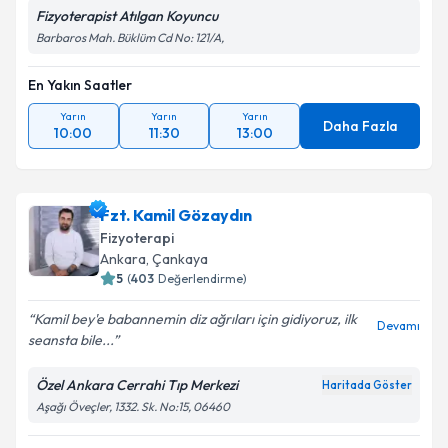
Fizyoterapist Atılgan Koyuncu
Barbaros Mah. Büklüm Cd No: 121/A,
En Yakın Saatler
Yarın
Yarın
Yarın
Daha Fazla
10:00
11:30
13:00
Fzt. Kamil Gözaydın
Fizyoterapi
Ankara
, Çankaya
5
(
403
Değerlendirme)
Kamil bey'e babannemin diz ağrıları için gidiyoruz, ilk
Devamı
seansta bile...
Özel Ankara Cerrahi Tıp Merkezi
Haritada Göster
Aşağı Öveçler, 1332. Sk. No:15, 06460