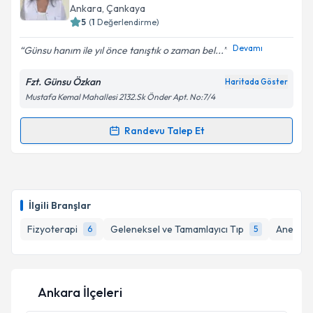
takvim hazırlandığında e-posta ile bilgilendireceğiz.
Ankara
, Çankaya
5
(
1
Değerlendirme)
E-posta Adresiniz
Devamı
Günsu hanım ile yıl önce tanıştık o zaman bel...
Fzt. Günsu Özkan
Haritada Göster
Mustafa Kemal Mahallesi 2132.Sk Önder Apt. No:7/4
Kişisel verilerimin işlenmesine ilişkin
Aydınlatma
Metni
'ni okudum ve kişisel verilerimin belirtilen
kapsamda işlenmesini kabul ediyorum.
Randevu Talep Et
Randevu Takvimi Talebi
Takvim Talebini Gönder
Fzt. Günsu Özkan
için randevu takvimi talebi
oluşturun. Size bu uzmandan randevu almanız için bir
İlgili Branşlar
takvim hazırlandığında e-posta ile bilgilendireceğiz.
Fizyoterapi
Geleneksel ve Tamamlayıcı Tıp
Anestez
6
5
E-posta Adresiniz
Ankara İlçeleri
Kişisel verilerimin işlenmesine ilişkin
Aydınlatma