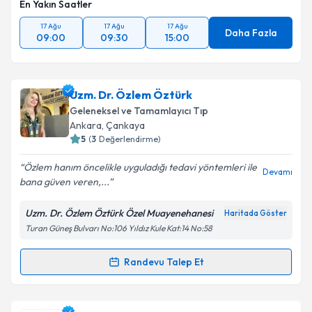
En Yakın Saatler
17 Ağu
17 Ağu
17 Ağu
Daha Fazla
09:00
09:30
15:00
Uzm. Dr. Özlem Öztürk
Geleneksel ve Tamamlayıcı Tıp
Ankara
, Çankaya
5
(
3
Değerlendirme)
Özlem hanım öncelikle uyguladığı tedavi yöntemleri ile
Devamı
bana güven veren,...
Uzm. Dr. Özlem Öztürk Özel Muayenehanesi
Haritada Göster
Turan Güneş Bulvarı No:106 Yıldız Kule Kat:14 No:58
Randevu Talep Et
Randevu Takvimi Talebi