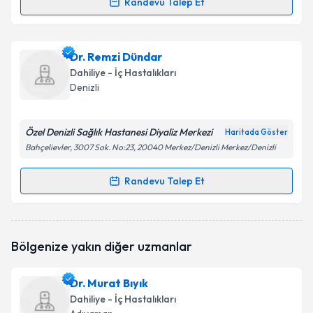
Randevu Talep Et
Prof. Dr. Göksemin Demir
için randevu takvimi
talebi oluşturun. Size bu uzmandan randevu almanız
Dr. Remzi Dündar
için bir takvim hazırlandığında e-posta ile
bilgilendireceğiz.
Dahiliye - İç Hastalıkları
Denizli
E-posta Adresiniz
Özel Denizli Sağlık Hastanesi Diyaliz Merkezi
Haritada Göster
Bahçelievler, 3007 Sok. No:23, 20040 Merkez/Denizli Merkez/Denizli
Kişisel verilerimin işlenmesine ilişkin
Aydınlatma
Randevu Talep Et
Metni
'ni okudum ve kişisel verilerimin belirtilen
Randevu Takvimi Talebi
kapsamda işlenmesini kabul ediyorum.
Dr. Remzi Dündar
için randevu takvimi talebi
Takvim Talebini Gönder
Bölgenize yakın diğer uzmanlar
oluşturun. Size bu uzmandan randevu almanız için bir
takvim hazırlandığında e-posta ile bilgilendireceğiz.
Dr. Murat Bıyık
E-posta Adresiniz
Dahiliye - İç Hastalıkları