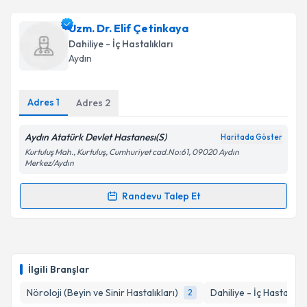
Ass. Dr. Yasemin Kara
için randevu takvimi talebi
Uzm. Dr. Elif Çetinkaya
oluşturun. Size bu uzmandan randevu almanız için bir
Dahiliye - İç Hastalıkları
takvim hazırlandığında e-posta ile bilgilendireceğiz.
Aydın
E-posta Adresiniz
Adres
1
Adres
2
Aydın Atatürk Devlet Hastanesı(S)
Haritada Göster
Kişisel verilerimin işlenmesine ilişkin
Aydınlatma
Kurtuluş Mah., Kurtuluş, Cumhuriyet cad.No:61, 09020 Aydın
Metni
'ni okudum ve kişisel verilerimin belirtilen
Merkez/Aydın
kapsamda işlenmesini kabul ediyorum.
Randevu Talep Et
Randevu Takvimi Talebi
Takvim Talebini Gönder
Uzm. Dr. Elif Çetinkaya
için randevu takvimi talebi
oluşturun. Size bu uzmandan randevu almanız için bir
İlgili Branşlar
takvim hazırlandığında e-posta ile bilgilendireceğiz.
Nöroloji (Beyin ve Sinir Hastalıkları)
Dahiliye - İç Hastalıkla
2
E-posta Adresiniz