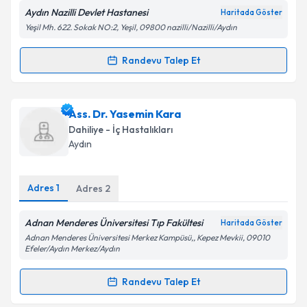
Aydın Nazilli Devlet Hastanesi
Haritada Göster
Yeşil Mh. 622. Sokak NO:2, Yeşil, 09800 nazilli/Nazilli/Aydın
Kişisel verilerimin işlenmesine ilişkin
Aydınlatma
Randevu Talep Et
Randevu Takvimi Talebi
Metni
'ni okudum ve kişisel verilerimin belirtilen
kapsamda işlenmesini kabul ediyorum.
Dr. Mesut Cankurt
için randevu takvimi talebi
Ass. Dr. Yasemin Kara
oluşturun. Size bu uzmandan randevu almanız için bir
Takvim Talebini Gönder
Dahiliye - İç Hastalıkları
takvim hazırlandığında e-posta ile bilgilendireceğiz.
Aydın
E-posta Adresiniz
Adres
1
Adres
2
Adnan Menderes Üniversitesi Tıp Fakültesi
Haritada Göster
Kişisel verilerimin işlenmesine ilişkin
Aydınlatma
Adnan Menderes Üniversitesi Merkez Kampüsü,, Kepez Mevkii, 09010
Metni
'ni okudum ve kişisel verilerimin belirtilen
Efeler/Aydın Merkez/Aydın
kapsamda işlenmesini kabul ediyorum.
Randevu Talep Et
Randevu Takvimi Talebi
Takvim Talebini Gönder