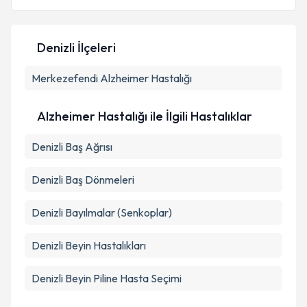
Denizli İlçeleri
Kişisel verilerimin işlenmesine ilişkin
Aydınlatma
Merkezefendi
Metni
'ni okudum ve kişisel verilerimin belirtilen
Alzheimer Hastalığı
kapsamda işlenmesini kabul ediyorum.
Alzheimer Hastalığı ile İlgili Hastalıklar
Takvim Talebini Gönder
Denizli Baş Ağrısı
Denizli Baş Dönmeleri
Denizli Bayılmalar (Senkoplar)
Denizli Beyin Hastalıkları
Denizli Beyin Piline Hasta Seçimi