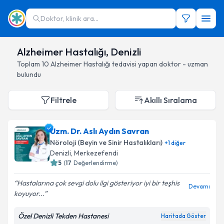
Doktor, klinik ara...
Alzheimer Hastalığı, Denizli
Toplam
10
Alzheimer Hastalığı
tedavisi yapan doktor - uzman
bulundu
Filtrele
Akıllı Sıralama
Uzm. Dr. Aslı Aydın Savran
Nöroloji (Beyin ve Sinir Hastalıkları)
+
1
diğer
Denizli
, Merkezefendi
5
(
17
Değerlendirme)
Hastalarına çok sevgi dolu ilgi gösteriyor iyi bir teşhis
Devamı
koyuyor...
Özel Denizli Tekden Hastanesi
Haritada Göster