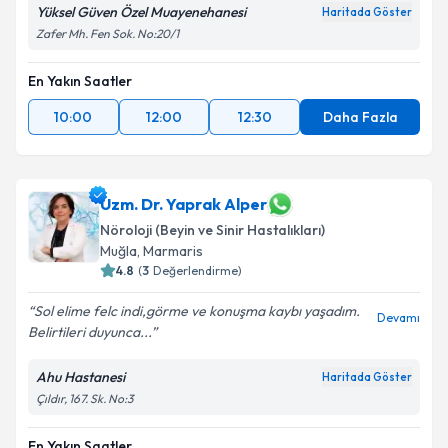
Yüksel Güven Özel Muayenehanesi
Kişisel verilerimin işlenmesine ilişkin
Aydınlatma
Haritada Göster
Metni
'ni okudum ve kişisel verilerimin belirtilen
Zafer Mh. Fen Sok. No:20/1
kapsamda işlenmesini kabul ediyorum.
En Yakın Saatler
Takvim Talebini Gönder
10:00
12:00
12:30
Daha Fazla
Uzm. Dr. Yaprak Alper
Nöroloji (Beyin ve Sinir Hastalıkları)
Muğla
, Marmaris
4.8
(
3
Değerlendirme)
Sol elime felc indi,görme ve konuşma kaybı yaşadım.
Devamı
Belirtileri duyunca...
Ahu Hastanesi
Haritada Göster
Çıldır, 167. Sk. No:3
En Yakın Saatler