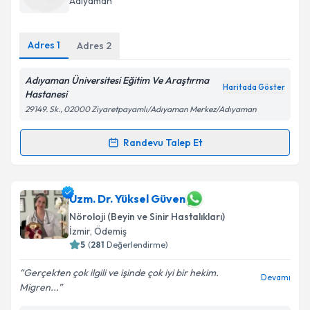
Adıyaman
Adres
1
Kişisel verilerimin işlenmesine ilişkin
Adres
2
Aydınlatma
Metni
'ni okudum ve kişisel verilerimin belirtilen
kapsamda işlenmesini kabul ediyorum.
Adıyaman Üniversitesi Eğitim Ve Araştırma
Haritada Göster
Hastanesi
29149. Sk., 02000 Ziyaretpayamlı/Adıyaman Merkez/Adıyaman
Takvim Talebini Gönder
Randevu Talep Et
Randevu Takvimi Talebi
Dr. Murat Bıyık
için randevu takvimi talebi oluşturun.
Uzm. Dr. Yüksel Güven
Size bu uzmandan randevu almanız için bir takvim
Nöroloji (Beyin ve Sinir Hastalıkları)
hazırlandığında e-posta ile bilgilendireceğiz.
İzmir
, Ödemiş
5
(
281
Değerlendirme)
E-posta Adresiniz
Gerçekten çok ilgili ve işinde çok iyi bir hekim.
Devamı
Migren...