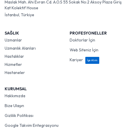
Maslak Mah. Ahi Evran Cd. A.O.S 55 Sokak No:2 Aksoy Plaza Giriş
Kat Kolektif House
İstanbul, Türkiye
SAĞLIK
PROFESYONELLER
Uzmanlar
Doktorlar İçin
Uzmanlık Alanları
Web Siteniz İçin
Hastalıklar
Kariyer
İşe Alım
Hizmetler
Hastaneler
KURUMSAL
Hakkımızda
Bize Ulaşın
Gizlilik Politikası
Google Takvim Entegrasyonu