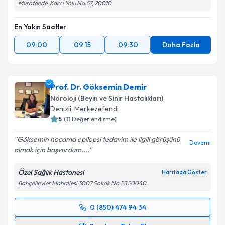
Muratdede, Karcı Yolu No:57, 20010
En Yakın Saatler
09:00
09:15
09:30
Daha Fazla
Prof. Dr. Göksemin Demir
Nöroloji (Beyin ve Sinir Hastalıkları)
Denizli
, Merkezefendi
5
(
11
Değerlendirme)
Göksemin hocama epilepsi tedavim ile ilgili görüşünü
Devamı
almak için başvurdum....
Özel Sağlık Hastanesi
Haritada Göster
Bahçelievler Mahallesi 3007 Sokak No:23 20040
0 (850) 474 94 34
Randevu Takvimi Talebi