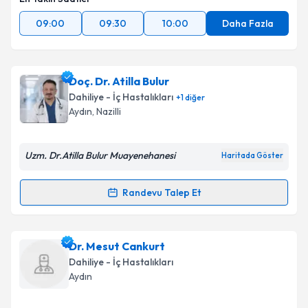
09:00
09:30
10:00
Daha Fazla
Doç. Dr. Atilla Bulur
Dahiliye - İç Hastalıkları
+
1
diğer
Aydın
, Nazilli
Uzm. Dr.Atilla Bulur Muayenehanesi
Haritada Göster
Randevu Talep Et
Randevu Takvimi Talebi
Doç. Dr. Atilla Bulur
için randevu takvimi talebi
Dr. Mesut Cankurt
oluşturun. Size bu uzmandan randevu almanız için bir
Dahiliye - İç Hastalıkları
takvim hazırlandığında e-posta ile bilgilendireceğiz.
Aydın
E-posta Adresiniz