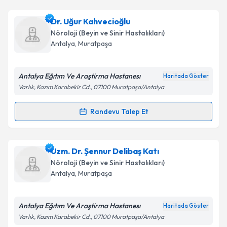
Uzm. Dr. Aysun Tıltak
için randevu takvimi talebi
Dr. Uğur Kahvecioğlu
Takvim Talebini Gönder
oluşturun. Size bu uzmandan randevu almanız için bir
Nöroloji (Beyin ve Sinir Hastalıkları)
takvim hazırlandığında e-posta ile bilgilendireceğiz.
Antalya
, Muratpaşa
E-posta Adresiniz
Antalya Eğıtım Ve Araştirma Hastanesı
Haritada Göster
Varlık, Kazım Karabekir Cd., 07100 Muratpaşa/Antalya
Kişisel verilerimin işlenmesine ilişkin
Aydınlatma
Randevu Talep Et
Randevu Takvimi Talebi
Metni
'ni okudum ve kişisel verilerimin belirtilen
kapsamda işlenmesini kabul ediyorum.
Dr. Uğur Kahvecioğlu
için randevu takvimi talebi
Uzm. Dr. Şennur Delibaş Katı
oluşturun. Size bu uzmandan randevu almanız için bir
Takvim Talebini Gönder
Nöroloji (Beyin ve Sinir Hastalıkları)
takvim hazırlandığında e-posta ile bilgilendireceğiz.
Antalya
, Muratpaşa
E-posta Adresiniz
Antalya Eğıtım Ve Araştirma Hastanesı
Haritada Göster
Varlık, Kazım Karabekir Cd., 07100 Muratpaşa/Antalya