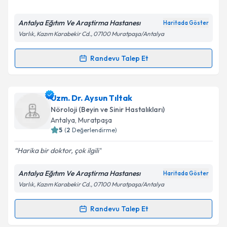
E-posta Adresiniz
Antalya Eğıtım Ve Araştirma Hastanesı
Haritada Göster
Varlık, Kazım Karabekir Cd., 07100 Muratpaşa/Antalya
Kişisel verilerimin işlenmesine ilişkin
Aydınlatma
Randevu Talep Et
Randevu Takvimi Talebi
Metni
'ni okudum ve kişisel verilerimin belirtilen
kapsamda işlenmesini kabul ediyorum.
Uzm. Dr. Mustafa Sumbas
için randevu takvimi
Uzm. Dr. Aysun Tıltak
talebi oluşturun. Size bu uzmandan randevu almanız
Takvim Talebini Gönder
Nöroloji (Beyin ve Sinir Hastalıkları)
için bir takvim hazırlandığında e-posta ile
Antalya
, Muratpaşa
bilgilendireceğiz.
5
(
2
Değerlendirme)
E-posta Adresiniz
Harika bir doktor, çok ilgili
Antalya Eğıtım Ve Araştirma Hastanesı
Haritada Göster
Varlık, Kazım Karabekir Cd., 07100 Muratpaşa/Antalya
Kişisel verilerimin işlenmesine ilişkin
Aydınlatma
Metni
'ni okudum ve kişisel verilerimin belirtilen
Randevu Talep Et
Randevu Takvimi Talebi
kapsamda işlenmesini kabul ediyorum.