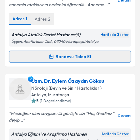
Devamı
annemin ataklarının nedenini öğrendik…Anneme...
Adres
1
Adres
2
Kişisel verilerimin işlenmesine ilişkin
Aydınlatma
Metni
'ni okudum ve kişisel verilerimin belirtilen
kapsamda işlenmesini kabul ediyorum.
Antalya Atatürk Devlet Hastanesı(S)
Haritada Göster
Üçgen, Anafartalar Cad., 07040 Muratpaşa/Antalya
Takvim Talebini Gönder
Randevu Talep Et
Randevu Takvimi Talebi
Uzm. Dr. Kerim Hakan Özen
için randevu takvimi
Uzm. Dr. Eylem Özaydın Göksu
talebi oluşturun. Size bu uzmandan randevu almanız
Nöroloji (Beyin ve Sinir Hastalıkları)
için bir takvim hazırlandığında e-posta ile
Antalya
, Muratpaşa
bilgilendireceğiz.
5
(
1
Değerlendirme)
E-posta Adresiniz
Mesleğine olan saygısını ilk görüşte sizi "Hoş Geldiniz "
Devamı
deyip...
Antalya Eğıtım Ve Araştirma Hastanesı
Haritada Göster