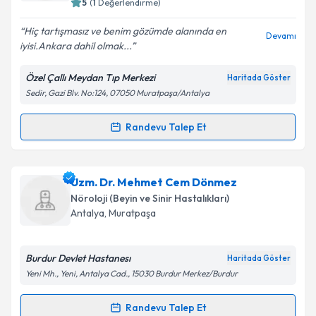
5
(
1
Değerlendirme)
E-posta Adresiniz
Hiç tartışmasız ve benim gözümde alanında en
Devamı
iyisi.Ankara dahil olmak...
Özel Çallı Meydan Tıp Merkezi
Haritada Göster
Kişisel verilerimin işlenmesine ilişkin
Aydınlatma
Sedir, Gazi Blv. No:124, 07050 Muratpaşa/Antalya
Metni
'ni okudum ve kişisel verilerimin belirtilen
kapsamda işlenmesini kabul ediyorum.
Randevu Talep Et
Randevu Takvimi Talebi
Takvim Talebini Gönder
Dr. Mehmet Salih Tuğtekin
için randevu takvimi
Uzm. Dr. Mehmet Cem Dönmez
talebi oluşturun. Size bu uzmandan randevu almanız
Nöroloji (Beyin ve Sinir Hastalıkları)
için bir takvim hazırlandığında e-posta ile
Antalya
, Muratpaşa
bilgilendireceğiz.
E-posta Adresiniz
Burdur Devlet Hastanesı
Haritada Göster
Yeni Mh., Yeni, Antalya Cad., 15030 Burdur Merkez/Burdur
Randevu Talep Et
Randevu Takvimi Talebi