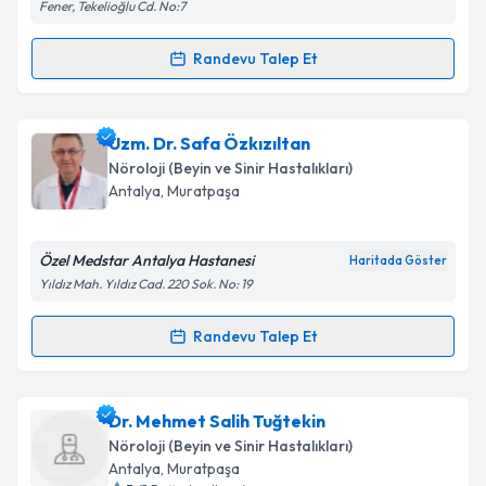
Fener, Tekelioğlu Cd. No:7
Randevu Talep Et
Randevu Takvimi Talebi
Uzm. Dr. Nurgül Uzun
için randevu takvimi talebi
Uzm. Dr. Safa Özkızıltan
oluşturun. Size bu uzmandan randevu almanız için bir
Nöroloji (Beyin ve Sinir Hastalıkları)
takvim hazırlandığında e-posta ile bilgilendireceğiz.
Antalya
, Muratpaşa
E-posta Adresiniz
Özel Medstar Antalya Hastanesi
Haritada Göster
Yıldız Mah. Yıldız Cad. 220 Sok. No: 19
Kişisel verilerimin işlenmesine ilişkin
Aydınlatma
Randevu Talep Et
Randevu Takvimi Talebi
Metni
'ni okudum ve kişisel verilerimin belirtilen
kapsamda işlenmesini kabul ediyorum.
Uzm. Dr. Safa Özkızıltan
için randevu takvimi talebi
Dr. Mehmet Salih Tuğtekin
oluşturun. Size bu uzmandan randevu almanız için bir
Takvim Talebini Gönder
Nöroloji (Beyin ve Sinir Hastalıkları)
takvim hazırlandığında e-posta ile bilgilendireceğiz.
Antalya
, Muratpaşa