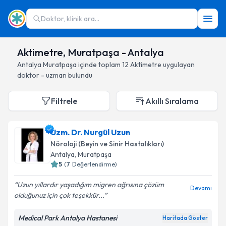
Doktor, klinik ara...
Aktimetre, Muratpaşa - Antalya
Antalya
Muratpaşa
içinde toplam
12
Aktimetre
uygulayan
doktor - uzman bulundu
Filtrele
Akıllı Sıralama
Uzm. Dr. Nurgül Uzun
Nöroloji (Beyin ve Sinir Hastalıkları)
Antalya
, Muratpaşa
5
(
7
Değerlendirme)
Uzun yıllardır yaşadığım migren ağrısına çözüm
Devamı
olduğunuz için çok teşekkür...
Medical Park Antalya Hastanesi
Haritada Göster