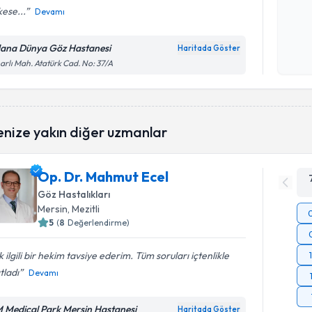
ese...
Devamı
Kişisel
okudum
ana Dünya Göz Hastanesi
Haritada Göster
işlenm
arlı Mah. Atatürk Cad. No: 37/A
enize yakın diğer uzmanlar
Op. Dr. Mahmut Ecel
Göz Hastalıkları
Mersin
, Mezitli
5
(
8
Değerlendirme)
 ilgili bir hekim tavsiye ederim. Tüm soruları içtenlikle
tladı
Devamı
 Medical Park Mersin Hastanesi
Haritada Göster