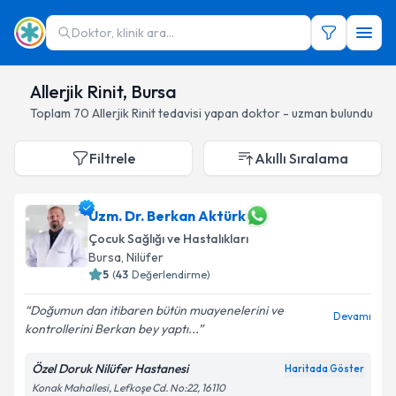
Doktor, klinik ara...
Allerjik Rinit, Bursa
Toplam
70
Allerjik Rinit
tedavisi yapan doktor - uzman bulundu
Filtrele
Akıllı Sıralama
Uzm. Dr. Berkan Aktürk
Çocuk Sağlığı ve Hastalıkları
Bursa
, Nilüfer
5
(
43
Değerlendirme)
Doğumun dan itibaren bütün muayenelerini ve
Devamı
kontrollerini Berkan bey yaptı...
Özel Doruk Nilüfer Hastanesi
Haritada Göster
Konak Mahallesi, Lefkoşe Cd. No:22, 16110