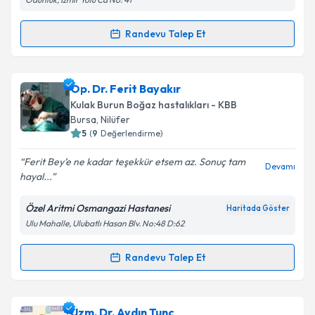
Kişisel verilerimin işlenmesine ilişkin
Aydınlatma
Metni
'ni okudum ve kişisel verilerimin belirtilen
kapsamda işlenmesini kabul ediyorum.
Randevu Talep Et
Randevu Takvimi Talebi
Takvim Talebini Gönder
Uzm. Dr. Ayda Aşkar
için randevu takvimi talebi
Op. Dr. Ferit Bayakır
oluşturun. Size bu uzmandan randevu almanız için bir
Kulak Burun Boğaz hastalıkları - KBB
takvim hazırlandığında e-posta ile bilgilendireceğiz.
Bursa
, Nilüfer
5
(
9
Değerlendirme)
E-posta Adresiniz
Ferit Bey’e ne kadar teşekkür etsem az. Sonuç tam
Devamı
hayal...
Özel Aritmi Osmangazi Hastanesi
Haritada Göster
Kişisel verilerimin işlenmesine ilişkin
Aydınlatma
Ulu Mahalle, Ulubatlı Hasan Blv. No:48 D:62
Metni
'ni okudum ve kişisel verilerimin belirtilen
kapsamda işlenmesini kabul ediyorum.
Randevu Talep Et
Randevu Takvimi Talebi
Takvim Talebini Gönder
Op. Dr. Ferit Bayakır
için randevu takvimi talebi
Uzm. Dr. Aydın Tunç