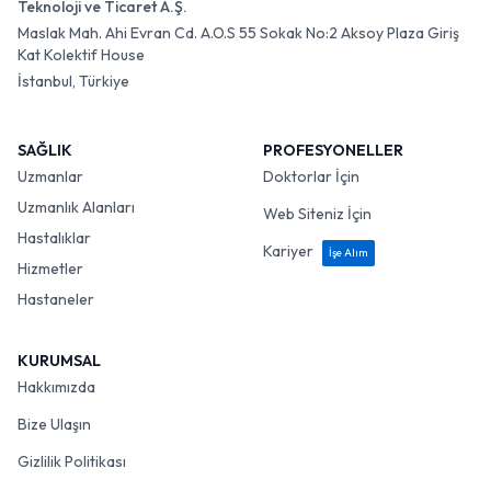
Teknoloji ve Ticaret A.Ş.
Maslak Mah. Ahi Evran Cd. A.O.S 55 Sokak No:2 Aksoy Plaza Giriş
Kat Kolektif House
İstanbul, Türkiye
SAĞLIK
PROFESYONELLER
Uzmanlar
Doktorlar İçin
Uzmanlık Alanları
Web Siteniz İçin
Hastalıklar
Kariyer
İşe Alım
Hizmetler
Hastaneler
KURUMSAL
Hakkımızda
Bize Ulaşın
Gizlilik Politikası