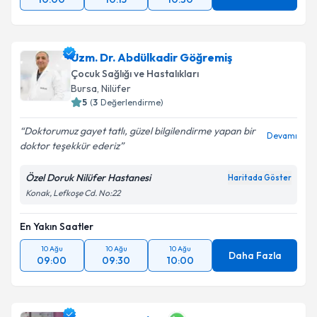
Uzm. Dr. Abdülkadir Göğremiş
Çocuk Sağlığı ve Hastalıkları
Bursa
, Nilüfer
5
(
3
Değerlendirme)
Doktorumuz gayet tatlı, güzel bilgilendirme yapan bir
Devamı
doktor teşekkür ederiz
Özel Doruk Nilüfer Hastanesi
Haritada Göster
Konak, Lefkoşe Cd. No:22
En Yakın Saatler
10 Ağu
10 Ağu
10 Ağu
Daha Fazla
09:00
09:30
10:00