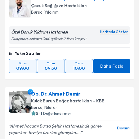
Çocuk Sağlığı ve Hastalıkları
Bursa
, Yıldırım
Özel Doruk Yıldırım Hastanesi
Haritada Göster
Duaçınarı, Ankara Cad. (yüksek ihtisas karşısı)
En Yakın Saatler
Yarın
Yarın
Yarın
Daha Fazla
09:00
09:30
10:00
Op. Dr. Ahmet Demir
Kulak Burun Boğaz hastalıkları - KBB
Bursa
, Nilüfer
5
(
1
Değerlendirme)
Ahmet hocamı Bursa Şehir Hastanesinde görev
Devamı
yaparken tavsiye üzerine gitmiştim....