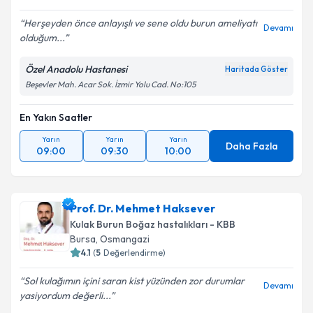
Herşeyden önce anlayışlı ve sene oldu burun ameliyatı
Devamı
olduğum...
Özel Anadolu Hastanesi
Haritada Göster
Beşevler Mah. Acar Sok. İzmir Yolu Cad. No:105
En Yakın Saatler
Yarın
Yarın
Yarın
Daha Fazla
09:00
09:30
10:00
Prof. Dr. Mehmet Haksever
Kulak Burun Boğaz hastalıkları - KBB
Bursa
, Osmangazi
4.1
(
5
Değerlendirme)
Sol kulağımın içini saran kist yüzünden zor durumlar
Devamı
yasiyordum değerli...