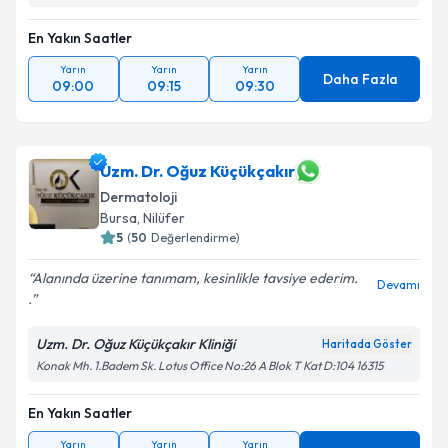
En Yakın Saatler
Yarın
Yarın
Yarın
Daha Fazla
09:00
09:15
09:30
Uzm. Dr. Oğuz Küçükçakır
Dermatoloji
Bursa
, Nilüfer
5
(
50
Değerlendirme)
Alanında üzerine tanımam, kesinlikle tavsiye ederim.
Devamı
.
Uzm. Dr. Oğuz Küçükçakır Kliniği
Haritada Göster
Konak Mh. 1.Badem Sk. Lotus Office No:26 A Blok T Kat D:104 16315
En Yakın Saatler
Yarın
Yarın
Yarın