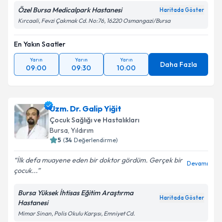
Özel Bursa Medicalpark Hastanesi
Haritada Göster
Kırcaali, Fevzi Çakmak Cd. No:76, 16220 Osmangazi/Bursa
En Yakın Saatler
Yarın
Yarın
Yarın
Daha Fazla
09:00
09:30
10:00
Uzm. Dr. Galip Yiğit
Çocuk Sağlığı ve Hastalıkları
Bursa
, Yıldırım
5
(
34
Değerlendirme)
İlk defa muayene eden bir doktor gördüm. Gerçek bir
Devamı
çocuk...
Bursa Yüksek İhtisas Eğitim Araştırma
Haritada Göster
Hastanesi
Mimar Sinan, Polis Okulu Karşısı, Emniyet Cd.