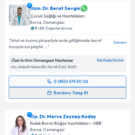
oluşturun. Size bu uzmandan randevu almanız için bir
takvim hazırlandığında e-posta ile bilgilendireceğiz.
Uzm. Dr. Berat Sevgin
Çocuk Sağlığı ve Hastalıkları
E-posta Adresiniz
Bursa
, Osmangazi
5
(
20
Değerlendirme)
İshal ve kusma şikayetiyle acile gittiğimizde berat
Devamı
hocayla karşılaştık ...
Kişisel verilerimin işlenmesine ilişkin
Aydınlatma
Metni
'ni okudum ve kişisel verilerimin belirtilen
Özel Aritmi Osmangazi Hastanesi
Haritada Göster
kapsamda işlenmesini kabul ediyorum.
Ulu, Ulubatlı Hasan Blv. No:48 D:62, 16220
Takvim Talebini Gönder
0 (850) 474 50 06
Randevu Takvimi Talebi
Randevu Talep Et
Uzm. Dr. Berat Sevgin
için randevu takvimi talebi
oluşturun. Size bu uzmandan randevu almanız için bir
Op. Dr. Merve Zeynep Koday
takvim hazırlandığında e-posta ile bilgilendireceğiz.
Kulak Burun Boğaz hastalıkları - KBB
E-posta Adresiniz
Bursa
, Osmangazi