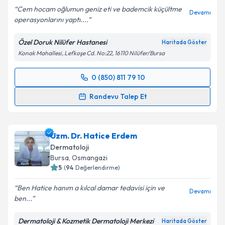
Cem hocam oğlumun geniz eti ve bademcik küçültme
Devamı
operasyonlarını yaptı....
Kişisel verilerimin işlenmesine ilişkin
Aydınlatma
Metni
'ni okudum ve kişisel verilerimin belirtilen
Özel Doruk Nilüfer Hastanesi
Haritada Göster
kapsamda işlenmesini kabul ediyorum.
Konak Mahallesi, Lefkoşe Cd. No:22, 16110 Nilüfer/Bursa
Takvim Talebini Gönder
0 (850) 811 79 10
Randevu Takvimi Talebi
Randevu Talep Et
Op. Dr. Cem Hızlı
için randevu takvimi talebi
oluşturun. Size bu uzmandan randevu almanız için bir
Uzm. Dr. Hatice Erdem
takvim hazırlandığında e-posta ile bilgilendireceğiz.
Dermatoloji
E-posta Adresiniz
Bursa
, Osmangazi
5
(
94
Değerlendirme)
Ben Hatice hanım a kılcal damar tedavisi için ve
Devamı
ben...
Kişisel verilerimin işlenmesine ilişkin
Aydınlatma
Metni
'ni okudum ve kişisel verilerimin belirtilen
Dermatoloji & Kozmetik Dermatoloji Merkezi
Haritada Göster