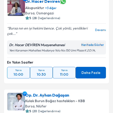
Dr. Hacer Deviren
Akupunktur
+
3
diğer
Bursa
, Osmangazi
5
(
28
Değerlendirme)
Bursa nın en iyi hekimi bence. Çok yönlü, yenilikleri
Devamı
çok...
Dr. Hacer DEVİREN Muayenehanesi
Haritada Göster
Yeni Karaman Mahallesi Mudanya Yolu No:150 Umi Plaza K:2 D:14,
En Yakın Saatler
Yarın
Yarın
Yarın
Daha Fazla
10:00
10:30
11:00
Op. Dr. Ayhan Dağaşan
Kulak Burun Boğaz hastalıkları - KBB
Bursa
, Nilüfer
5
(
20
Değerlendirme)