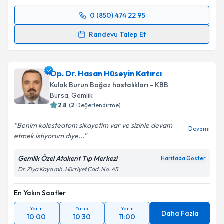
0 (850) 474 22 95
Randevu Takvimi Talebi
Randevu Talep Et
Uzm. Dr. Galip Yiğit
için randevu takvimi talebi
oluşturun. Size bu uzmandan randevu almanız için bir
Op. Dr. Hasan Hüseyin Katırcı
takvim hazırlandığında e-posta ile bilgilendireceğiz.
Kulak Burun Boğaz hastalıkları - KBB
E-posta Adresiniz
Bursa
, Gemlik
2.8
(
2
Değerlendirme)
Benim kolesteatom sikayetim var ve sizinle devam
Devamı
etmek istiyorum diye...
Kişisel verilerimin işlenmesine ilişkin
Aydınlatma
Metni
'ni okudum ve kişisel verilerimin belirtilen
Gemlik Özel Atakent Tıp Merkezi
Haritada Göster
kapsamda işlenmesini kabul ediyorum.
Dr. Ziya Kaya mh. Hürriyet Cad. No. 45
En Yakın Saatler
Takvim Talebini Gönder
Yarın
Yarın
Yarın
Daha Fazla
10:00
10:30
11:00