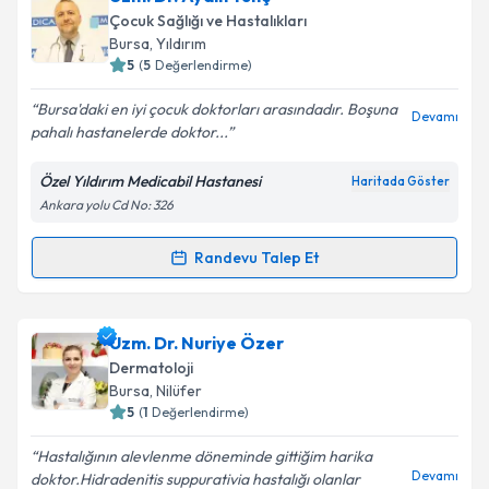
oluşturun. Size bu uzmandan randevu almanız için bir
Çocuk Sağlığı ve Hastalıkları
takvim hazırlandığında e-posta ile bilgilendireceğiz.
Bursa
, Yıldırım
5
(
5
Değerlendirme)
E-posta Adresiniz
Bursa'daki en iyi çocuk doktorları arasındadır. Boşuna
Devamı
pahalı hastanelerde doktor...
Özel Yıldırım Medicabil Hastanesi
Haritada Göster
Kişisel verilerimin işlenmesine ilişkin
Aydınlatma
Ankara yolu Cd No: 326
Metni
'ni okudum ve kişisel verilerimin belirtilen
kapsamda işlenmesini kabul ediyorum.
Randevu Talep Et
Randevu Takvimi Talebi
Takvim Talebini Gönder
Uzm. Dr. Aydın Tunç
için randevu takvimi talebi
Uzm. Dr. Nuriye Özer
oluşturun. Size bu uzmandan randevu almanız için bir
Dermatoloji
takvim hazırlandığında e-posta ile bilgilendireceğiz.
Bursa
, Nilüfer
5
(
1
Değerlendirme)
E-posta Adresiniz
Hastalığının alevlenme döneminde gittiğim harika
Devamı
doktor.Hidradenitis suppurativia hastalığı olanlar