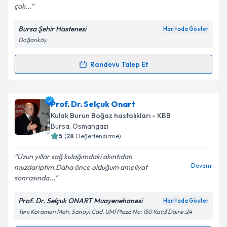
çok...
Kişisel verilerimin işlenmesine ilişkin
Aydınlatma
Bursa Şehir Hastenesi
Haritada Göster
Metni
'ni okudum ve kişisel verilerimin belirtilen
Doğanköy
kapsamda işlenmesini kabul ediyorum.
Randevu Talep Et
Randevu Takvimi Talebi
Takvim Talebini Gönder
Uzm. Dr. Nuriye Özer
için randevu takvimi talebi
Prof. Dr. Selçuk Onart
oluşturun. Size bu uzmandan randevu almanız için bir
Kulak Burun Boğaz hastalıkları - KBB
takvim hazırlandığında e-posta ile bilgilendireceğiz.
Bursa
, Osmangazi
5
(
28
Değerlendirme)
E-posta Adresiniz
Uzun yıllar sağ kulağımdaki akıntıdan
Devamı
muzdariptim.Daha önce olduğum ameliyat
sonrasında...
Kişisel verilerimin işlenmesine ilişkin
Aydınlatma
Prof. Dr. Selçuk ONART Muayenehanesi
Haritada Göster
Metni
'ni okudum ve kişisel verilerimin belirtilen
Yeni Karaman Mah. Sanayi Cad. UMİ Plaza No: 150 Kat:3 Daire :24
kapsamda işlenmesini kabul ediyorum.