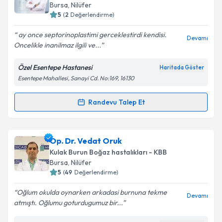
almanız için bir takvim hazırlandığında e-posta ile
Bursa
, Nilüfer
bilgilendireceğiz.
5
(
2
Değerlendirme)
E-posta Adresiniz
ay once septorinoplastimi gerceklestirdi kendisi.
Devamı
Oncelikle inanilmaz ilgili ve...
Özel Esentepe Hastanesi
Haritada Göster
Esentepe Mahallesi, Sanayi Cd. No:169, 16130
Kişisel verilerimin işlenmesine ilişkin
Aydınlatma
Metni
'ni okudum ve kişisel verilerimin belirtilen
kapsamda işlenmesini kabul ediyorum.
Randevu Talep Et
Randevu Takvimi Talebi
Takvim Talebini Gönder
Op. Dr. Zeki Özsoy
için randevu takvimi talebi
Op. Dr. Vedat Oruk
oluşturun. Size bu uzmandan randevu almanız için bir
Kulak Burun Boğaz hastalıkları - KBB
takvim hazırlandığında e-posta ile bilgilendireceğiz.
Bursa
, Nilüfer
5
(
49
Değerlendirme)
E-posta Adresiniz
Oğlum okulda oynarken arkadasi burnuna tekme
Devamı
atmıştı. Oğlumu goturdugumuz bir...