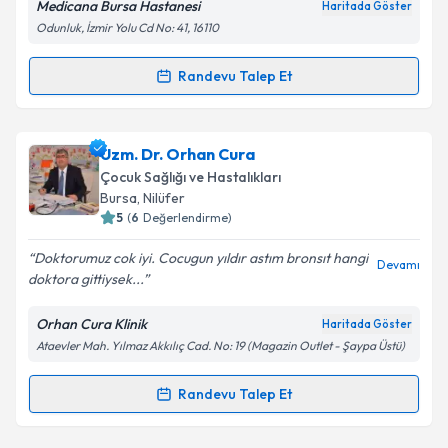
Medicana Bursa Hastanesi
Haritada Göster
Kişisel verilerimin işlenmesine ilişkin
Aydınlatma
Odunluk, İzmir Yolu Cd No: 41, 16110
Metni
'ni okudum ve kişisel verilerimin belirtilen
kapsamda işlenmesini kabul ediyorum.
Randevu Talep Et
Randevu Takvimi Talebi
Takvim Talebini Gönder
Op. Dr. Vedat Oruk
için randevu takvimi talebi
Uzm. Dr. Orhan Cura
oluşturun. Size bu uzmandan randevu almanız için bir
Çocuk Sağlığı ve Hastalıkları
takvim hazırlandığında e-posta ile bilgilendireceğiz.
Bursa
, Nilüfer
5
(
6
Değerlendirme)
E-posta Adresiniz
Doktorumuz cok iyi. Cocugun yıldır astım bronsıt hangi
Devamı
doktora gittiysek...
Orhan Cura Klinik
Haritada Göster
Kişisel verilerimin işlenmesine ilişkin
Aydınlatma
Ataevler Mah. Yılmaz Akkılıç Cad. No: 19 (Magazin Outlet - Şaypa Üstü)
Metni
'ni okudum ve kişisel verilerimin belirtilen
kapsamda işlenmesini kabul ediyorum.
Randevu Talep Et
Randevu Takvimi Talebi
Takvim Talebini Gönder