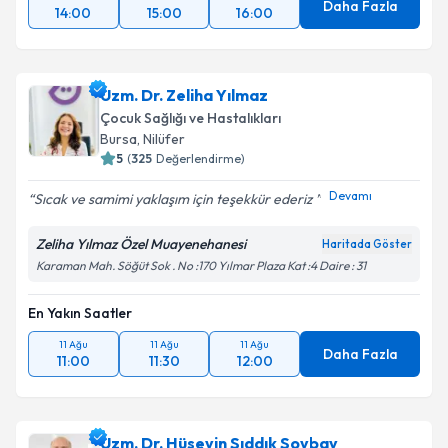
Daha Fazla
14:00
15:00
16:00
Uzm. Dr. Zeliha Yılmaz
Çocuk Sağlığı ve Hastalıkları
Bursa
, Nilüfer
5
(
325
Değerlendirme)
Devamı
Sıcak ve samimi yaklaşım için teşekkür ederiz
Zeliha Yılmaz Özel Muayenehanesi
Haritada Göster
Karaman Mah. Söğüt Sok . No :170 Yılmar Plaza Kat :4 Daire : 31
En Yakın Saatler
11 Ağu
11 Ağu
11 Ağu
Daha Fazla
11:00
11:30
12:00
Uzm. Dr. Hüseyin Sıddık Soybay