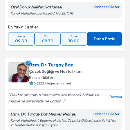
Özel Doruk Nilüfer Hastanesi
Haritada Göster
Konak Mahallesi, Lefkoşe Cd. No:22, 16110
En Yakın Saatler
Yarın
Yarın
Yarın
Daha Fazla
09:00
09:30
10:00
Uzm. Dr. Turgay Baz
Çocuk Sağlığı ve Hastalıkları
Bursa
, Nilüfer
5
(
222
Değerlendirme)
Doktor amcamızı internette araştırarak bulduk ve
Devamı
muayene sürecinde ne kadar...
Uzm. Dr. Turgay Baz Muayenehanesi
Haritada Göster
Konak Mahallesi. 1. Badem sokak. No: 26 Lotus Office A blok Kat: 2 No:
25 Nilüfer metro istasyonu yanı