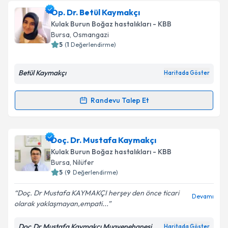
Uzm. Dr. Orhan Cura
için randevu takvimi talebi
Op. Dr. Betül Kaymakçı
oluşturun. Size bu uzmandan randevu almanız için bir
Kulak Burun Boğaz hastalıkları - KBB
takvim hazırlandığında e-posta ile bilgilendireceğiz.
Bursa
, Osmangazi
5
(
1
Değerlendirme)
E-posta Adresiniz
Betül Kaymakçı
Haritada Göster
Randevu Talep Et
Kişisel verilerimin işlenmesine ilişkin
Aydınlatma
Randevu Takvimi Talebi
Metni
'ni okudum ve kişisel verilerimin belirtilen
kapsamda işlenmesini kabul ediyorum.
Op. Dr. Betül Kaymakçı
için randevu takvimi talebi
Doç. Dr. Mustafa Kaymakçı
oluşturun. Size bu uzmandan randevu almanız için bir
Kulak Burun Boğaz hastalıkları - KBB
Takvim Talebini Gönder
takvim hazırlandığında e-posta ile bilgilendireceğiz.
Bursa
, Nilüfer
5
(
9
Değerlendirme)
E-posta Adresiniz
Doç. Dr Mustafa KAYMAKÇI herşey den önce ticari
Devamı
olarak yaklaşmayan,empati...
Doç.Dr.Mustafa Kaymakçı Muayenehanesi
Haritada Göster