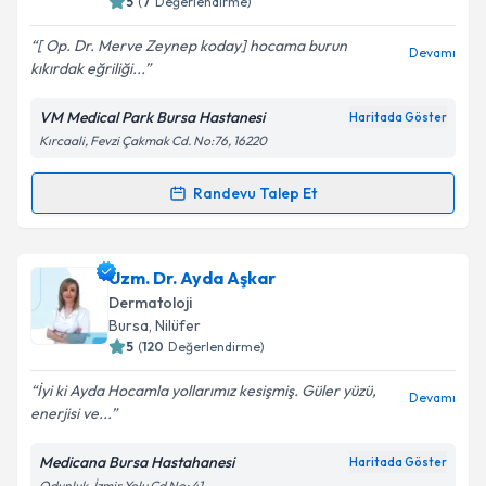
5
(
7
Değerlendirme)
[ Op. Dr. Merve Zeynep koday] hocama burun
Devamı
kıkırdak eğriliği...
Kişisel verilerimin işlenmesine ilişkin
Aydınlatma
Metni
'ni okudum ve kişisel verilerimin belirtilen
VM Medical Park Bursa Hastanesi
Haritada Göster
kapsamda işlenmesini kabul ediyorum.
Kırcaali, Fevzi Çakmak Cd. No:76, 16220
Takvim Talebini Gönder
Randevu Talep Et
Randevu Takvimi Talebi
Op. Dr. Merve Zeynep Koday
için randevu takvimi
Uzm. Dr. Ayda Aşkar
talebi oluşturun. Size bu uzmandan randevu almanız
Dermatoloji
için bir takvim hazırlandığında e-posta ile
Bursa
, Nilüfer
bilgilendireceğiz.
5
(
120
Değerlendirme)
E-posta Adresiniz
İyi ki Ayda Hocamla yollarımız kesişmiş. Güler yüzü,
Devamı
enerjisi ve...
Medicana Bursa Hastahanesi
Haritada Göster
Odunluk, İzmir Yolu Cd No: 41