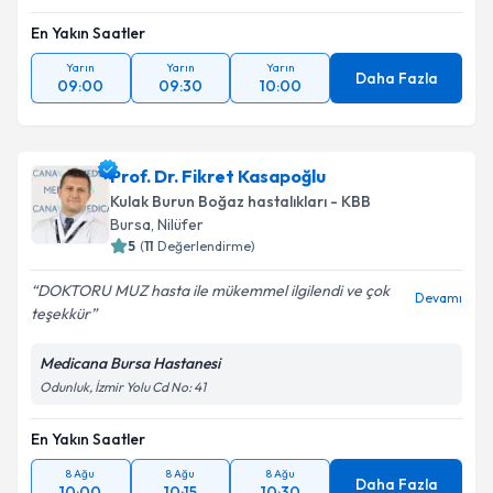
En Yakın Saatler
Yarın
Yarın
Yarın
Daha Fazla
09:00
09:30
10:00
Prof. Dr. Fikret Kasapoğlu
Kulak Burun Boğaz hastalıkları - KBB
Bursa
, Nilüfer
5
(
11
Değerlendirme)
DOKTORU MUZ hasta ile mükemmel ilgilendi ve çok
Devamı
teşekkür
Medicana Bursa Hastanesi
Odunluk, İzmir Yolu Cd No: 41
En Yakın Saatler
8 Ağu
8 Ağu
8 Ağu
Daha Fazla
10:00
10:15
10:30