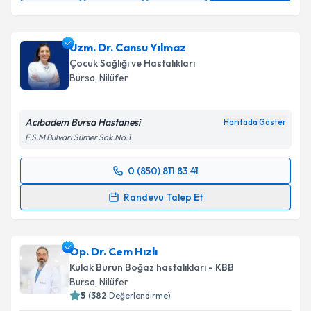
Uzm. Dr. Cansu Yılmaz
Çocuk Sağlığı ve Hastalıkları
Bursa
, Nilüfer
Acıbadem Bursa Hastanesi
Haritada Göster
F.S.M Bulvarı Sümer Sok.No:1
0 (850) 811 83 41
Randevu Takvimi Talebi
Randevu Talep Et
Uzm. Dr. Cansu Yılmaz
için randevu takvimi talebi
oluşturun. Size bu uzmandan randevu almanız için bir
Op. Dr. Cem Hızlı
takvim hazırlandığında e-posta ile bilgilendireceğiz.
Kulak Burun Boğaz hastalıkları - KBB
E-posta Adresiniz
Bursa
, Nilüfer
5
(
382
Değerlendirme)