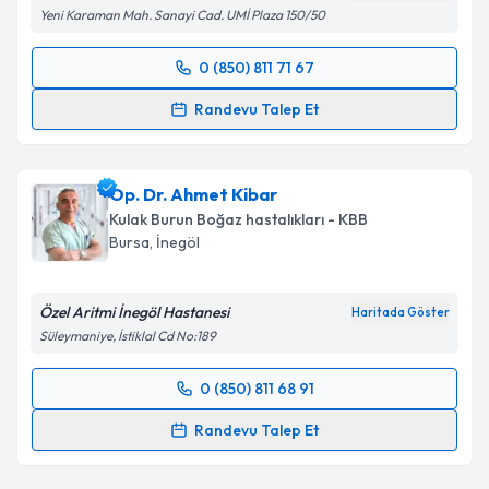
kapsamda işlenmesini kabul ediyorum.
Yeni Karaman Mah. Sanayi Cad. UMİ Plaza 150/50
Takvim Talebini Gönder
0 (850) 811 71 67
Randevu Takvimi Talebi
Randevu Talep Et
Uzm. Dr. Hatice Erdem
için randevu takvimi talebi
oluşturun. Size bu uzmandan randevu almanız için bir
Op. Dr. Ahmet Kibar
takvim hazırlandığında e-posta ile bilgilendireceğiz.
Kulak Burun Boğaz hastalıkları - KBB
E-posta Adresiniz
Bursa
, İnegöl
Özel Aritmi İnegöl Hastanesi
Haritada Göster
Süleymaniye, İstiklal Cd No:189
Kişisel verilerimin işlenmesine ilişkin
Aydınlatma
Metni
'ni okudum ve kişisel verilerimin belirtilen
0 (850) 811 68 91
kapsamda işlenmesini kabul ediyorum.
Randevu Takvimi Talebi
Randevu Talep Et
Takvim Talebini Gönder
Op. Dr. Ahmet Kibar
için randevu takvimi talebi