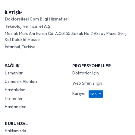
İLETİŞİM
Doktorsitesi Com Bilgi Hizmetleri
Teknoloji ve Ticaret A.Ş.
Maslak Mah. Ahi Evran Cd. A.O.S 55 Sokak No:2 Aksoy Plaza Giriş
Kat Kolektif House
İstanbul, Türkiye
SAĞLIK
PROFESYONELLER
Uzmanlar
Doktorlar İçin
Uzmanlık Alanları
Web Siteniz İçin
Hastalıklar
Kariyer
İşe Alım
Hizmetler
Hastaneler
KURUMSAL
Hakkımızda