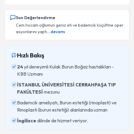
Son Değerlendirme
Cem hocam oğlumun geniz eti ve bademcik küçültme oper
asyonlarını yaptı....
devamı
Hızlı Bakış
24
yıl deneyimli Kulak Burun Boğaz hastalıkları -
KBB Uzmanı
İSTANBUL ÜNİVERSİTESİ CERRAHPAŞA TIP
FAKÜLTESİ
mezunu
Bademcik ameliyatı, Burun estetiği (rinoplasti) ve
Rinoplasti (burun estetiği) alanlarında uzman
İngilizce
dilinde de hizmet veriyor.