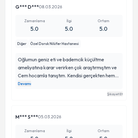
G*** D***
08.03.2026
Zamanlama
İlgi
Ortam
5.0
5.0
5.0
Diğer
Özel Doruk Nilüfer Hastanesi
Oğlumun geniz eti ve bademcik küçültme
ameliyatına karar verirken çok araştırmıştım ve
Cem hocamla tanıştım. Kendisi gerçekten hem
çok ilgili hemde işinin uzmanı. Gözünüz kapalı
Devamı
güvenerek gidebilirsiniz. Tüm süreci çok güzel
Şikayet Et
yönetti. Oğlum çok rahatladı biz anne baba
olarak çok memnun kaldık. İyi ki varsınız hocam.
M*** S***
05.03.2026
Zamanlama
İlgi
Ortam