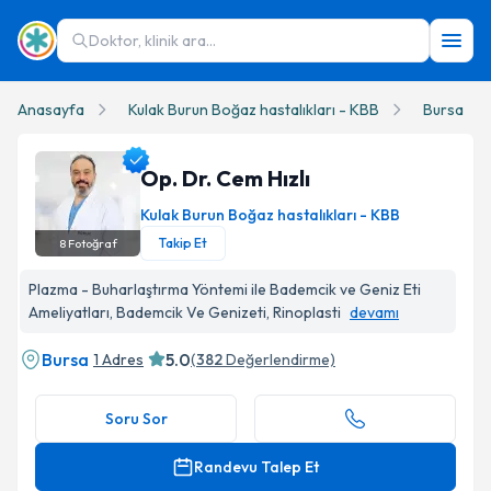
Doktor, klinik ara...
Anasayfa
Kulak Burun Boğaz hastalıkları - KBB
Bursa
Op. Dr. Cem Hızlı
Kulak Burun Boğaz hastalıkları - KBB
Takip Et
8
Fotoğraf
Op. Dr. Cem Hızlı Profil Fotoğrafı
Plazma - Buharlaştırma Yöntemi ile Bademcik ve Geniz Eti
Ameliyatları, Bademcik Ve Genizeti, Rinoplasti
devamı
Bursa
5.0
1 Adres
(
382
Değerlendirme)
Soru Sor
Randevu Talep Et