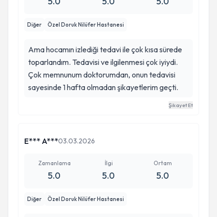
5.0
5.0
5.0
Diğer
Özel Doruk Nilüfer Hastanesi
Ama hocamın izlediği tedavi ile çok kısa sürede
toparlandım. Tedavisi ve ilgilenmesi çok iyiydi.
Çok memnunum doktorumdan, onun tedavisi
sayesinde 1 hafta olmadan şikayetlerim geçti.
Şikayet Et
E*** A***
03.03.2026
Zamanlama
İlgi
Ortam
5.0
5.0
5.0
Diğer
Özel Doruk Nilüfer Hastanesi