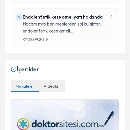
Endolenfetik kese ameliyatı hakkında
Hocam mrb ben menierden sol kulaktan
endolenfetik kese ameli
...
RY
09.09.2019
İçerikler
Makaleler
Videolar
Sinüzit Hakkında