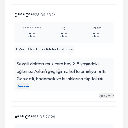
muazzam. Hiç soru sormama gerek kalmadan
muayenede en başından beri bir öğretmen gibi
D*** E***
26.04.2026
çok naif ve güler yüzlü bir şekilde bana tüm
süreci ve bir sonraki muayeneye kadar olacakları
Zamanlama
İlgi
Ortam
5.0
5.0
5.0
anlattı. Operasyon sonrası oğlum çok daha
sağlıklı.
Diğer
Özel Doruk Nilüfer Hastanesi
Sevgili doktorumuz cem bey 2. 5 yaşındaki
oğlumuz Aslan'ı geçtiğimiz hafta ameliyat etti.
Geniz eti, bademcik ve kulaklarına tüp takıldı.
Öncelikle sürecin öncesi ve sonrası için bizi
Devamı
gerçekten çok net aydınlatarak konuştu tüm
Şikayet Et
sorularımızı içtenlikle ve sabırla yanıtladı. O
yüzden sürece çok hakimdik. Herkes gibi bizde
en kıymetlimizi ameliyat olması için başta
A*** Ç***
15.03.2026
korkarak götürdüğümüz hastaneye Cem bey