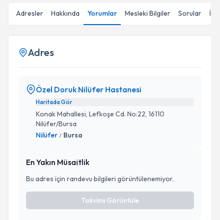
Adresler
Hakkında
Yorumlar
Mesleki Bilgiler
Sorular
İçe
Adres
Özel Doruk Nilüfer Hastanesi
Haritada Gör
Konak Mahallesi, Lefkoşe Cd. No:22, 16110
Nilüfer/Bursa
Nilüfer
Bursa
/
En Yakın Müsaitlik
Bu adres için randevu bilgileri görüntülenemiyor.
Takvimi Görüntüle