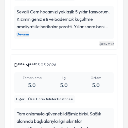
horultuların kesildiği terlemelerin bittiği her gece
" İyi ki ameliyat ettirdik, Doktorda çok iyi bir
Sevgili Cem hocamizi yaklaşik 5 yıldır tanıyorum.
doktordu valla şanslıydık" derken kendimizi
Kızımın geniz eti ve bademcik küçültme
buluyoruz.
ameliyati ile harikalar yaratti. Yıllar sonra benim
KBB sıkıntım oldu Ve hizlica aksiyon alip benim
Devamı
ameliyatimi da gerçeklestirdi. Bilgi vermesi, güler
Şikayet Et
yüzlü olmasi ve hastalarina karşi her konuda titiz
ve şeffaf olmasiyla harika bir hekim. . iyi ki
varsiniz Cem hocam cok ilgili cok güler yüzlü. . iyi
D*** M***
13.03.2026
ki varsiniz
Zamanlama
İlgi
Ortam
5.0
5.0
5.0
Diğer
Özel Doruk Nilüfer Hastanesi
Tam anlamıyla güvenebildiğimiz birisi. Sağlık
alanında başkalarıyla ilgili sıkıntılar