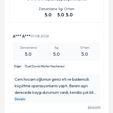
Zamanlama
İlgi
Ortam
5.0
5.0
5.0
A*** A***
01.08.2026
Zamanlama
İlgi
Ortam
5.0
5.0
5.0
Diğer
Özel Doruk Nilüfer Hastanesi
Cem hocam oğlumun geniz eti ve bademcik
küçültme operasyonlarını yaptı. Benim aşırı
derecede kaygı durumum vardı, kendisi çok bilgili
ilgili bir doktor ve çok sevecen beni sakinlestirdi.
Devamı
Cem hoca her anlamda mükemmel biri. İyiki
Şikayet Et
tanımışım. Tecrübesi, açıklamaları, ilgisi