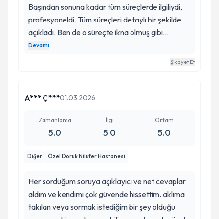
Başından sonuna kadar tüm süreçlerde ilgiliydi,
profesyoneldi. Tüm süreçleri detaylı bir şekilde
açıkladı. Ben de o süreçte ikna olmuş gibi
anlayabileceğim şekilde detaylandırıyordu.
Devamı
İletişimi çok güçlüydü ve endişe duymadım.
Şikayet Et
Herhangi bir şekilde kolaylıkla dönüş
alabiliyordum. Kızımın geniz eti ameliyatını yaptı.
Başından sonuna kadar sorunsuz bir süreçti.
A*** Ç***
01.03.2026
Kolaylıkla, sabırla çözebilmeyi ikna etti. Kızımın
geniz eti sonrasında çok rahatladı. Kolaylıkla
Zamanlama
İlgi
Ortam
5.0
5.0
5.0
uyuyabiliyor. Derslerindeki başarısı bile arttı.
Herkese tavsiye edeceğim bir doktor.
Diğer
Özel Doruk Nilüfer Hastanesi
Her sorduğum soruya açıklayıcı ve net cevaplar
aldım ve kendimi çok güvende hissettim. aklıma
takılan veya sormak istediğim bir şey olduğu