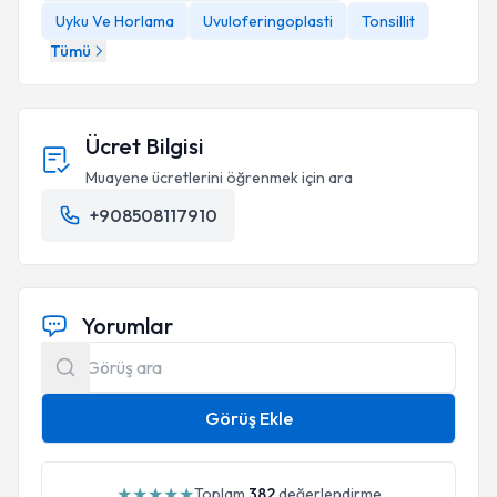
Uyku Ve Horlama
Uvuloferingoplasti
Tonsillit
Tümü
Ücret Bilgisi
Muayene ücretlerini öğrenmek için ara
+908508117910
Yorumlar
Görüş Ekle
★
★
★
★
★
Toplam
382
değerlendirme