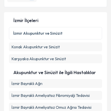
E-posta Adresiniz
İzmir İlçeleri
Kişisel verilerimin işlenmesine ilişkin
Aydınlatma
Metni
'ni okudum ve kişisel verilerimin belirtilen
İzmir
Akupunktur ve Sinüzit
kapsamda işlenmesini kabul ediyorum.
Konak
Akupunktur ve Sinüzit
Takvim Talebini Gönder
Karşıyaka
Akupunktur ve Sinüzit
Akupunktur ve Sinüzit ile İlgili Hastalıklar
İzmir Bayraklı Ağrı
İzmir Bayraklı Ameliyatsız Fibromiyalji Tedavisi
İzmir Bayraklı Ameliyatsız Omuz Ağrısı Tedavisi