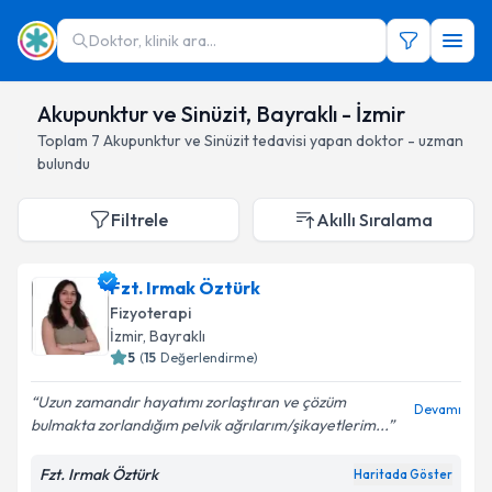
Doktor, klinik ara...
Akupunktur ve Sinüzit, Bayraklı - İzmir
Toplam
7
Akupunktur ve Sinüzit
tedavisi yapan doktor - uzman
bulundu
Filtrele
Akıllı Sıralama
Fzt. Irmak Öztürk
Fizyoterapi
İzmir
, Bayraklı
5
(
15
Değerlendirme)
Uzun zamandır hayatımı zorlaştıran ve çözüm
Devamı
bulmakta zorlandığım pelvik ağrılarım/şikayetlerim...
Fzt. Irmak Öztürk
Haritada Göster