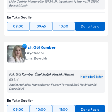
Lider Centrio, Mansuroğlu, 1593/1. Sk. inşaat no:4 iç kapı no:71, 35540
Bayraklı/İzmir
En Yakın Saatler
09:00
09:45
10:30
Daha Fazla
Fzt. Gül Kamber
Fizyoterapi
İzmir
, Bayraklı
Fzt. Gül Kamber Özel Sağlık Meslek Hizmet
Haritada Göster
Birimi
Adalet Mahallesi Manas Bulvarı Folkart Towers B Blok No:34 Kat:26
Daire:2605
En Yakın Saatler
09:00
10:00
11:00
Daha Fazla