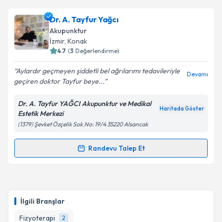
Dr. Nihat Ergican
için randevu takvimi talebi
Dr. A. Tayfur Yağcı
Takvim Talebini Gönder
oluşturun. Size bu uzmandan randevu almanız için bir
Akupunktur
takvim hazırlandığında e-posta ile bilgilendireceğiz.
İzmir
, Konak
4.7
(
3
Değerlendirme)
E-posta Adresiniz
Aylardır geçmeyen şiddetli bel ağrılarımı tedavileriyle
Devamı
geçiren doktor Tayfur beye...
Dr. A. Tayfur YAĞCI Akupunktur ve Medikal
Kişisel verilerimin işlenmesine ilişkin
Aydınlatma
Haritada Göster
Estetik Merkezi
Metni
'ni okudum ve kişisel verilerimin belirtilen
(1379) Şevket Özçelik Sok.No: 19/4 35220 Alsancak
kapsamda işlenmesini kabul ediyorum.
Randevu Talep Et
Randevu Takvimi Talebi
Takvim Talebini Gönder
Dr. A. Tayfur Yağcı
için randevu takvimi talebi
oluşturun. Size bu uzmandan randevu almanız için bir
İlgili Branşlar
takvim hazırlandığında e-posta ile bilgilendireceğiz.
Fizyoterapi
2