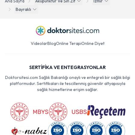
Ana Sayfa
Akupunktur Ve Sin Zit
İzmir
Bayraklı
Videolar
Blog
Online Terapi
Online Diyet
SERTİFİKA VE ENTEGRASYONLAR
Doktorsitesi.com Sağlık Bakanlığı onaylı ve entegreli bir sağlık bilgi
platformudur. Sertifikaları ile tescillenmiş güvenilir altyapısıyla
sağlık hizmetlerine erişim sağlar.