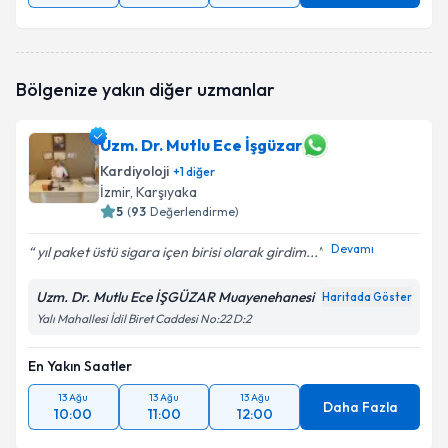
Bölgenize yakın diğer uzmanlar
Uzm. Dr. Mutlu Ece İşgüzar
Kardiyoloji
+
1
diğer
İzmir
, Karşıyaka
5
(
93
Değerlendirme)
Devamı
yıl paket üstü sigara içen birisi olarak girdim...
Uzm. Dr. Mutlu Ece İŞGÜZAR Muayenehanesi
Haritada Göster
Yalı Mahallesi İdil Biret Caddesi No:22 D:2
En Yakın Saatler
13 Ağu
13 Ağu
13 Ağu
Daha Fazla
10:00
11:00
12:00