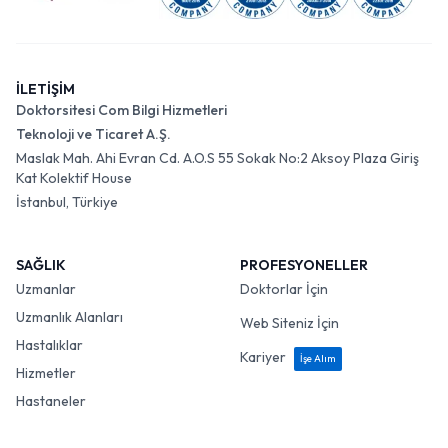
İLETİŞİM
Doktorsitesi Com Bilgi Hizmetleri
Teknoloji ve Ticaret A.Ş.
Maslak Mah. Ahi Evran Cd. A.O.S 55 Sokak No:2 Aksoy Plaza Giriş
Kat Kolektif House
İstanbul, Türkiye
SAĞLIK
PROFESYONELLER
Uzmanlar
Doktorlar İçin
Uzmanlık Alanları
Web Siteniz İçin
Hastalıklar
Kariyer
İşe Alım
Hizmetler
Hastaneler