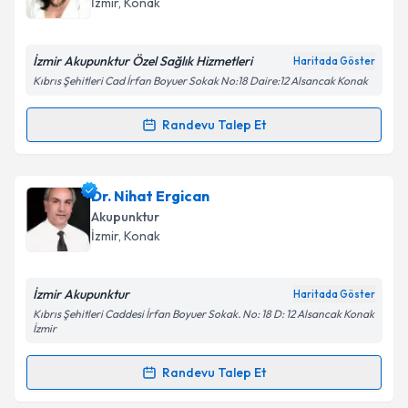
İzmir
, Konak
İzmir Akupunktur Özel Sağlık Hizmetleri
Haritada Göster
Kıbrıs Şehitleri Cad İrfan Boyuer Sokak No:18 Daire:12 Alsancak Konak
Randevu Talep Et
Randevu Takvimi Talebi
Uzm. Dr. Asuman Ergican
için randevu takvimi talebi
Dr. Nihat Ergican
oluşturun. Size bu uzmandan randevu almanız için bir
Akupunktur
takvim hazırlandığında e-posta ile bilgilendireceğiz.
İzmir
, Konak
E-posta Adresiniz
İzmir Akupunktur
Haritada Göster
Kıbrıs Şehitleri Caddesi İrfan Boyuer Sokak. No: 18 D: 12 Alsancak Konak
İzmir
Kişisel verilerimin işlenmesine ilişkin
Aydınlatma
Randevu Talep Et
Metni
'ni okudum ve kişisel verilerimin belirtilen
Randevu Takvimi Talebi
kapsamda işlenmesini kabul ediyorum.