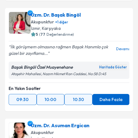
Uzm. Dr. Başak Bingöl
Akupunktur
+
1
diğer
İzmir
, Karşıyaka
5
(
77
Değerlendirme)
İlk görüşmem olmasına rağmen Başak Hanımla çok
Devamı
güzel bir zayıflama...
Başak Bingöl Özel Muayenehane
Haritada Göster
Ataşehir Mahallesi, Nazım Hikmet Ran Caddesi, No:58 D:45
En Yakın Saatler
09:30
10:00
10:30
Daha Fazla
Uzm. Dr. Asuman Ergican
Akupunktur