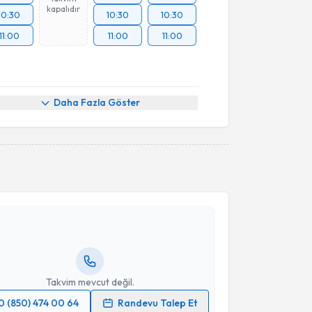
kapalıdır
10:30
10:30
10:30
11:00
11:00
11:00
Daha Fazla Göster
akvimi Talebi
Hüseyin Öksüz
için randevu takvimi talebi oluşturun.
andan randevu almanız için bir takvim
ında e-posta ile bilgilendireceğiz.
resiniz
Takvim mevcut değil.
0 (850) 474 00 64
Randevu Talep Et