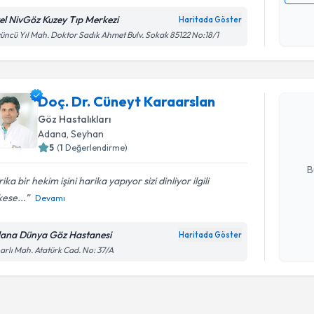
Kişisel
el NivGöz Kuzey Tıp Merkezi
Haritada Göster
okudum
üncü Yıl Mah. Doktor Sadık Ahmet Bulv. Sokak 85122 No:18/1
işlenm
Randevu T
Doç. Dr. 
Doç. Dr. Cüneyt Karaarslan
oluşturun. 
Göz Hastalıkları
hazırlandığ
Adana
, Seyhan
5
(
1
Değerlendirme)
E-posta Ad
B
ika bir hekim işini harika yapıyor sizi dinliyor ilgili
ese...
Devamı
Kişisel
okudum
ana Dünya Göz Hastanesi
Haritada Göster
işlenm
arlı Mah. Atatürk Cad. No: 37/A