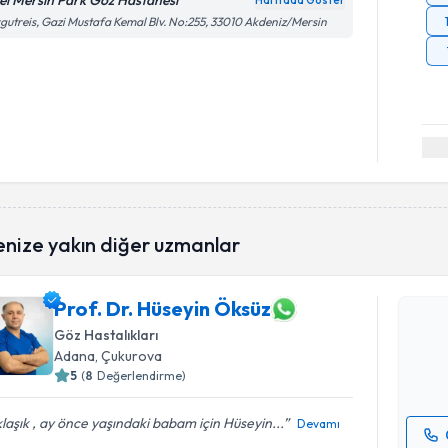
el Mersin Park Göz Hastanesi
Haritada Göster
gutreis, Gazi Mustafa Kemal Blv. No:255, 33010 Akdeniz/Mersin
Randevu T
enize yakın diğer uzmanlar
Prof. Dr. 
Prof. Dr. Hüseyin Öksüz
Size bu uzm
hazırlandığ
Göz Hastalıkları
Adana
, Çukurova
E-posta Ad
5
(
8
Değerlendirme)
laşık , ay önce yaşındaki babam için Hüseyin...
Devamı