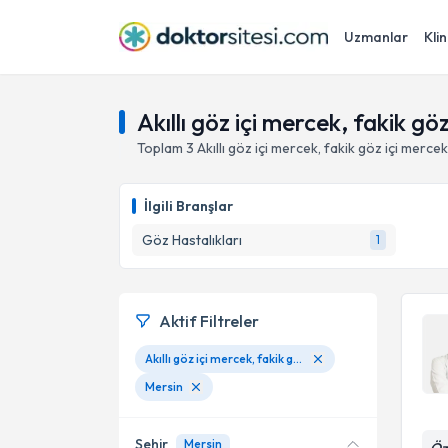
Uzmanlar
Klin
Akıllı göz içi mercek, fakik g
Toplam
3
Akıllı göz içi mercek, fakik göz içi merc
İlgili Branşlar
Göz Hastalıkları
1
Aktif Filtreler
Akıllı göz içi mercek, fakik göz içi mercek implantasyon cerrahisi
Mersin
Şehir
Mersin