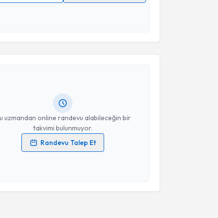
 verilerimin işlenmesine ilişkin
Aydınlatma Metni
'ni
 ve kişisel verilerimin belirtilen kapsamda
esini kabul ediyorum.
akvimi Talebi
Takvim Talebini Gönder
Cüneyt Karaarslan
için randevu takvimi talebi
Size bu uzmandan randevu almanız için bir takvim
ında e-posta ile bilgilendireceğiz.
resiniz
u uzmandan online randevu alabileceğin bir
takvimi bulunmuyor.
Randevu Talep Et
 verilerimin işlenmesine ilişkin
Aydınlatma Metni
'ni
 ve kişisel verilerimin belirtilen kapsamda
esini kabul ediyorum.
Takvim Talebini Gönder