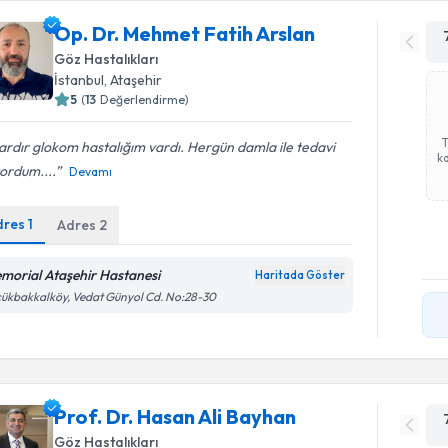
Op. Dr. Mehmet Fatih Arslan
Göz Hastalıkları
İstanbul
, Ataşehir
5
(
13
Değerlendirme)
lardır glokom hastalığım vardı. Hergün damla ile tedavi
ka
ordum....
Devamı
dres
1
Adres
2
morial Ataşehir Hastanesi
Haritada Göster
ükbakkalköy, Vedat Günyol Cd. No:28-30
Prof. Dr. Hasan Ali Bayhan
Göz Hastalıkları