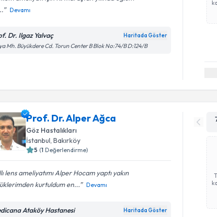
ka
..
Devamı
f. Dr. Ilgaz Yalvaç
Haritada Göster
ya Mh. Büyükdere Cd. Torun Center B Blok No:74/B D:124/B
Prof. Dr. Alper Ağca
Göz Hastalıkları
İstanbul
, Bakırköy
5
(
1
Değerlendirme)
llı lens ameliyatımı Alper Hocam yaptı yakın
ka
üklerimden kurtuldum en...
Devamı
dicana Ataköy Hastanesi
Haritada Göster