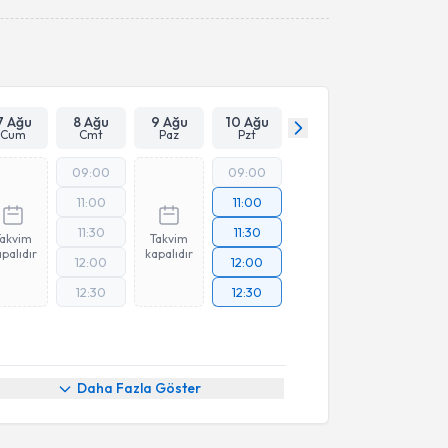
Takvim Talebini Gönder
7 Ağu
8 Ağu
9 Ağu
10 Ağu
Cum
Cmt
Paz
Pzt
09:00
09:00
11:00
11:00
11:30
11:30
Takvim
Takvim
palıdır
kapalıdır
12:00
12:00
12:30
12:30
Daha Fazla Göster