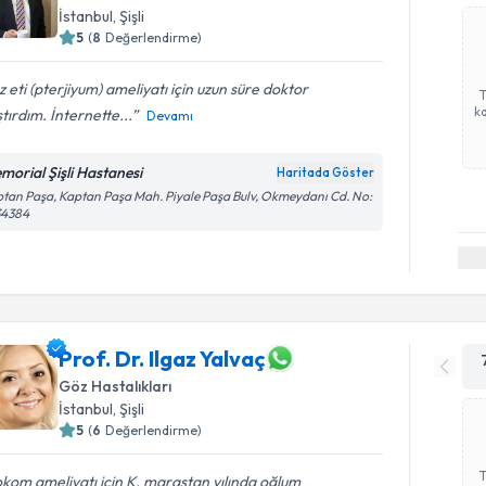
İstanbul
, Şişli
5
(
8
Değerlendirme)
 eti (pterjiyum) ameliyatı için uzun süre doktor
ka
tırdım. İnternette...
Devamı
morial Şişli Hastanesi
Haritada Göster
tan Paşa, Kaptan Paşa Mah. Piyale Paşa Bulv, Okmeydanı Cd. No:
34384
Prof. Dr. Ilgaz Yalvaç
Göz Hastalıkları
İstanbul
, Şişli
5
(
6
Değerlendirme)
kom ameliyatı için K. maraştan yılında oğlum