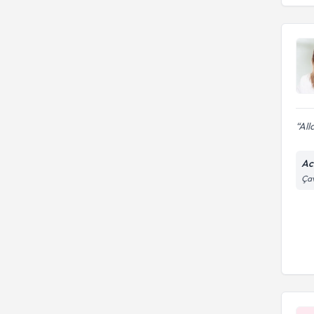
All
Ac
Çav