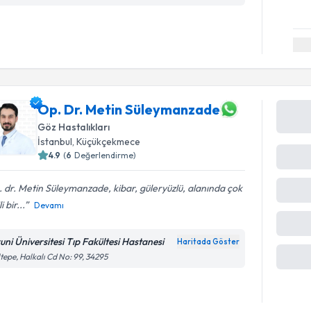
Op. Dr. Metin Süleymanzade
Göz Hastalıkları
İstanbul
, Küçükçekmece
4.9
(
6
Değerlendirme)
 dr. Metin Süleymanzade, kibar, güleryüzlü, alanında çok
ka
li bir...
Devamı
runi Üniversitesi Tıp Fakültesi Hastanesi
Haritada Göster
tepe, Halkalı Cd No: 99, 34295