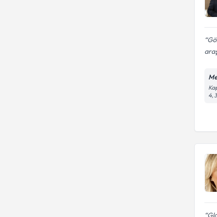
Göz
araş
Me
Kap
4, 
Glo