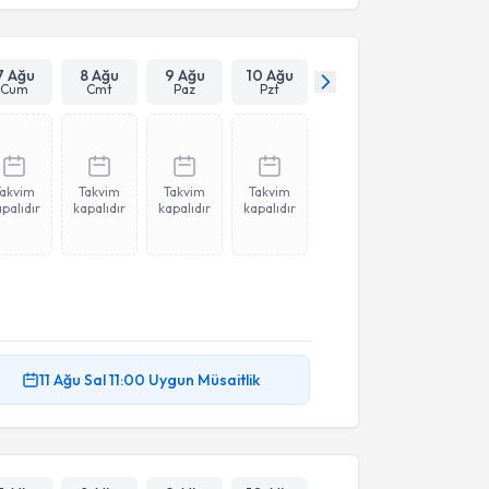
7 Ağu
8 Ağu
9 Ağu
10 Ağu
Cum
Cmt
Paz
Pzt
Takvim
Takvim
Takvim
Takvim
palıdır
kapalıdır
kapalıdır
kapalıdır
11 Ağu
Sal
11:00
Uygun Müsaitlik