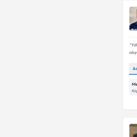
Yıl
oluy
A
Me
Küç