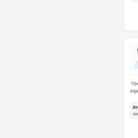
Op.
bilgi
Bi
Gül