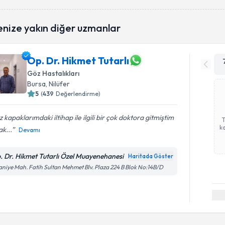
enize yakın diğer uzmanlar
Op. Dr. Hikmet Tutarlı
Göz Hastalıkları
Bursa
, Nilüfer
5
(
439
Değerlendirme)
 kapaklarımdaki iltihap ile ilgili bir çok doktora gitmiştim
ka
k...
Devamı
. Dr. Hikmet Tutarlı Özel Muayenehanesi
Haritada Göster
aniye Mah. Fatih Sultan Mehmet Blv. Plaza 224 B Blok No:14B/D