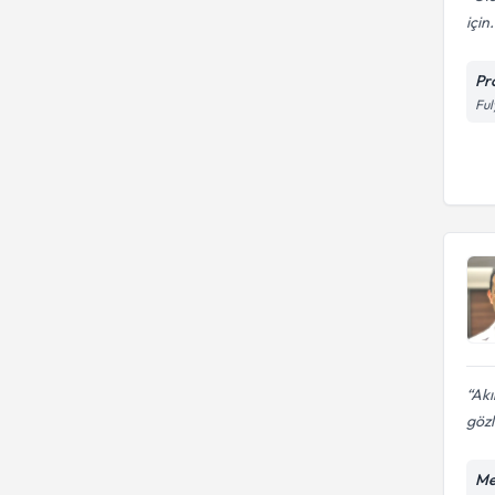
için.
Pro
Ful
Akı
gözl
Me