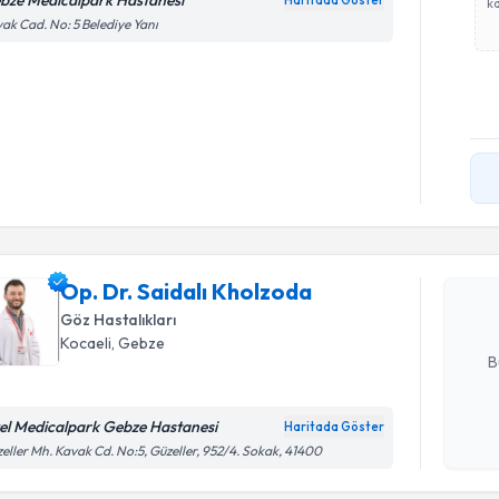
bze Medicalpark Hastanesi
Haritada Göster
ka
ak Cad. No: 5 Belediye Yanı
Randevu T
Op. Dr. Sa
Size bu uzm
Op. Dr. Saidalı Kholzoda
hazırlandığ
Göz Hastalıkları
E-posta Ad
Kocaeli
, Gebze
B
el Medicalpark Gebze Hastanesi
Haritada Göster
Kişisel
eller Mh. Kavak Cd. No:5, Güzeller, 952/4. Sokak, 41400
okudum
işlenm