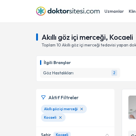
Uzmanlar
Klin
Akıllı göz içi merceği, Kocaeli
Toplam
10
Akıllı göz içi merceği
tedavisi yapan do
İlgili Branşlar
Göz Hastalıkları
2
Aktif Filtreler
Akıllı göz içi merceği
Kocaeli
Şehir
Kocaeli