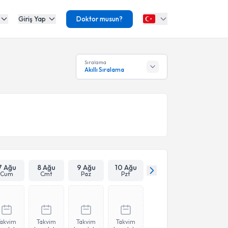
Giriş Yap
Doktor musun?
Sıralama
Akıllı Sıralama
7 Ağu
8 Ağu
9 Ağu
10 Ağu
Cum
Cmt
Paz
Pzt
Takvim
Takvim
Takvim
Takvim