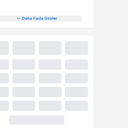
Daha Fazla Göster
7 Ağu
8 Ağu
9 Ağu
10 Ağu
Cum
Cmt
Paz
Pzt
09:20
09:40
10:20
Takvim
Takvim
Takvim
palıdır
kapalıdır
kapalıdır
10:40
11:20
Daha Fazla Göster