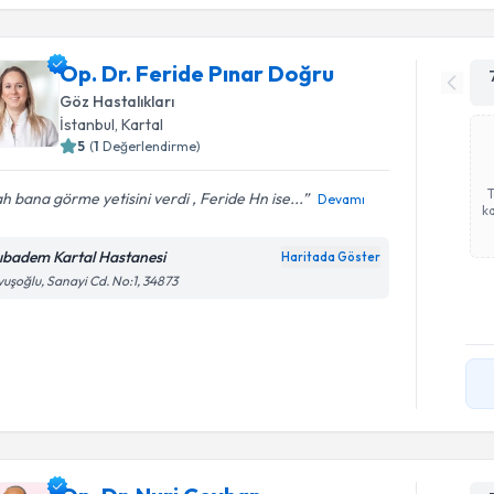
Op. Dr. Feride Pınar Doğru
Göz Hastalıkları
İstanbul
, Kartal
5
(
1
Değerlendirme)
ah bana görme yetisini verdi , Feride Hn ise...
Devamı
ka
ıbadem Kartal Hastanesi
Haritada Göster
uşoğlu, Sanayi Cd. No:1, 34873