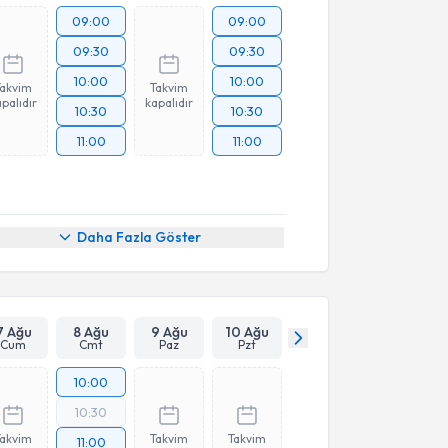
09:00
09:00
09:30
09:30
10:00
10:00
Takvim
Takvim
palıdır
kapalıdır
10:30
10:30
11:00
11:00
Daha Fazla Göster
7 Ağu
8 Ağu
9 Ağu
10 Ağu
Cum
Cmt
Paz
Pzt
10:00
10:30
Takvim
Takvim
Takvim
11:00