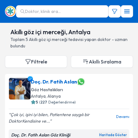
Doktor, klinik ara...
Akıllı göz içi merceği, Antalya
Toplam
5
Akıllı göz içi merceği
tedavisi yapan doktor - uzman
bulundu
Filtrele
Akıllı Sıralama
Doç. Dr. Fatih Aslan
Göz Hastalıkları
Antalya
, Alanya
5
(
227
Değerlendirme)
Çok iyi, işini iyi bilen, Patientene saygılı bir
Devamı
DoktorKendisine ve...
Doç. Dr. Fatih Aslan Göz Kliniği
Haritada Göster