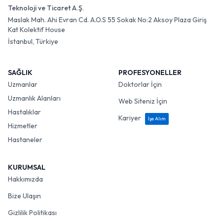
Teknoloji ve Ticaret A.Ş.
Maslak Mah. Ahi Evran Cd. A.O.S 55 Sokak No:2 Aksoy Plaza Giriş
Kat Kolektif House
İstanbul, Türkiye
SAĞLIK
PROFESYONELLER
Uzmanlar
Doktorlar İçin
Uzmanlık Alanları
Web Siteniz İçin
Hastalıklar
Kariyer
İşe Alım
Hizmetler
Hastaneler
KURUMSAL
Hakkımızda
Bize Ulaşın
Gizlilik Politikası