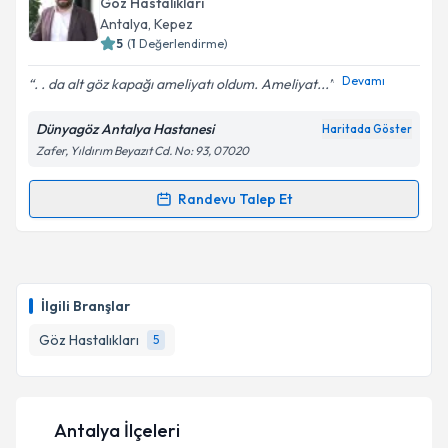
Göz Hastalıkları
Antalya
, Kepez
5
(
1
Değerlendirme)
Devamı
. . da alt göz kapağı ameliyatı oldum. Ameliyat...
Dünyagöz Antalya Hastanesi
Haritada Göster
Zafer, Yıldırım Beyazıt Cd. No: 93, 07020
Randevu Talep Et
Randevu Takvimi Talebi
Doç. Dr. Umut Karaca
için randevu takvimi talebi
oluşturun. Size bu uzmandan randevu almanız için bir
İlgili Branşlar
takvim hazırlandığında e-posta ile bilgilendireceğiz.
Göz Hastalıkları
5
E-posta Adresiniz
Antalya İlçeleri