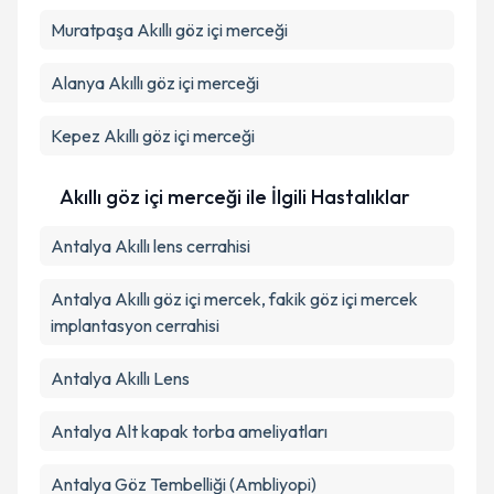
Kişisel verilerimin işlenmesine ilişkin
Aydınlatma
Muratpaşa
Metni
Akıllı göz içi merceği
'ni okudum ve kişisel verilerimin belirtilen
kapsamda işlenmesini kabul ediyorum.
Alanya
Akıllı göz içi merceği
Takvim Talebini Gönder
Kepez
Akıllı göz içi merceği
Akıllı göz içi merceği ile İlgili Hastalıklar
Antalya Akıllı lens cerrahisi
Antalya Akıllı göz içi mercek, fakik göz içi mercek
implantasyon cerrahisi
Antalya Akıllı Lens
Antalya Alt kapak torba ameliyatları
Antalya Göz Tembelliği (Ambliyopi)