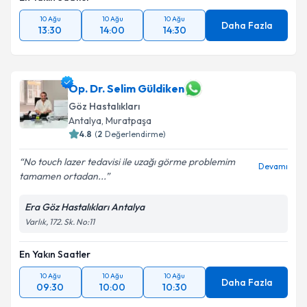
10 Ağu
10 Ağu
10 Ağu
Daha Fazla
13:30
14:00
14:30
Op. Dr. Selim Güldiken
Göz Hastalıkları
Antalya
, Muratpaşa
4.8
(
2
Değerlendirme)
No touch lazer tedavisi ile uzağı görme problemim
Devamı
tamamen ortadan...
Era Göz Hastalıkları Antalya
Varlık, 172. Sk. No:11
En Yakın Saatler
10 Ağu
10 Ağu
10 Ağu
Daha Fazla
09:30
10:00
10:30