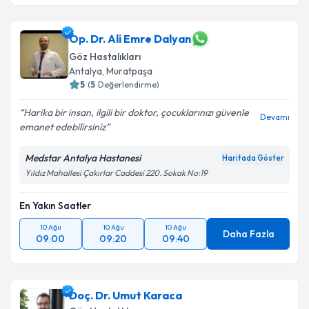
Op. Dr. Ali Emre Dalyan
Göz Hastalıkları
Antalya
, Muratpaşa
5
(
5
Değerlendirme)
Harika bir insan, ilgili bir doktor, çocuklarınızı güvenle
Devamı
emanet edebilirsiniz
Medstar Antalya Hastanesi
Haritada Göster
Yıldız Mahallesi Çakırlar Caddesi 220. Sokak No:19
En Yakın Saatler
10 Ağu
10 Ağu
10 Ağu
Daha Fazla
09:00
09:20
09:40
Doç. Dr. Umut Karaca