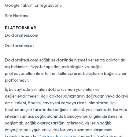
Google Takvim Entegrasyonu
Site Haritası
PLATFORMLAR
Doktorsitesi.com
Doktorsitesi.az
Doktorsitesi.com sağlık sektöründe hizmet veren tıp doktorları,
diş hekimleri, fizyoterapistler, psikologlar vb. sağlık
profesyonelleri ile internet kullanıcılarını buluşturan bağımsız bir
platformdur.
İş bu sayfada yer alan doktor/uzman yorumları ve
değerlendirmeleri, ilgili doktorun/uzmanın doğrudan veya dolaylı
emri, talebi, önerisi, tavsiyesi ve/veya ricası olmaksızın, ilgili
hasta/danışan tarafından bağımsız olarak yazılmaktadır. Bu web
sitesinin amacı, sağlık alanında kamuoyunun bilgilendirilmesini
sağlamak, sağlık okuryazarlığını artırmak, kişilerin sağlık
ihtiyaçlarına uygun en iyi doktor veya uzmana ulaşmasını
kolaylaştırmaktır.
Doktorsitesi.com
herhangi bir Sağlık Hizmeti