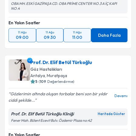
OBA MH. ESKİ GAZİPAŞA CD. OBA PRİME CENTER NO.3 A İÇ KAPI
NO.4
En Yakın Saatler
11 Ağu
11 Ağu
11 Ağu
Daha Fazla
09:00
09:30
11:00
Prof. Dr. Elif Betül Türkoğlu
Göz Hastalıkları
Antalya
, Muratpaşa
5
(
109
Değerlendirme)
Gözlerimin altında oluşan torbalar beni son bir yıldır
Devamı
ciddi şekilde...
Prof. Dr. Elif Betül Türkoğlu Kliniği
Haritada Göster
Fener Mah. Bülent Ecevit Bulv. Özdemir Plaza no:42
En Yakın Saatler