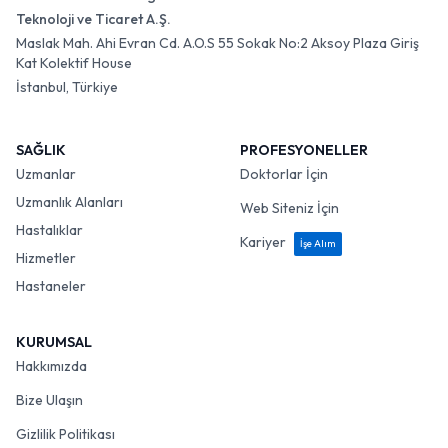
Teknoloji ve Ticaret A.Ş.
Maslak Mah. Ahi Evran Cd. A.O.S 55 Sokak No:2 Aksoy Plaza Giriş
Kat Kolektif House
İstanbul, Türkiye
SAĞLIK
PROFESYONELLER
Uzmanlar
Doktorlar İçin
Uzmanlık Alanları
Web Siteniz İçin
Hastalıklar
Kariyer
İşe Alım
Hizmetler
Hastaneler
KURUMSAL
Hakkımızda
Bize Ulaşın
Gizlilik Politikası