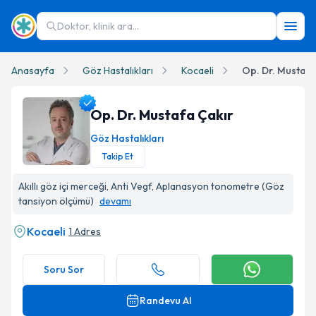
Doktor, klinik ara...
Anasayfa
Göz Hastalıkları
Kocaeli
Op. Dr. Mustafa
Op. Dr. Mustafa Çakır
Göz Hastalıkları
Takip Et
Op. Dr. Mustafa Çakır Profil Fotoğrafı
Akıllı göz içi merceği, Anti Vegf, Aplanasyon tonometre (Göz
tansiyon ölçümü)
devamı
Kocaeli
1 Adres
Soru Sor
Randevu Al