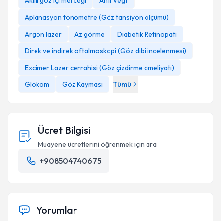
Akıllı göz içi merceği
Anti Vegf
Aplanasyon tonometre (Göz tansiyon ölçümü)
Argon lazer
Az görme
Diabetik Retinopati
Direk ve indirek oftalmoskopi (Göz dibi incelenmesi)
Excimer Lazer cerrahisi (Göz çizdirme ameliyatı)
Glokom
Göz Kayması
Tümü
Ücret Bilgisi
Muayene ücretlerini öğrenmek için ara
+908504740675
Yorumlar